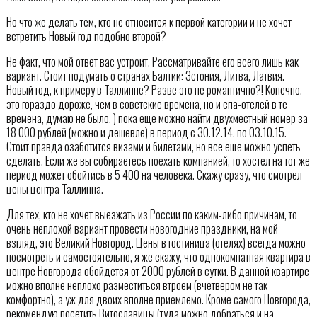
Но что же делать тем, кто не относится к первой категории и не хочет
встретить Новый год подобно второй?
Не факт, что мой ответ вас устроит. Рассматривайте его всего лишь как
вариант. Стоит подумать о странах Балтии: Эстония, Литва, Латвия.
Новый год, к примеру в Таллинне? Разве это не романтично?! Конечно,
это гораздо дороже, чем в советские времена, но и спа-отелей в те
времена, думаю не было. ) пока еще можно найти двухместный номер за
18 000 рублей (можно и дешевле) в период с 30.12.14. по 03.10.15.
Стоит правда озаботится визами и билетами, но все еще можно успеть
сделать. Если же вы собираетесь поехать компанией, то хостел на тот же
период может обойтись в 5 400 на человека. Скажу сразу, что смотрел
цены центра Таллинна.
Для тех, кто не хочет выезжать из России по каким-либо причинам, то
очень неплохой вариант провести новогодние праздники, на мой
взгляд, это Великий Новгород. Цены в гостиница (отелях) всегда можно
посмотреть и самостоятельно, я же скажу, что однокомнатная квартира в
центре Новгорода обойдется от 2000 рублей в сутки. В данной квартире
можно вполне неплохо разместиться втроем (вчетвером не так
комфортно), а уж для двоих вполне приемлемо. Кроме самого Новгорода,
рекомендую посетить Витославицы (туда можно добраться и на