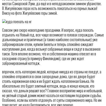
местах Самарской Луки, да ещё и в неподражаемом зимнем убранстве.
В Жигулёвских горах есть возможность покататься на горных лыжах!
Внизу на фото Жигулёвские горы зимой.
Совсем уже скоро новогодние праздники. И вопрос, куда поехать
отдыхать на Новый год, все чаще возникает в головах сограждан. Самые
дальновидные и практичные (а также наиболее состоятельные) уже
забронировали отели, купили билеты и теперь спокойно ожидают
наступления дня, когда возьмут собранные вещи и сядут в вызванное
такси. Хотя вполне возмоно, что и собственная машина отвезет их в
соседнюю страну (к примеру Финляндию), где их уже ждет
забронированный коттедж.
впрочем, есть категория людей, которые никуда из страны не поедут, а
спокойно отправятся в свои загородные дома, где во дворе будет
стоять наряженная елка и их будет ждать натопленная банька. Не
обязательно это будет элитный коттедж, ведь в конце концов, кто
сказал, что деньги решают все? Главное восприятие мира и небольшой,
но уютный старый домик может казаться настоящим подарком судьбы.
Особенно, если вы хотите отдохнуть от суеты современного мира. Но им
тоже везет, не надо беспокоиться, все уже решено.