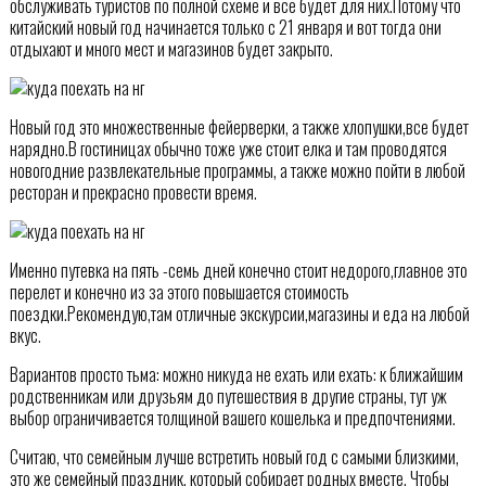
обслуживать туристов по полной схеме и все будет для них.Потому что
китайский новый год начинается только с 21 января и вот тогда они
отдыхают и много мест и магазинов будет закрыто.
Новый год это множественные фейерверки, а также хлопушки,все будет
нарядно.В гостиницах обычно тоже уже стоит елка и там проводятся
новогодние развлекательные программы, а также можно пойти в любой
ресторан и прекрасно провести время.
Именно путевка на пять -семь дней конечно стоит недорого,главное это
перелет и конечно из за этого повышается стоимость
поездки.Рекомендую,там отличные экскурсии,магазины и еда на любой
вкус.
Вариантов просто тьма: можно никуда не ехать или ехать: к ближайшим
родственникам или друзьям до путешествия в другие страны, тут уж
выбор ограничивается толщиной вашего кошелька и предпочтениями.
Считаю, что семейным лучше встретить новый год с самыми близкими,
это же семейный праздник, который собирает родных вместе. Чтобы