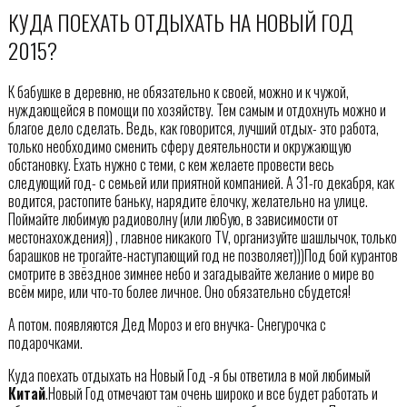
КУДА ПОЕХАТЬ ОТДЫХАТЬ НА НОВЫЙ ГОД
2015?
К бабушке в деревню, не обязательно к своей, можно и к чужой,
нуждающейся в помощи по хозяйству. Тем самым и отдохнуть можно и
благое дело сделать. Ведь, как говорится, лучший отдых- это работа,
только необходимо сменить сферу деятельности и окружающую
обстановку. Ехать нужно с теми, с кем желаете провести весь
следующий год- с семьей или приятной компанией. А 31-го декабря, как
водится, растопите баньку, нарядите ёлочку, желательно на улице.
Поймайте любимую радиоволну (или лю6ую, в зависимости от
местонахождения)) , главное никакого TV, организуйте шашлычок, только
барашков не трогайте-наступающий год не позволяет)))Под бой курантов
смотрите в звёздное зимнее небо и загадывайте желание о мире во
всём мире, или что-то более личное. Оно обязательно сбудется!
А потом. появляются Дед Мороз и его внучка- Снегурочка с
подарочками.
Куда поехать отдыхать на Новый Год -я бы ответила в мой любимый
Китай
.Новый Год отмечают там очень широко и все будет работать и