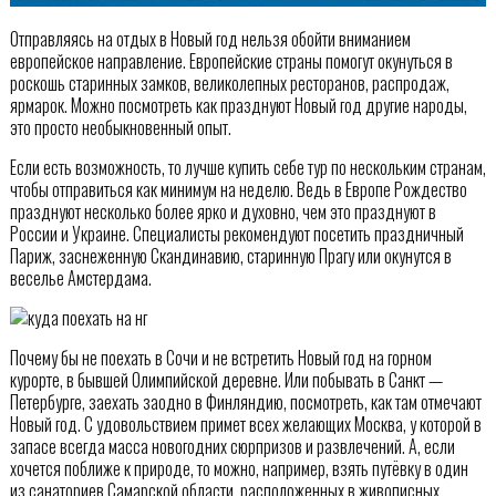
Отправляясь на отдых в Новый год нельзя обойти вниманием
европейское направление. Европейские страны помогут окунуться в
роскошь старинных замков, великолепных ресторанов, распродаж,
ярмарок. Можно посмотреть как празднуют Новый год другие народы,
это просто необыкновенный опыт.
Если есть возможность, то лучше купить себе тур по нескольким странам,
чтобы отправиться как минимум на неделю. Ведь в Европе Рождество
празднуют несколько более ярко и духовно, чем это празднуют в
России и Украине. Специалисты рекомендуют посетить праздничный
Париж, заснеженную Скандинавию, старинную Прагу или окунутся в
веселье Амстердама.
Почему бы не поехать в Сочи и не встретить Новый год на горном
курорте, в бывшей Олимпийской деревне. Или побывать в Санкт —
Петербурге, заехать заодно в Финляндию, посмотреть, как там отмечают
Новый год. С удовольствием примет всех желающих Москва, у которой в
запасе всегда масса новогодних сюрпризов и развлечений. А, если
хочется поближе к природе, то можно, например, взять путёвку в один
из санаториев Самарской области, расположенных в живописных