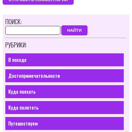
ПОИСК:
НАЙТИ
РУБРИКИ:
В походе
Достопримечательности
Куда поехать
Куда полететь
Путешествуем