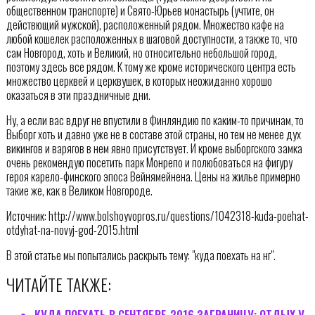
общественном транспорте) и Свято-Юрьев монастырь (учтите, он
действющий мужской), расположенный рядом. Множество кафе на
любой кошелек расположенных в шаговой доступности, а также то, что
сам Новгород, хоть и Великий, но относительно небольшой город,
поэтому здесь все рядом. К тому же кроме исторического центра есть
множество церквей и церквушек, в которых неожиданно хорошо
оказаться в эти праздничные дни.
Ну, а если вас вдруг не впустили в Финляндию по каким-то причинам, то
Выборг хоть и давно уже не в составе этой страны, но тем не менее дух
викингов и варягов в нем явно присутствует. И кроме выборгского замка
очень рекомендую посетить парк Монрепо и полюбоваться на фигуру
героя карело-финского эпоса Вейнямейнена. Цены на жилье примерно
такие же, как в Великом Новгороде.
Источник: http://www.bolshoyvopros.ru/questions/1042318-kuda-poehat-
otdyhat-na-novyj-god-2015.html
В этой статье мы попытались раскрыть тему: "куда поехать на нг".
ЧИТАЙТЕ ТАКЖЕ:
КУДА ПОЕХАТЬ В СЕНТЯБРЕ-2016 ЗАГРАНИЦУ: ОТДЫХ У