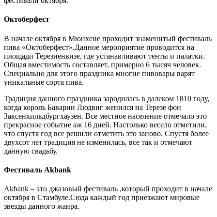
фестивали октября.
Октоберфест
В начале октября в Мюнхене проходит знаменитый фестиваль
пива «Октоберфест».Данное мероприятие проводится на
площади Терезиенвизе, где устанавливают тенты и палатки.
Общая вместимость составляет, примерно 6 тысяч человек.
Специально для этого праздника многие пивовары варят
уникальные сорта пива.
Традиция данного праздника зародилась в далеком 1810 году,
когда король Баварии Людвиг женился на Терезе фон
Заксенхильдбургхаузен. Все местное население отмечало это
прекрасное событие аж 16 дней. Настолько весело отметили,
что спустя год все решили отметить это заново. Спустя более
двухсот лет традиция не изменилась, все так и отмечают
данную свадьбу.
Фестиваль Akbank
Akbank – это джазовый фестиваль ,который проходит в начале
октября в Стамбуле.Сюда каждый год приезжают мировые
звезды данного жанра.