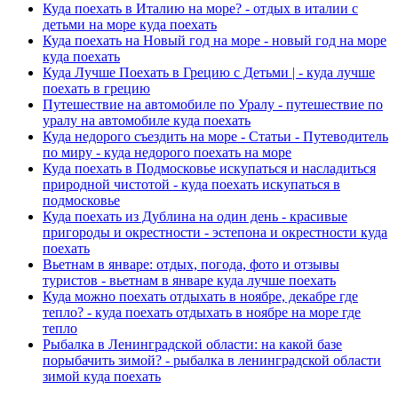
Куда поехать в Италию на море? - отдых в италии с
детьми на море куда поехать
Куда поехать на Новый год на море - новый год на море
куда поехать
Куда Лучше Поехать в Грецию с Детьми | - куда лучше
поехать в грецию
Путешествие на автомобиле по Уралу - путешествие по
уралу на автомобиле куда поехать
Куда недорого съездить на море - Статьи - Путеводитель
по миру - куда недорого поехать на море
Куда поехать в Подмосковье искупаться и насладиться
природной чистотой - куда поехать искупаться в
подмосковье
Куда поехать из Дублина на один день - красивые
пригороды и окрестности - эстепона и окрестности куда
поехать
Вьетнам в январе: отдых, погода, фото и отзывы
туристов - вьетнам в январе куда лучше поехать
Куда можно поехать отдыхать в ноябре, декабре где
тепло? - куда поехать отдыхать в ноябре на море где
тепло
Рыбалка в Ленинградской области: на какой базе
порыбачить зимой? - рыбалка в ленинградской области
зимой куда поехать