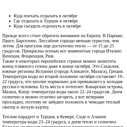
Куда поехать отдыхать в октябре
Где отдыхать в Турции в октябре
Куда съездить отдохнуть в октябре
Прежде всего стоит обратить внимание на Европу. В Париже,
Праге, Барселоне, Лиссабоне гораздо меньше туристов, чем
летом. Для прогулок еще достаточно тепло — от 15 до 25
градусов. Прекрасны осенью все знаменитые города Италии:
Венеция, Флоренция, Рим.
Также в некоторых европейских странах можно захватить
конец пляжного сезона даже в конце октября. Это Сицилия,
южные регионы Испании (города Аликанте, Малага), Греция.
Температура воды во второй половине октября составляет 19–
22 градуса, что вполне нормально для привыкшего к холодам
русского человека. Есть места и потеплее: Канарские острова,
Мальта, Кипр: температура воды около 22–24 градусов. Днем
солнечно и можно отлично загореть, а вот вечерами
прохладно, поэтому не забудьте положить в чемодан теплый
свитер и легкую куртку.
Теплом порадует и Турция, в Кемере, Сиде и Алании
температура воды 23–24 градуса, а днем тепло и солнечно.
Если вас не пугают периодические вооруженные восстания и