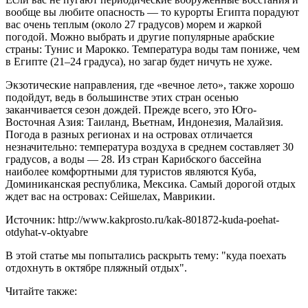
вообще вы любите опасность — то курорты Египта порадуют
вас очень теплым (около 27 градусов) морем и жаркой
погодой. Можно выбрать и другие популярные арабские
страны: Тунис и Марокко. Температура воды там пониже, чем
в Египте (21–24 градуса), но загар будет ничуть не хуже.
Экзотические направления, где «вечное лето», также хорошо
подойдут, ведь в большинстве этих стран осенью
заканчивается сезон дождей. Прежде всего, это Юго-
Восточная Азия: Таиланд, Вьетнам, Индонезия, Малайзия.
Погода в разных регионах и на островах отличается
незначительно: температура воздуха в среднем составляет 30
градусов, а воды — 28. Из стран Карибского бассейна
наиболее комфортными для туристов являются Куба,
Доминиканская республика, Мексика. Самый дорогой отдых
ждет вас на островах: Сейшелах, Маврикии.
Источник: http://www.kakprosto.ru/kak-801872-kuda-poehat-
otdyhat-v-oktyabre
В этой статье мы попытались раскрыть тему: "куда поехать
отдохнуть в октябре пляжный отдых".
Читайте также: