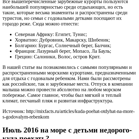
Все вышеперечисленные зарубежные курорты пользуются
наибольшей популярностью среди отдыхающих, но есть
такие, которые весьма знамениты и распространены среди
туристов, но семьи с годовалыми детками посещают их
гораздо реже. Сюда можно отнести:
Северная Африку: Египет, Тунис;
Хорватию: Дубровник, Макарску, Шибеник;
Болгарию: Бургас, Солнечный берег, Балчик;
Франция: Лазурный берег, Мопасо, Ла Бауль;
Грецию: Салоники, Волос, остров Крит.
В нашей статье вы познакомились с самыми популярными и
распространенными морскими курортами, предназначенными
для отдыха с годовалым ребенком. Нами были рассмотрены
как российские, так и зарубежные места. Отпуск в компании
малыша можно провести абсолютно на любом морском
побережье. Самое главное, чтобы был мягкий и теплый
климат, песчаный пляж и развитая инфраструктура.
Источник: http://mixfacts.ru/articles/kuda-poehat-otdyhat-na-more-
s-godovalym-rebenkom
Июль 2016 на море с детьми недорого-
куда поехать?