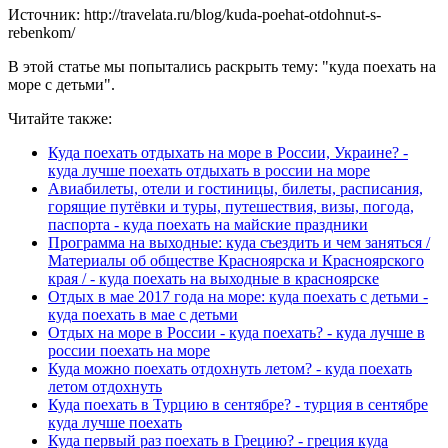
Источник: http://travelata.ru/blog/kuda-poehat-otdohnut-s-
rebenkom/
В этой статье мы попытались раскрыть тему: "куда поехать на
море с детьми".
Читайте также:
Куда поехать отдыхать на море в России, Украине? -
куда лучше поехать отдыхать в россии на море
Авиабилеты, отели и гостиницы, билеты, расписания,
горящие путёвки и туры, путешествия, визы, погода,
паспорта - куда поехать на майские праздники
Программа на выходные: куда съездить и чем заняться /
Материалы об обществе Красноярска и Красноярского
края / - куда поехать на выходные в красноярске
Отдых в мае 2017 года на море: куда поехать с детьми -
куда поехать в мае с детьми
Отдых на море в России - куда поехать? - куда лучше в
россии поехать на море
Куда можно поехать отдохнуть летом? - куда поехать
летом отдохнуть
Куда поехать в Турцию в сентябре? - турция в сентябре
куда лучше поехать
Куда первый раз поехать в Грецию? - греция куда