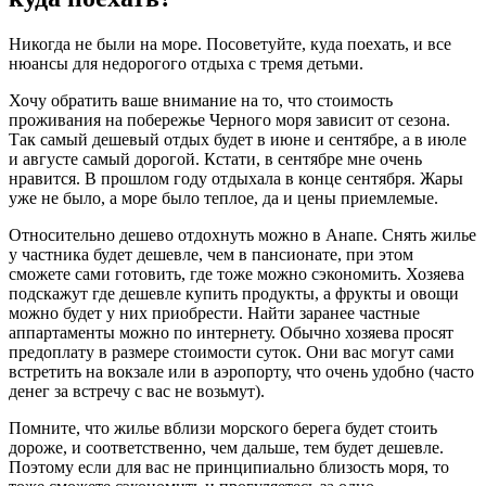
Никогда не были на море. Посоветуйте, куда поехать, и все
нюансы для недорогого отдыха с тремя детьми.
Хочу обратить ваше внимание на то, что стоимость
проживания на побережье Черного моря зависит от сезона.
Так самый дешевый отдых будет в июне и сентябре, а в июле
и августе самый дорогой. Кстати, в сентябре мне очень
нравится. В прошлом году отдыхала в конце сентября. Жары
уже не было, а море было теплое, да и цены приемлемые.
Относительно дешево отдохнуть можно в Анапе. Снять жилье
у частника будет дешевле, чем в пансионате, при этом
сможете сами готовить, где тоже можно сэкономить. Хозяева
подскажут где дешевле купить продукты, а фрукты и овощи
можно будет у них приобрести. Найти заранее частные
аппартаменты можно по интернету. Обычно хозяева просят
предоплату в размере стоимости суток. Они вас могут сами
встретить на вокзале или в аэропорту, что очень удобно (часто
денег за встречу с вас не возьмут).
Помните, что жилье вблизи морского берега будет стоить
дороже, и соответственно, чем дальше, тем будет дешевле.
Поэтому если для вас не принципиально близость моря, то