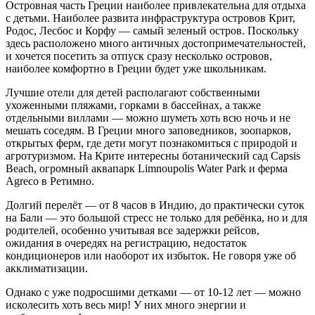
Островная часть Греции наиболее привлекательна для отдыха
с детьми. Наиболее развита инфраструктура островов Крит,
Родос, Лесбос и Корфу — самый зеленый остров. Поскольку
здесь расположено много античных достопримечательностей,
и хочется посетить за отпуск сразу несколько островов,
наиболее комфортно в Греции будет уже школьникам.
Лучшие отели для детей располагают собственными
ухоженными пляжами, горками в бассейнах, а также
отдельными виллами — можно шуметь хоть всю ночь и не
мешать соседям. В Греции много заповедников, зоопарков,
открытых ферм, где дети могут познакомиться с природой и
агротуризмом. На Крите интересны ботанический сад Capsis
Beach, огромный аквапарк Limnoupolis Water Park и ферма
Agreco в Ретимно.
Долгий перелёт — от 8 часов в Индию, до практически суток
на Бали — это большой стресс не только для ребёнка, но и для
родителей, особенно учитывая все задержки рейсов,
ожидания в очередях на регистрацию, недостаток
кондиционеров или наоборот их избыток. Не говоря уже об
акклиматизации.
Однако с уже подросшими детками — от 10-12 лет — можно
исколесить хоть весь мир! У них много энергии и