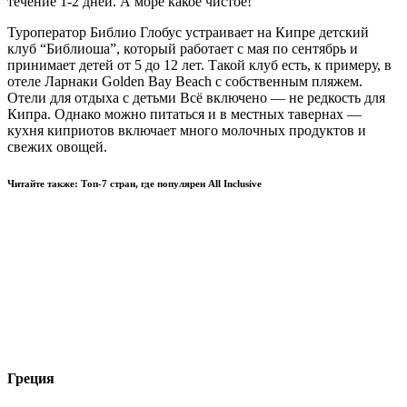
течение 1-2 дней. А море какое чистое!
Туроператор Библио Глобус устраивает на Кипре детский
клуб “Библиоша”, который работает с мая по сентябрь и
принимает детей от 5 до 12 лет. Такой клуб есть, к примеру, в
отеле Ларнаки Golden Bay Beach с собственным пляжем.
Отели для отдыха с детьми Всё включено — не редкость для
Кипра. Однако можно питаться и в местных тавернах —
кухня киприотов включает много молочных продуктов и
свежих овощей.
Читайте также: Топ-7 стран, где популярен All Inclusive
Греция