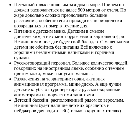
Песчаный пляж с пологим заходом в море. Причем он
должен располагаться не далее 500 метров от отеля. По
жаре довольно сложно преодолевать большие
расстояния, особенно если приходится периодически
возвращаться в номер в течение дня.
Питание с детским меню. Детским в смысле
диетическим, а не с мини-бургерами и картошкой фри.
Не лишним в поездке будет свой блендер. С маленькими
детьми не обойтись без питания Всё включено с
хорошими безлимитными напитками и горячими
супами.
Русскоговорящий персонал. Большое количество людей,
говорящих на иностранном языке, особенно с тёмным
цветом кожи, может напугать малыша.
Развлечения на территории: горки, активная
анимационная программа, мини-диско. А ещё лучше
детские клубы от туроператора с русскоговорящими
аниматорами и творческими занятиями.
Детский бассейн, расположенный рядом со взрослым.
Не лишним будет наличие детских браслетов и
пейджеров для родителей (только в крупных отелях).