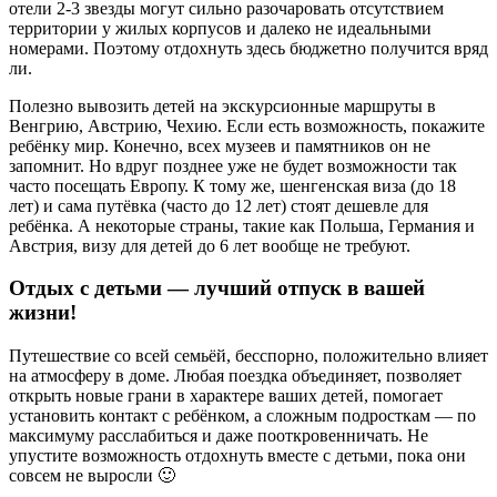
отели 2-3 звезды могут сильно разочаровать отсутствием
территории у жилых корпусов и далеко не идеальными
номерами. Поэтому отдохнуть здесь бюджетно получится вряд
ли.
Полезно вывозить детей на экскурсионные маршруты в
Венгрию, Австрию, Чехию. Если есть возможность, покажите
ребёнку мир. Конечно, всех музеев и памятников он не
запомнит. Но вдруг позднее уже не будет возможности так
часто посещать Европу. К тому же, шенгенская виза (до 18
лет) и сама путёвка (часто до 12 лет) стоят дешевле для
ребёнка. А некоторые страны, такие как Польша, Германия и
Австрия, визу для детей до 6 лет вообще не требуют.
Отдых с детьми — лучший отпуск в вашей
жизни!
Путешествие со всей семьёй, бесспорно, положительно влияет
на атмосферу в доме. Любая поездка объединяет, позволяет
открыть новые грани в характере ваших детей, помогает
установить контакт с ребёнком, а сложным подросткам — по
максимуму расслабиться и даже пооткровенничать. Не
упустите возможность отдохнуть вместе с детьми, пока они
совсем не выросли 🙂