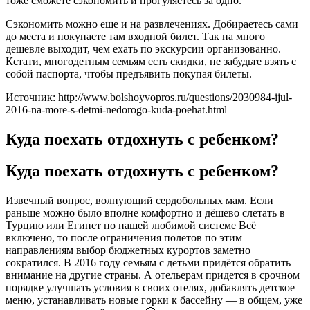
тоже сможете сэкономить и прогуляетесь за одно.
Сэкономить можно еще и на развлечениях. Добираетесь сами
до места и покупаете там входной билет. Так на много
дешевле выходит, чем ехать по экскурсии организованно.
Кстати, многодетным семьям есть скидки, не забудьте взять с
собой паспорта, чтобы предъявить покупая билеты.
Источник: http://www.bolshoyvopros.ru/questions/2030984-ijul-
2016-na-more-s-detmi-nedorogo-kuda-poehat.html
Куда поехать отдохнуть с ребенком?
Куда поехать отдохнуть с ребенком?
Извечный вопрос, волнующий сердобольных мам. Если
раньше можно было вполне комфортно и дёшево слетать в
Турцию или Египет по нашей любимой системе Всё
включено, то после ограничения полетов по этим
направлениям выбор бюджетных курортов заметно
сократился. В 2016 году семьям с детьми придётся обратить
внимание на другие страны. А отельерам придется в срочном
порядке улучшать условия в своих отелях, добавлять детское
меню, устанавливать новые горки к бассейну — в общем, уже