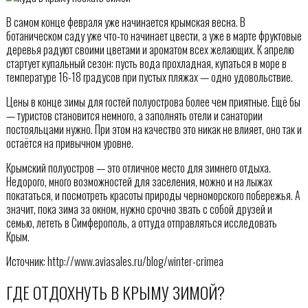
В самом конце февраля уже начинается крымская весна. В
ботаническом саду уже что-то начинает цвести, а уже в марте фруктовые
деревья радуют своими цветами и ароматом всех желающих. К апрелю
стартует купальный сезон: пусть вода прохладная, купаться в море в
температуре 16-18 градусов при пустых пляжах — одно удовольствие.
Цены в конце зимы для гостей полуострова более чем приятные. Ещё бы
— туристов становится немного, а заполнять отели и санатории
постояльцами нужно. При этом на качество это никак не влияет, оно так и
остаётся на привычном уровне.
Крымский полуостров — это отличное место для зимнего отдыха.
Недорого, много возможностей для заселения, можно и на лыжах
покататься, и посмотреть красоты природы черноморского побережья. А
значит, пока зима за окном, нужно срочно звать с собой друзей и
семью, лететь в Симферополь, а оттуда отправляться исследовать
Крым.
Источник: http://www.aviasales.ru/blog/winter-crimea
ГДЕ ОТДОХНУТЬ В КРЫМУ ЗИМОЙ?