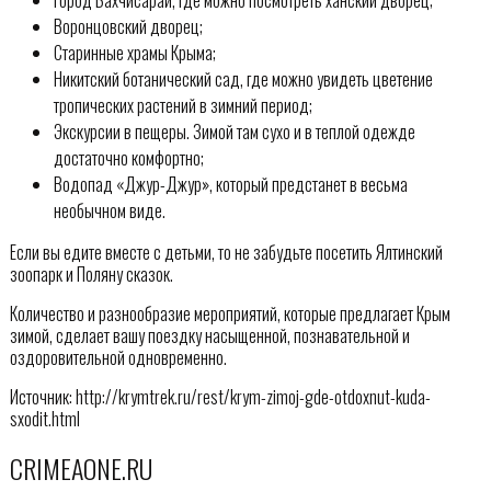
Город Бахчисарай, где можно посмотреть ханский дворец;
Воронцовский дворец;
Старинные храмы Крыма;
Никитский ботанический сад, где можно увидеть цветение
тропических растений в зимний период;
Экскурсии в пещеры. Зимой там сухо и в теплой одежде
достаточно комфортно;
Водопад «Джур-Джур», который предстанет в весьма
необычном виде.
Если вы едите вместе с детьми, то не забудьте посетить Ялтинский
зоопарк и Поляну сказок.
Количество и разнообразие мероприятий, которые предлагает Крым
зимой, сделает вашу поездку насыщенной, познавательной и
оздоровительной одновременно.
Источник: http://krymtrek.ru/rest/krym-zimoj-gde-otdoxnut-kuda-
sxodit.html
CRIMEAONE.RU