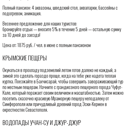
Полный пансион: 4 аквазоны, шведский стол, аквапарки, бассейны с
подогревом, анимация.
Весеннее предложение для наших туристов:
бронируйте отдых — вносите 5% в течение 5 дней — остальную сумму
за 10 дней до заезда!
Цена от: 1875 руб. / чел. в июне с полным пансионом
КРЫМСКИЕ ПЕЩЕРЫ
Окунаться в прохладу подземелий летом готов далеко не каждый, а
зимой это сделать гораздо проще, когда на тебе уже надета теплая
куртка. Поезжайте в Бахчисарай, чтобы совершить завораживающий тур
по местным пещерам. Начните с грандиозного пещерного города Чуфут-
Кале, который поражает своим величием и масштабностью. Затем можно
посетить сказочно красивую Мраморную пещеру неподалеку от
Симферополя или причудливый древний город Эски-Кермен в
окрестностях Севастополя.
ВОДОПАДЫ УЧАН-СУ И ДЖУР-ДЖУР