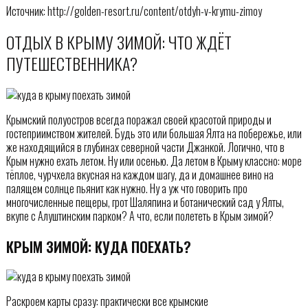
Источник: http://golden-resort.ru/content/otdyh-v-krymu-zimoy
ОТДЫХ В КРЫМУ ЗИМОЙ: ЧТО ЖДЁТ
ПУТЕШЕСТВЕННИКА?
Крымский полуостров всегда поражал своей красотой природы и
гостеприимством жителей. Будь это или большая Ялта на побережье, или
же находящийся в глубинах северной части Джанкой. Логично, что в
Крым нужно ехать летом. Ну или осенью. Да летом в Крыму классно: море
тёплое, чурчхела вкусная на каждом шагу, да и домашнее вино на
палящем солнце пьянит как нужно. Ну а уж что говорить про
многочисленные пещеры, грот Шаляпина и ботанический сад у Ялты,
вкупе с Алуштинским парком? А что, если полететь в Крым зимой?
КРЫМ ЗИМОЙ: КУДА ПОЕХАТЬ?
Раскроем карты сразу: практически все крымские