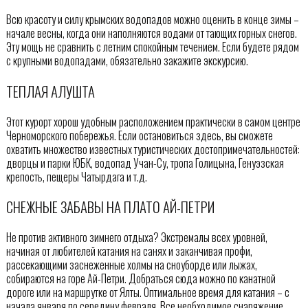
Всю красоту и силу крымских водопадов можно оценить в конце зимы –
начале весны, когда они наполняются водами от тающих горных снегов.
Эту мощь не сравнить с летним спокойным течением. Если будете рядом
с крупными водопадами, обязательно закажите экскурсию.
ТЕПЛАЯ АЛУШТА
Этот курорт хорош удобным расположением практически в самом центре
Черноморского побережья. Если остановиться здесь, вы сможете
охватить множество известных туристических достопримечательностей:
дворцы и парки ЮБК, водопад Учан-Су, тропа Голицына, Генуэзская
крепость, пещеры Чатырдага и т.д.
СНЕЖНЫЕ ЗАБАВЫ НА ПЛАТО АЙ-ПЕТРИ
Не против активного зимнего отдыха? Экстремалы всех уровней,
начиная от любителей катания на санях и заканчивая профи,
рассекающими заснеженные холмы на сноуборде или лыжах,
собираются на горе Ай-Петри. Добраться сюда можно по канатной
дороге или на маршрутке от Ялты. Оптимальное время для катания – с
начала января по середину февраля. Все необходимое снаряжение