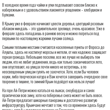
В холодное время года чайки и утки подплывают совсем близко к
набережным и с удовольствием лакомятся угощением – хлебушком и
булками.
В Крыму уже в феврале начинают цвести деревья, цветущий розовым
облаком миндаль – это удивительное зрелище, очень красивое. Уже в
феврале здесь попадаешь в раннюю весну и можно погреться под
первыми по-настоящему жаркими лучами солнца.
Самыми теплыми местами считаются населенные пункты от Фороса до
Алушты, здесь не настигнут морозы и метели, от них надежно защищает
горная громада. Небольшие поселки, все же лучше не выбирать тем
людям, кто не любит уединения, ведь как только заканчивается лето,
они опустевают, на улицах почти никого не встретишь, а по
неосвещенным улицам гулять не захочется. Хотя, если Вы человек
науки, либо творческая натура и Вам хочется завершить очередное свое
творение в тишине, то зимний Крым подойдет как нельзя лучше!
На горе Ай-Петри можно кататься на лыжах, сноубордах и санях
практически всю зиму, хотя на побережье снега может не быть вовсе.
Ай-Петри предлагает шикарные панорамы и достаточно развитую
инфраструктуру. Крымчане мечтают о том, что со временем здесь будут