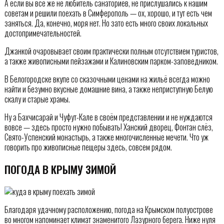
А если вы всё же не любитель санаториев, не прислушались к нашим
советам и решили поехать в Симферополь — ох, хорошо, и тут есть чем
заняться. Да, конечно, моря нет. Но зато есть много своих локальных
достопримечательностей.
Джанкой очаровывает своим практически полным отсутствием туристов,
а также живописными пейзажами и Калиновским парком-заповедником.
В Белогородске вкупе со сказочными ценами на жильё всегда можно
найти и безумно вкусные домашние вина, а также неприступную Белую
скалу и старые храмы.
Ну а Бахчисарай и Чуфут-Кале в своём представлении и не нуждаются
вовсе — здесь просто нужно побывать! Ханский дворец, Фонтан слёз,
Свято-Успенский монастырь, а также многочисленные мечети. Что уж
говорить про живописные пещеры здесь, совсем рядом.
ПОГОДА В КРЫМУ ЗИМОЙ
Благодаря удачному расположению, погода на Крымском полуострове
во многом напоминает климат знаменитого Лазурного берега. Ниже нуля