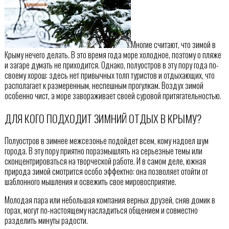
Многие считают, что зимой в
Крыму нечего делать. В это время года море холодное, поэтому о пляже
и загаре думать не приходится. Однако, полуостров в эту пору года по-
своему хорош: здесь нет привычных толп туристов и отдыхающих, что
располагает к размеренным, неспешным прогулкам. Воздух зимой
особенно чист, а море завораживает своей суровой притягательностью.
ДЛЯ КОГО ПОДХОДИТ ЗИМНИЙ ОТДЫХ В КРЫМУ?
Полуостров в зимнее межсезонье подойдет всем, кому надоел шум
города. В эту пору приятно поразмышлять на серьезные темы или
сконцентрироваться на творческой работе. И в самом деле, южная
природа зимой смотрится особо эффектно: она позволяет отойти от
шаблонного мышления и освежить свое мировосприятие.
Молодая пара или небольшая компания верных друзей, сняв домик в
горах, могут по-настоящему насладиться общением и совместно
разделить минуты радости.