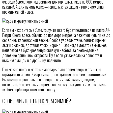
очереди бугельного подъёмника для горнолыжников по 600 метров
каждый. А для начинающих — горнолыжная школа и многочисленны
прокаты саней и лыж.
Если вы находитесь в Ялте, то лучше всего будет подняться на плато Ай-
Петри. Снега здесь обычно до полутора метров, а лежит он чуть ли не до
середины календарной весны. Особое удовольствие, помимо горных
лыж и склонов, доставляет ски-йоринг — это когда десяток лыжников
цепляется за буксированную связку и несётся за снегоходом на
довольно приличной скорости. Ну а если уж занесло на повороте и
выкинуло лицом в сугроб… ну, извините.
Еще можно пойти в местный зоопарк: в это время звери и птицы не
страдают от знойной жары и охотно общаются со всеми посетителями.
Вы можете персонально поговорить с гималайским медведем,
пошептаться с амурским тигром о своих амурных делах или покормить
хлебом верблюда, стоящего в снегу.
СТОИТ ЛИ ЛЕТЕТЬ В КРЫМ ЗИМОЙ?