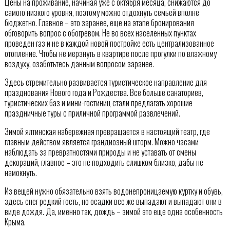
Цены на проживание, начиная уже с октября месяца, снижаются до
самого низкого уровня, поэтому можно отдохнуть семьей вполне
бюджетно. Главное – это заранее, еще на этапе бронирования
обговорить вопрос с обогревом. Не во всех населенных пунктах
проведен газ и не в каждой новой постройке есть централизованное
отопление. Чтобы не мерзнуть в квартире после прогулки по влажному
воздуху, озаботьтесь данным вопросом заранее.
Здесь стремительно развивается туристическое направление для
празднования Нового года и Рождества. Все больше санаториев,
туристических баз и мини-гостиниц стали предлагать хорошие
праздничные туры с приличной программой развлечений.
Зимой ялтинская набережная превращается в настоящий театр, где
главным действом является грандиозный шторм. Можно часами
наблюдать за превратностями природы и не уставать от смены
декораций, главное – это не подходить слишком близко, дабы не
намокнуть.
Из вещей нужно обязательно взять водонепроницаемую куртку и обувь,
здесь снег редкий гость, но осадки все же выпадают и выпадают они в
виде дождя. Да, именно так, дождь – зимой это еще одна особенность
Крыма.