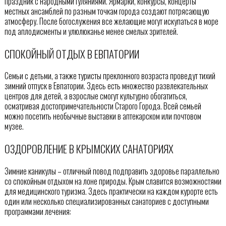
праздник с народными гуляниями. Ярмарки, конкурсы, концерты
местных ансамблей по разным точкам города создают потрясающую
атмосферу. После богослужения все желающие могут искупаться в море
под аплодисменты и улюлюканье менее смелых зрителей.
СПОКОЙНЫЙ ОТДЫХ В ЕВПАТОРИИ
Семьи с детьми, а также туристы преклонного возраста проведут тихий
зимний отпуск в Евпатории. Здесь есть множество развлекательных
центров для детей, а взрослые смогут культурно обогатиться,
осматривая достопримечательности Старого Города. Всей семьей
можно посетить необычные выставки в аптекарском или почтовом
музее.
ОЗДОРОВЛЕНИЕ В КРЫМСКИХ САНАТОРИЯХ
Зимние каникулы – отличный повод подправить здоровье параллельно
со спокойным отдыхом на лоне природы. Крым славится возможностями
для медицинского туризма. Здесь практически на каждом курорте есть
один или несколько специализированных санаториев с доступными
программами лечения: