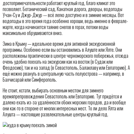
достопримечательности работают круглый год, благо климат это
позволяет. Ботанический сад, Канатная дорога, дворцы, водопады
Учан-Су и Джур-Джур — всё легко доступно и в зимние месяцы. Вот
водопады в это время года особенно хороши, ведь именно в феврале-
марте, когда начинается таяние снегов в горах, потоки воды
максимально обрушиваются вниз.
Зима в Крыму — идеальное время для активной экскурсионной
программы. Особенно если вы остановились в Алуште или Ялте. Они
расположены практически в центре черноморского побережья, отсюда
очень удобно поехать на экскурсии как на восток (в Судак или
Феодосию), так и на запад (в Севастополь, Балаклаву или Евпаторию). А
ещё можно рвануть в центральную часть полуострова — например, в
Бахчисарай или Симферополь.
Не стоит, кстати, выбирать основным местом для зимнего
времяпрепровождения Севастополь или Евпаторию. Тут придётся и
далеко ехать из-за удалённости обоих морских городов, да и вообще
они как-то в стороне от многих интересных мест. То ли дело Ялта или
Алушта — настоящие развлекательные центры круглый год.