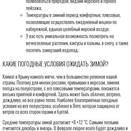
полюбоваться природой, видами морского и горного
пейзажа;
Температуры в зимний период комфортные, плюсовые,
позволяющие осуществлять ежедневный моцион по
набережной, вдыхая целебный морской воздух;
У вас есть уникальная возможность посмотреть на
вечнозеленые растения, кактусы и пальмы, в снегу, а также
посетить замерзший водопад.
КАКИЕ ПОГОДНЫЕ УСЛОВИЯ ОЖИДАТЬ ЗИМОЙ?
Климат в Крыму намного мягче, чем в большинстве регионов нашей
страны. Поэтому для многих россиян, привыкших к морозам, зимняя
погода на полуострове, с его плюсовыми температурами, покажется
весьма приятной и комфортной. Здесь может быть облачно, ветрено,
дождливо, но все равно тепло. Наиболее благоприятные погодные
условия на юге полуострова, особенно в Ялте, которая защищена от
ветров со всех сторон горами и бухтой.
Средние температуры зимой достигают +8 +12 ˚С. Самыми теплыми
считаются декабрь и январь. В феврале скорее всего будет дождливо и