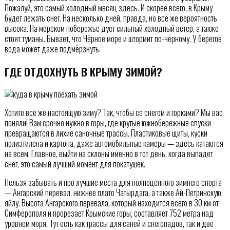
Пожалуй, это самый холодный месяц здесь. И скорее всего, в Крыму
будет лежать снег. На несколько дней, правда, но всё же вероятность
высока. На морском побережье дует сильный холодный ветер, а также
стоят туманы. Бывает, что Чёрное море и штормит по-чёрному. У берегов
вода может даже подмёрзнуть.
ГДЕ ОТДОХНУТЬ В КРЫМУ ЗИМОЙ?
Хотите всё же настоящую зиму? Так, чтобы со снегом и горками? Мы вас
поняли! Вам срочно нужно в горы, где крутые южнобережные спуски
превращаются в лихие саночные трассы. Пластиковые щиты, куски
полиэтилена и картона, даже автомобильные камеры — здесь катаются
на всем. Главное, выйти на склоны именно в тот день, когда выпадет
снег, это самый лучший момент для покатушек.
Нельзя забывать и про лучшие места для полноценного зимнего спорта
— Ангарский перевал, нижнее плато Чатырдага, а также Ай-Петринскую
яйлу. Высота Ангарского перевала, который находится всего в 30 км от
Симферополя и прорезает Крымские горы, составляет 752 метра над
уровнем моря. Тут есть как трассы для саней и снегопадов, так и две