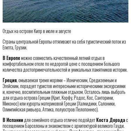
Отдых на острове Кипр в июле и августе
Страны центральной Европы оттягивают на себя туристический поток из
Египта, Грузии.
В Европе
можно совместить качественный летний отдых в
комфортабельном отеле по недорогой цене с посещением большого
количества достопримечательностей и уникальных памятников истории.
Греция
, омываемая тремя морями – Ионическим, Средиземным и
Эгейским, порадует туристов интересными историческими экскурсиями
и, конечно, восхитительным пляжным отдыхом. Осталось лишь выбрать
для отдыха острова Греции (Крит, Корфу, Родос, Кос, Санторини,
Миконос) или курорты материковой Греции (Халкидики, Салоники,
Олимпийская ривьера, Аттика, полуостров Пелопоннес).
В Испании
для семейного отдыха отлично подойдет
Коста Дорада
с
посещением Барселоны и знакомством с архитектурой великого Гауди.