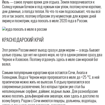
Июль — самое лучшее время для отдыха. Земля поворачивается к
Солнцу нужным бочком и под нужным нам углом, поэтому ночи короткие,
дни длинные, а погода теплая. Но что-то нам подсказывает, что вы всё
это и так знаете, поэтому отбросим эту неуместную для жарких дней
лирику и посмотрим, куда поехать в июле 2020 года в России.
КРАСНОДАРСКИЙ КРАЙ
Этот регион России имеет выход сразу к двум морям — а ведь бывают
целые страны, где нет ни одного моря, но тут в одном регионе сразу два:
Черное и Азовское. Поэтому отдохнуть здесь в июле сам морской бог
велел.
Самыми популярными курортами края остаются Сочи, Анапа и
Геленджик. Вода в Черном море прогревается в июле до +25 °С, в ней
практически можно жить не вылезая. К отдыху прилагаются все
современные развлечения, без которых туризм уже стал бы
неполноценным: серфинг, дайвинг, водные лыжи. Для разнообразия
можно посетить дельфинарий или аквапарк, коих здесь в достатке по
всему берегу. Рядом с Сочи имеются пещеры, дольмены, водопады,