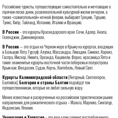
Российские туристы, путешествующие самостоятельно и мечтающие о
горячем песке днем, развлекательной культурной жизни вечером, а
также «зажигательной» ночной феерии, выбирают Грецию, Турцию,
Тунис, Кипр, Тайланд, Испанию, Италию и Францию.
В России
– это курорты Краснодарского края: Сочи, Адлер, Анапа,
Геленджик, Дивноморское.
В России
— это отдых на Черном море в Крыму на курортах, входящих
в Большую Ялту: Гурзуф, Алупка, Массандра, Ливадия, Симеиз, Кореиз,
Гаспра, Мисхор, Никита, Ореанда, Кацивели, Форос, красавица Ялта и
такие знаменитые курорты восточной части побережья полуострова
Крым как: Феодосия, Судак, Керчь, Коктебель, Новый Свет.
Курорты Калининградской области
(Янтарный, Светлогорск,
Балтийск),
Болгария и страны Балтии
подойдут тем
путешественникам, которые не любят сильную жару.
Менее известные и раскрученные на российском туристическом рынке
направления для романтического отдыха – Мальта, Марокко, Сингапур,
Индонезия, Япония.
Черногория и Хорватия
– это еще один сегмент востребованного