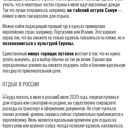
учесть, что в некоторых частях страны в июле идут муссонные дожди.
Так что лучше отправиться, например,
на тайский остров Самуи
—
климат в июле там идеален для отдыха.
Можно найти подходящий горящий тур в одну из приморских
европейских стран, например, Португалию или Италию. Этот вариант
хорош тем, что вы сможете не только вдоволь поваляться на пляже, но и
познакомиться с культурой Европы.
Единственный
минус горящих путевок с
остоит в том, что их нужно
успеть выкупить, да и выбор обычно не так уж велик. Однако при
определенных усилиях вы сможете подарить себе и близким идеальную
поездку по привлекательной цене.
ОТДЫХ В РОССИИ
В июле 2020 года, покупая путевку в
дом отдыха или санаторий на родине, вы существенно сокращаете
расходы на транспорт и оформление документов. Не стоит пугаться
плохих условий: уровень сервиса сейчас стремительно приближается к
европейскому. Июль является идеальным временем для отдыха на
берегу реки или крупного озера: погода позволит вдоволь наплаваться,