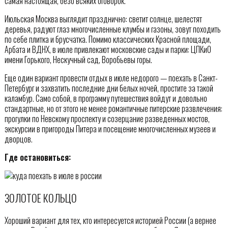
самая настоящая, безо всяких оговорок.
Июльская Москва выглядит празднично: светит солнце, шелестят
деревья, радуют глаз многочисленные клумбы и газоны, зовут походить
по себе плитка и брусчатка. Помимо классических Красной площади,
Арбата и ВДНХ, в июле привлекают московские сады и парки: ЦПКиО
имени Горького, Нескучный сад, Воробьевы горы.
Еще один вариант провести отдых в июле недорого — поехать в Санкт-
Петербург и захватить последние дни белых ночей, простите за такой
каламбур. Само собой, в программу путешествия войдут и довольно
стандартные, но от этого не менее романтичные питерские развлечения:
прогулки по Невскому проспекту и созерцание разведенных мостов,
экскурсии в пригороды Питера и посещение многочисленных музеев и
дворцов.
Где остановиться:
ЗОЛОТОЕ КОЛЬЦО
Хороший вариант для тех, кто интересуется историей России (а вернее