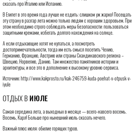
сказать про Италию или Испанию.
В Египет в это время года лучше не ездить: слишком уж жарко! Посещать
эту страну в разгар лета можно только людям с хорошим здоровьем. При
этом необходимо строго соблюдать меры безопасности: пользоваться
защитными кремами, избегать долгого нахождения на солнце.
А если отдыхающие хотят не купаться, а посмотреть
достопримечательности, тогда им есть смысл посетить Чехию,
Германию, Францию, Австрию или страны Скандинавского региона –
Швецию, Норвегию, Данию. Там множество памятников истории и
архитектуры, и все это в дополнение к высокому уровню сервиса.
Источник: http://www.kakprosto.ru/kak-246759-kuda-poehat-v-otpusk-v-
iyule
ОТДЫХ В
ИЮЛЕ
Самая середина лета, а выходных в месяце — всего-навсего восемь.
Восемь, Карл! Больше про нынешний июль сказать нечего.
Важный плюс июля: обилие горящих туров.