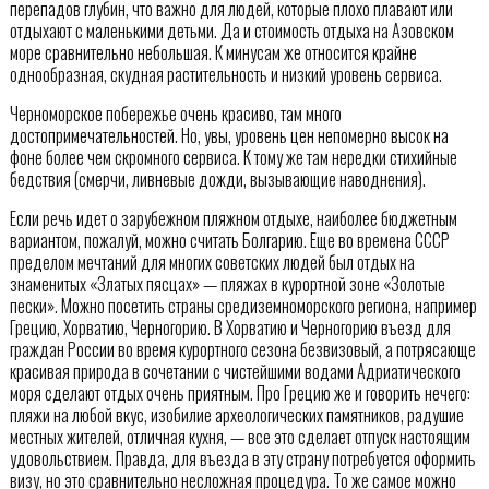
перепадов глубин, что важно для людей, которые плохо плавают или
отдыхают с маленькими детьми. Да и стоимость отдыха на Азовском
море сравнительно небольшая. К минусам же относится крайне
однообразная, скудная растительность и низкий уровень сервиса.
Черноморское побережье очень красиво, там много
достопримечательностей. Но, увы, уровень цен непомерно высок на
фоне более чем скромного сервиса. К тому же там нередки стихийные
бедствия (смерчи, ливневые дожди, вызывающие наводнения).
Если речь идет о зарубежном пляжном отдыхе, наиболее бюджетным
вариантом, пожалуй, можно считать Болгарию. Еще во времена СССР
пределом мечтаний для многих советских людей был отдых на
знаменитых «Златых пясцах» — пляжах в курортной зоне «Золотые
пески». Можно посетить страны средиземноморского региона, например
Грецию, Хорватию, Черногорию. В Хорватию и Черногорию въезд для
граждан России во время курортного сезона безвизовый, а потрясающе
красивая природа в сочетании с чистейшими водами Адриатического
моря сделают отдых очень приятным. Про Грецию же и говорить нечего:
пляжи на любой вкус, изобилие археологических памятников, радушие
местных жителей, отличная кухня, — все это сделает отпуск настоящим
удовольствием. Правда, для въезда в эту страну потребуется оформить
визу, но это сравнительно несложная процедура. То же самое можно