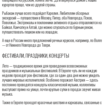
говорящего на русском, понять легче. Да и вернуться домой с наших
курортов проще, чем из другой страны.
Рыбакам лучше всего подойдет Карелия. Любителям обзорных
экскурсий — путешествия в Москву, Питер, оба Новгорода, Псков,
Поволжье. Экстремалы и поклонники активного отдыха отправляются на
Байкал, Камчатку и Алтай, где можно спускаться по бурным рекам,
путешествовать пешком или на лошадях.
А еще в России много предложений речных круизов, например, по Волге
— от Нижнего Новгорода до Твери.
ФЕСТИВАЛИ, ПРАЗДНИКИ, КОНЦЕРТЫ
Лето — традиционное время для проведения всевозможных
праздников и музыкальных фестивалей. В Европе чуть ли не каждую
неделю проходят рок-фестивали, где за один-два дня можно увидеть
лучших мировых исполнителей. Особенно поражает Австрия — здесь
постоянно проводятся концерты классической музыки, коллективы
выступают прямо на улице, почти круглые сутки в городах звучит живая
музыка.
Также в Европе проходят красочные шествия и карнавалы, связанные с