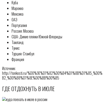
Куба
Марокко
Мексика
ОАЭ
Португалия
Россия: Москва
США: Дикие пляжи Южной Флориды
Таиланд
Тунис
Турция: Стамбул
Франция
Источник:
http://tonkosti.ru/%D0%9E%D1%82%D0%B4%D1%8B%D1%85_%D0%
B2_%D0%B8%D1%8E%D0%BB%D0%B5
ГДЕ ОТДОХНУТЬ В ИЮЛЕ