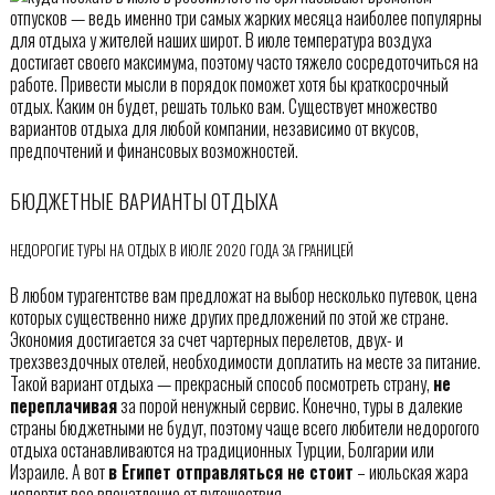
отпусков — ведь именно три самых жарких месяца наиболее популярны
для отдыха у жителей наших широт. В июле температура воздуха
достигает своего максимума, поэтому часто тяжело сосредоточиться на
работе. Привести мысли в порядок поможет хотя бы краткосрочный
отдых. Каким он будет, решать только вам. Существует множество
вариантов отдыха для любой компании, независимо от вкусов,
предпочтений и финансовых возможностей.
БЮДЖЕТНЫЕ ВАРИАНТЫ ОТДЫХА
НЕДОРОГИЕ ТУРЫ НА ОТДЫХ В ИЮЛЕ 2020 ГОДА ЗА ГРАНИЦЕЙ
В любом турагентстве вам предложат на выбор несколько путевок, цена
которых существенно ниже других предложений по этой же стране.
Экономия достигается за счет чартерных перелетов, двух- и
трехзвездочных отелей, необходимости доплатить на месте за питание.
Такой вариант отдыха — прекрасный способ посмотреть страну,
не
переплачивая
за порой ненужный сервис. Конечно, туры в далекие
страны бюджетными не будут, поэтому чаще всего любители недорогого
отдыха останавливаются на традиционных Турции, Болгарии или
Израиле. А вот
в Египет отправляться не стоит
– июльская жара
испортит все впечатление от путешествия.