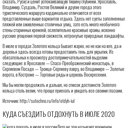
сказать, Руси) и ценит успокаивающую тишину глубинки. Ярославль,
Владимир, Суздаль, Ростов Великий и другие города этого
туристического маршрута кардинально отличаются от всех
представленных выше вариантов отдыха. Здесь нет суеты заполненных
пляжей или оживленных столичных улиц, зато есть много необычного:
стены старинных кремлей, ослепительно красивые храмы, исконно
русские угощения первой свежести, нетронутые природные ландшафты.
В июле в городах Золотого кольца бывает жарко, но не как на юге, да и
деревья здесь всегда готовы предоставить тень для укрытия. Из
обязательных к просмотру достопримечательностей выделим
следующие: в Ярославле — Спасо-Преображенский монастырь, в
Сергиевом Посаде — Троице-Сергиеву лавру, во Владимире — Золотые
ворота, в Костроме — Торговые ряды и церковь Воскресения.
Мы бы могли продолжать и дальше, но список достоинств Золотого
кольца столь велик, что проще приехать и увидеть все своими глазами.
Источник: http://sutochno.ru/info/otdyh-iul
КУДА СЪЕЗДИТЬ ОТДОХНУТЬ В ИЮЛЕ 2020
Лето не зря называют временем