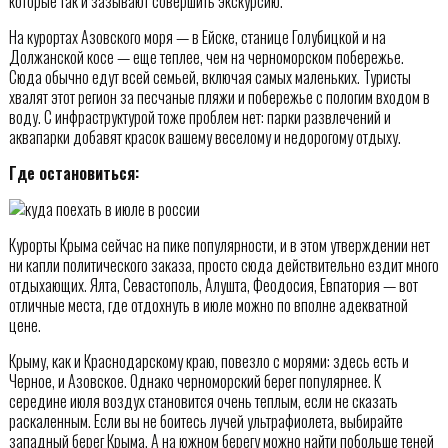
которые так и зазывают совершить экскурсию.
На курортах Азовского моря — в Ейске, станице Голубицкой и на
Должанской косе — еще теплее, чем на черноморском побережье.
Сюда обычно едут всей семьей, включая самых маленьких. Туристы
хвалят этот регион за песчаные пляжи и побережье с пологим входом в
воду. С инфраструктурой тоже проблем нет: парки развлечений и
аквапарки добавят красок вашему веселому и недорогому отдыху.
Где остановиться:
Курорты Крыма сейчас на пике популярности, и в этом утверждении нет
ни капли политического заказа, просто сюда действительно ездит много
отдыхающих. Ялта, Севастополь, Алушта, Феодосия, Евпатория — вот
отличные места, где отдохнуть в июле можно по вполне адекватной
цене.
Крыму, как и Краснодарскому краю, повезло с морями: здесь есть и
Черное, и Азовское. Однако черноморский берег популярнее. К
середине июля воздух становится очень теплым, если не сказать
раскаленным. Если вы не боитесь лучей ультрафиолета, выбирайте
западный берег Крыма. А на южном берегу можно найти побольше теней