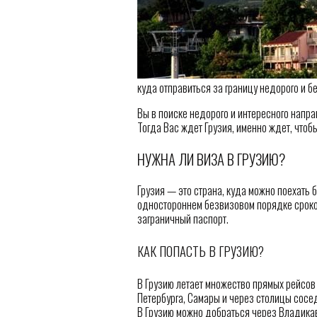
куда отправиться за границу недорого и б
Вы в поиске недорого и интересного напр
Тогда Вас ждет Грузия, именно ждет, чтоб
НУЖНА ЛИ ВИЗА В ГРУЗИЮ?
Грузия — это страна, куда можно поехать б
одностороннем безвизовом порядке сроком 
заграничный паспорт.
КАК ПОПАСТЬ В ГРУЗИЮ?
В Грузию летает множество прямых рейсов (
Петербурга, Самары и через столицы соседн
В Грузию можно добраться через Владика