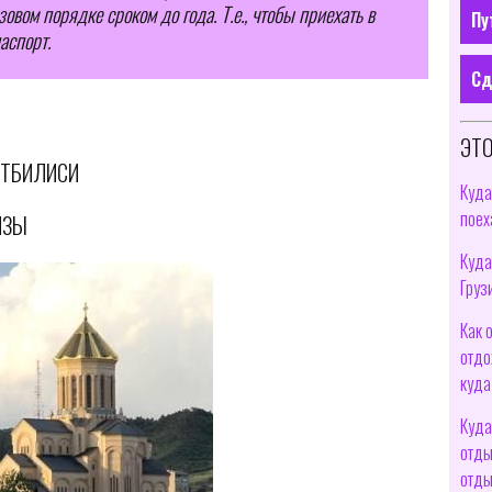
овом порядке сроком до года. Т.е., чтобы приехать в
Пу
аспорт.
Сд
ЭТО
 ТБИЛИСИ
Куда
поех
ИЗЫ
Куда
Груз
Как 
отдо
куда
Куда
отды
отды