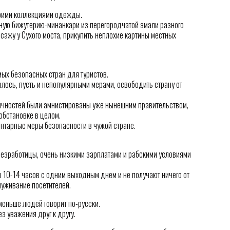
оими коллекциями одежды.
ную бижутерию-минанкари из перегородчатой эмали разного
сажу у Сухого моста, прикупить неплохие картины местных
мых безопасных стран для туристов.
ось, пусть и непопулярными мерами, освободить страну от
 личностей были амнистированы уже нынешним правительством,
обстановке в целом.
нтарные меры безопасности в чужой стране.
безработицы, очень низкими зарплатами и рабскими условиями
о 10-14 часов с одним выходным днем и не получают ничего от
луживание посетителей.
меньше людей говорит по-русски.
з уважения друг к другу.