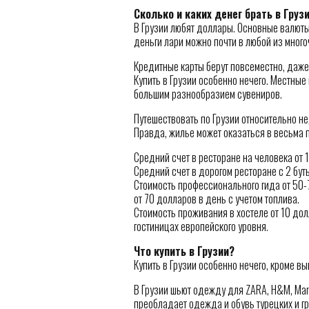
Сколько и каких денег брать в Груз
В Грузии любят доллары. Основные валюты
деньги лари можно почти в любой из мног
Кредитные карты берут повсеместно, даже
Купить в Грузии особенно нечего. Местные
большим разнообразием сувениров.
Путешествовать по Грузии относительно не
Правда, жилье может оказаться в весьма 
Средний счет в ресторане на человека от 
Средний счет в дорогом ресторане с 2 бу
Стоимость профессионального гида от 50-
от 70 долларов в день с учетом топлива.
Стоимость проживания в хостеле от 10 дол
гостиницах европейского уровня.
Что купить в Грузии?
Купить в Грузии особенно нечего, кроме в
В Грузии шьют одежду для ZARA, H&M, Mar
преобладает одежда и обувь турецких и г