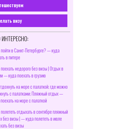
тешествуем
елать визу
 ИНТЕРЕСНО:
 пойти в Санкт-Петербурге? — куда
ать в питере
 поехать недорого без визы | Отдых в
ии — куда поехать в грузию
отдохнуть на море с палаткой; где можно
хнуть с палатками; Пляжный отдых —
 поехать на море с палаткой
 полететь отдыхать в сентябре пляжный
х без визы | — куда полететь в июле
хать без визы