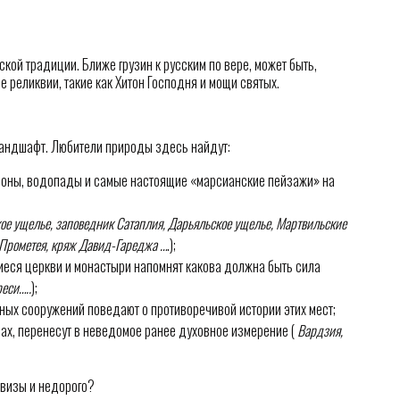
кой традиции. Ближе грузин к русским по вере, может быть,
е реликвии, такие как Хитон Господня и мощи святых.
андшафт. Любители природы здесь найдут:
ньоны, водопады и самые настоящие «марсианские пейзажи» на
ое ущелье, заповедник Сатаплия, Дарьяльское ущелье, Мартвильские
 Прометея, кряж Давид-Гареджа …
.);
еся церкви и монастыри напомнят какова должна быть сила
еси…..
);
ных сооружений поведают о противоречивой истории этих мест;
ах, перенесут в неведомое ранее духовное измерение (
Вардзия,
 визы и недорого?