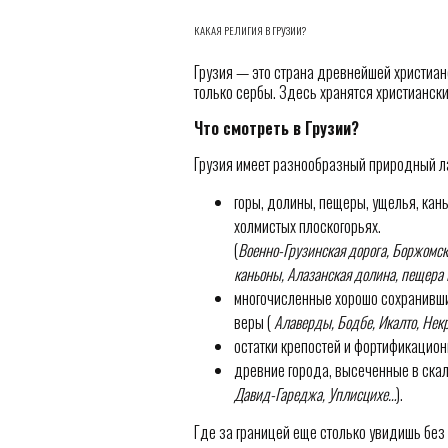
КАКАЯ РЕЛИГИЯ В ГРУЗИИ?
Грузия — это страна древнейшей христианс
только сербы. Здесь хранятся христиански
Что смотреть в Грузии?
Грузия имеет разнообразный природный л
горы, долины, пещеры, ущелья, ка
холмистых плоскогорьях.
(
Военно-Грузинская дорога, Боржомск
каньоны, Алазанская долина, пещера
многочисленные хорошо сохранивши
веры (
Алаверды, Бодбе, Икалто, Некр
остатки крепостей и фортификацион
древние города, высеченные в скал
Давид-Гареджа, Уплисцихе…
).
Где за границей еще столько увидишь без