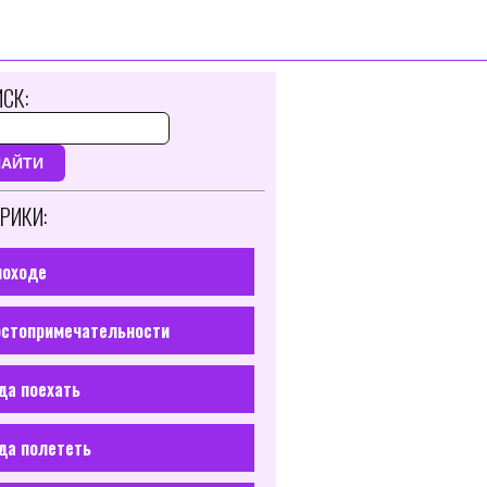
СК:
НАЙТИ
РИКИ:
походе
стопримечательности
да поехать
да полететь