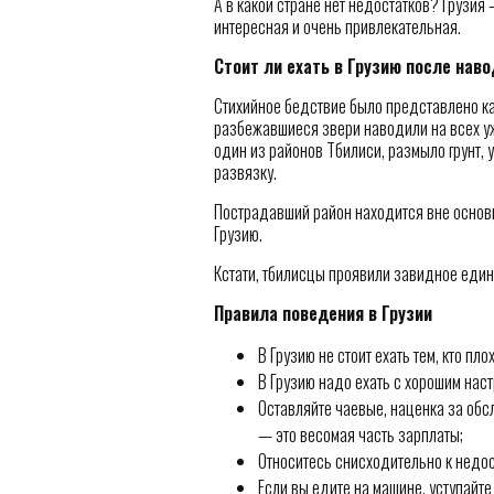
А в какой стране нет недостатков? Грузия
интересная и очень привлекательная.
Стоит ли ехать в Грузию после нав
Стихийное бедствие было представлено ка
разбежавшиеся звери наводили на всех у
один из районов Тбилиси, размыло грунт,
развязку.
Пострадавший район находится вне основн
Грузию.
Кстати, тбилисцы проявили завидное един
Правила поведения в Грузии
В Грузию не стоит ехать тем, кто пло
В Грузию надо ехать с хорошим наст
Оставляйте чаевые, наценка за об
— это весомая часть зарплаты;
Относитесь снисходительно к недос
Если вы едите на машине, уступайте