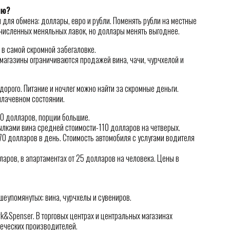
ию?
 для обмена: доллары, евро и рубли. Поменять рубли на местные
очисленных меняльных лавок, но доллары менять выгоднее.
 в самой скромной забегаловке.
 магазины ограничиваются продажей вина, чачи, чурчхелой и
дорого. Питание и ночлег можно найти за скромные деньги.
плачевном состоянии.
10 долларов, порции большие.
тылками вина средней стоимости-110 долларов на четверых.
70 долларов в день. Стоимость автомобиля с услугами водителя
ларов, в апартаментах от 25 долларов на человека. Цены в
ышеупомянутых: вина, чурчхелы и сувениров.
k&Spenser. В торговых центрах и центральных магазинах
реческих производителей.