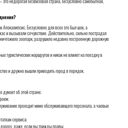
 — это недорогая безвизовая страна, безусловно самобытная,
однения?
к Апокалипсис. Безусловно для всех это был шок, а
жас и вызывали сочувствие. Действительно, сильно пострадал
 уничтожило зоопарк, разрушило недавно построенную дорожную
ых туристических маршрутов и никак не влияет на поездку в
ство и дружно вышли приводить город в порядок.
хо думает об этой стране;
роем;
служивание проходит мимо обслуживающего персонала, а чаевые
таткам сервиса;
 дорогу, даже, если вы трижды правы;