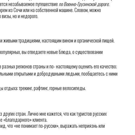
ается незабываемое путешествие
по Военно-Грузинской дороге.
орем из Сочи или на собственной машине. Словом, можно
 визы, но и недорого.
 и живыми традициями, настоящим вином и органической пищей.
популярных, вы отведаете новые блюда, о существовании
 разных регионов страны и по- настоящему оценить его качество;
тельными открытыми и добродушными людьми, пообщаетесь с ними
ы отдыха: трекинг, рафтинг, горные велосипеды.
из других стран. Лично мне кажется, что как туристов русских
ее «благодарного» клиента.
ид, что «не понимает по-русски», выражать неприязнь или