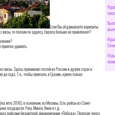
Куда
поех
Вьет
Если Вы обдумываете варианты,
вьет
ез визы, то попали по адресу. Европа больше не привлекает?
Куда
авления?
Сочи
ы приятно удивить.
Отды
пляж
ез визы. Здесь принимают гостей из России и других стран в
до года. Т.е., чтобы приехать в Грузию, нужен только
на лето 2016), в основном, из Москвы. Есть рейсы из Санкт-
их государств: Ригу, Минск, Киев и т.д.
вказ рейсами бюджетной авиакомпании «Победа». Проехав через