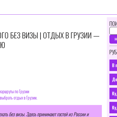
ПОИ
ГО БЕЗ ВИЗЫ | ОТДЫХ В ГРУЗИИ —
ИЮ
РУБ
В 
До
маршруты по Грузии
Ку
 выбрать отдых в Грузии.
Ку
ехать без визы. Здесь принимают гостей из России и