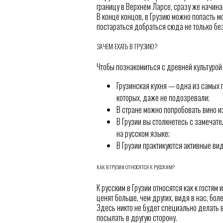
границу в Верхнем Ларсе, сразу же начин
В конце концов, в Грузию можно попасть м
постараться добраться сюда не только без
ЗАЧЕМ ЕХАТЬ В ГРУЗИЮ?
Чтобы познакомиться с древней культурой
Грузинская кухня — одна из самых 
которых, даже не подозревали;
В стране можно попробовать вино из
В Грузии вы столкнетесь с замеча
на русском языке;
В Грузии практикуются активные вид
КАК В ГРУЗИИ ОТНОСЯТСЯ К РУССКИМ?
К русским в Грузии относятся как к гостям 
ценят больше, чем других, видя в нас, бол
Здесь никто не будет специально делать в
посылать в другую сторону.