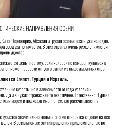
СТИЧЕСКИЕ НАПРАВЛЕНИЯ ОСЕНИ
я, Кипр, Черногория, Абхазия и Грузия осенью ехать уже холодно.
ура воздуха понижается. В этих странах очень резко снижается
и преимущества.
нижаются цены, поэтому, если человек не намерен купаться в
ра, он может провести отпуск в одной из вышеуказанных стран.
яются Египет, Турция и Израиль.
ственные курорты, но в зависимости от года условия и
. Да и в чужих странах как-то экзотичнее. Естественно, Турция,
тёплым морем и подходят именно тем, кто рассчитывает на
к туристов значительно меньше, это же относится к ценам на все
 в целом. В остальном же эти направления привлекательные по