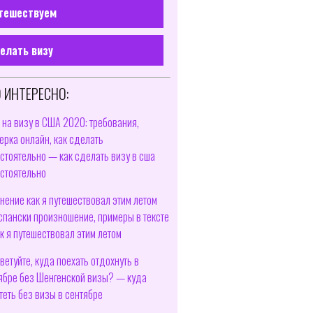
тешествуем
елать визу
 ИНТЕРЕСНО:
 на визу в США 2020: требования,
ерка онлайн, как сделать
стоятельно — как сделать визу в сша
стоятельно
нение как я путешествовал этим летом
спански произношение, примеры в тексте
к я путешествовал этим летом
ветуйте, куда поехать отдохнуть в
ябре без Шенгенской визы? — куда
теть без визы в сентябре