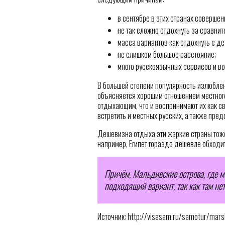
в сентябре в этих странах соверше
не так сложно отдохнуть за сравни
масса вариантов как отдохнуть с де
не слишком большое расстояние;
много русскоязычных сервисов и во
В большей степени популярность излюбленн
объясняется хорошим отношением местного 
отдыхающим, что и воспринимают их как св
встретить и местных русских, а также пре
Дешевизна отдыха эти жаркие страны тож
например, Египет гораздо дешевле обходи
Причём, Мальдивские острова, где м
подходящий вариант, так как там нет
Источник: http://visasam.ru/samotur/mars