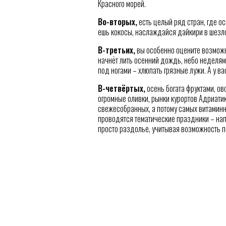
Красного морей.
Во-вторых,
есть целый ряд стран, где ос
ешь кокосы, наслаждайся дайкири в шезло
В-третьих,
вы особенно оцените возможно
начнёт лить осенний дождь, небо неделями
под ногами – хлюпать грязные лужи. А у ва
В-четвёртых,
осень богата фруктами, ов
огромные оливки, рынки курортов Адриати
свежесобранных, а потому самых витаминн
проводятся тематические праздники – нап
просто раздолье, учитывая возможность п