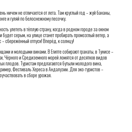
ень ничем не отличается от лета. Там круглый год – жуй бананы,
нге и гуляй по белоснежному песочку.
сть улететь в тёплую страну, когда в родном городе за окном
 будет серым, на улице станет пробирать промозглый ветер, а
с – сбережённый отпуск! Вперёд, к солнцу!
ощами и молодыми винами. В Египте собирают гранаты, в Тунисе –
ки, Чёрного и Средиземного морей ломятся от десятков видов
ых плодов. Туристам предлагаются бутыли молодого вина,
ример, Фестиваль Хереса в Андалузии. Для эко-туристов –
оучаствовать в сборе урожая.