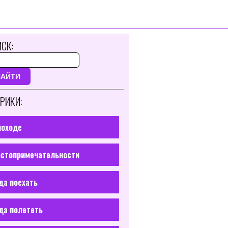
СК:
НАЙТИ
РИКИ:
походе
стопримечательности
да поехать
да полететь