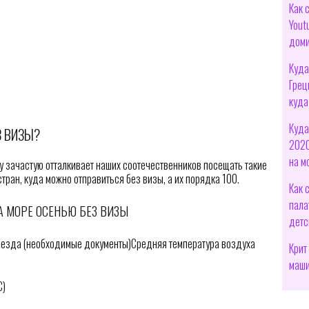
Как 
Yout
дом
Куда
Грец
куда
Куда
З ВИЗЫ?
2020
на м
 зачастую отталкивает наших соотечественников посещать такие
тран, куда можно отправиться без визы, а их порядка 100.
Как 
пала
А МОРЕ ОСЕНЬЮ БЕЗ ВИЗЫ
детс
езда (необходимые документы)Средняя температура воздуха
Крит
маш
С)