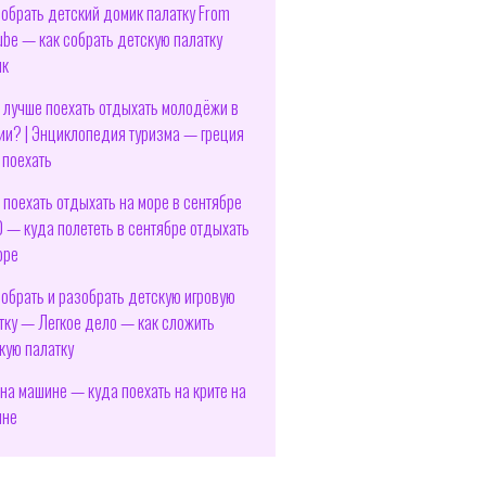
собрать детский домик палатку From
ube — как собрать детскую палатку
ик
 лучше поехать отдыхать молодёжи в
ии? | Энциклопедия туризма — греция
 поехать
 поехать отдыхать на море в сентябре
 — куда полететь в сентябре отдыхать
оре
собрать и разобрать детскую игровую
тку — Легкое дело — как сложить
кую палатку
 на машине — куда поехать на крите на
ине