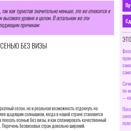
Пу
так как туристов значительно меньше, это же относится к
ом высокого уровня в целом. В остальном же эти
Сд
следующим причинам:
ЭТО
ОСЕНЬЮ БЕЗ ВИЗЫ
Фото
пров
само
само
Сочи
по-и
— ка
архатный сезон, но и реальная возможность отдохнуть на
Посо
олее щадящим солнышком, когда в нашей стране становится
сент
а поехать осенью без визы, и как спланировать качественный
поле
е. Перечень безвизовых стран довольно широкий.