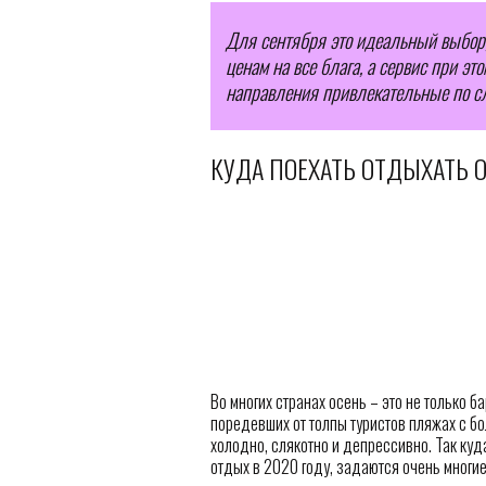
Для сентября это идеальный выбор, 
ценам на все блага, а сервис при эт
направления привлекательные по 
КУДА ПОЕХАТЬ ОТДЫХАТЬ 
Во многих странах осень – это не только б
поредевших от толпы туристов пляжах с б
холодно, слякотно и депрессивно. Так куд
отдых в 2020 году, задаются очень многи