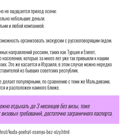
нно не ощущается приход осени;
тельно небольшие деньги;
тьми и любой компанией;
зможность организовать экскурсии с русскоговорящим гидом.
ых направлений россиян, таких как Турция и Египет,
населения, которые за много лет уже так привыкли к нашим
оих. Это же касается и Израиля, в этом случае можно нередко
дставителей из бывших советских республик.
е делает популярными, по сравнению с теми же Мальдивами,
тся и расположен намного ближе.
ожно отдыхать до 3 месяяцев без визы, тоже
 визовых требований, достаточно заграничного паспорта.
hrut/kuda-poehat-osenyu-bez-vizy.html