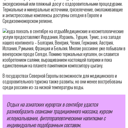
экскурсионный или пляжный досуг с оздоровительными процедурами.
Термальные и минеральные источники, грязелечение, омолаживающие
и антистрессовые комплексы доступны сегодня в Европе и
Средиземноморском регионе.
Медицинские и косметологические
услуги предоставляют Иордания, Израиль, Турция, Тунис, а на западе
нашего континента – Болгария, Венгрия, Чехия, Германия, Австрия,
Испания, Румыния, Франция и Бельгия. Многие россияне уже побывали в
венгерском городе Сегеде. Помимо термальных купален, он славится
изобретением салями, выращиванием настоящей паприки и пока
единственным на планете памятником композитору-цыгану.
В государствах Северной Европы возможности для медицинского и
оздоровительного туризма также развиты, но они менее востребованы
среди россиян из-за низкой температуры воды.
Отдых на азиатских курортах в сентябре удастся
разнообразить сеансами традиционного массажа, курсом
иглоукалывания, фитотерапевтическими напитками с
индивидуально подобранным составом.