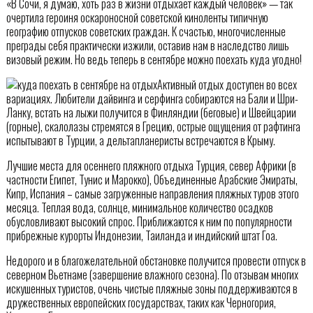
«В Сочи, я думаю, хоть раз в жизни отдыхает каждый человек» — так
очертила героиня оскароносной советской киноленты типичную
географию отпусков советских граждан. К счастью, многочисленные
преграды себя практически изжили, оставив нам в наследство лишь
визовый режим. Но ведь теперь в сентябре можно поехать куда угодно!
Активный отдых доступен во всех
вариациях. Любители дайвинга и серфинга собираются на Бали и Шри-
Ланку, встать на лыжи получится в Финляндии (беговые) и Швейцарии
(горные), скалолазы стремятся в Грецию, острые ощущения от рафтинга
испытывают в Турции, а дельтапланеристы встречаются в Крыму.
Лучшие места для осеннего пляжного отдыха Турция, север Африки (в
частности Египет, Тунис и Марокко), Объединенные Арабские Эмираты,
Кипр, Испания – самые загруженные направления пляжных туров этого
месяца. Теплая вода, солнце, минимальное количество осадков
обусловливают высокий спрос. Приближаются к ним по популярности
прибрежные курорты Индонезии, Таиланда и индийский штат Гоа.
Недорого и в благожелательной обстановке получится провести отпуск в
северном Вьетнаме (завершение влажного сезона). По отзывам многих
искушенных туристов, очень чистые пляжные зоны поддерживаются в
дружественных европейских государствах, таких как Черногория,