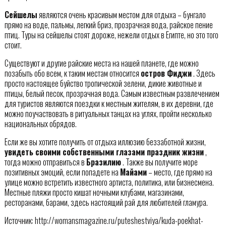
Сейшелы
являются очень красивым местом для отдыха – бунгало
прямо на воде, пальмы, легкий бриз, прозрачная вода, райское пение
птиц. Туры на сейшелы стоят дороже, нежели отдых в Египте, но это того
стоит.
Существуют и другие райские места на нашей планете, где можно
позабыть обо всем, к таким местам относится
остров Фиджи
. Здесь
просто настоящее буйство тропической зелени, дикие животные и
птицы, белый песок, прозрачная вода. Самым известным развлечением
для туристов являются поездки к местным жителям, в их деревни, где
можно поучаствовать в ритуальных танцах на углях, пройти несколько
национальных обрядов.
Если же вы хотите получить от отдыха иллюзию беззаботной жизни,
увидеть своими собственными глазами праздник жизни
,
тогда можно отправиться в
Бразилию
. Также вы получите море
позитивных эмоций, если попадете на
Майами
– место, где прямо на
улице можно встретить известного артиста, политика, или бизнесмена.
Местные пляжи просто кишат ночными клубами, магазинами,
ресторанами, барами, здесь настоящий рай для любителей гламура.
Источник: http://womansmagazine.ru/puteshestviya/kuda-poekhat-