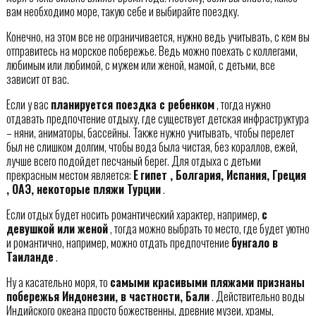
вам необходимо море, такую себе и выбирайте поездку.
Конечно, на этом все не ограничивается, нужно ведь учитывать, с кем вы
отправитесь на морское побережье. Ведь можно поехать с коллегами,
любимым или любимой, с мужем или женой, мамой, с детьми, все
зависит от вас.
Если у вас
планируется поездка с ребенком
, тогда нужно
отдавать предпочтение отдыху, где существует детская инфраструктура
– няни, аниматоры, бассейны. Также нужно учитывать, чтобы перелет
был не слишком долгим, чтобы вода была чистая, без кораллов, ежей,
лучше всего подойдет песчаный берег. Для отдыха с детьми
прекрасным местом является:
Е
гипет , Болгария, Испания, Греция
, ОАЭ, некоторые пляжи Турции
.
Если отдых будет носить романтический характер, например,
с
девушкой или женой
, тогда можно выбрать то место, где будет уютно
и романтично, например, можно отдать предпочтение
бунгало в
Таиланде
.
Ну а касательно моря, то
самыми красивыми пляжами признаны
побережья Индонезии, в частности, Бали
. Действительно воды
Индийского океана просто божественны, древние музеи, храмы,