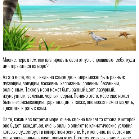
Многие, перед тем, как планировать свой отпуск, спрашивают себя, куда
им отправиться на море?
Ах это море, море…, ведь на самом деле, море может быть разным:
пугающим, зовущим, ласковым, капризным, соленым, безумным,
солнечным. Также у моря может быть разный цвет: лазурный,
изумрудный, зеленый, черный, серый. Помимо этого, море еще может
быть выбрасывающим, царапающим, а также, оно может нежно гладить,
щекотать, играть с вами.
На то, каким вас встретит море, очень сильно влияет та страна, в которой
оно будет находиться, очень сильно влияют те климатические условия,
которые существуют в конкретном регионе. Ну и конечно, на состояние
моря очень сильно влияет время года. Поэтому, если вы знаете, какое