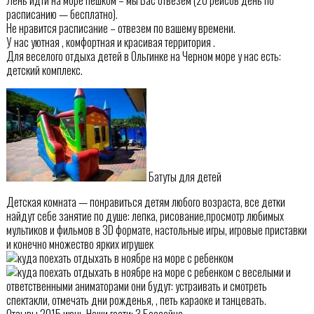
расписанию — бесплатно).
Не нравится расписание – отвезем по вашему времени.
У нас уютная , комфортная и красивая территория .
Для веселого отдыха детей в Ольгинке на Черном море у нас есть:
детский комплекс.
Батуты для детей
Детская комната — понравиться детям любого возраста, все детки
найдут себе занятие по душе: лепка, рисование,просмотр любимых
мультиков и фильмов в 3D формате, настольные игры, игровые приставки
и конечно множество ярких игрушек
с веселыми и
ответственными аниматорами они будут: устраивать и смотреть
спектакли, отмечать дни рожденья, , петь караоке и танцевать.
Отзывы 2015 июнь Наши гости: 3 Бассейна