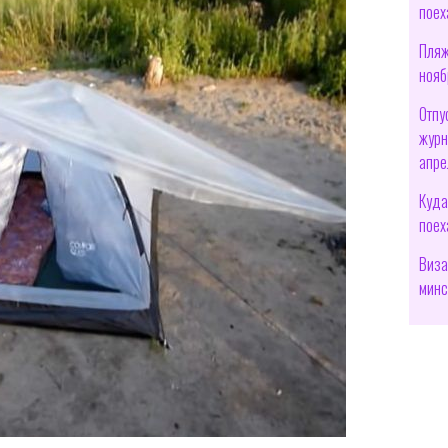
поех
Пляж
нояб
Отпу
журн
апре
Куда
поех
Виза
минс