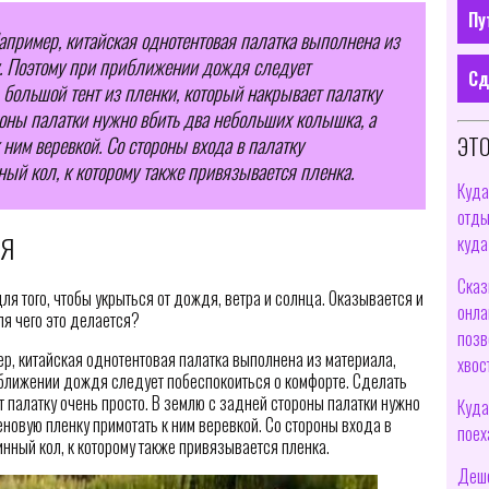
Пу
апример, китайская однотентовая палатка выполнена из
у. Поэтому при приближении дождя следует
Сд
 большой тент из пленки, который накрывает палатку
роны палатки нужно вбить два небольших колышка, а
ЭТО
ним веревкой. Со стороны входа в палатку
ый кол, к которому также привязывается пленка.
Куда
отды
ДЯ
куда
Сказ
ля того, чтобы укрыться от дождя, ветра и солнца. Оказывается и
онла
ля чего это делается?
позв
ер, китайская однотентовая палатка выполнена из материала,
хвос
иближении дождя следует побеспокоиться о комфорте. Сделать
т палатку очень просто. В землю с задней стороны палатки нужно
Куда
новую пленку примотать к ним веревкой. Со стороны входа в
поех
нный кол, к которому также привязывается пленка.
Деше