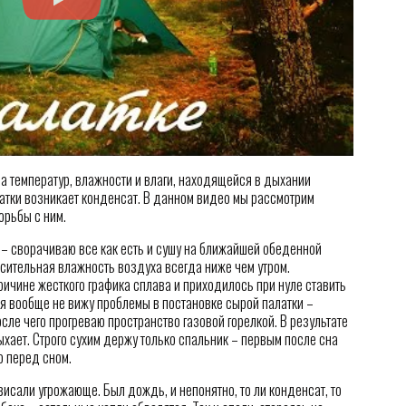
да температур, влажности и влаги, находящейся в дыхании
латки возникает конденсат. В данном видео мы рассмотрим
орьбы с ним.
– сворачиваю все как есть и сушу на ближайшей обеденной
носительная влажность воздуха всегда ниже чем утром.
ричине жесткого графика сплава и приходилось при нуле ставить
 я вообще не вижу проблемы в постановке сырой палатки –
сле чего прогреваю пространство газовой горелкой. В результате
хает. Строго сухим держу только спальник – первым после сна
ю перед сном.
ависали угрожающе. Был дождь, и непонятно, то ли конденсат, то