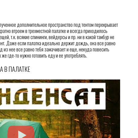
полученное дополнительное пространство под тентом перекрывает
атно втроем в трехместной палатке и всегда приходилось
ей, т.к. всякие спининги, вейдерсы и пр. ни в какой тамбур не
ент. Даже если палатка идеально держит дождь, она все равно
од из нее все равно тебя замачивает и еще, некуда повесить
 же где-то нужно готовить еду и ее употреблять.
А В ПАЛАТКЕ