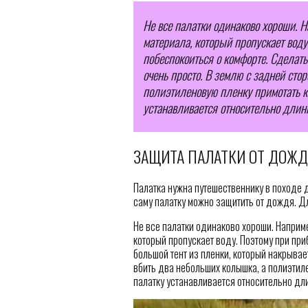
Не все палатки одинаково хороши. Н
материала, который пропускает вод
побеспокоиться о комфорте. Сделать
очень просто. В землю с задней сто
полиэтиленовую пленку примотать к 
устанавливается относительно длинн
ЗАЩИТА ПАЛАТКИ ОТ ДОЖ
Палатка нужна путешественнику в походе д
саму палатку можно защитить от дождя. Д
Не все палатки одинаково хороши. Наприм
который пропускает воду. Поэтому при пр
большой тент из пленки, который накрывае
вбить два небольших колышка, а полиэтиле
палатку устанавливается относительно дли