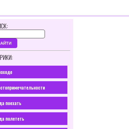
СК:
НАЙТИ
РИКИ:
походе
стопримечательности
да поехать
да полететь