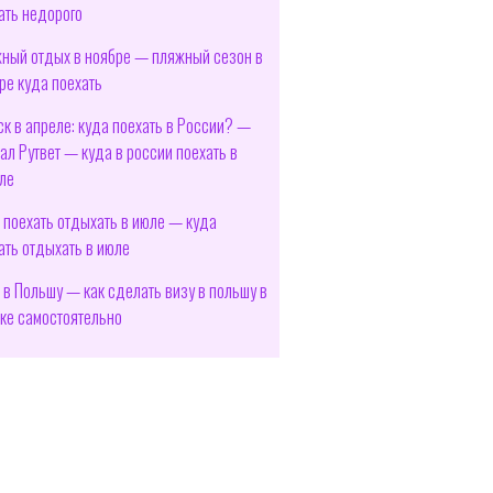
ать недорого
ный отдых в ноябре — пляжный сезон в
ре куда поехать
ск в апреле: куда поехать в России? —
ал Рутвет — куда в россии поехать в
ле
 поехать отдыхать в июле — куда
ать отдыхать в июле
 в Польшу — как сделать визу в польшу в
ке самостоятельно