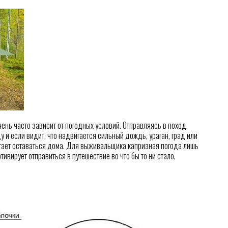
ень часто зависит от погодных условий. Отправляясь в поход,
у и если видит, что надвигается сильный дождь, ураган, град или
итает оставаться дома. Для выживальщика капризная погода лишь
ивирует отправиться в путешествие во что бы то ни стало,