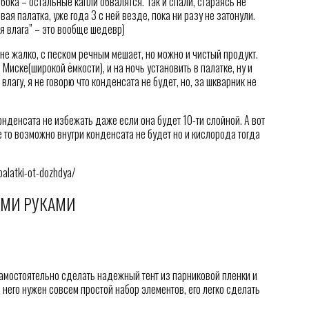
бока – остальные капли обвалятся. Так и спали, стараясь не
я палатка, уже года 3 с ней везде, пока ни разу не затонули.
я влага” – это вообще шедевр)
 не жалко, с песком речным мешает, но можно и чистый продукт.
Миске(широкой ёмкости), и на ночь установить в палатке, ну и
влагу, я не говорю что конденсата не будет, но, за шкварник не
конденсата не избежать даже если она будет 10-ти слойной. А вот
е то возможно внутри конденсата не будет но и кислорода тогда
palatki-ot-dozhdya/
ИМИ РУКАМИ
амостоятельно сделать надежный тент из парниковой пленки и
я него нужен совсем простой набор элементов, его легко сделать