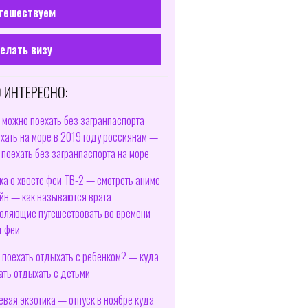
тешествуем
елать визу
 ИНТЕРЕСНО:
 можно поехать без загранпаспорта
хать на море в 2019 году россиянам —
 поехать без загранпаспорта на море
ка о хвосте феи ТВ-2 — смотреть аниме
йн — как называются врата
оляющие путешествовать во времени
т феи
 поехать отдыхать с ребенком? — куда
ать отдыхать с детьми
вая экзотика — отпуск в ноябре куда