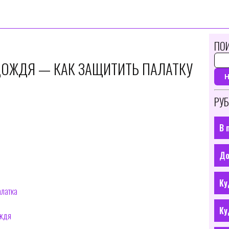
ПОИ
ДОЖДЯ — КАК ЗАЩИТИТЬ ПАЛАТКУ
РУБ
В 
До
Ку
алатка
Ку
ождя