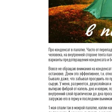
Про конденсат в палатке. Часто от перепа
человека, на внутренней стороне тента па
варианты предотвращения конденсата и б
Вовсе не обращаю внимания на конденсат 
остановке. Днем это эффективнее, т.к. от
Бывало даже, что забывал просушить по п
сырую. У меня, разумеется, двухслойная и
вытираю фиброй от капель дно и коврик, по
внутренний слой практически до дна просы
загружаю его в герму и последним вынима
1 мая спали так в мокрой палатке, капли н