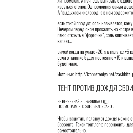
ли промокла. А начнешь вытирать с одного 
касаться стенок. Однослойная самая дешева
А “выдыхаем кислород, а в нем содержитс
есть такой продукт, соль называется, кому
Вечером перед сном прокалить на костре в 
плюс открытые “форточки”, соль впитывает 
капает…
зимой когда на улице -20, а в палатке +5 
если в палатке будет постоянно +15 и выш
будет мало.
Источник: http://izobreteniya.net/zashhita-
ТЕНТ ПРОТИВ ДОЖДЯ СВО
НЕ НЕРВНИЧАЙ Я СРАВНИВАЮ )))))
ПОСМОТРИМ ЧТО ЗДЕСЬ НАПИСАНО .
Чтобы защитить палатку от дождя можно с
брезента. Такой тент легко переносить, дл
самостоятельно.