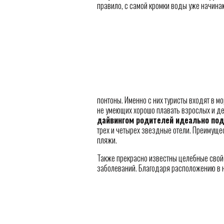
правило, с самой кромки воды уже начинаю
понтоны. Именно с них туристы входят в мо
не умеющих хорошо плавать взрослых и де
дайвингом родителей идеально по
трех и четырех звездные отели. Преимущ
пляжи.
Также прекрасно известны целебные свойс
заболеваний. Благодаря расположению в н