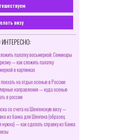
тешествуем
елать визу
 ИНТЕРЕСНО:
сложить палатку восьмеркой; Семинары
уризму — как сложить палатку
меркой в картинках
 поехать на отдых осенью в России:
лярные направления — куда осенью
ать в россии
ска со счета на Шенгенскую визу —
вка из банка для Шенгена (образец
я нужна) — как сделать справку из банка
визы