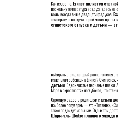
Как известно,
Египет является страно
поскольку температура воздуха здесь не о
воды всегда выше двадцати градусов.
Ех
температура воздуха порой может превыша
египетского отпуска с детьми — эт
выбирать отель, который располагается в 
маленьким ребенком в Египет? Считается, 
детьми
. Здесь чистые песчаные пляжи. А
Море в окрестностях неглубокое, что отли
Огромную радость родителям с детьми дос
наиболее популярны — это «Титаник», «С
также подойдут малышам. Отдых там дост
Шарм-эль-Шейхе плавного захода в