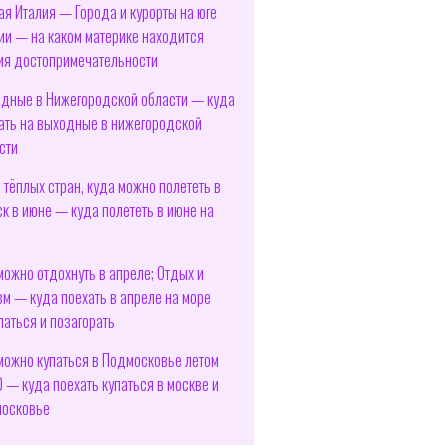
я Италия — Города и курорты на юге
ии — на каком материке находится
ия достопримечательности
дные в Нижегородской области — куда
ать на выходные в нижегородской
сти
 тёплых стран, куда можно полететь в
ск в июне — куда полететь в июне на
е
можно отдохнуть в апреле; Отдых и
зм — куда поехать в апреле на море
паться и позагорать
можно купаться в Подмосковье летом
 — куда поехать купаться в москве и
осковье