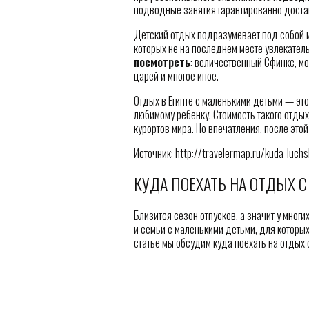
подводные занятия гарантированно достав
Детский отдых подразумевает под собой 
которых не на последнем месте увлекател
посмотреть
: величественный Сфинкс, м
царей и многое иное.
Отдых в Египте с маленькими детьми — это
любимому ребенку. Стоимость такого отды
курортов мира. Но впечатления, после это
Источник: http://travelermap.ru/kuda-luch
КУДА ПОЕХАТЬ НА ОТДЫХ 
Близится сезон отпусков, а значит у мног
и семьи с маленькими детьми, для которых
статье мы обсудим куда поехать на отдых 