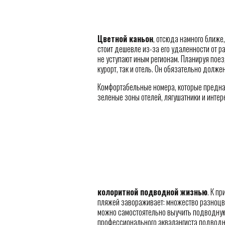
Цветной каньон
, отсюда намного ближе
стоит дешевле из-за его удаленности от 
не уступают иным регионам. Планируя поез
курорт, так и отель. Он обязательно долже
Комфортабельные номера, которые предна
зеленые зоны отелей, лягушатники и инте
колоритной подводной жизнью
. К п
пляжей завораживает: множество разноцве
можно самостоятельно выучить подводну
профессионального аквалангиста подводны