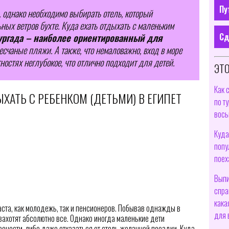
Пу
, однако необходимо выбирать отель, который
ных ветров бухте. Куда ехать отдыхать с маленьким
Сд
ургада – наиболее ориентированный для
песчаные пляжи. А также, что немаловажно, вход в море
ностях неглубокое, что отлично подходит для детей.
ЭТО
Как 
ХАТЬ С РЕБЕНКОМ (ДЕТЬМИ) В ЕГИПЕТ
по т
вось
Куда
попу
поех
Выпи
спра
кака
ста, как молодежь, так и пенсионеров. Побывав однажды в
для 
захотят абсолютно все. Однако иногда маленькие дети
енести, либо даже отказаться от столь желанной поездки. Куда