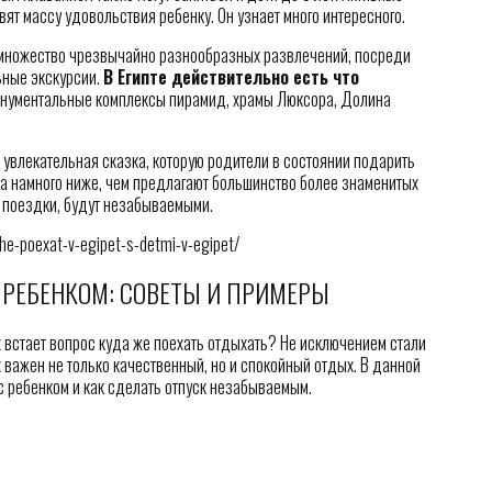
ят массу удовольствия ребенку. Он узнает много интересного.
множество чрезвычайно разнообразных развлечений, посреди
ьные экскурсии.
В Египте действительно есть что
онументальные комплексы пирамид, храмы Люксора, Долина
 увлекательная сказка, которую родители в состоянии подарить
ха намного ниже, чем предлагают большинство более знаменитых
й поездки, будут незабываемыми.
she-poexat-v-egipet-s-detmi-v-egipet/
С РЕБЕНКОМ: СОВЕТЫ И ПРИМЕРЫ
их встает вопрос куда же поехать отдыхать? Не исключением стали
 важен не только качественный, но и спокойный отдых. В данной
с ребенком и как сделать отпуск незабываемым.