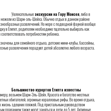
Увлекательные
экскурсии на Гору Моисея
, либо в
, нежели из Шарм-эль-Шейха. Обычно отдых в данном районе
разнообразных развлечений. Но море с подводной фауной вообще
дку в Египет, родителям необходимо тщательно выбирать как
н соответствовать потребностям ребенка.
значены для семейного отдыха, детские мини-клубы, бассейны,
ресные развлечения порадуют детей абсолютно любого возраста.
Большинство курортов Египта известны
римеру, возьмем Шарм-Эль-Шейх. Красота и богатство местных
тных обитателей, огромные коралловые рифы. Во время отдыха,
ю жизнь здешних пляжей. Под пристальным руководством
м плаванием также могут заняться и дети до 5 лет. Активные