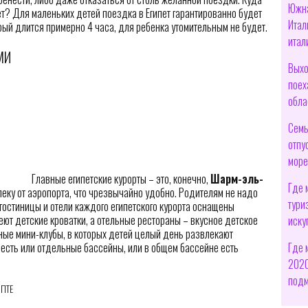
Южна
ет? Для маленьких детей поездка в Египет гарантированно будет
Итал
рый длится примерно 4 часа, для ребенка утомительным не будет.
итал
МИ
Выхо
поех
обла
Семь
отпу
мор
Главные египетские курорты – это, конечно,
Шарм-эль-
Где 
ку от аэропорта, что чрезвычайно удобно. Родителям не надо
тури
гостиницы и отели каждого египетского курорта оснащены
ют детские кроватки, а отельные рестораны – вкусное детское
иску
ные мини-клубы, в которых детей целый день развлекают
Где 
есть или отдельные бассейны, или в общем бассейне есть
2020
подм
ИПТЕ