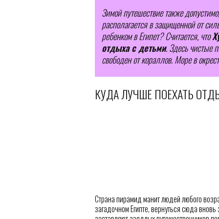
Зимой путешествие также допустимо
располагается в защищенной от силь
ребенком в Египет? Считается, что
Х
отдыха с детьми
. Здесь чистые 
свободен от кораллов. Море в окрест
КУДА ЛУЧШЕ ПОЕХАТЬ ОТДЫ
Страна пирамид манит людей любого возра
загадочном Египте, вернуться сюда вновь 
заставляют заядлых путешественников пер