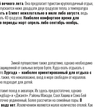
й вечного лета
. Она предлагает туристам круглогодичный отдых,
пускается ниже двадцати двух градусов тепла, а температура
ать в Египет нежелательно в июле либо августе
, ведь
ть 40 градусов.
Наиболее комфортное время для
о периоды март-апрель либо сентябрь-ноябрь.
Зимой путешествие также допустимо, однако необходимо
защищенной от сильных ветров бухте. Куда ехать отдыхать с
что
Хургада – наиболее ориентированный для отдыха с
 также, что немаловажно, вход в море свободен от кораллов.
чно подходит для детей.
тавит поход в аквапарк. Их здесь предостаточно, однако
индбад» и «Джангл». Районы Макади, Сахл Хашиш и Сома Бей
аточно уединенный, более рассчитан на семейные пары.
В
 воду нет
. Исключением являются малое количество отелей. Как