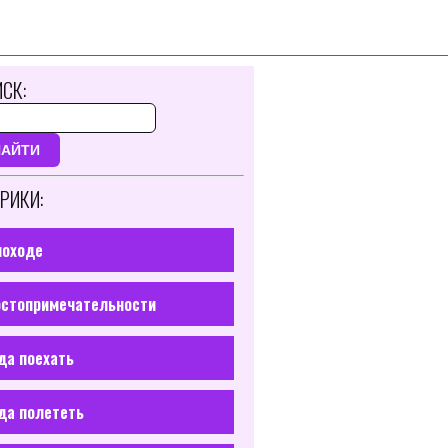
СК:
НАЙТИ
РИКИ:
походе
стопримечательности
да поехать
да полететь