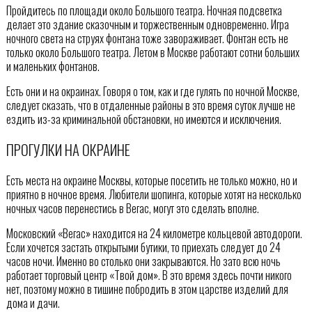
Пройдитесь по площади около Большого театра. Ночная подсветка
делает это здание сказочным и торжественным одновременно. Игра
ночного света на струях фонтана тоже завораживает. Фонтан есть не
только около Большого театра. Летом в Москве работают сотни больших
и маленьких фонтанов.
Есть они и на окраинах. Говоря о том, как и где гулять по ночной Москве,
следует сказать, что в отдаленные районы в это время суток лучше не
ездить из-за криминальной обстановки, но имеются и исключения.
ПРОГУЛКИ НА ОКРАИНЕ
Есть места на окраине Москвы, которые посетить не только можно, но и
приятно в ночное время. Любители шопинга, которые хотят на несколько
ночных часов перенестись в Вегас, могут это сделать вполне.
Московский «Вегас» находится на 24 километре кольцевой автодороги.
Если хочется застать открытыми бутики, то приехать следует до 24
часов ночи. Именно во столько они закрываются. Но зато всю ночь
работает торговый центр «Твой дом». В это время здесь почти никого
нет, поэтому можно в тишине побродить в этом царстве изделий для
дома и дачи.