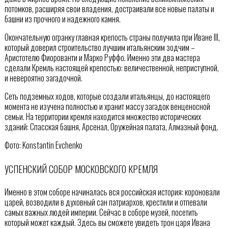
потомков, расширяя свои владения, достраивали все новые палаты и
башни из прочного и надежного камня.
Окончательную огранку главная крепость страны получила при Иване III,
который доверил строительство лучшим итальянским зодчим –
Аристотелю Фиорованти и Марко Руффо. Именно эти два мастера
сделали Кремль настоящей крепостью: величественной, неприступной,
и невероятно загадочной.
Сеть подземных ходов, которые создали итальянцы, до настоящего
момента не изучена полностью и хранит массу загадок венценосной
семьи. На территории кремля находится множество исторических
зданий: Спасская башня, Арсенал, Оружейная палата, Алмазный фонд.
Фото: Konstantin Evchenko
УСПЕНСКИЙ СОБОР МОСКОВСКОГО КРЕМЛЯ
Именно в этом соборе начиналась вся российская история: короновали
царей, возводили в духовный сан патриархов, крестили и отпевали
самых важных людей империи. Сейчас в соборе музей, посетить
который может каждый. Здесь вы сможете увидеть трон царя Ивана