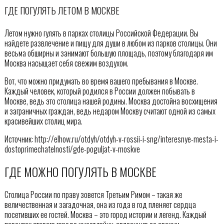
ГДЕ ПОГУЛЯТЬ ЛЕТОМ В МОСКВЕ
Летом нужно гулять в парках столицы Российской Федерации. Вы
найдете развлечение и пищу для души в любом из парков столицы. Они
весьма обширны и занимают большую площадь, поэтому благодаря им
Москва насыщает себя свежим воздухом.
Вот, что можно придумать во время вашего пребывания в Москве.
Каждый человек, который родился в России должен побывать в
Москве, ведь это столица нашей родины. Москва достойна восхищения
и заграничных граждан, ведь недаром Москву считают одной из самых
красивейших столиц мира.
Источник: http://elhow.ru/otdyh/otdyh-v-rossii-i-sng/interesnye-mesta-i-
dostoprimechatelnosti/gde-poguljat-v-moskve
ГДЕ МОЖНО ПОГУЛЯТЬ В МОСКВЕ
Столица России по праву зовется Третьим Римом – такая же
величественная и загадочная, она из года в год пленяет сердца
посетивших ее гостей. Москва – это город истории и легенд. Каждый