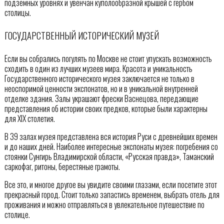
подземных уровнях и увенчан куполообразной крышей с гербом
столицы.
ГОСУДАРСТВЕННЫЙ ИСТОРИЧЕСКИЙ МУЗЕЙ
Если вы собрались погулять по Москве не стоит упускать возможность
сходить в один из лучших музеев мира. Красота и уникальность
Государственного исторического музея заключается не только в
неоспоримой ценности экспонатов, но и в уникальной внутренней
отделке здания. Залы украшают фрески Васнецова, передающие
представления об истории своих предков, которые были характерны
для XIX столетия.
В 39 залах музея представлена вся история Руси с древнейших времен
и до наших дней. Наиболее интересные экспонаты музея: погребения со
стоянки Сунгирь Владимирской области, «Русская правда», Таманский
саркофаг, ритоны, берестяные грамоты.
Все это, и многое другое вы увидите своими глазами, если посетите этот
прекрасный город. Стоит только запастись временем, выбрать отель для
проживания и можно отправляться в увлекательное путешествие по
столице.