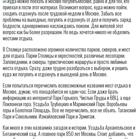
Москве, равно и для тех, кто
приехал в гости этот материал. Возникает вопрос, куда можно пойти,
сходить отдохнуть после трудовой недели в Москве. Забыть все
проблемы на выходных, погулять и отдохнуть от дел и получить заряд
бодрости, одновременно наслаждаясь покоем. Для жителей этот
вопрос как бы более разрешаем. Но ведь хочется никого не обделить
местами отдыха.
В Столице расположено огромное количество парков, скверов, и мест
для отдыха. Парки Столицы и окрестностей, различные лесопарки.
Заповедники, и скверы, туристические маршруты и просто любимые
места отдыха. Сразу, даже трудно разобраться с выбором, и решить
куда же погулять и отдохнуть в выходной день в Москве.
Если попытаться перечислить всевозможные названия мест отдыха в
Москве, думаю, что понадобится не один час. Если даже брать
информацию из интернета! Парк Горького, Чистые Пруды и ВВЦ, а еще
Поклонная гора. Усадьба Трубецких и Мариинский Парк. Воробьевы
горы и Болотная Площадь. Все не перечислить, все не объять. Таганский
Парк и Сокольники. Измайловский Парк и Эрмитаж.
Как много в этих названиях загадок и истории. Усадьба Архангельское и
Ботанический сад. А главное парк 850 лет Москвы. Стоит добавить, что