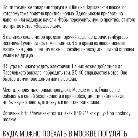
Почти такими же товарами торгуют в «Оби» на Варшавском шоссе, по
которому тоже приятно пройтись ночью. Здесь можно присесть на
лавочки или садовые качели. Чтобы перекусить, нужно пройтись от этого
центра до метро «Варшавская».
В палатках около метро продают горячий кофе, сэндвичи, гамбургеры
всю ночь. Гулять здесь тоже приятно. В это время на шоссе меньше
машин, чем днем, поэтому можно спокойно переходить с одной стороны
улицы на другую.
В 5 утра начинают ходить электрички. На них можно добраться до
Павелецкого вокзала, побродить там. В 5.40 открывается метро. Оно
быстро домчит вас домой или на вокзал.
Мест для приятных ночных прогулок в Москве много. Главное, не
забывать о своей безопасности и при необходимости зайти в кафе,
чтобы вкусно поесть, отдохнуть и восстановить силы.
Источник: http://www.kakprosto.ru/kak-846677-kak-gulyat-po-nochnoy-
moskve-
КУДА МОЖНО ПОЕХАТЬ В МОСКВЕ ПОГУЛЯТЬ