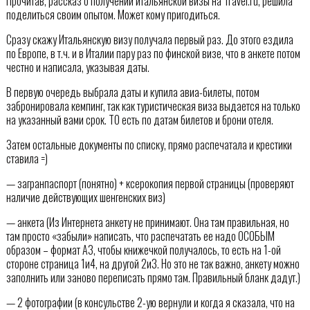
Прочитав, рассказ о получении итальянской визы на Travel.ru, решила
поделиться своим опытом. Может кому пригодиться.
Сразу скажу Итальянскую визу получала первый раз. До этого ездила
по Европе, в т.ч. и в Италии пару раз по финской визе, что в анкете потом
честно и написала, указывая даты.
В первую очередь выбрала даты и купила авиа-билеты, потом
забронировала кемпинг, так как туристическая виза выдается на только
на указанный вами срок. ТО есть по датам билетов и брони отеля.
Затем остальные документы по списку, прямо распечатала и крестики
ставила =)
— загранпаспорт (понятно) + ксерокопия первой страницы (проверяют
наличие действующих шенгенских виз)
— анкета (Из Интернета анкету не принимают. Она там правильная, но
там просто «забыли» написать, что распечатать ее надо ОСОБЫМ
образом – формат А3, чтобы книжечкой получалось, то есть на 1-ой
стороне страница 1и4, на другой 2и3. Но это не так важно, анкету можно
заполнить или заново переписать прямо там. Правильный бланк дадут.)
— 2 фотографии (в консульстве 2-ую вернули и когда я сказала, что на