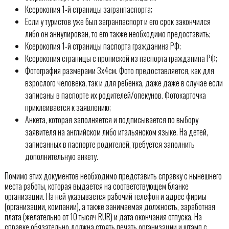
Ксерокопия 1-й страницы загранпаспорта;
Если у туристов уже был загранпаспорт и его срок закончился
либо он аннулирован, то его также необходимо предоставить;
Ксерокопия 1-й страницы паспорта гражданина РФ;
Ксерокопия страницы с пропиской из паспорта гражданина РФ;
Фотография размерами 3х4см. Фото предоставляется, как для
взрослого человека, так и для ребенка, даже даже в случае если
записаны в паспорте их родителей/опекунов. Фотокарточка
приклеивается к заявлению;
Анкета, которая заполняется и подписывается по выбору
заявителя на английском либо итальянском языке. На детей,
записанных в паспорте родителей, требуется заполнить
дополнительную анкету.
Помимо этих документов необходимо представить справку с нынешнего
места работы, которая выдается на соответствующем бланке
организации. На ней указывается рабочий телефон и адрес фирмы
(организации, компании), а также занимаемая должность, заработная
плата (желательно от 10 тысяч RUR) и дата окончания отпуска. На
справке обязательно должна стоять печать организации и штамп с