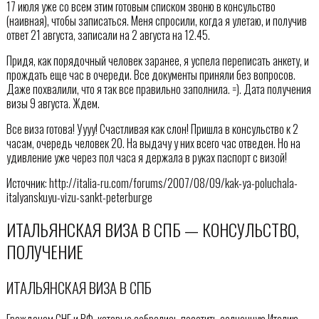
17 июля уже со всем этим готовым списком звоню в консульство
(наивная), чтобы записаться. Меня спросили, когда я улетаю, и получив
ответ 21 августа, записали на 2 августа на 12.45.
Придя, как порядочный человек заранее, я успела переписать анкету, и
прождать еще час в очереди. Все документы приняли без вопросов.
Даже похвалили, что я так все правильно заполнила. =). Дата получения
визы 9 августа. Ждем.
Все виза готова! Уууу! Счастливая как слон! Пришла в консульство к 2
часам, очередь человек 20. На выдачу у них всего час отведен. Но на
удивление уже через пол часа я держала в руках паспорт с визой!
Источник: http://italia-ru.com/forums/2007/08/09/kak-ya-poluchala-
italyanskuyu-vizu-sankt-peterburge
ИТАЛЬЯНСКАЯ ВИЗА В СПБ — КОНСУЛЬСТВО,
ПОЛУЧЕНИЕ
ИТАЛЬЯНСКАЯ ВИЗА В СПБ
Гражданам СНГ и РФ, которые собрались посетить солнечную Италию