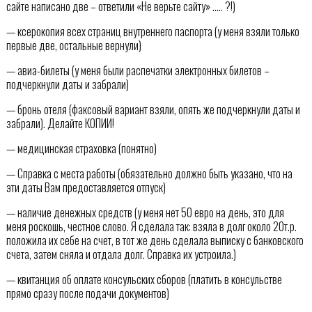
сайте написано две – ответили «Не верьте сайту» ….. ?!)
— ксерокопия всех страниц внутреннего паспорта (у меня взяли только
первые две, остальные вернули)
— авиа-билеты (у меня были распечатки электронных билетов –
подчеркнули даты и забрали)
— бронь отеля (факсовый вариант взяли, опять же подчеркнули даты и
забрали). Делайте КОПИИ!
— медицинская страховка (понятно)
— Справка с места работы (обязательно должно быть указано, что на
эти даты Вам предоставляется отпуск)
— наличие денежных средств (у меня нет 50 евро на день, это для
меня роскошь, честное слово. Я сделала так: взяла в долг около 20т.р.
положила их себе на счет, в тот же день сделала выписку с банковского
счета, затем сняла и отдала долг. Справка их устроила.)
— квитанция об оплате консульских сборов (платить в консульстве
прямо сразу после подачи документов)