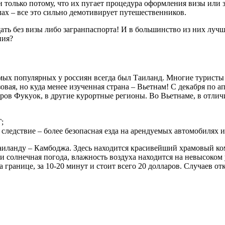
 только потому, что их пугает процедура оформления визы или
ах – все это сильно демотивирует путешественников.
ть без визы либо загранпаспорта! И в большинство из них лучше
ния?
мых популярных у россиян всегда был Таиланд. Многие туристы
зовая, но куда менее изученная страна – Вьетнам! С декабря по 
ров Фукуок, в другие курортные регионы. Во Вьетнаме, в отлич
;
следствие – более безопасная езда на арендуемых автомобилях 
иланду – Камбоджа. Здесь находится красивейший храмовый ком
и солнечная погода, влажность воздуха находится на невысоком 
 границе, за 10-20 минут и стоит всего 20 долларов. Случаев от