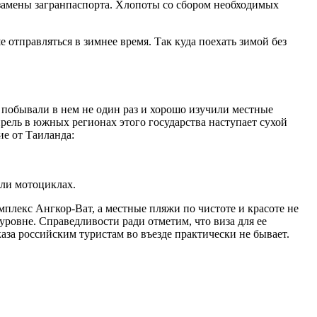
 замены загранпаспорта. Хлопоты со сбором необходимых
 отправляться в зимнее время. Так куда поехать зимой без
 побывали в нем не один раз и хорошо изучили местные
апрель в южных регионах этого государства наступает сухой
ие от Таиланда:
или мотоциклах.
плекс Ангкор-Ват, а местные пляжи по чистоте и красоте не
уровне. Справедливости ради отметим, что виза для ее
каза российским туристам во въезде практически не бывает.