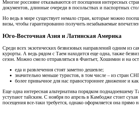
Многие россияне отказываются от посещения интересных стран
документов, длинные очереди в посольствах и паспортных стол
Но ведь в мире существует немало стран, которые можно посеща
визы, чтобы гарантированно получить незабываемые впечатле
Юго-Восточная Азия и Латинская Америка
Среди всех экзотических безвизовых направлений одним из са
курорты. А ведь рядом с Таем находится еще одна, также безви
сезон. Можно смело отправляться в Фантьет, Хошимин и на ост
еда и развлечения стоят заметно дешевле;
значительно меньше туристов, в том числе – из стран СНГ
более привычное для нас правостороннее движение и как 
Еще одна интересная альтернатива порядком поднадоевшему Та
уступают тайским. С ноября по апрель в Камбодже стоит сухая 
посещения все-таки требуется, однако оформляется она прямо на