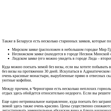
Также в Беларуси есть несколько старинных замков, которые п
Мирском замке (расположен в небольшом городке Мир Гр
Несвижском замке (находится в городе Несвиж Минской о
Лидском замке (его можно увидеть в городе Лида – втор
Куда можно поехать зимой без визы, если вы хотите побывать 
без визы на протяжении 30 дней. Искупаться в Адриатическом 
очень красивые монастыри, вырубленные прямо в отвесных ска
уютные кофейни.
Между прочим, в Черногории есть несколько неплохих горнолыж
отдых здесь обойдется относительно недорого. Если вы решите 
Еще одно нетривиальное направление, куда поехать без загран
зимой здесь также очень красиво. Цены существенно снижаютс
дегустировать замечательные абхазские вина и блюда национал