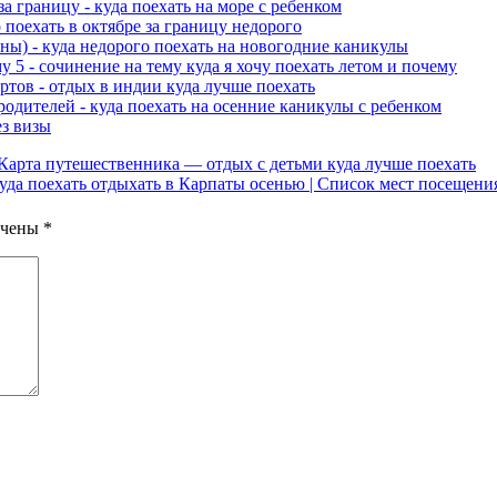
за границу - куда поехать на море с ребенком
о поехать в октябре за границу недорого
ны) - куда недорого поехать на новогодние каникулы
у 5 - сочинение на тему куда я хочу поехать летом и почему
ртов - отдых в индии куда лучше поехать
 родителей - куда поехать на осенние каникулы с ребенком
ез визы
 Карта путешественника — отдых с детьми куда лучше поехать
уда поехать отдыхать в Карпаты осенью | Список мест посещени
ечены
*