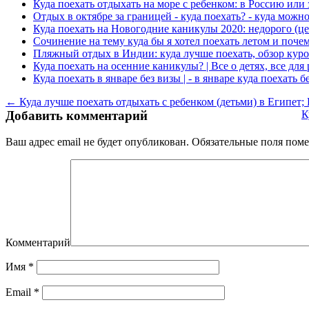
Куда поехать отдыхать на море с ребенком: в Россию или 
Отдых в октябре за границей - куда поехать? - куда можн
Куда поехать на Новогодние каникулы 2020: недорого (це
Сочинение на тему куда бы я хотел поехать летом и почем
Пляжный отдых в Индии: куда лучше поехать, обзор куро
Куда поехать на осенние каникулы? | Все о детях, все для
Куда поехать в январе без визы | - в январе куда поехать б
← Куда лучше поехать отдыхать с ребенком (детьми) в Египет;
Добавить комментарий
К
Ваш адрес email не будет опубликован.
Обязательные поля пом
Комментарий
Имя
*
Email
*