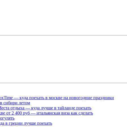
oxTime — куда поехать в москве на новогодние праздники
 в сибири летом
 Места отдыха — куда лучше в тайланде поехать
от 2 400 руб — итальянская виза как сделать
огулять
да в греции лучше поехать