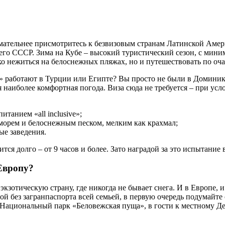
имательнее присмотритесь к безвизовым странам Латинской Амер
шего СССР. Зима на Кубе – высокий туристический сезон, с мин
ко нежиться на белоснежных пляжах, но и путешествовать по оч
о» работают в Турции или Египте? Вы просто не были в Домини
я наиболее комфортная погода. Виза сюда не требуется – при усл
анием «all inclusive»;
морем и белоснежным песком, мелким как крахмал;
ые заведения.
я долго – от 9 часов и более. Зато наградой за это испытание
 Европу?
экзотическую страну, где никогда не бывает снега. И в Европе, и
й без загранпаспорта всей семьей, в первую очередь подумайте 
Национальный парк «Беловежская пуща», в гости к местному Де