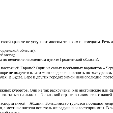
о своей красоте не уступают многим чешским и немецким. Речь и
одненской области);
бласти);
ом по величине населенном пункте Гродненской области).
в настоящей Европе? Один из самых необычных вариантов – Черн
море не получится, зато можно вдоволь поездить по экскурсиям,
лах. В Будве, Баре и других городах зимой немноголюдно, поэт
ных курортов. Они не так раскручены, как австрийские или фран
покататься на лыжах в балканской стране, ознакомьтесь с нашей 
паспорта зимой – Абхазия. Большинство туристов посещают непр
я, а местные жители все столь же радушны и гостеприимны. В з
ьной кухни.