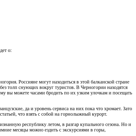
дет о:
огория. Россияне могут находиться в этой балканской стране
 без толп снующих вокруг туристов. В Черногории находятся
ому вы можете часами бродить по их узким улочкам и посещать
цузские, да и уровень сервиса на них пока что хромает. Зато
статьей, что взять с собой на горнолыжный курорт.
изнанную республику летом, в разгар купального сезона. Но и
имние месяцы можно ездить с экскурсиями в горы,