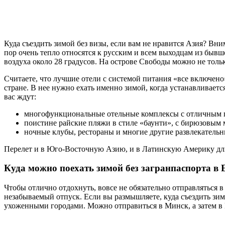
Куда съездить зимой без визы, если вам не нравится Азия? Вн
пор очень тепло относятся к русским и всем выходцам из быв
воздуха около 28 градусов. На острове Свободы можно не толь
Считаете, что лучшие отели с системой питания «все включен
стране. В нее нужно ехать именно зимой, когда устанавливаетс
вас ждут:
многофункциональные отельные комплексы с отличным пит
поистине райские пляжи в стиле «баунти», с бирюзовым 
ночные клубы, рестораны и многие другие развлекательн
Перелет и в Юго-Восточную Азию, и в Латинскую Америку длитс
Куда можно поехать зимой без загранпаспорта в
Чтобы отлично отдохнуть, вовсе не обязательно отправляться в 
незабываемый отпуск. Если вы размышляете, куда съездить зимо
ухоженными городами. Можно отправиться в Минск, а затем в 