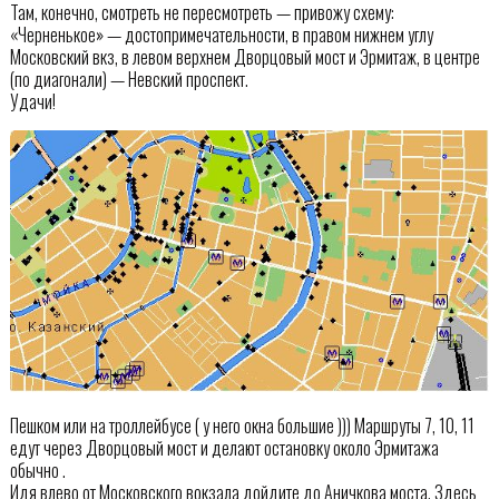
Там, конечно, смотреть не пересмотреть — привожу схему:
«Черненькое» — достопримечательности, в правом нижнем углу
Московский вкз, в левом верхнем Дворцовый мост и Эрмитаж, в центре
(по диагонали) — Невский проспект.
Удачи!
Пешком или на троллейбусе ( у него окна большие ))) Маршруты 7, 10, 11
едут через Дворцовый мост и делают остановку около Эрмитажа
обычно .
Идя влево от Московского вокзала дойдите до Аничкова моста. Здесь