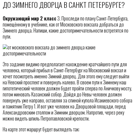
ДО ЗИМНЕГО ДВОРЦА В САНКТ ПЕТЕРБУРГЕ?
Окружающий мир 2 класс
3. Проследи по плану Санкт-Петербурга,
помещённому в учебнике, как от Московского вокзала добраться до
Зимнего дворца. Напиши, какие достопримечательности встретятся по
пути.
Это задание видимо предполагает нахождение кратчайшего пути для
человека, который прибыл в Санкт-Петербург на Московский вокзал и
хочет посмотреть именно Зимний дворец. Для этого ему следует выйти
на Невский проспект и повернуть налево. В своем пути к Зимнему наш
гипотетический человек должен будет пройти сперва по Аничкову мосту,
потом миновать Казанский собор. Дойдя до Невы человек должен
повернуть уже направо, оставляя за спиной купола Исакиевского собора
и памятник Петру 1. И вот уже человек на Дворцовой площади, перед
Александровским столпом и Зимним дворцом. Напротив, через реку
можно видеть шпиль Петропавловской крепости.
На карте этот маршрут будет выглядеть так: