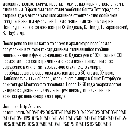
декоративностью, причудливостью, текучестью форм и стремлением к
стилизации. Образцами этого стиля особенно богата Петроградская
сторона, где в этот период шло активное строительство особняков
городской знати и нуворишей. Представителями стиля модерн в
Петербурге являются архитекторы Ф. Лидваль, К. Шмидт, Г. Барановский,
В. Шауб и др.
После революции на какое-то время в архитектуре возобладал
популярный в те годы конструктивизм, отличавшийся крайним
минимализмом и функциональностью. Однако уже с 1930 года в СССР
происходит возврат к традициям классицизма, нашедшим своё
выражение в стиле так называемого сталинского ампира,
преобладавшего в советской архитектуре до 60-х годов ХХ века.
Наиболее типичный образец сталинского ампира в Санкт-Петербурге —
архитектура Московского проспекта. После 1960 года возрождается
интерес к функционализму и конструктивизму, отразившийся в
архитектуре новых кварталов города.
Источник: http://parus-
peterburg.ru/%D0%B4%D0%BE%D1%81%D1%82%D0%BE%D0%BF%D1
%80%D0%B8%D0%BC%D0%B5%D1%87%D0%B0%D1%82%D0%B5%
D0%BB%D1%8C%D0%BD%D0%BE%D1%81%D1%82%D0%B8