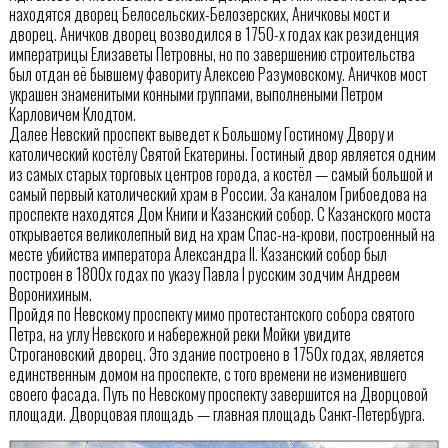
находятся дворец Белосельских-Белозерских, Аничковы мост и
дворец. Аничков дворец возводился в 1750-х годах как резиденция
императрицы Елизаветы Петровны, но по завершению строительства
был отдан её бывшему фавориту Алексею Разумовскому. Аничков мост
украшен знаменитыми конными группами, выполнеными Петром
Карловичем Клодтом.
Далее Невский проспект выведет к Большому Гостиному Двору и
католический костёлу Святой Екатерины. Гостиный двор является одним
из самых старых торговых центров города, а костёл — самый большой и
самый первый католический храм в России. За каналом Грибоедова на
проспекте находятся Дом Книги и Казанский собор. С Казанского моста
открывается великолепный вид на храм Спас-на-крови, построенный на
месте убийства императора Александра II. Казанский собор был
построен в 1800х годах по указу Павла I русским зодчим Андреем
Воронихиным.
Пройдя по Невскому проспекту мимо протестантского собора святого
Петра, на углу Невского и набережной реки Мойки увидите
Строгановский дворец. Это здание построено в 1750х годах, является
единственным домом на проспекте, с того времени не изменившего
своего фасада. Путь по Невскому проспекту завершится на Дворцовой
площади. Дворцовая площадь — главная площадь Санкт-Петербурга.