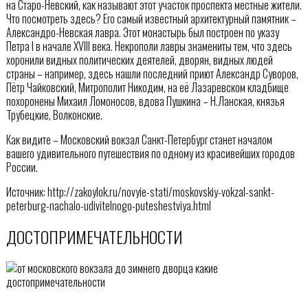
на Старо-Невский, как называют этот участок проспекта местные жители.
Что посмотреть здесь? Его самый известный архитектурный памятник –
Александро-Невская лавра. Этот монастырь был построен по указу
Петра I в начале XVIII века. Некрополи лавры знамениты тем, что здесь
хоронили видных политических деятелей, дворян, видных людей
страны – например, здесь нашли последний приют Александр Суворов,
Пётр Чайковский, Митрополит Никодим, на её Лазаревском кладбище
похоронены Михаил Ломоносов, вдова Пушкина – Н.Ланская, князья
Трубецкие, Волконские.
Как видите – Московский вокзал Санкт-Петербург станет началом
вашего удивительного путешествия по одному из красивейших городов
России.
Источник: http://zakoylok.ru/novyie-stati/moskovskiy-vokzal-sankt-
peterburg-nachalo-udivitelnogo-puteshestviya.html
ДОСТОПРИМЕЧАТЕЛЬНОСТИ