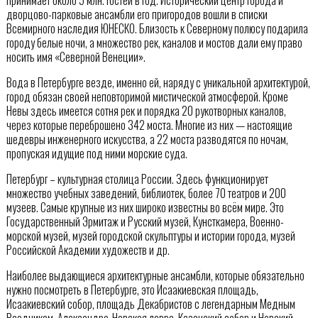
принимает около 5 млн. гостей в год. Исторический центр города и
дворцово-парковые ансамбли его пригородов вошли в списки
Всемирного наследия ЮНЕСКО. Близость к Северному полюсу подарила
городу белые ночи, а множество рек, каналов и мостов дали ему право
носить имя «Северной Венеции».
Вода в Петербурге везде, именно ей, наряду с уникальной архитектурой,
город обязан своей неповторимой мистической атмосферой. Кроме
Невы здесь имеется сотня рек и порядка 20 рукотворных каналов,
через которые переброшено 342 моста. Многие из них — настоящие
шедевры инженерного искусства, а 22 моста разводятся по ночам,
пропуская идущие под ними морские суда.
Петербург – культурная столица России. Здесь функционирует
множество учебных заведений, библиотек, более 70 театров и 200
музеев. Самые крупные из них широко известны во всём мире. Это
Государственный Эрмитаж и Русский музей, Кунсткамера, Военно-
морской музей, музей городской скульптуры и истории города, музей
Российской Академии художеств и др.
Наиболее выдающиеся архитектурные ансамбли, которые обязательно
нужно посмотреть в Петербурге, это Исаакиевская площадь,
Исаакиевский собор, площадь Декабристов с легендарным Медным