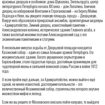
красивых дворцов и особняков: дома Шувалова, Энгельгардта, центр
литературного Петербурга начала XIX века – дом Лопатина, Аничков
дворец на набережной Фонтанки и Строгановский – на берегу Мойки.
Подходя к Неве, вы увидите главную площадь города – Дворцовую.
Вокруг него образовался прекрасный ансамбль: архитектурные шедевры
– Адмиралтейство, Зимний дворец, известнейший памятник –
Александровская колонна, историческое здание Главного штаба, а
также воспетый многими поэтами Александровский сад с его
знаменитыми памятниками и статуями.
В нескольких минутах ходьбы от Дворцовой площади находится
Казанский собор – один из самых больших храмов Петербурга. Его
монументальное здание, богато украшенное скульптурами и
барельефами, стало гордостью города, достойным хранилищем для
чудотворной иконы и святыней воинской славы России в войне 1812
года.
А если пройти ещё дальше, за Адмиралтейство, можно выйти к ещё
одной, не менее известной, достопримечательности – это
величественный Исаакиевский собор, строительство которого окутано
множеством мифов и легенд.
Если же вы решите от Московского вокзала пойти направо, то выйдете