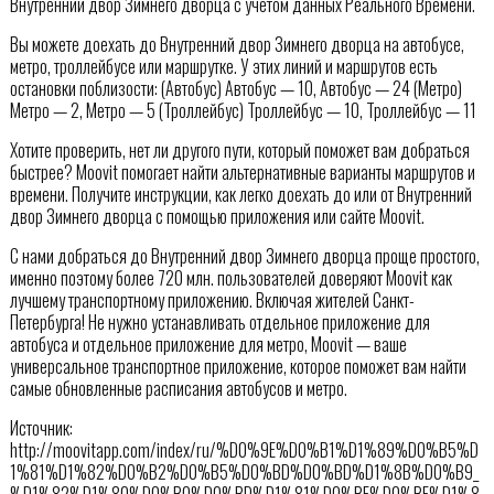
Внутренний двор Зимнего дворца с учетом данных Реального Времени.
Вы можете доехать до Внутренний двор Зимнего дворца на автобусе,
метро, троллейбусе или маршрутке. У этих линий и маршрутов есть
остановки поблизости: (Автобус) Автобус — 10, Автобус — 24 (Метро)
Метро — 2, Метро — 5 (Троллейбус) Троллейбус — 10, Троллейбус — 11
Хотите проверить, нет ли другого пути, который поможет вам добраться
быстрее? Moovit помогает найти альтернативные варианты маршрутов и
времени. Получите инструкции, как легко доехать до или от Внутренний
двор Зимнего дворца с помощью приложения или сайте Moovit.
С нами добраться до Внутренний двор Зимнего дворца проще простого,
именно поэтому более 720 млн. пользователей доверяют Moovit как
лучшему транспортному приложению. Включая жителей Санкт-
Петербурга! Не нужно устанавливать отдельное приложение для
автобуса и отдельное приложение для метро, Moovit — ваше
универсальное транспортное приложение, которое поможет вам найти
самые обновленные расписания автобусов и метро.
Источник:
http://moovitapp.com/index/ru/%D0%9E%D0%B1%D1%89%D0%B5%D
1%81%D1%82%D0%B2%D0%B5%D0%BD%D0%BD%D1%8B%D0%B9_