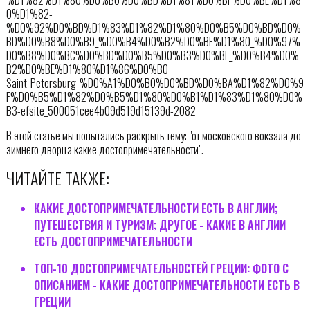
%D1%82%D1%80%D0%B0%D0%BD%D1%81%D0%BF%D0%BE%D1%8
0%D1%82-
%D0%92%D0%BD%D1%83%D1%82%D1%80%D0%B5%D0%BD%D0%
BD%D0%B8%D0%B9_%D0%B4%D0%B2%D0%BE%D1%80_%D0%97%
D0%B8%D0%BC%D0%BD%D0%B5%D0%B3%D0%BE_%D0%B4%D0%
B2%D0%BE%D1%80%D1%86%D0%B0-
Saint_Petersburg_%D0%A1%D0%B0%D0%BD%D0%BA%D1%82%D0%9
F%D0%B5%D1%82%D0%B5%D1%80%D0%B1%D1%83%D1%80%D0%
B3-efsite_500051cee4b09d519d15139d-2082
В этой статье мы попытались раскрыть тему: "от московского вокзала до
зимнего дворца какие достопримечательности".
ЧИТАЙТЕ ТАКЖЕ:
КАКИЕ ДОСТОПРИМЕЧАТЕЛЬНОСТИ ЕСТЬ В АНГЛИИ;
ПУТЕШЕСТВИЯ И ТУРИЗМ; ДРУГОЕ - КАКИЕ В АНГЛИИ
ЕСТЬ ДОСТОПРИМЕЧАТЕЛЬНОСТИ
ТОП-10 ДОСТОПРИМЕЧАТЕЛЬНОСТЕЙ ГРЕЦИИ: ФОТО С
ОПИСАНИЕМ - КАКИЕ ДОСТОПРИМЕЧАТЕЛЬНОСТИ ЕСТЬ В
ГРЕЦИИ