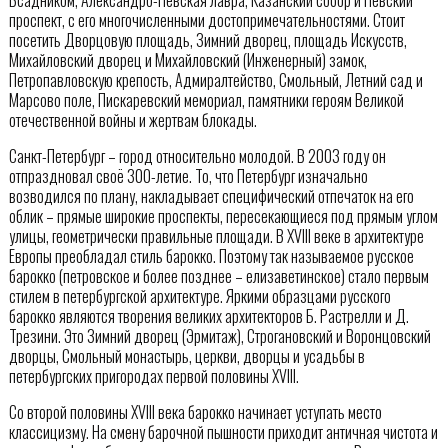
Всадником, Александро-Невская лавра, Казанский собор и Невский
проспект, с его многочисленными достопримечательностями. Стоит
посетить Дворцовую площадь, Зимний дворец, площадь Искусств,
Михайловский дворец и Михайловский (Инженерный) замок,
Петропавловскую крепость, Адмиралтейство, Смольный, Летний сад и
Марсово поле, Пискаревский мемориал, памятники героям Великой
отечественной войны и жертвам блокады.
Санкт-Петербург – город относительно молодой. В 2003 году он
отпраздновал своё 300-летие. То, что Петербург изначально
возводился по плану, накладывает специфический отпечаток на его
облик – прямые широкие проспекты, пересекающиеся под прямым углом
улицы, геометрически правильные площади. В XVIII веке в архитектуре
Европы преобладал стиль барокко. Поэтому так называемое русское
барокко (петровское и более позднее – елизаветинское) стало первым
стилем в петербургской архитектуре. Яркими образцами русского
барокко являются творения великих архитекторов Б. Растрелли и Д.
Трезини. Это Зимний дворец (Эрмитаж), Строгановский и Воронцовский
дворцы, Смольный монастырь, церкви, дворцы и усадьбы в
петербургских пригородах первой половины XVIII.
Со второй половины XVIII века барокко начинает уступать место
классицизму. На смену барочной пышности приходит античная чистота и