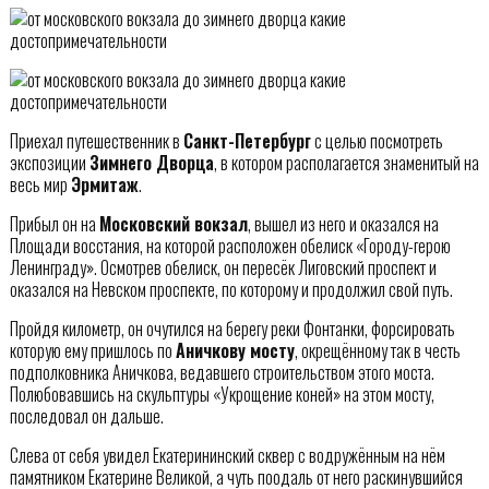
Приехал путешественник в
Санкт-Петербург
с целью посмотреть
экспозиции
Зимнего Дворца
, в котором располагается знаменитый на
весь мир
Эрмитаж
.
Прибыл он на
Московский вокзал
, вышел из него и оказался на
Площади восстания, на которой расположен обелиск «Городу-герою
Ленинграду». Осмотрев обелиск, он пересёк Лиговский проспект и
оказался на Невском проспекте, по которому и продолжил свой путь.
Пройдя километр, он очутился на берегу реки Фонтанки, форсировать
которую ему пришлось по
Аничкову мосту
, окрещённому так в честь
подполковника Аничкова, ведавшего строительством этого моста.
Полюбовавшись на скульптуры «Укрощение коней» на этом мосту,
последовал он дальше.
Слева от себя увидел Екатерининский сквер с водружённым на нём
памятником Екатерине Великой, а чуть поодаль от него раскинувшийся