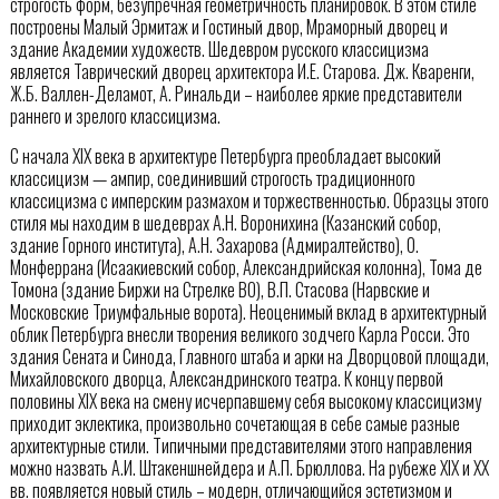
строгость форм, безупречная геометричность планировок. В этом стиле
построены Малый Эрмитаж и Гостиный двор, Мраморный дворец и
здание Академии художеств. Шедевром русского классицизма
является Таврический дворец архитектора И.Е. Старова. Дж. Кваренги,
Ж.Б. Валлен-Деламот, А. Ринальди – наиболее яркие представители
раннего и зрелого классицизма.
С начала XIX века в архитектуре Петербурга преобладает высокий
классицизм — ампир, соединивший строгость традиционного
классицизма с имперским размахом и торжественностью. Образцы этого
стиля мы находим в шедеврах А.Н. Воронихина (Казанский собор,
здание Горного института), А.Н. Захарова (Адмиралтейство), О.
Монферрана (Исаакиевский собор, Александрийская колонна), Тома де
Томона (здание Биржи на Стрелке ВО), В.П. Стасова (Нарвские и
Московские Триумфальные ворота). Неоценимый вклад в архитектурный
облик Петербурга внесли творения великого зодчего Карла Росси. Это
здания Сената и Синода, Главного штаба и арки на Дворцовой площади,
Михайловского дворца, Александринского театра. К концу первой
половины XIX века на смену исчерпавшему себя высокому классицизму
приходит эклектика, произвольно сочетающая в себе самые разные
архитектурные стили. Типичными представителями этого направления
можно назвать А.И. Штакеншнейдера и А.П. Брюллова. На рубеже XIX и XX
вв. появляется новый стиль – модерн, отличающийся эстетизмом и