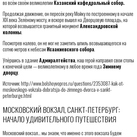
во всём своём великолепии
Казанский кафедральный собор.
Продолжая движение, он пересёк реку Мойку по построенному в начале
XIX века Зелёному мосту, и вскоре вышел на Дворцовую площадь, на
которой возвышается гранитный монумент
Александровской
колонны
.
Посмотрев налево, он не мог не заметить шпиль возвышающегося на
сотню метров к небесам
Исаакиевского собора
.
Упёршись в здание
Адмиралтейства
, наш герой направил свои стопы
к конечной цели — великолепному в любое время года
Зимнему
дворцу
.
Источник: http://www.bolshoyvopros.ru/questions/2353087-kak-ot-
moskovskogo-vokzala-dobratsja-do-zimnego-dvorca-v-sankt-
peterburge.html
МОСКОВСКИЙ ВОКЗАЛ, САНКТ-ПЕТЕРБУРГ:
НАЧАЛО УДИВИТЕЛЬНОГО ПУТЕШЕСТВИЯ
Московский вокзал… мы знаем, что именно с этого вокзала будем