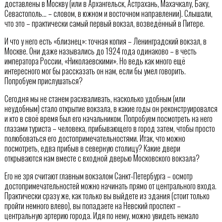
доставлены в Москву (или в Архангельск, Астрахань, Махачкалу, Баку,
Севастополь… – словом, в южном и восточном направлении). Слышали,
что это – практически самый первый вокзал, возведённый в Питере.
И что у него есть «близнец»: точная копия – Ленинградский вокзал, в
Москве. Они даже назывались до 1924 года одинаково – в честь
императора России, «Николаевскими». Но ведь как много ещё
интересного мог бы рассказать он нам, если бы умел говорить.
Попробуем прислушаться?
Сегодня мы не станем расхваливать, насколько удобным (или
неудобным) стало открытие вокзала, в какие годы он реконструировался
и кто в своё время был его начальником. Попробуем посмотреть на него
глазами туриста – человека, прибывающего в город затем, чтобы просто
полюбоваться его достопримечательностями. Итак, что можно
посмотреть, едва прибыв в северную столицу? Какие двери
открываются нам вместе с входной дверью Московского вокзала?
Его не зря считают главным вокзалом Санкт-Петербурга – осмотр
достопримечательностей можно начинать прямо от центрального входа.
Практически сразу же, как только вы выйдете из здания (стоит только
пройти немного влево), вы попадаете на Невский проспект –
центральную артерию города. Идя по нему, можно увидеть немало