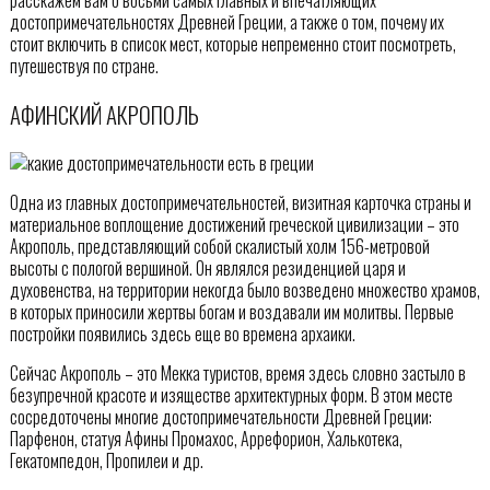
расскажем вам о восьми самых главных и впечатляющих
достопримечательностях Древней Греции, а также о том, почему их
стоит включить в список мест, которые непременно стоит посмотреть,
путешествуя по стране.
АФИНСКИЙ АКРОПОЛЬ
Одна из главных достопримечательностей, визитная карточка страны и
материальное воплощение достижений греческой цивилизации – это
Акрополь, представляющий собой скалистый холм 156-метровой
высоты с пологой вершиной. Он являлся резиденцией царя и
духовенства, на территории некогда было возведено множество храмов,
в которых приносили жертвы богам и воздавали им молитвы. Первые
постройки появились здесь еще во времена архаики.
Сейчас Акрополь – это Мекка туристов, время здесь словно застыло в
безупречной красоте и изяществе архитектурных форм. В этом месте
сосредоточены многие достопримечательности Древней Греции:
Парфенон, статуя Афины Промахос, Аррефорион, Халькотека,
Гекатомпедон, Пропилеи и др.