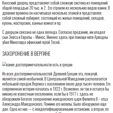
Кносский дворец представляет собой сложную систему из помещений
общей площадью 20 тыс. м 2 . Его строили из нескольких видов камня. В
древние времена он насчитывал несколько этажей и представлял
собой сложный лабиринт, состоящий из жилых помещений, складов,
кухонь, мастерских, ванных комнат и пр.
С дворцом связана не одна легенда. Согласно преданию, им владел
сын Зевса и Европы – Минос. Именно здесь при помощи нити Ариадны
убил Минотавра афинский герой Тесей.
ЗАХОРОНЕНИЕ В ВЕРГИНЕ
Их всех достопримечательностей Древней Греции эта, пожалуй,
является самой необычной. В Центральной Македонии располагается
небольшой городок Вергина с населением около двух тысяч человек. Его
современная история началась в 1922 г. Возможно, он так и остался бы
никому не известным поселением, если бы в 1977 г. здесь не
обнаружили богатое захоронение македонского царя Филиппа II – отца
Александра Македонского. Помимо его могилы, было обнаружено еще
две. Одна из них — с неидентифицированными останками, а вторая, по