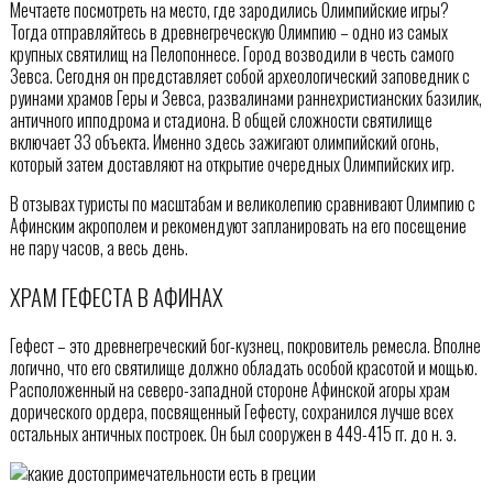
Мечтаете посмотреть на место, где зародились Олимпийские игры?
Тогда отправляйтесь в древнегреческую Олимпию – одно из самых
крупных святилищ на Пелопоннесе. Город возводили в честь самого
Зевса. Сегодня он представляет собой археологический заповедник с
руинами храмов Геры и Зевса, развалинами раннехристианских базилик,
античного ипподрома и стадиона. В общей сложности святилище
включает 33 объекта. Именно здесь зажигают олимпийский огонь,
который затем доставляют на открытие очередных Олимпийских игр.
В отзывах туристы по масштабам и великолепию сравнивают Олимпию с
Афинским акрополем и рекомендуют запланировать на его посещение
не пару часов, а весь день.
ХРАМ ГЕФЕСТА В АФИНАХ
Гефест – это древнегреческий бог-кузнец, покровитель ремесла. Вполне
логично, что его святилище должно обладать особой красотой и мощью.
Расположенный на северо-западной стороне Афинской агоры храм
дорического ордера, посвященный Гефесту, сохранился лучше всех
остальных античных построек. Он был сооружен в 449-415 гг. до н. э.