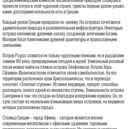
средиземноморским климатом, восхитительной природой. Собираясь
провести отпуск в этой чудесной стране, туристы первым делом узнают,
какие достопримечательности есть в Греции.
Каждый уголок Греции прекрасен по-своему. На островах сочетаются
удивительная природа и развлекательная инфраструктура. Некоторые
острова напоминаю древнюю сказку, созданную античными богами.
Материк богат памятниками древней архитектуры и православными
святынями.
Остров Родос славится не только чудесными пляжами, но и рыцарским
замком XIV века, превращенным сегодня в музей. Уникальный розовый
песок можно найти на пляжах острова Элафонисси. Остров Хора
Сфакион-Франгокастелли отличается своей самобытностью. На его
территории расположен храм Хрисоскалитиссы, что в переводе
означает «Золотые ступени». Истинно верующие, говорят, способны
разглядеть золото одной из множества ступень. Уникальность острова
Санторини в том, что создан он благодаря извержению вулкана. Он, по
сути, состоит из нескольких взмывающих вверх островков, на вершинах
которых расположены города.
Столица Греции – город Афины – сегодня является вполне
современным мегаполисом с офисными зданиями, торговыми