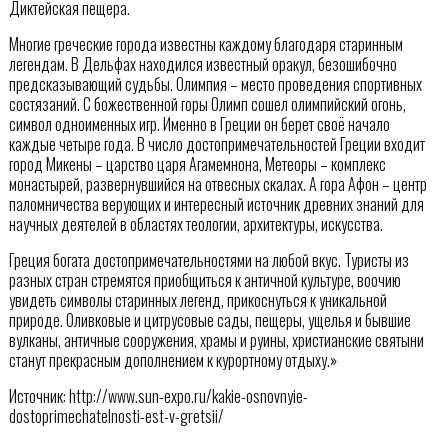
Диктейская пещера.
Многие греческие города известны каждому благодаря старинным
легендам. В Дельфах находился известный оракул, безошибочно
предсказывающий судьбы. Олимпия – место проведения спортивных
состязаний. С божественной горы Олимп сошел олимпийский огонь,
символ одноименных игр. Именно в Греции он берет своё начало
каждые четыре года. В число достопримечательностей Греции входит
город Микены – царство царя Агамемнона, Метеоры – комплекс
монастырей, развернувшийся на отвесных скалах. А гора Афон – центр
паломничества верующих и интересный источник древних знаний для
научных деятелей в областях теологии, архитектуры, искусства.
Греция богата достопримечательностями на любой вкус. Туристы из
разных стран стремятся приобщиться к античной культуре, воочию
увидеть символы старинных легенд, прикоснуться к уникальной
природе. Оливковые и цитрусовые сады, пещеры, ущелья и бывшие
вулканы, античные сооружения, храмы и руины, христианские святыни
станут прекрасным дополнением к курортному отдыху.»
Источник: http://www.sun-expo.ru/kakie-osnovnyie-
dostoprimechatelnosti-est-v-gretsii/