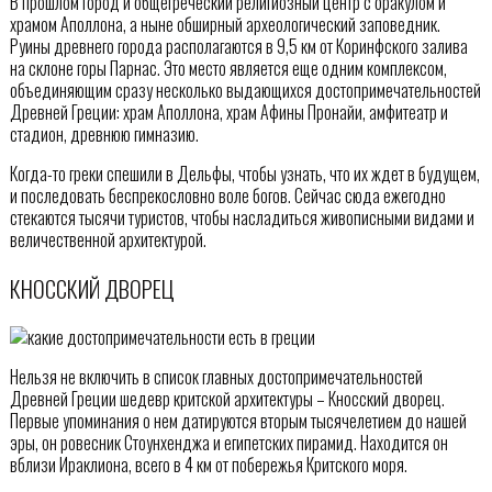
В прошлом город и общегреческий религиозный центр с оракулом и
храмом Аполлона, а ныне обширный археологический заповедник.
Руины древнего города располагаются в 9,5 км от Коринфского залива
на склоне горы Парнас. Это место является еще одним комплексом,
объединяющим сразу несколько выдающихся достопримечательностей
Древней Греции: храм Аполлона, храм Афины Пронайи, амфитеатр и
стадион, древнюю гимназию.
Когда-то греки спешили в Дельфы, чтобы узнать, что их ждет в будущем,
и последовать беспрекословно воле богов. Сейчас сюда ежегодно
стекаются тысячи туристов, чтобы насладиться живописными видами и
величественной архитектурой.
КНОССКИЙ ДВОРЕЦ
Нельзя не включить в список главных достопримечательностей
Древней Греции шедевр критской архитектуры – Кносский дворец.
Первые упоминания о нем датируются вторым тысячелетием до нашей
эры, он ровесник Стоунхенджа и египетских пирамид. Находится он
вблизи Ираклиона, всего в 4 км от побережья Критского моря.