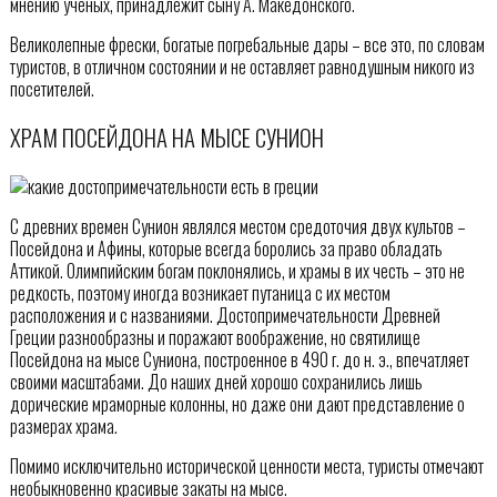
мнению ученых, принадлежит сыну А. Македонского.
Великолепные фрески, богатые погребальные дары – все это, по словам
туристов, в отличном состоянии и не оставляет равнодушным никого из
посетителей.
ХРАМ ПОСЕЙДОНА НА МЫСЕ СУНИОН
С древних времен Сунион являлся местом средоточия двух культов –
Посейдона и Афины, которые всегда боролись за право обладать
Аттикой. Олимпийским богам поклонялись, и храмы в их честь – это не
редкость, поэтому иногда возникает путаница с их местом
расположения и с названиями. Достопримечательности Древней
Греции разнообразны и поражают воображение, но святилище
Посейдона на мысе Суниона, построенное в 490 г. до н. э., впечатляет
своими масштабами. До наших дней хорошо сохранились лишь
дорические мраморные колонны, но даже они дают представление о
размерах храма.
Помимо исключительно исторической ценности места, туристы отмечают
необыкновенно красивые закаты на мысе.