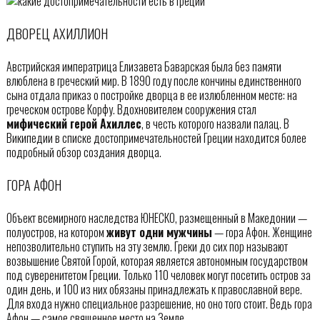
ДВОРЕЦ АХИЛЛИОН
Австрийская императрица Елизавета Баварская была без памяти
влюблена в греческий мир. В 1890 году после кончины единственного
сына отдала приказ о постройке дворца в ее излюбленном месте: на
греческом острове Корфу. Вдохновителем сооружения стал
мифический герой Ахиллес
, в честь которого назвали палац. В
Википедии в списке достопримечательностей Греции находится более
подробный обзор создания дворца.
ГОРА АФОН
Объект всемирного наследства ЮНЕСКО, размещенный в Македонии —
полуостров, на котором
живут одни мужчины
— гора Афон. Женщине
непозволительно ступить на эту землю. Греки до сих пор называют
возвышение Святой Горой, которая является автономным государством
под суверенитетом Греции. Только 110 человек могут посетить остров за
один день, и 100 из них обязаны принадлежать к православной вере.
Для входа нужно специальное разрешение, но оно того стоит. Ведь гора
Афон — самое священное место на Земле.