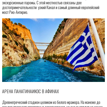
экскурсионные паромы. С этой местностью связаны две
достопримечательности: узкий Канал и самый длинный европейский
мост Рио-Антирио.
АРЕНА ПАНАТИНАИКОС В АФИНАХ
Древнегреческий стадион целиком из белого мрамора. На манеже до
сих пор проводят спортивные соревнования, но она выглядит не менее