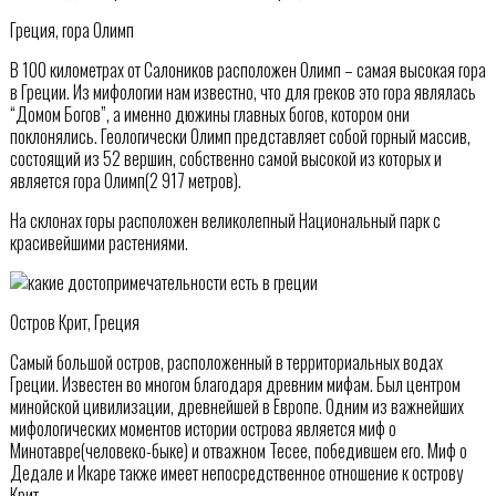
Греция, гора Олимп
В 100 километрах от Салоников расположен Олимп – самая высокая гора
в Греции. Из мифологии нам известно, что для греков это гора являлась
“Домом Богов”, а именно дюжины главных богов, котором они
поклонялись. Геологически Олимп представляет собой горный массив,
состоящий из 52 вершин, собственно самой высокой из которых и
является гора Олимп(2 917 метров).
На склонах горы расположен великолепный Национальный парк с
красивейшими растениями.
Остров Крит, Греция
Самый большой остров, расположенный в территориальных водах
Греции. Известен во многом благодаря древним мифам. Был центром
минойской цивилизации, древнейшей в Европе. Одним из важнейших
мифологических моментов истории острова является миф о
Минотавре(человеко-быке) и отважном Тесее, победившем его. Миф о
Дедале и Икаре также имеет непосредственное отношение к острову
Крит.