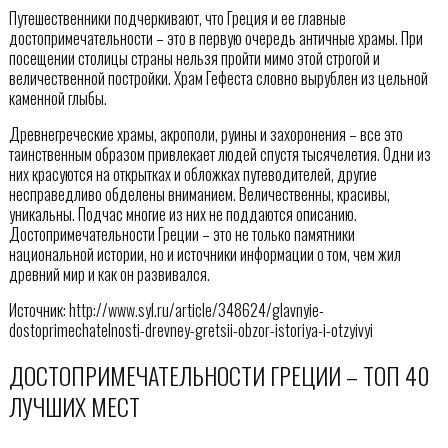
Путешественники подчеркивают, что Греция и ее главные
достопримечательности – это в первую очередь античные храмы. При
посещении столицы страны нельзя пройти мимо этой строгой и
величественной постройки. Храм Гефеста словно вырублен из цельной
каменной глыбы.
Древнегреческие храмы, акрополи, руины и захоронения – все это
таинственным образом привлекает людей спустя тысячелетия. Одни из
них красуются на открытках и обложках путеводителей, другие
несправедливо обделены вниманием. Величественны, красивы,
уникальны. Подчас многие из них не поддаются описанию.
Достопримечательности Греции – это не только памятники
национальной истории, но и источники информации о том, чем жил
древний мир и как он развивался.
Источник: http://www.syl.ru/article/348624/glavnyie-
dostoprimechatelnosti-drevney-gretsii-obzor-istoriya-i-otzyivyi
ДОСТОПРИМЕЧАТЕЛЬНОСТИ ГРЕЦИИ – ТОП 40
ЛУЧШИХ МЕСТ