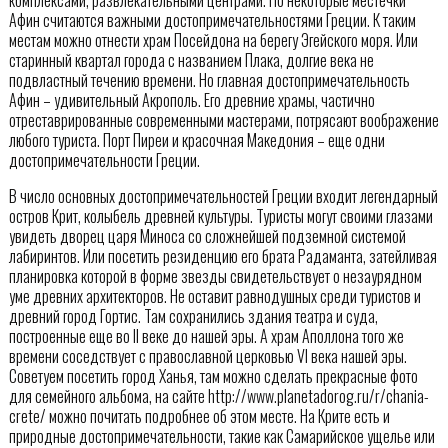
комплексами, развлекательными центрами. Но некоторые местечки
Афин считаются важными достопримечательностями Греции. К таким
местам можно отнести храм Посейдона на берегу Эгейского моря. Или
старинный квартал города с названием Плака, долгие века не
подвластный течению времени. Но главная достопримечательность
Афин – удивительный Акрополь. Его древние храмы, частично
отреставрированные современными мастерами, потрясают воображение
любого туриста. Порт Пиреи и красочная Македония – еще одни
достопримечательности Греции.
В число основных достопримечательностей Греции входит легендарный
остров Крит, колыбель древней культуры. Туристы могут своими глазами
увидеть дворец царя Миноса со сложнейшей подземной системой
лабиринтов. Или посетить резиденцию его брата Радаманта, затейливая
планировка которой в форме звезды свидетельствует о незаурядном
уме древних архитекторов. Не оставит равнодушных среди туристов и
древний город Гортис. Там сохранились здания театра и суда,
построенные еще во II веке до нашей эры. А храм Аполлона того же
времени соседствует с православной церковью VI века нашей эры.
Советуем посетить город Ханья, там можно сделать прекрасные фото
для семейного альбома, на сайте http://www.planetadorog.ru/r/chania-
crete/ можно почитать подробнее об этом месте. На Крите есть и
природные достопримечательности, такие как Самарийское ущелье или