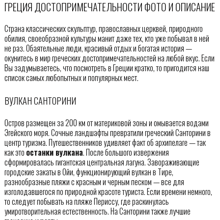
ГРЕЦИЯ ДОСТОПРИМЕЧАТЕЛЬНОСТИ ФОТО И ОПИСАНИЕ
Страна классических скульптур, православных церквей, природного
обилия, своеобразной культуры манит даже тех, кто уже побывал в ней
не раз. Обаятельные люди, красивый отдых и богатая история —
окунитесь в мир греческих достопримечательностей на любой вкус. Если
Вы задумываетесь, что посмотреть в Греции кратко, то пригодится наш
список самых любопытных и популярных мест.
ВУЛКАН САНТОРИНИ
Остров размещен за 200 км от материковой зоны и омывается водами
Эгейского моря. Сочные ландшафты превратили греческий Санторини в
центр туризма. Путешественников удивляет факт об архипелаге — так
как это
останки вулкана
. После большого извержения
сформировалась гигантская центральная лагуна. Завораживающие
городские закаты в Ойи, функционирующий вулкан в Тире,
разнообразные пляжи с красным и черным песком — все для
изголодавшегося по природной красоте туриста. Если времени немного,
то следует побывать на пляже Периссу, где раскинулась
умиротворительная естественность. На Санторини также лучшие