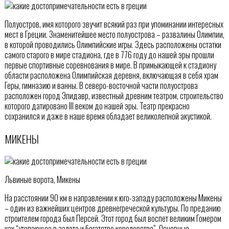
Полуостров, имя которого звучит всякий раз при упоминании интересных
мест в Греции. Знаменитейшее место полуострова – развалины Олимпии,
в которой проводились Олимпийские игры. Здесь расположены остатки
самого старого в мире стадиона, где в 776 году до нашей эры прошли
первые спортивные соревнования в мире. В примыкающей к стадиону
области расположена Олимпийская деревня, включающая в себя храм
Геры, гимназию и ванны. В северо-восточной части полуострова
расположен город Эпидавр, известный древним театром, строительство
которого датировано III веком до нашей эры. Театр прекрасно
сохранился и даже в наше время обладает великолепной акустикой.
МИКЕНЫ
Львиные ворота, Микены
На расстоянии 90 км в направлении к юго-западу расположены Микены
– один из важнейших центров древнегреческой культуры. По преданию
строителем города был Персей. Этот город был воспет великим Гомером
как “утопающее в золоте и богатстве королевство”. Основные