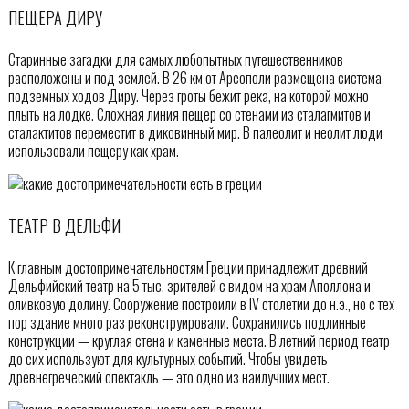
ПЕЩЕРА ДИРУ
Старинные загадки для самых любопытных путешественников
расположены и под землей. В 26 км от Ареополи размещена система
подземных ходов Диру. Через гроты бежит река, на которой можно
плыть на лодке. Сложная линия пещер со стенами из сталагмитов и
сталактитов переместит в диковинный мир. В палеолит и неолит люди
использовали пещеру как храм.
ТЕАТР В ДЕЛЬФИ
К главным достопримечательностям Греции принадлежит древний
Дельфийский театр на 5 тыс. зрителей с видом на храм Аполлона и
оливковую долину. Сооружение построили в IV столетии до н.э., но с тех
пор здание много раз реконструировали. Сохранились подлинные
конструкции — круглая стена и каменные места. В летний период театр
до сих используют для культурных событий. Чтобы увидеть
древнегреческий спектакль — это одно из наилучших мест.