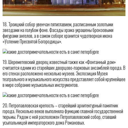
18. Троицкий собор увенчан пятиглавием, расписанным золотыми
звездами на голубом фоне. Фасады храма украшены бронзовыми
фигурами ангелов, а в самом соборе хранится чудотворная икона
«Успение Пресвятой Богородицы».
19. Шереметевский дворец известный также как «Фонтанный дом»
считается одним из старейших дворцово-парковых ансамблей города. В
его стенах расположено несколько музеев. Экспозиция Музея
театрального и музыкального искусства представляет собой крупнейшее
в мире собрание музыкальных инструментов.
20. Петропавловская крепость – старейший архитектурный памятник
города. Несколько веков выполняла функцию главной государственной
тюрьмы. Рядом с ней расположен Петропавловский собор, ставший
усыпальницей императорского дома Романовых.