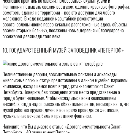
Неспешно пройтись по аллеям, полюбоваться скульптурами и
фонтанами, подышать свежим воздухом, сделать красивые фотографии,
осмотреть здания на территории – все это доступно для любого
желающего. В ходе недавней масштабной реконструкции
восстановлены многие первоначально расположенные здесь объекты,
взамен старых и больных, посажены новые деревья и благоустроена
оранжерея девятнадцатого века.
10. ГОСУДАРСТВЕННЫЙ МУЗЕЙ-ЗАПОВЕДНИК «ПЕТЕРГОФ»
Величественные дворцы, восхитительные фонтаны и их каскады,
живописные парки и статуи представлены в данном музейно-парковом
комплексе, находящемся всего в тридцати километрах от Санкт-
Петербурга. Поверьте, без посещения этого места представление о
городе будет неполным. Чтобы насладиться всем великолепием
ансамбля, сюда надо приезжать обязательно летом, несмотря на то, что
музей работает круглогодично и все время проводятся фестивали,
музыкальные вечера, балы и праздники фонтанов.
Напишите, что Вы думаете о статье «Достопримечательности Санкт-
Петербурга – 40 главных мест Питера»