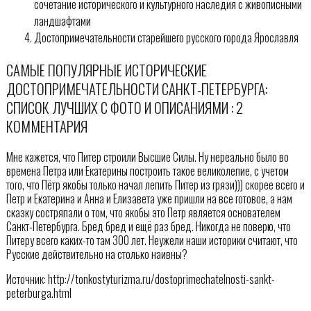
сочетание исторического и культурного наследия с живописными
ландшафтами
Достопримечательности старейшего русского города Ярославля
САМЫЕ ПОПУЛЯРНЫЕ ИСТОРИЧЕСКИЕ
ДОСТОПРИМЕЧАТЕЛЬНОСТИ САНКТ-ПЕТЕРБУРГА:
СПИСОК ЛУЧШИХ С ФОТО И ОПИСАНИЯМИ : 2
КОММЕНТАРИЯ
Мне кажется, что Питер строили Высшие Силы. Ну нереально было во
времена Петра или Екатерины построить такое великолепие, с учетом
того, что Пётр якобы только начал лепить Питер из грязи))) скорее всего и
Петр и Екатерина и Анна и Елизавета уже пришли на все готовое, а нам
сказку состряпали о том, что якобы это Петр является основателем
Санкт-Петербурга. Бред бред и ещё раз бред. Никогда не поверю, что
Питеру всего каких-то там 300 лет. Неужели наши историки считают, что
Русские действительно на столько наивны?
Источник: http://tonkostyturizma.ru/dostoprimechatelnosti-sankt-
peterburga.html