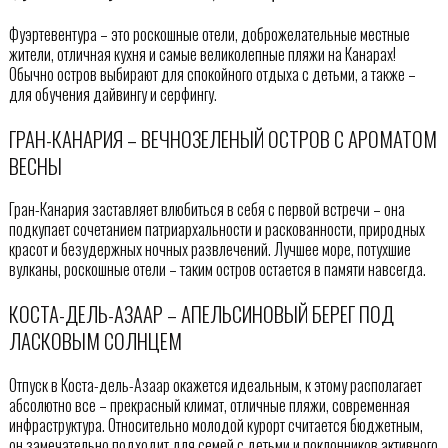
Фуэртевентура – это роскошные отели, доброжелательные местные
жители, отличная кухня и самые великолепные пляжи на Канарах!
Обычно остров выбирают для спокойного отдыха с детьми, а также –
для обучения дайвингу и серфингу.
ГРАН-КАНАРИЯ – ВЕЧНОЗЕЛЕНЫЙ ОСТРОВ С АРОМАТОМ
ВЕСНЫ
Гран-Канария заставляет влюбиться в себя с первой встречи – она
подкупает сочетанием патриархальности и раскованности, природных
красот и безудержных ночных развлечений. Лучшее море, потухшие
вулканы, роскошные отели – таким остров остается в памяти навсегда.
КОСТА-ДЕЛЬ-АЗААР – АПЕЛЬСИНОВЫЙ БЕРЕГ ПОД
ЛАСКОВЫМ СОЛНЦЕМ
Отпуск в Коста-дель-Азаар окажется идеальным, к этому располагает
абсолютно все – прекрасный климат, отличные пляжи, современная
инфраструктура. Относительно молодой курорт считается бюджетным,
он замечательно подходит для семей с детьми и поклонников активного