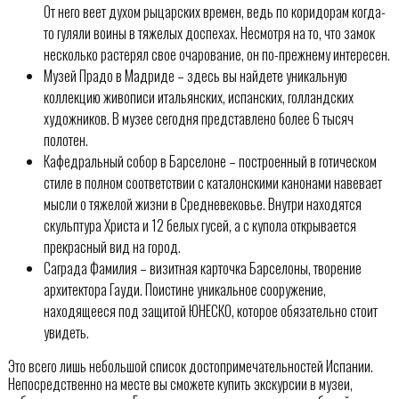
От него веет духом рыцарских времен, ведь по коридорам когда-
то гуляли воины в тяжелых доспехах. Несмотря на то, что замок
несколько растерял свое очарование, он по-прежнему интересен.
Музей Прадо в Мадриде – здесь вы найдете уникальную
коллекцию живописи итальянских, испанских, голландских
художников. В музее сегодня представлено более 6 тысяч
полотен.
Кафедральный собор в Барселоне – построенный в готическом
стиле в полном соответствии с каталонскими канонами навевает
мысли о тяжелой жизни в Средневековье. Внутри находятся
скульптура Христа и 12 белых гусей, а с купола открывается
прекрасный вид на город.
Саграда Фамилия – визитная карточка Барселоны, творение
архитектора Гауди. Поистине уникальное сооружение,
находящееся под защитой ЮНЕСКО, которое обязательно стоит
увидеть.
Это всего лишь небольшой список достопримечательностей Испании.
Непосредственно на месте вы сможете купить экскурсии в музеи,