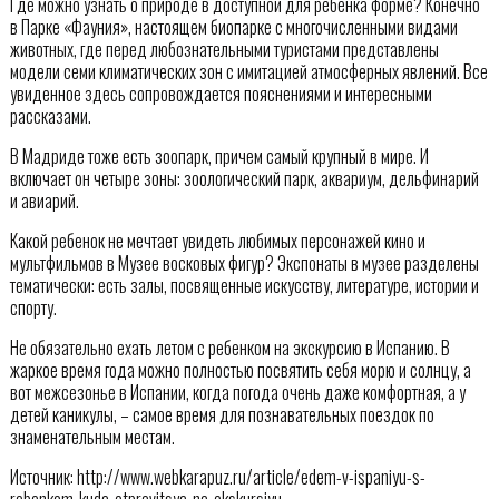
Где можно узнать о природе в доступной для ребенка форме? Конечно
в Парке «Фауния», настоящем биопарке с многочисленными видами
животных, где перед любознательными туристами представлены
модели семи климатических зон с имитацией атмосферных явлений. Все
увиденное здесь сопровождается пояснениями и интересными
рассказами.
В Мадриде тоже есть зоопарк, причем самый крупный в мире. И
включает он четыре зоны: зоологический парк, аквариум, дельфинарий
и авиарий.
Какой ребенок не мечтает увидеть любимых персонажей кино и
мультфильмов в Музее восковых фигур? Экспонаты в музее разделены
тематически: есть залы, посвященные искусству, литературе, истории и
спорту.
Не обязательно ехать летом с ребенком на экскурсию в Испанию. В
жаркое время года можно полностью посвятить себя морю и солнцу, а
вот межсезонье в Испании, когда погода очень даже комфортная, а у
детей каникулы, – самое время для познавательных поездок по
знаменательным местам.
Источник: http://www.webkarapuz.ru/article/edem-v-ispaniyu-s-
rebenkom-kuda-otpravitsya-na-ekskursiyu