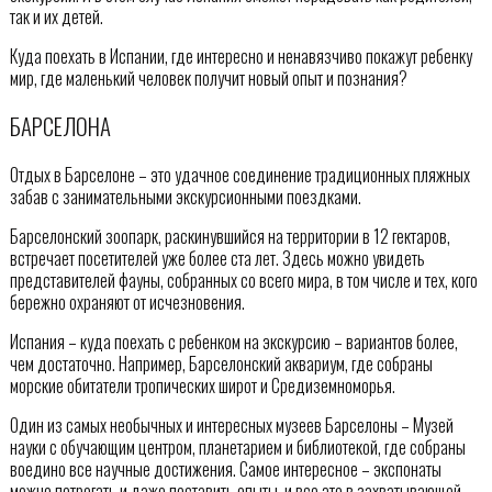
так и их детей.
Куда поехать в Испании, где интересно и ненавязчиво покажут ребенку
мир, где маленький человек получит новый опыт и познания?
БАРСЕЛОНА
Отдых в Барселоне – это удачное соединение традиционных пляжных
забав с занимательными экскурсионными поездками.
Барселонский зоопарк, раскинувшийся на территории в 12 гектаров,
встречает посетителей уже более ста лет. Здесь можно увидеть
представителей фауны, собранных со всего мира, в том числе и тех, кого
бережно охраняют от исчезновения.
Испания – куда поехать с ребенком на экскурсию – вариантов более,
чем достаточно. Например, Барселонский аквариум, где собраны
морские обитатели тропических широт и Средиземноморья.
Один из самых необычных и интересных музеев Барселоны – Музей
науки с обучающим центром, планетарием и библиотекой, где собраны
воедино все научные достижения. Самое интересное – экспонаты
можно потрогать и даже поставить опыты, и все это в захватывающей