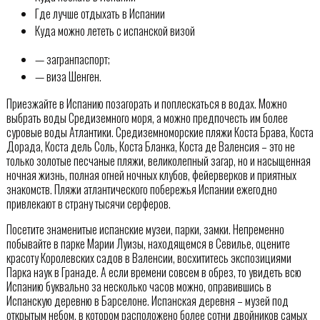
Где лучше отдыхать в Испании
Куда можно лететь с испанской визой
— загранпаспорт;
— виза Шенген.
Приезжайте в Испанию позагорать и поплескаться в водах. Можно
выбрать воды Средиземного моря, а можно предпочесть им более
суровые воды Атлантики. Средиземноморские пляжи Коста Брава, Коста
Дорада, Коста дель Соль, Коста Бланка, Коста де Валенсия – это не
только золотые песчаные пляжи, великолепный загар, но и насыщенная
ночная жизнь, полная огней ночных клубов, фейерверков и приятных
знакомств. Пляжи атлантического побережья Испании ежегодно
привлекают в страну тысячи серферов.
Посетите знаменитые испанские музеи, парки, замки. Непременно
побывайте в парке Марии Луизы, находящемся в Севилье, оцените
красоту Королевских садов в Валенсии, восхититесь экспозициями
Парка наук в Гранаде. А если времени совсем в обрез, то увидеть всю
Испанию буквально за несколько часов можно, оправившись в
Испанскую деревню в Барселоне. Испанская деревня – музей под
открытым небом, в котором расположено более сотни двойников самых