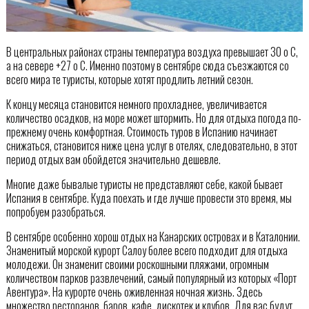
В центральных районах страны температура воздуха превышает 30 о С,
а на севере +27 о С. Именно поэтому в сентябре сюда съезжаются со
всего мира те туристы, которые хотят продлить летний сезон.
К концу месяца становится немного прохладнее, увеличивается
количество осадков, на море может штормить. Но для отдыха погода по-
прежнему очень комфортная. Стоимость туров в Испанию начинает
снижаться, становится ниже цена услуг в отелях, следовательно, в этот
период отдых вам обойдется значительно дешевле.
Многие даже бывалые туристы не представляют себе, какой бывает
Испания в сентябре. Куда поехать и где лучше провести это время, мы
попробуем разобраться.
В сентябре особенно хорош отдых на Канарских островах и в Каталонии.
Знаменитый морской курорт Салоу более всего подходит для отдыха
молодежи. Он знаменит своими роскошными пляжами, огромным
количеством парков развлечений, самый популярный из которых «Порт
Авентура». На курорте очень оживленная ночная жизнь. Здесь
множество ресторанов, баров, кафе, дискотек и клубов. Для вас будут