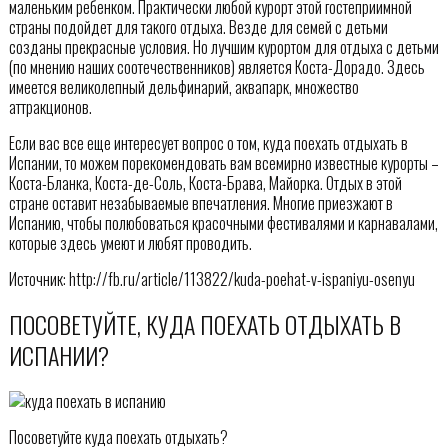
маленьким ребенком. Практически любой курорт этой гостеприимной
страны подойдет для такого отдыха. Везде для семей с детьми
созданы прекрасные условия. Но лучшим курортом для отдыха с детьми
(по мнению наших соотечественников) является Коста-Дорадо. Здесь
имеется великолепный дельфинарий, аквапарк, множество
аттракционов.
Если вас все еще интересует вопрос о том, куда поехать отдыхать в
Испании, то можем порекомендовать вам всемирно известные курорты –
Коста-Бланка, Коста-де-Соль, Коста-Брава, Майорка. Отдых в этой
стране оставит незабываемые впечатления. Многие приезжают в
Испанию, чтобы полюбоваться красочными фестивалями и карнавалами,
которые здесь умеют и любят проводить.
Источник: http://fb.ru/article/113822/kuda-poehat-v-ispaniyu-osenyu
ПОСОВЕТУЙТЕ, КУДА ПОЕХАТЬ ОТДЫХАТЬ В
ИСПАНИИ?
Посоветуйте куда поехать отдыхать?