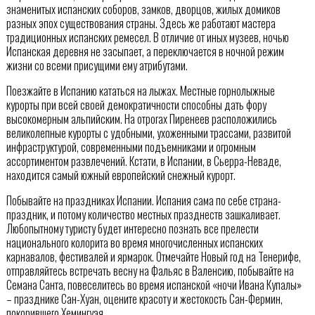
знаменитых испанских соборов, замков, дворцов, жилых домиков
разных эпох существования страны. Здесь же работают мастера
традиционных испанских ремесел. В отличие от иных музеев, ночью
Испанская деревня не засыпает, а переключается в ночной режим
жизни со всеми присущими ему атрибутами.
Поезжайте в Испанию кататься на лыжах. Местные горнолыжные
курорты при всей своей демократичности способны дать фору
высокомерным альпийским. На отрогах Пиренеев расположились
великолепные курорты с удобными, ухоженными трассами, развитой
инфраструктурой, современными подъемниками и огромным
ассортиментом развлечений. Кстати, в Испании, в Сьерра-Неваде,
находится самый южный европейский снежный курорт.
Побывайте на праздниках Испании. Испания сама по себе страна-
праздник, и потому количество местных празднеств зашкаливает.
Любопытному туристу будет интересно познать все прелести
национального колорита во время многочисленных испанских
карнавалов, фестивалей и ярмарок. Отмечайте Новый год на Тенерифе,
отправляйтесь встречать весну на Фальяс в Валенсию, побывайте на
Семана Санта, повеселитесь во время испанской «ночи Ивана Купалы»
– празднике Сан-Хуан, оцените красоту и жестокость Сан-Фермин,
покорившего Хемингуэя.