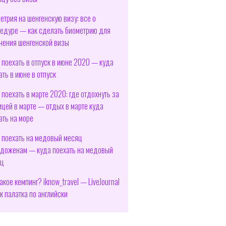
етрия на шенгенскую визу: все о
едуре — как сделать биометрию для
чения шенгенской визы
 поехать в отпуск в июне 2020 — куда
ать в июне в отпуск
 поехать в марте 2020: где отдохнуть за
ицей в марте — отдых в марте куда
ать на море
 поехать на медовый месяц
доженам — куда поехать на медовый
яц
такое кемпинг? iknow_travel — LiveJournal
к палатка по английски