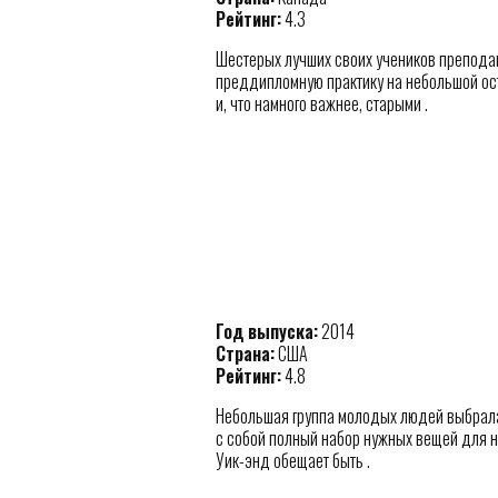
Рейтинг:
4.3
Шестерых лучших своих учеников препод
преддипломную практику на небольшой ост
и, что намного важнее, старыми .
Год выпуска:
2014
Страна:
США
Рейтинг:
4.8
Небольшая группа молодых людей выбрала
с собой полный набор нужных вещей для н
Уик-энд обещает быть .