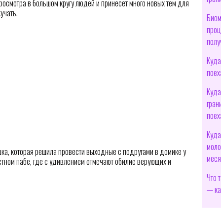
осмотра в большом кругу людей и принесет много новых тем для
учать.
Биом
проц
полу
Куда
поех
Куда
гран
поех
Куда
моло
а, которая решила провести выходные с подругами в домике у
мес
стном пабе, где с удивлением отмечают обилие верующих и
Что 
— ка