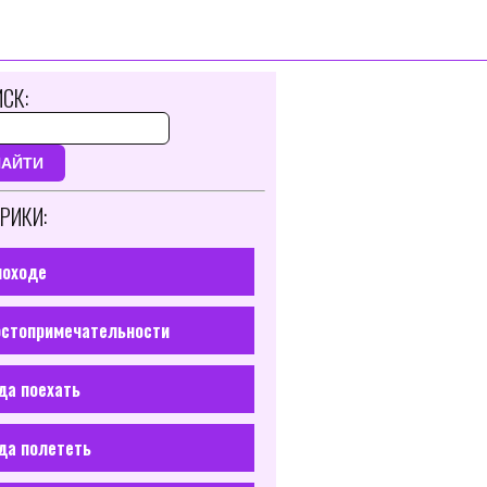
СК:
НАЙТИ
РИКИ:
походе
стопримечательности
да поехать
да полететь