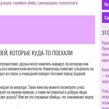
юдоедов, серийных убийц, сумасшедших, психопатов и
Пу
Сд
ЭТО
Куда
Путе
ЕЙ, КОТОРЫЕ КУДА-ТО ПОЕХАЛИ
поех
евро
утешествие, друзья могут наметить маршрут, по которому они
ься в неизвестной местности. Навигаторы помогают следовать по
Коне
йдет из строя, а очередной поворот поставит перед трудной
— ку
апре
жидает их впереди. Такое кино вы можете посмотреть у нас
Отды
дает на первом привале, а такие ли открытые и добрые люди
недо
ают дорогу? Или же это страшные убийцы, что заманивают жертв
отды
гран