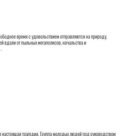
вободное время с удовольствием отправляются на природу,
й вдали от пыльных мегаполисов, начальства и
.
ся настоящая трагедия. Группа молодых людей под руководством