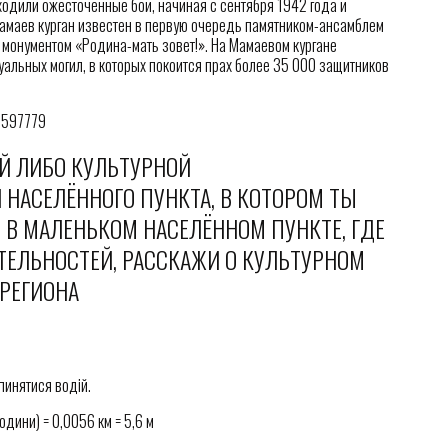
ходили ожесточённые бои, начиная с сентября 1942 года и
амаев курган известен в первую очередь памятником-ансамблем
 монументом «Родина-мать зовет!». На Мамаевом кургане
уальных могил, в которых покоится прах более 35 000 защитников
98597779
ОЙ ЛИБО КУЛЬТУРНОЙ
НАСЕЛЁННОГО ПУНКТА, В КОТОРОМ ТЫ
 В МАЛЕНЬКОМ НАСЕЛЁННОМ ПУНКТЕ, ГДЕ
ТЕЛЬНОСТЕЙ, РАССКАЖИ О КУЛЬТУРНОМ
 РЕГИОНА
пинятися водій.
одини) = 0,0056 км = 5,6 м