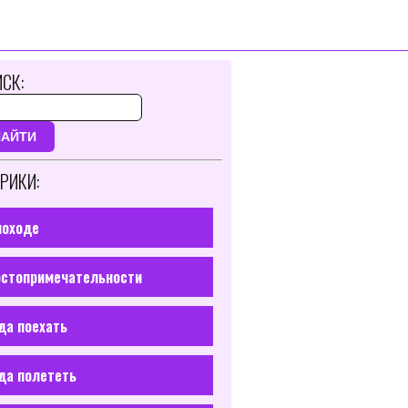
СК:
НАЙТИ
РИКИ:
походе
стопримечательности
да поехать
да полететь