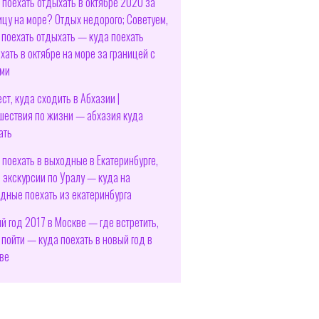
 поехать отдыхать в октябре 2020 за
ицу на море? Отдых недорого; Советуем,
 поехать отдыхать — куда поехать
хать в октябре на море за границей с
ми
ест, куда сходить в Абхазии |
шествия по жизни — абхазия куда
ать
 поехать в выходные в Екатеринбурге,
, экскурсии по Уралу — куда на
дные поехать из екатеринбурга
й год 2017 в Москве — где встретить,
 пойти — куда поехать в новый год в
ве