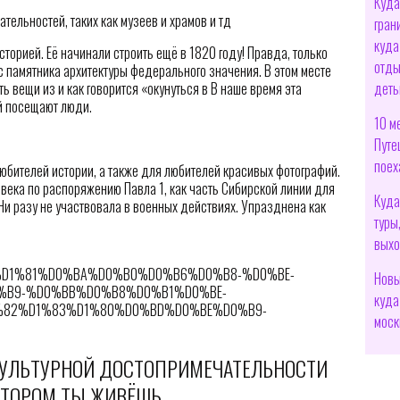
Куда
тельностей, таких как музеев и храмов и тд
гран
куда
торией. Её начинали строить ещё в 1820 году! Правда, только
отды
ус памятника архитектуры федерального значения. В этом месте
деть
ь вещи из и как говорится «окунуться в В наше время эта
й посещают люди.
10 м
Путе
поех
юбителей истории, а также для любителей красивых фотографий.
 века по распоряжению Павла 1, как часть Сибирской линии для
Куда
Ни разу не участвовала в военных действиях. Упразднена как
туры
выхо
1%D1%81%D0%BA%D0%B0%D0%B6%D0%B8-%D0%BE-
Новы
B9-%D0%BB%D0%B8%D0%B1%D0%BE-
куда
82%D1%83%D1%80%D0%BD%D0%BE%D0%B9-
моск
КУЛЬТУРНОЙ ДОСТОПРИМЕЧАТЕЛЬНОСТИ
КОТОРОМ ТЫ ЖИВЁШЬ