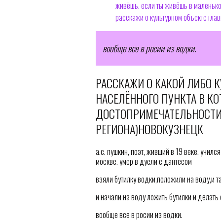
живёшь. если ты живёшь в маленько
расскажи о культурном объекте глав
вообще все в росии из водки.
РАССКАЖИ О КАКОЙ ЛИБО 
НАСЕЛЁННОГО ПУНКТА В К
ДОСТОПРИМЕЧАТЕЛЬНОСТИ 
РЕГИОНА)НОВОКУЗНЕЦК
а.с. пушкин, поэт, живший в 19 веке. учи
москве. умер в дуели с дантесом
взяли бутилку водки,положили на воду,и т
и начали на воду ложить бутилки и делать с
вообще все в росии из водки.