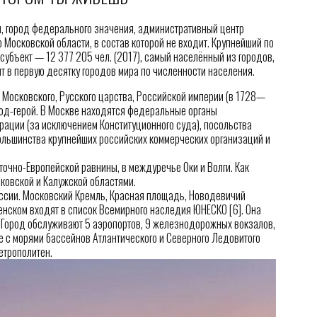
 город федерального значения, административный центр
 Московской области, в состав которой не входит. Крупнейший по
субъект — 12 377 205 чел. (2017), самый населённый из городов,
т в первую десятку городов мира по численности населения.
 Московского, Русского царства, Российской империи (в 1728—
ород-герой. В Москве находятся федеральные органы
ации (за исключением Конституционного суда), посольства
ольшинства крупнейших российских коммерческих организаций и
точно-Европейской равнины, в междуречье Оки и Волги. Как
ковской и Калужской областями.
ссии. Московский Кремль, Красная площадь, Новодевичий
нском входят в список Всемирного наследия ЮНЕСКО [6]. Она
 Город обслуживают 5 аэропортов, 9 железнодорожных вокзалов,
е с морями бассейнов Атлантического и Северного Ледовитого
етрополитен.