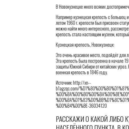
В Новокузнецке много всяких достопримеча
Например кузнецкая крепость с большоц ис
летом 1960 г. крепости был присвоен стат
можно найти много интересного, рассмотрет
крепость стала настоящим музеем, которы
Кузнецкая крепость, Новокузнецк:
Это очень красивое место, подойдёт для л
Эта крепость была построенна в начале 19
защиты Южной Сибири от китайских угроз. 
военная крепость в 1846 году.
Источник: http://xn--
b1agzqc.com/%D1%80%D0%B0%D1%8
%D0%BA%D0%B0%D0%BA%D0%BE%D0%
%D0%BA%D1%83%D0%BB%D1%8C%D1%
%D0%B4%D0%BE-36034120
РАССКАЖИ О КАКОЙ ЛИБО 
НАСЕЛЁННОГО ПУНКТА, В 