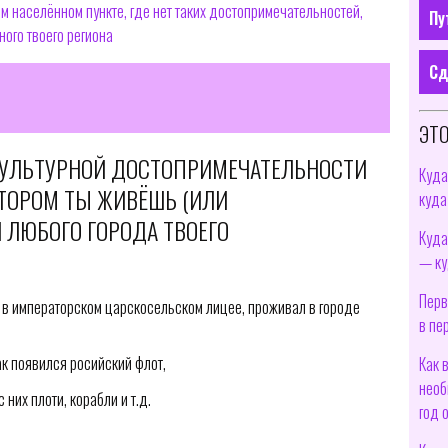
м населённом пункте, где нет таких достопримечательностей,
Пу
ного твоего региона
Сд
ЭТО
КУЛЬТУРНОЙ ДОСТОПРИМЕЧАТЕЛЬНОСТИ
Куда
ОТОРОМ ТЫ ЖИВЁШЬ (ИЛИ
куда
ЛЮБОГО ГОРОДА ТВОЕГО
Куда
— ку
Перв
лся в императорском царскосельском лицее, проживал в городе
в пе
ак появился росийский флот,
Как 
необ
 них плоти, корабли и т.д.
год 