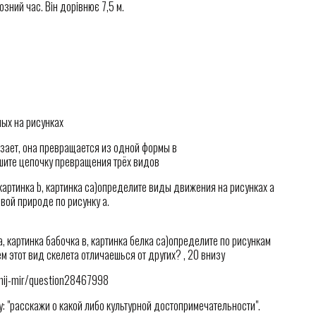
зний час. Він дорівнює 7,5 м.
ных на рисунках
чезает, она превращается из одной формы в
шите цепочку превращения трёх видов
,картинка b, картинка сa)определите виды движения на рисунках а
вой природе по рисунку а.
 картинка бабочка в, картинка белка са)определите по рисункам
м этот вид скелета отличаешься от других? , 20 внизу
chij-mir/question28467998
у: "расскажи о какой либо культурной достопримечательности".