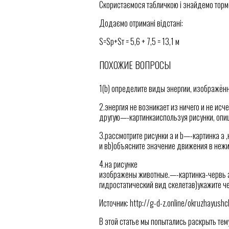
Скористаємося табличкою і знайдемо тормо
Додаємо отримані відстані:
S=Sр+Sт = 5,6 + 7,5 = 13,1 м
ПОХОЖИЕ ВОПРОСЫ
1(b) определите виды энергии, изображён
2.энергия не возникает из ничего и не ис
другую—-картинкаиспользуя рисунки, опи
3.рассмотрите рисунки а и b—-картинка а 
и вb)объясните значение движения в нежи
4.на рисунке
изображены животные.—-картинка-червь а,
гидростатический вид скелетав)укажите че
Источник: http://g-d-z.online/okruzhayush
В этой статье мы попытались раскрыть тем