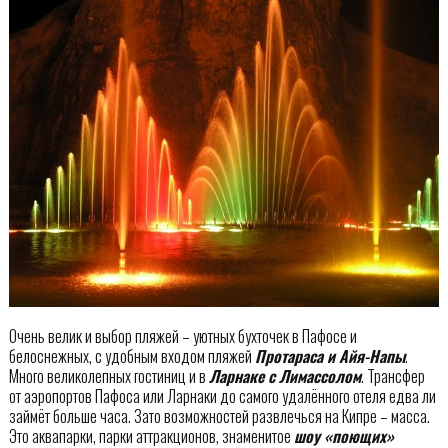
Очень велик и выбор пляжей – уютных бухточек в Пафосе и
белоснежных, с удобным входом пляжей
Протараса и Айя-Напы
.
Много великолепных гостиниц и в
Ларнаке с Лимассолом
. Трансфер
от аэропортов Пафоса или Ларнаки до самого удалённого отеля едва ли
займёт больше часа. Зато возможностей развлечься на Кипре – масса.
Это аквапарки, парки аттракционов, знаменитое
шоу «поющих»