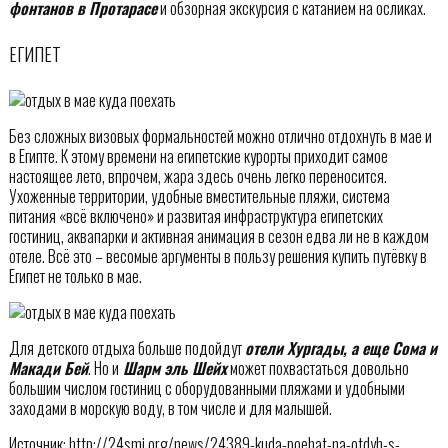
фонтанов в Протарасе
и обзорная экскурсия с катанием на осликах.
ЕГИПЕТ
Без сложных визовых формальностей можно отлично отдохнуть в мае и
в Египте. К этому времени на египетские курорты приходит самое
настоящее лето, впрочем, жара здесь очень легко переносится.
Ухоженные территории, удобные вместительные пляжи, система
питания «всё включено» и развитая инфраструктура египетских
гостиниц, аквапарки и активная анимация в сезон едва ли не в каждом
отеле. Всё это – весомые аргументы в пользу решения купить путёвку в
Египет не только в мае.
Для детского отдыха больше подойдут
отели Хургады, а еще Сома и
Макади Бей
. Но и
Шарм эль Шейх
может похвастаться довольно
большим числом гостиниц с оборудованными пляжами и удобными
заходами в морскую воду, в том числе и для малышей.
Источник: http://24smi.org/news/24389-kuda-poehat-na-otdyh-s-