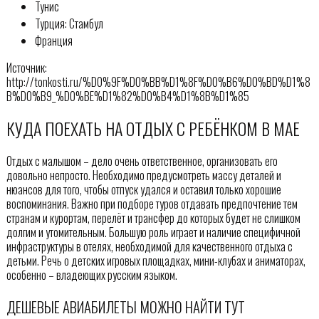
Тунис
Турция: Стамбул
Франция
Источник:
http://tonkosti.ru/%D0%9F%D0%BB%D1%8F%D0%B6%D0%BD%D1%8
B%D0%B9_%D0%BE%D1%82%D0%B4%D1%8B%D1%85
КУДА ПОЕХАТЬ НА ОТДЫХ С РЕБЁНКОМ В МАЕ
Отдых с малышом – дело очень ответственное, организовать его
довольно непросто. Необходимо предусмотреть массу деталей и
нюансов для того, чтобы отпуск удался и оставил только хорошие
воспоминания. Важно при подборе туров отдавать предпочтение тем
странам и курортам, перелёт и трансфер до которых будет не слишком
долгим и утомительным. Большую роль играет и наличие специфичной
инфраструктуры в отелях, необходимой для качественного отдыха с
детьми. Речь о детских игровых площадках, мини-клубах и аниматорах,
особенно – владеющих русским языком.
ДЕШЕВЫЕ АВИАБИЛЕТЫ МОЖНО НАЙТИ ТУТ