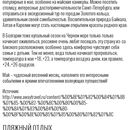
популярные в мае, особенно на майские каникулы. Можно посетить
столицу, интересные достопримечательности Санкт-Петербурга, или
отправиться в экскурсионный тур по городам Золотого кольца,
удивительным своей самобытностью. Восхитительная природа Байкала,
Алтая и Карелии могут стать настоящим открытием красоты родного края.
В Болгарии тоже купальный сезон на Черном море только-только
начинает оживляться, россияне очень любят посещать эту страну из-за
близкого расположения, особенно здесь комфортно чувствуют себя
семьи с детьми. Тем не менее, вода только начинает прогреваться,
температура в мае +18..+23, а температура воздуха днем, как правило,
+24..+26 градусов.
Май – чудесный весенний месяц, наполните его интересными
событиями и яркими впечатлениями волнующих путешествий!
Источник:
http://www.awaytravel.ru/content/%D0%BE%D1%82%D0%B4%D1%8B
%D1%85-%D0%B2-%D0%BC%D0%B0%D0%B5-
%D0%BA%D1%83%D0%B4%D0%B0-
%D0%BF%D0%BE%D0%B5%D1%85%D0%B0%D1%82%D1%8C
ПЛЯЖНЫЙ ОТДЫХ