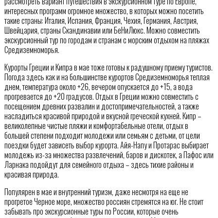
рассмотреть вариант путешествия в экскурсионном туре по Европе,
интересных программ огромное множество, в которых можно посетить
такие страны: Италия, Испания, Франция, Чехия, Германия, Австрия,
Швейцария, страны Скандинавии или БеНиЛюкс. Можно совместить
экскурсионный тур по городам и странам с морским отдыхом на пляжах
Средиземноморья.
Курорты Греции и Кипра в мае тоже готовы к радушному приему туристов.
Погода здесь как и на большинстве курортов Средиземноморья теплая
днем, температура около +26, вечером опускается до +15, а вода
прогревается до +20 градусов. Отдых в Греции можно совместить с
посещением древних развалин и достопримечательностей, а также
насладиться красивой природой и вкусной греческой кухней. Кипр –
великолепные чистые пляжи и комфортабельные отели, отдых в
большей степени подходит молодежи или семьям с детьми, от цели
поездки будет зависеть выбор курорта. Айя-Напу и Протарас выбирает
молодежь из-за множества развлечений, баров и дискотек, а Пафос или
Ларнака подойдут для семейного отдыха – здесь тихие районы и
красивая природа.
Популярен в мае и внутренний туризм, даже несмотря на еще не
прогретое Черное море, множество россиян стремятся на юг. Не стоит
забывать про экскурсионные туры по России, которые очень