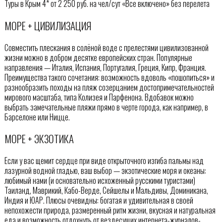
Туры в Крым 4* от 2 250 руб. на чел/сут «Все включено» без перелета
МОРЕ + ЦИВИЛИЗАЦИЯ
Совместить плескания в солёной воде с прелестями цивилизованной
жизни можно в добром десятке европейских стран. Популярные
направления — Италия, Испания, Португалия, Греция, Кипр, Франция.
Преимущества такого сочетания: возможность вдоволь «пошопиться» и
разнообразить походы на пляж созерцанием достопримечательностей
мирового масштаба, типа Колизея и Парфенона. Вдобавок можно
выбрать замечательные пляжи прямо в черте города, как например, в
Барселоне или Ницце.
МОРЕ + ЭКЗОТИКА
Если у вас щемит сердце при виде открыточного изгиба пальмы над
лазурной водной гладью, ваш выбор — экзотические моря и океаны:
любимый нами (и основательно исхоженный русскими туристами)
Таиланд, Маврикий, Кабо-Верде, Сейшелы и Мальдивы, Доминикана,
Индия и ЮАР. Плюсы очевидны: богатая и удивительная в своей
непохожести природа, размеренный ритм жизни, вкусная и натуральная
еда и возможность отдохнуть от вездесущих интернета-журналов-