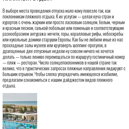
В выборе места проведения отпуска мало кому повезло так, как
поклонникам пляжного отдыха. К их услугам — целая куча стран и
курортов с очень жарким или просто ласковым солнцем, белым, черным
и красным песком, галькой побольше или поменьше и соответствующим
разнообразием антуража: мечети, горы, коралловые рифы, небоскребы
или кукольные домики старушки Европы. Как бы не любили иные из нас
прохладные залы музеев или круговерть шоппинг-прогулок, в
драгоценные две отпускные недели ну совсем ничего не хочется
делать — только лениво перемещаться по маршруту гостиничный номер
— пляж — ресторан. Число солнцепоклонников в нашей стране так
велико, что в туристических запросах пляжные направления лидируют с
большим отрывом. Чтобы слегка упорядочить имеющееся изобилие,
предлагаем ознакомиться с нашим дайджестом видов пляжного
отдыха.