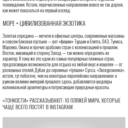
телевидения. Кстати, перечисленные направления вовсе не так дороги,
как может показаться на первый взгляд.
МОРЕ + ЦИВИЛИЗОВАННАЯ ЭКЗОТИКА
Золотая середина — мечети и офисные центры, современные магазины
и совсем близкая пустыня — вот «фишки» Турции и Египта, ОАЭ, Туниса,
Марокко, Омана и прочих арабских стран с колонизацией в прошлом.
Восток, кивающий в сторону Запад — так можно определить их
характер. К тому же это одни из самых популярных пляжных стран,
предлагающих возможности для отдыха на любой вкус и кошелек — от
роскошных отелей Дубая до скромных «трёшек» Сусса. «Экскурсионка»,
кстати, тут побогаче, чем на некоторых европейских направлениях: к
руинам великих империй прошлого здесь добавляются шедевры
колониальной архитектуры и потрясающие природные красоты.
«ТОНКОСТИ» РАССКАЗЫВАЮТ: 10 ПЛЯЖЕЙ МИРА, КОТОРЫЕ
ЧАЩЕ ВСЕГО ПОСТЯТ В INSTAGRAM