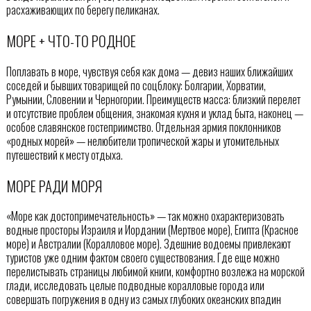
расхаживающих по берегу пеликанах.
МОРЕ + ЧТО-ТО РОДНОЕ
Поплавать в море, чувствуя себя как дома — девиз наших ближайших
соседей и бывших товарищей по соцблоку: Болгарии, Хорватии,
Румынии, Словении и Черногории. Преимуществ масса: близкий перелет
и отсутствие проблем общения, знакомая кухня и уклад быта, наконец —
особое славянское гостеприимство. Отдельная армия поклонников
«родных морей» — нелюбители тропической жары и утомительных
путешествий к месту отдыха.
МОРЕ РАДИ МОРЯ
«Море как достопримечательность» — так можно охарактеризовать
водные просторы Израиля и Иордании (Мертвое море), Египта (Красное
море) и Австралии (Коралловое море). Здешние водоемы привлекают
туристов уже одним фактом своего существования. Где еще можно
перелистывать страницы любимой книги, комфортно возлежа на морской
глади, исследовать целые подводные коралловые города или
совершать погружения в одну из самых глубоких океанских впадин