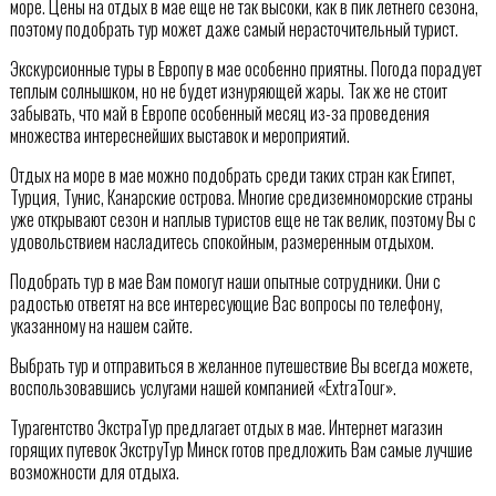
море. Цены на отдых в мае еще не так высоки, как в пик летнего сезона,
поэтому подобрать тур может даже самый нерасточительный турист.
Экскурсионные туры в Европу в мае особенно приятны. Погода порадует
теплым солнышком, но не будет изнуряющей жары. Так же не стоит
забывать, что май в Европе особенный месяц из-за проведения
множества интереснейших выставок и мероприятий.
Отдых на море в мае можно подобрать среди таких стран как Египет,
Турция, Тунис, Канарские острова. Многие средиземноморские страны
уже открывают сезон и наплыв туристов еще не так велик, поэтому Вы с
удовольствием насладитесь спокойным, размеренным отдыхом.
Подобрать тур в мае Вам помогут наши опытные сотрудники. Они с
радостью ответят на все интересующие Вас вопросы по телефону,
указанному на нашем сайте.
Выбрать тур и отправиться в желанное путешествие Вы всегда можете,
воспользовавшись услугами нашей компанией «ExtraTour».
Турагентство ЭкстраТур предлагает отдых в мае. Интернет магазин
горящих путевок ЭкструТур Минск готов предложить Вам самые лучшие
возможности для отдыха.