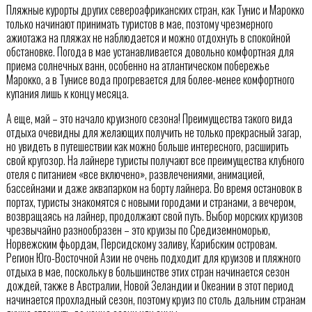
Пляжные курорты других североафриканских стран, как Тунис и Марокко
только начинают принимать туристов в мае, поэтому чрезмерного
ажиотажа на пляжах не наблюдается и можно отдохнуть в спокойной
обстановке. Погода в мае устанавливается довольно комфортная для
приема солнечных ванн, особенно на атлантическом побережье
Марокко, а в Тунисе вода прогревается для более-менее комфортного
купания лишь к концу месяца.
А еще, май – это начало круизного сезона! Преимущества такого вида
отдыха очевидны для желающих получить не только прекрасный загар,
но увидеть в путешествии как можно больше интересного, расширить
свой кругозор. На лайнере туристы получают все преимущества клубного
отеля с питанием «все включено», развлечениями, анимацией,
бассейнами и даже аквапарком на борту лайнера. Во время остановок в
портах, туристы знакомятся с новыми городами и странами, а вечером,
возвращаясь на лайнер, продолжают свой путь. Выбор морских круизов
чрезвычайно разнообразен – это круизы по Средиземноморью,
Норвежским фьордам, Персидскому заливу, Карибским островам.
Регион Юго-Восточной Азии не очень подходит для круизов и пляжного
отдыха в мае, поскольку в большинстве этих стран начинается сезон
дождей, также в Австралии, Новой Зеландии и Океании в этот период
начинается прохладный сезон, поэтому круиз по столь дальним странам