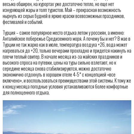
весьма обширен, на курортах уже достаточно тепло, но еще нет
изнуряющей жары и толп туристов. Май – прекрасная возможность
нырнуть из серых будней в яркие краски всевозможных праздников,
фестивалей и событий.
Турция – самое популярное место отдыха летом у россиян, а именно:
Анталийское побережье Средиземного моря. А почему бы и нет? В мае в
Турции не так жарко как в июле, температура воздуха +26, вода может
нагреваться до +20, только вечерами прохладно и придется накинуть на
плечи теплый свитер. В начале месяца из-за майских праздников и
высокого спроса на путевки, цены на туры сильно взлетают, но к
середине месяца снова стабилизируются, можно достаточно
экономично отдохнуть в хорошем отеле 4-5* с концепцией «все
включено», и воспользоваться преимуществами этой системы. К тому же
к концу месяца погодные условия устанавливаются более комфортные
для полноценного отдыха.