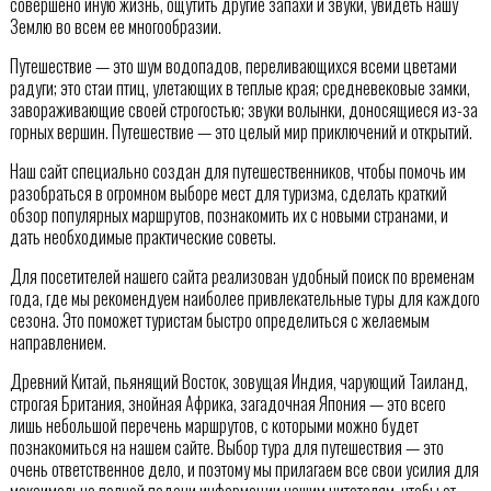
совершено иную жизнь, ощутить другие запахи и звуки, увидеть нашу
Землю во всем ее многообразии.
Путешествие — это шум водопадов, переливающихся всеми цветами
радуги; это стаи птиц, улетающих в теплые края; средневековые замки,
завораживающие своей строгостью; звуки волынки, доносящиеся из-за
горных вершин. Путешествие — это целый мир приключений и открытий.
Наш сайт специально создан для путешественников, чтобы помочь им
разобраться в огромном выборе мест для туризма, сделать краткий
обзор популярных маршрутов, познакомить их с новыми странами, и
дать необходимые практические советы.
Для посетителей нашего сайта реализован удобный поиск по временам
года, где мы рекомендуем наиболее привлекательные туры для каждого
сезона. Это поможет туристам быстро определиться с желаемым
направлением.
Древний Китай, пьянящий Восток, зовущая Индия, чарующий Таиланд,
строгая Британия, знойная Африка, загадочная Япония — это всего
лишь небольшой перечень маршрутов, с которыми можно будет
познакомиться на нашем сайте. Выбор тура для путешествия — это
очень ответственное дело, и поэтому мы прилагаем все свои усилия для
максимально полной подачи информации нашим читателям, чтобы от