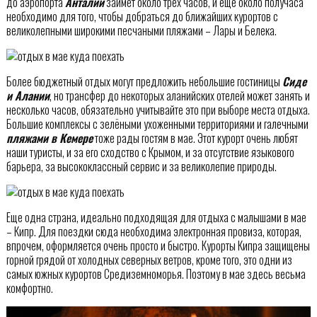
до аэропорта
Анталии
займёт около трёх часов, и еще около получаса
необходимо для того, чтобы добраться до ближайших курортов с
великолепными широкими песчаными пляжами – Лары и Белека.
Более бюджетный отдых могут предложить небольшие гостиницы
Сиде
и Алании
, но трансфер до некоторых аланийских отелей может занять и
несколько часов, обязательно учитывайте это при выборе места отдыха.
Большие комплексы с зелёными ухоженными территориями и галечными
пляжами в Кемере
тоже рады гостям в мае. Этот курорт очень любят
наши туристы, и за его сходство с Крымом, и за отсутствие языкового
барьера, за высококлассный сервис и за великолепие природы.
Еще одна страна, идеально подходящая для отдыха с малышами в мае
– Кипр. Для поездки сюда необходима электронная провиза, которая,
впрочем, оформляется очень просто и быстро. Курорты Кипра защищены
горной грядой от холодных северных ветров, кроме того, это одни из
самых южных курортов Средиземноморья. Поэтому в мае здесь весьма
комфортно.