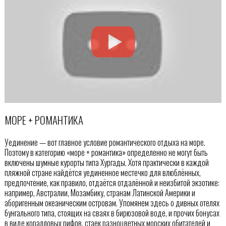
МОРЕ + РОМАНТИКА
Уединение — вот главное условие романтического отдыха на море.
Поэтому в категорию «море + романтика» определенно не могут быть
включены шумные курорты типа Хургады. Хотя практически в каждой
пляжной стране найдётся уединенное местечко для влюблённых,
предпочтение, как правило, отдаётся отдалённой и неизбитой экзотике:
например, Австралии, Мозамбику, странам Латинской Америки и
аборигенным океаническим островам. Упомянем здесь о дивных отелях
бунгального типа, стоящих на сваях в бирюзовой воде, и прочих бонусах
в виде коралловых рифов, стаек разноцветных морских обитателей и