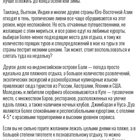
лучше отложить до конца осени или зимы.
Таиланд, Вьетнам, Индия и многие другие страны Юго-Восточной Азии
отходят в тень, тропические ливни все чаще обрушиваются на этот
регион, море неспокойное. Но есть отчаянные путешественники, не
желающие с этим мириться, и все равно едут на любимые курорты,
выбирая более-менее подходящие места для отдыха, к тому же
количество горящих туров и спецпредложений в мае на туры в эти
страны пестрит низкими ценами. Так может, стоит воспользоваться и
слетать туда на недельку?
Другое дело на индонезийском острове Бали — погода просто
идеальна для пляжного отдыха, а большое количество развлечений,
экзотических экскурсий и разнообразные кулинарные изыски
привлекают сюда туристов из России, Австралии, Японии и США.
Молодежь и любители серфинга обосновываются в Куте — тусовочном
месте, с множеством баров, ресторанов, расположенных на улочке
вдоль пляжа, а также наличием ночных клубов. Джимбаран и Нуса-Дуа
являются более спокойными и респектабельными курортами, с отелями
4-5* с красивыми территориями и высоким уровнем сервиса.
Если вы не сильно горите желанием лежать целыми днями на пляже, а в
большей степени тяготеете к познавательному отдыху, то можно