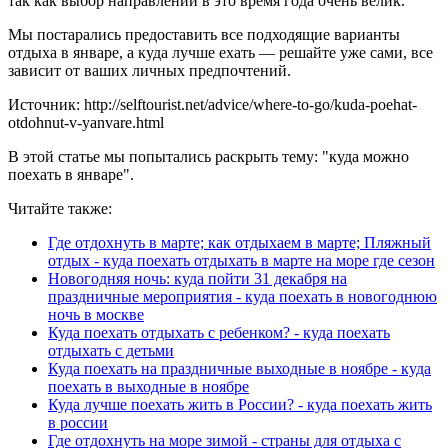
так как выбор направлений в это время года очень велик.
Мы постарались предоставить все подходящие варианты
отдыха в январе, а куда лучше ехать — решайте уже сами, все
зависит от ваших личных предпочтений.
Источник: http://selftourist.net/advice/where-to-go/kuda-poehat-
otdohnut-v-yanvare.html
В этой статье мы попытались раскрыть тему: "куда можно
поехать в январе".
Читайте также:
Где отдохнуть в марте; как отдыхаем в марте; Пляжный
отдых - куда поехать отдыхать в марте на море где сезон
Новогодняя ночь: куда пойти 31 декабря на
праздничные мероприятия - куда поехать в новогоднюю
ночь в москве
Куда поехать отдыхать с ребенком? - куда поехать
отдыхать с детьми
Куда поехать на праздничные выходные в ноябре - куда
поехать в выходные в ноябре
Куда лучше поехать жить в России? - куда поехать жить
в россии
Где отдохнуть на море зимой - страны для отдыха с