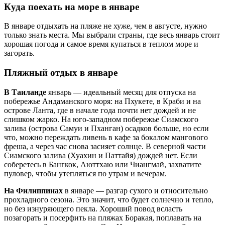
Куда поехать на море в январе
В январе отдыхать на пляже не хуже, чем в августе, нужно
только знать места. Мы выбрали страны, где весь январь стоит
хорошая погода и самое время купаться в теплом море и
загорать.
Пляжный отдых в январе
В Таиланде
январь — идеальный месяц для отпуска на
побережье Андаманского моря: на Пхукете, в Краби и на
острове Ланта, где в начале года почти нет дождей и не
слишком жарко. На юго-западном побережье Сиамского
залива (острова Самуи и Пханган) осадков больше, но если
что, можно переждать ливень в кафе за бокалом мангового
фреша, а через час снова засияет солнце. В северной части
Сиамского залива (Хуахин и Паттайя) дождей нет. Если
соберетесь в Бангкок, Аюттхаю или Чиангмай, захватите
пуловер, чтобы утепляться по утрам и вечерам.
На Филиппинах
в январе — разгар сухого и относительно
прохладного сезона. Это значит, что будет солнечно и тепло,
но без изнуряющего пекла. Хороший повод всласть
позагорать и посерфить на пляжах Боракая, поплавать на