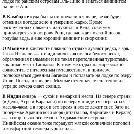
лодке по райским островам Эль-Нидо и заняться дайвингом
на рифе Апо.
В Камбодже
куда бы вы ни поехали в январе, везде будет
отменная погода: ясно и умеренно жарко. Кроме
раскрученных пляжей Сиануквиля и Кепа, советуем
присмотреться к острову Ронг, где вас ждет мягкий песок,
голубая вода, а еще хороший дайвинг и снорклинг.
О Мьянме
в контексте пляжного отдыха думают редко, а зря.
Пляж Нгапали — это идиллическая полоса белого песка,
обрамленная пальмами и не такая переполненная туристами,
как иные места Таиланда. К тому же отдых на море можно
совместить с интересным путешествием, к примеру,
полюбоваться древним Баганом и поплавать на лодке по озеру
Инле. Погода в январе в Мьянме отменная, очень тепло и с
утра до вечера сияет солнце.
В Индии
январь — сухой и нежаркий месяц. На севере страны
(в Дели, Агре и Варанаси) по вечерам придется согреваться
масала-чаем, а в горах в это время и вовсе лежит снег. Зато на
побережье Аравийского моря (штаты Гоа, Карнатака и Керала)
— разгар пляжного сезона. Андаманские острова в
Индийском океане тоже порадуют мягкой солнечной погодой
и комфортной температурой воды.