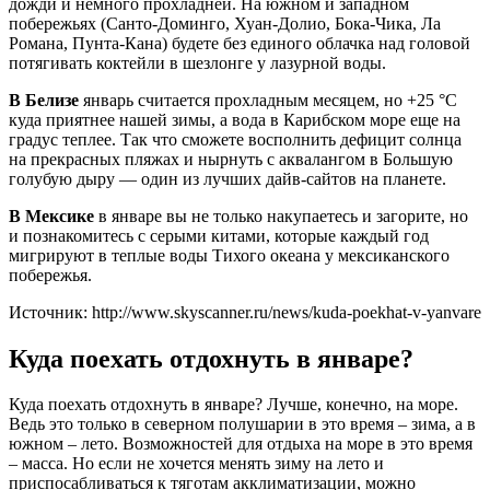
дожди и немного прохладней. На южном и западном
побережьях (Санто-Доминго, Хуан-Долио, Бока-Чика, Ла
Романа, Пунта-Кана) будете без единого облачка над головой
потягивать коктейли в шезлонге у лазурной воды.
В Белизе
январь считается прохладным месяцем, но +25 °С
куда приятнее нашей зимы, а вода в Карибском море еще на
градус теплее. Так что сможете восполнить дефицит солнца
на прекрасных пляжах и нырнуть с аквалангом в Большую
голубую дыру — один из лучших дайв-сайтов на планете.
В Мексике
в январе вы не только накупаетесь и загорите, но
и познакомитесь с серыми китами, которые каждый год
мигрируют в теплые воды Тихого океана у мексиканского
побережья.
Источник: http://www.skyscanner.ru/news/kuda-poekhat-v-yanvare
Куда поехать отдохнуть в январе?
Куда поехать отдохнуть в январе? Лучше, конечно, на море.
Ведь это только в северном полушарии в это время – зима, а в
южном – лето. Возможностей для отдыха на море в это время
– масса. Но если не хочется менять зиму на лето и
приспосабливаться к тяготам акклиматизации, можно