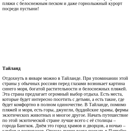
пляжи с белоснежным песком и даже горнолыжный курорт
посреди пустыни!
Тайланд
Отдохнуть в январе можно в Тайланде. При упоминании этой
страны у обычных россиян перед глазами возникает картина
синего моря, богатой растительности и белоснежных пляжей.
Эта страна предлагает огромный выбор отдыха. Есть места,
которые будет интересно посетить с детьми, а есть такие, где
будет комфортно в полном одиночестве. В Тайланде, помимо
пляжей и моря, есть горы, джунгли, буддийские храмы, фермы
экзотических животных и многое другое. Начать путешествие
по этой экзотической стране лучше всего с её столицы –
города Бангкок. Днём это город храмов и дворцов, а ночью –
клубов и ресторанов. Отсюда лучше всего поехать в Паттайю.