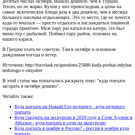
десятых числах октября. Вышло дешевле, чем в Турции.
Тепло, но не жарко. Кухня у них превосходная, а цены на
самые экзотические блюда раза в два дешевле, чем в месяцы
большого наплыва отдыхающих. Это то место, где не хочется
куда-то мчаться — просто отдыхать и наслаждаться тишиной
гораздо приятнее. Муж пару раз катался на катере, это был
мини-тур с рыбалкой. Поймал пару рыбок, похожих на
нашего карася.
В Грецию ехать не советую. Там в октябре в основном
дождливая погода и ветер.
Источник: http://travelask.ru/questions/25886-kuda-poehat-otdyhat-
nedorogo-v-oktyabre
В этой статье мы попытались раскрыть тему: "куда поехать
загорать в октябре дешево".
Читайте также:
Куда поехать на Новый Год недорого - куда недорого
поехать
Куда съездить на экскурсии в 2019 году в Сочи Адлере и
Абхазии - куда поехать в сочи на экскурсию
Куда поехать в ноябре в России? - россия в ноябре куда
поехать