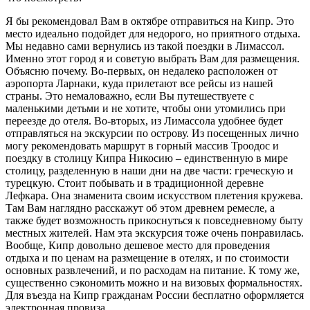
Я бы рекомендовал Вам в октябре отправиться на Кипр. Это
место идеально подойдет для недорого, но приятного отдыха.
Мы недавно сами вернулись из такой поездки в Лимассол.
Именно этот город я и советую выбрать Вам для размещения.
Объясню почему. Во-первых, он недалеко расположен от
аэропорта Ларнаки, куда прилетают все рейсы из нашей
страны. Это немаловажно, если Вы путешествуете с
маленькими детьми и не хотите, чтобы они утомились при
переезде до отеля. Во-вторых, из Лимассола удобнее будет
отправляться на экскурсии по острову. Из посещенных лично
могу рекомендовать маршрут в горный массив Троодос и
поездку в столицу Кипра Никосию – единственную в мире
столицу, разделенную в наши дни на две части: греческую и
турецкую. Стоит побывать и в традиционной деревне
Лефкара. Она знаменита своим искусством плетения кружева.
Там Вам наглядно расскажут об этом древнем ремесле, а
также будет возможность прикоснуться к повседневному быту
местных жителей. Нам эта экскурсия тоже очень понравилась.
Вообще, Кипр довольно дешевое место для проведения
отдыха и по ценам на размещение в отелях, и по стоимости
основных развлечений, и по расходам на питание. К тому же,
существенно сэкономить можно и на визовых формальностях.
Для въезда на Кипр гражданам России бесплатно оформляется
электронная провиза.