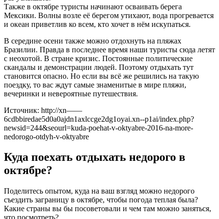
Также в октябре туристы начинают осваивать берега
Мексики. Волны возле её берегом утихают, вода прогревается
и океан приветлив ко всем, кто хочет в нём искупаться.
В середине осени также можно отдохнуть на пляжах
Бразилии. Правда в последнее время наши туристы сюда летят
с неохотой. В стране кризис. Постоянные политические
скандалы и демонстрации людей. Поэтому отдыхать тут
становится опасно. Но если вы всё же решились на такую
поездку, то вас ждут самые знаменитые в мире пляжи,
вечеринки и невероятные путешествия.
Источник: http://xn——
6cdbbiredae5d0a0ajdn1axlccge2dg1oyai.xn--p1ai/index.php?
newsid=244&seourl=kuda-poehat-v-oktyabre-2016-na-more-
nedorogo-otdyh-v-oktyabre
Куда поехать отдыхать недорого в
октябре?
Поделитесь опытом, куда на ваш взгляд можно недорого
съездить заграницу в октябре, чтобы погода теплая была?
Какие страны вы бы посоветовали и чем там можно заняться,
что посмотреть?