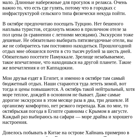
мало. Длинные набережные для прогулок и релакса. Очень
важно то, что есть где гулять, потому что в городках с
инфраструктурой сельского типа физически некуда пойти.
В октябре предпочитаю посещать Турцию. Нет бешеного
наплыва туристов, отдохнуть можно в приличном отеле за
пол цены (в сравнении с летними месяцами). Экскурсии тоже
дешевые. Не обязательно выбирать пятизвездочные отели, вы
же не собираетесь там постоянно находиться. Прошлогодний
отдых мне обошелся почти в сто тысяч рублей за шесть дней.
Обязательно посетите Памуккале. Зрелище незабываемое,
такое впечатление, что находишься на другой планете. Такие
же впечатления и от Каппадокии.
Мои друзья ездят в Египет, и именно в октябре там самый
бюджетный отдых. Наши стараются туда лететь зимой, вот
тогда и цены повышаются. А октябрь такой нейтральный, хотя
море теплое, дождей в основном не бывает. Даже самые
дорогие экскурсии в этом месяце раза в два, три дешевле. И
организму комфортно, нет резкого перепада. Как по мне, то
октябрьская погода в Египте сравнима с Крымом в августе.
Каждый раз выбираюсь на сафари — море драйва и хорошего
настроения.
Довелось побывать в Китае на острове Хайнань примерно в