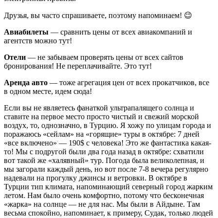
Друзья, вы часто спрашиваете, поэтому напоминаем! 😉
Авиабилеты
— сравнить цены от всех авиакомпаний и
агентств можно тут!
Отели
— не забываем проверять цены от всех сайтов
бронирования! Не переплачивайте. Это тут!
Аренда авто
— тоже агрегация цен от всех прокатчиков, все
в одном месте, идем сюда!
Если вы не являетесь фанаткой ультрапалящего солнца и
ставите на первое место просто чистый и свежий морской
воздух, то, однозначно, в Турцию. Я хожу по улицам города и
поражаюсь «сейлам» на «горящие» туры в октябре: 7 дней
«все включено» — 190$ с человека! Это же фантастика какая-
то! Мы с подругой были два года назад в октябре: схватили
вот такой же «халявный» тур. Погода была великолепная, и
мы загорали каждый день, но вот после 7-8 вечера регулярно
надевали на прогулку джинсы и ветровки. В октябре в
Турции тип климата, напоминающий северный город жарким
летом. Нам было очень комфортно, потому что бесконечная
«жарка» на солнце — не для нас. Мы были в Айдыне. Там
весьма спокойно, напоминает, к примеру, Судак, только людей