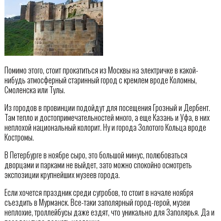
Помимо этого, стоит прокатиться из Москвы на электричке в какой-
нибудь атмосферный старинный город с кремлем вроде Коломны,
Смоленска или Тулы.
Из городов в провинции подойдут для посещения Грозный и Дербент.
Там тепло и достопримечательностей много, а еще Казань и Уфа, в них
неплохой национальный колорит. Ну и города Золотого Кольца вроде
Костромы.
В Петербурге в ноябре сыро, это большой минус, полюбоваться
дворцами и парками не выйдет, зато можно спокойно осмотреть
экспозиции крупнейших музеев города.
Если хочется праздник среди сугробов, то стоит в начале ноября
съездить в Мурманск. Все-таки заполярный город-герой, музеи
неплохие, троллейбусы даже ездят, что уникально для Заполярья. Да и