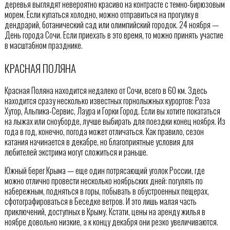
деревья выглядят невероятно красиво на контрасте с темно-бирюзовым
морем. Если купаться холодно, можно отправиться на прогулку в
дендрарий, ботанический сад или олимпийский городок. 24 ноября —
День города Сочи. Если приехать в это время, то можно принять участие
в масштабном празднике.
КРАСНАЯ ПОЛЯНА
Красная Поляна находится недалеко от Сочи, всего в 60 км. Здесь
находится сразу несколько известных горнолыжных курортов: Роза
Хутор, Альпика-Сервис, Лаура и Горки Город. Если вы хотите покататься
на лыжах или сноуборде, лучше выбирать для поездки конец ноября. Из
года в год, конечно, погода может отличаться. Как правило, сезон
катания начинается в декабре, но благоприятные условия для
любителей экстрима могут сложиться и раньше.
Южный берег Крыма — еще один потрясающий уголок России, где
можно отлично провести несколько ноябрьских дней: погулять по
набережным, подняться в горы, побывать в обустроенных пещерах,
сфотографироваться в Беседке ветров. И это лишь малая часть
приключений, доступных в Крыму. Кстати, цены на аренду жилья в
ноябре довольно низкие, а к концу декабря они резко увеличиваются.