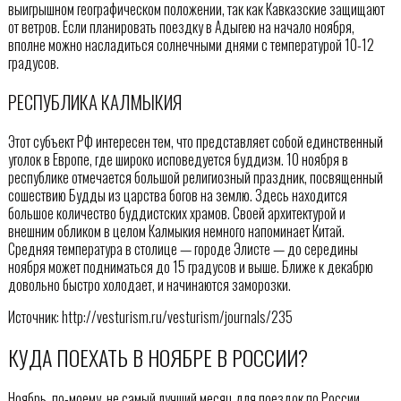
выигрышном географическом положении, так как Кавказские защищают
от ветров. Если планировать поездку в Адыгею на начало ноября,
вполне можно насладиться солнечными днями с температурой 10-12
градусов.
РЕСПУБЛИКА КАЛМЫКИЯ
Этот субъект РФ интересен тем, что представляет собой единственный
уголок в Европе, где широко исповедуется буддизм. 10 ноября в
республике отмечается большой религиозный праздник, посвященный
сошествию Будды из царства богов на землю. Здесь находится
большое количество буддистских храмов. Своей архитектурой и
внешним обликом в целом Калмыкия немного напоминает Китай.
Средняя температура в столице — городе Элисте — до середины
ноября может подниматься до 15 градусов и выше. Ближе к декабрю
довольно быстро холодает, и начинаются заморозки.
Источник: http://vesturism.ru/vesturism/journals/235
КУДА ПОЕХАТЬ В НОЯБРЕ В РОССИИ?
Ноябрь, по-моему, не самый лучший месяц для поездок по России.