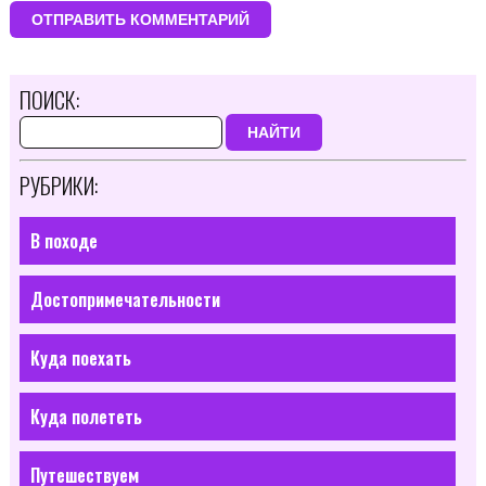
ПОИСК:
НАЙТИ
РУБРИКИ:
В походе
Достопримечательности
Куда поехать
Куда полететь
Путешествуем