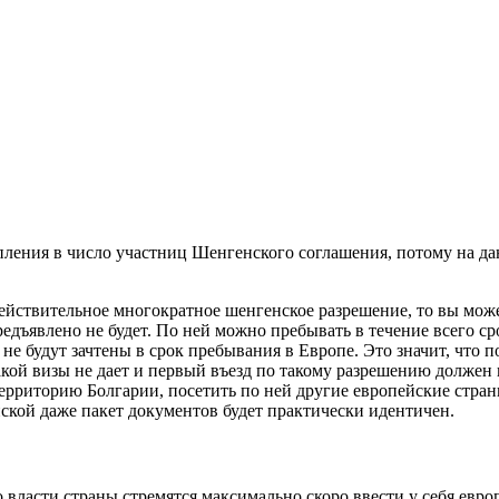
упления в число участниц Шенгенского соглашения, потому на д
действительное многократное шенгенское разрешение, то вы мож
ъявлено не будет. По ней можно пребывать в течение всего срок
е будут зачтены в срок пребывания в Европе. Это значит, что п
такой визы не дает и первый въезд по такому разрешению должен
 территорию Болгарии, посетить по ней другие европейские стра
нской даже пакет документов будет практически идентичен.
то власти страны стремятся максимально скоро ввести у себя евр