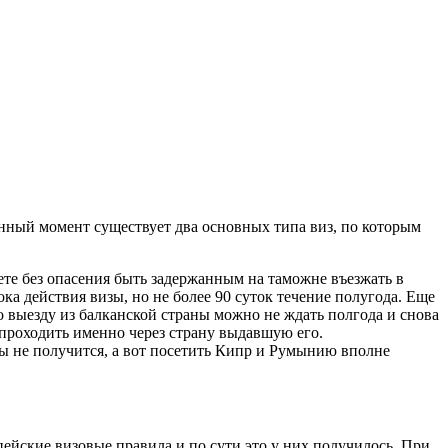
анный момент существует два основных типа виз, по которым
ете без опасения быть задержанным на таможне въезжать в
а действия визы, но не более 90 суток течение полугода. Еще
о выезду из балканской страны можно не ждать полгода и снова
 проходить именно через страну выдавшую его.
ны не получится, а вот посетить Кипр и Румынию вполне
опейские визовые правила и по сути это у них получилось. При