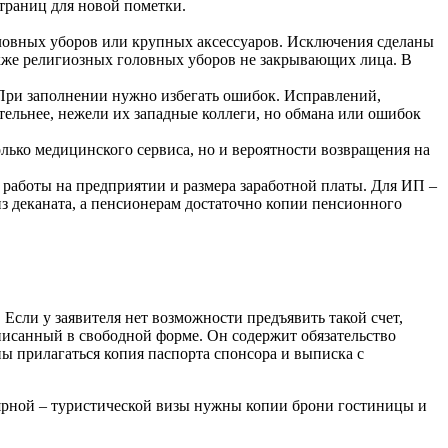
страниц для новой пометки.
оловных уборов или крупных аксессуаров. Исключения сделаны
акже религиозных головных уборов не закрывающих лица. В
. При заполнении нужно избегать ошибок. Исправлений,
тельнее, нежели их западные коллеги, но обмана или ошибок
олько медицинского сервиса, но и вероятности возвращения на
 работы на предприятии и размера заработной платы. Для ИП –
из деканата, а пенсионерам достаточно копии пенсионного
 Если у заявителя нет возможности предъявить такой счет,
писанный в свободной форме. Он содержит обязательство
ы прилагаться копия паспорта спонсора и выписка с
лярной – туристической визы нужны копии брони гостиницы и