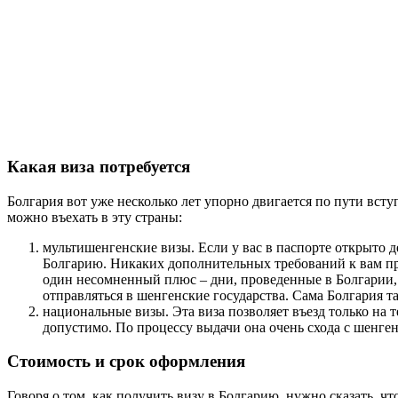
Какая виза потребуется
Болгария вот уже несколько лет упорно двигается по пути вст
можно въехать в эту страны:
мультишенгенские визы. Если у вас в паспорте открыто 
Болгарию. Никаких дополнительных требований к вам пред
один несомненный плюс – дни, проведенные в Болгарии, н
отправляться в шенгенские государства. Сама Болгария 
национальные визы. Эта виза позволяет въезд только на
допустимо. По процессу выдачи она очень схода с шенге
Стоимость и срок оформления
Говоря о том, как получить визу в Болгарию, нужно сказать, ч