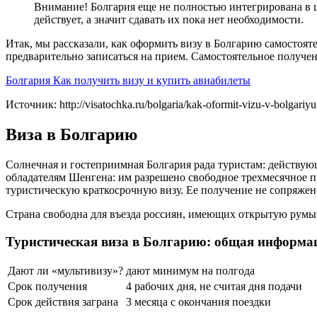
Внимание! Болгария еще не полностью интегрирована в ше
действует, а значит сдавать их пока нет необходимости.
Итак, мы рассказали, как оформить визу в Болгарию самостояте
предварительно записаться на прием. Самостоятельное получен
Болгария Как получить визу и купить авиабилеты
Источник: http://visatochka.ru/bolgaria/kak-oformit-vizu-v-bolgariy
Виза в Болгарию
Солнечная и гостеприимная Болгария рада туристам: действую
обладателям Шенгена: им разрешено свободное трехмесячное п
туристическую краткосрочную визу. Ее получение не сопряжен
Страна свободна для въезда россиян, имеющих открытую румын
Туристическая виза в Болгарию: общая информа
Дают ли «мультивизу»?
дают минимум на полгода
Срок получения
4 рабочих дня, не считая дня подачи
Срок действия заграна
3 месяца с окончания поездки