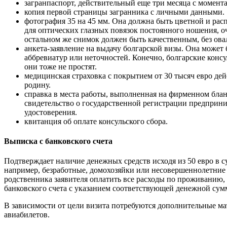
загранпаспорт, действительный еще три месяца с момента
копия первой страницы загранника с личными данными.
фотография 35 на 45 мм. Она должна быть цветной и рас
для оптических глазных повязок постоянного ношения, о
остальном же снимок должен быть качественным, без овал
анкета-заявление на выдачу болгарской визы. Она может
аббревиатур или неточностей. Конечно, болгарские конс
они тоже не простят.
медицинская страховка с покрытием от 30 тысяч евро дей
родину.
справка в места работы, выполненная на фирменном блан
свидетельство о государственной регистрации предприни
удостоверения.
квитанция об оплате консульского сбора.
Выписка с банковского счета
Подтверждает наличие денежных средств исходя из 50 евро в су
например, безработные, домохозяйки или несовершеннолетние 
родственника заявителя оплатить все расходы по проживанию, 
банковского счета с указанием соответствующей денежной сум
В зависимости от цели визита потребуются дополнительные ма
авиабилетов.