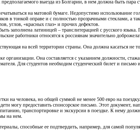
 предполагаемого выезда из Болгарии, в нем должна быть пара 
печатываться на матовой бумаге. Недопустимо использование г
чков в тонкой оправе и с полностью прозрачными стеклами, а т
ов, углов, «красных глаз» и прочих дефектов.
 быть заполнена латиницей – транслитерацией с русского языка
ульские работники относятся к россиянам значительно доброжела
ствующая на всей территории страны. Она должна касаться не т
ке организации. Она составляется с указанием должности, стажа
мателя. Для студентов необходим студенческий билет и письмо 
тки на человека, но общей суммой не менее 500 евро на поездку.
дети могу предоставить спонсорское письмо. Этот документ, на
питанию, транспортировке и экскурсии в поездке. К нему должн
мы на нем.
териалы, способные ее подтвердить, например, для самой попу