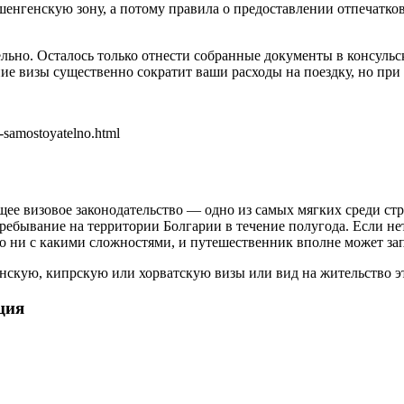
нгенскую зону, а потому правила о предоставлении отпечатков п
льно. Осталось только отнести собранные документы в консульск
ие визы существенно сократит ваши расходы на поездку, но при 
u-samostoyatelno.html
щее визовое законодательство — одно из самых мягких среди ст
ребывание на территории Болгарии в течение полугода. Если н
о ни с какими сложностями, и путешественник вполне может за
скую, кипрскую или хорватскую визы или вид на жительство эт
ция