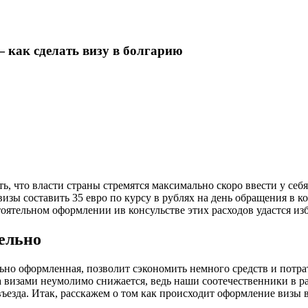
 как сделать визу в болгарию
ть, что власти страны стремятся максимально скоро ввести у себ
зы составить 35 евро по курсу в рублях на день обращения в к
тоятельном оформлении ив консульстве этих расходов удастся из
тельно
ьно оформленная, позволит сэкономить немного средств и потрат
 визами неумолимо снижается, ведь наши соотечественники в раз
ъезда. Итак, расскажем о том как происходит оформление визы 