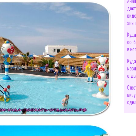
Анап
дост
виде
анап
Куда
особ
в но
Куда
меся
отды
Отве
визу
сдел