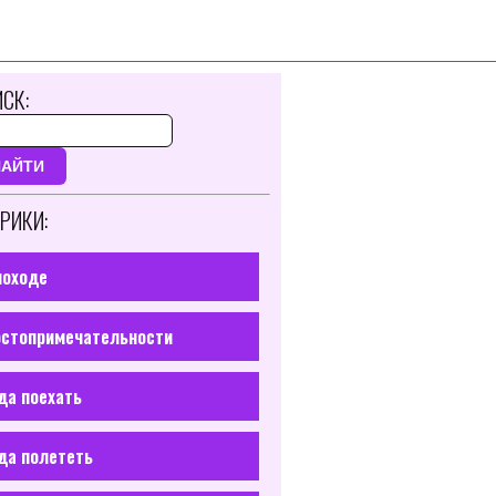
СК:
НАЙТИ
РИКИ:
походе
стопримечательности
да поехать
да полететь