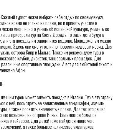
. Каждый турист может выбрать себе отдых по своему вкусу.
дное время не только на пляже, но и принять участие в
 можно много нового узнать об испанской культуре, увидеть ее
ли вы приобрели тур на Коста Дорада, то ваши дети будут в
тура, и эта поездка им запомнится надолго. Молодоженам можно
айорка. Здесь они смогут отлично провести медовый месяц. Для
ужить острова Кипр и Мальта. Также им рекомендуем туры в
множество клубов, дискотек, танцевальных площадок. Для
 различные спортивные площадки. А вот для любителей тихого и
тевку на Афон.
ЛЕ
 лучшим туром может служить поездка в Италию. Тур в эту страну
ься с ней, посмотреть ее великолепные ландшафты, изучить
уры, а также посетить знаменитые пляжи. Для тех, кто решил
о это возможно на острове Искья. Там имеется большое
иков и гейзеров. Для детей тоже найдется много чего
 развлечений, а также большое количество аквапарков.