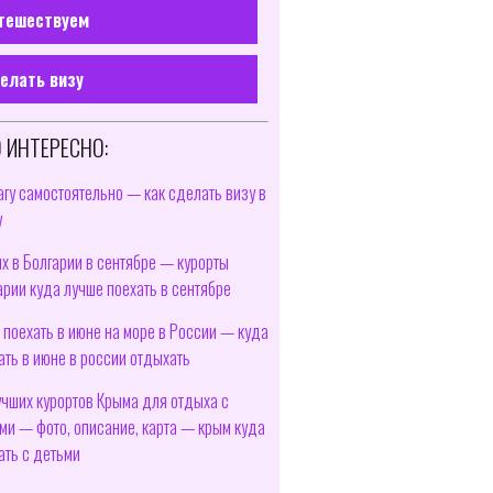
тешествуем
елать визу
 ИНТЕРЕСНО:
агу самостоятельно — как сделать визу в
у
х в Болгарии в сентябре — курорты
арии куда лучше поехать в сентябре
 поехать в июне на море в России — куда
ать в июне в россии отдыхать
учших курортов Крыма для отдыха с
ми — фото, описание, карта — крым куда
ать с детьми