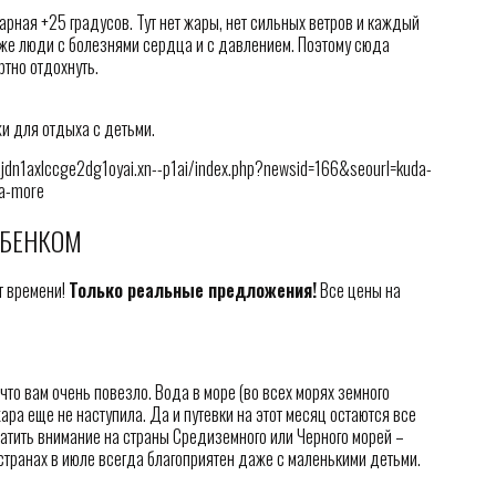
арная +25 градусов. Тут нет жары, нет сильных ветров и каждый
аже люди с болезнями сердца и с давлением. Поэтому сюда
ртно отдохнуть.
и для отдыха с детьми.
dn1axlccge2dg1oyai.xn--p1ai/index.php?newsid=166&seourl=kuda-
na-more
ЕБЕНКОМ
т времени!
Только реальные предложения!
Все цены на
 что вам очень повезло. Вода в море (во всех морях земного
ара еще не наступила. Да и путевки на этот месяц остаются все
тить внимание на страны Средиземного или Черного морей –
 странах в июле всегда благоприятен даже с маленькими детьми.