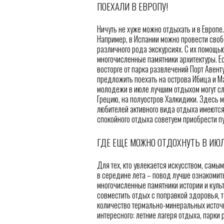
ПОЕХАЛИ В ЕВРОПУ!
Ничуть не хуже можно отдыхать и в Европе
Например, в Испании можно провести свобо
различного рода экскурсиях. С их помощью
многочисленные памятники архитектуры. Ес
восторге от парка развлечений Порт Авен
предложить поехать на острова Ибица и М
молодежи в июле лучшим отдыхом могут сл
Грецию, на полуостров Халкидики. Здесь 
любителей активного вида отдыха имеются
спокойного отдыха советуем приобрести пу
ГДЕ ЕЩЕ МОЖНО ОТДОХНУТЬ В ИЮ
Для тех, кто увлекается искусством, самым
в середине лета – повод лучше ознакомит
многочисленные памятники истории и культ
совместить отдых с поправкой здоровья, т
количество термально-минеральных источн
интересного: летние лагеря отдыха, парки