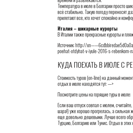
Температура в июле в Болгарии просто шик
всё стабильно. Такую погоду переносят д
прилетают все, кто хочет спокойно и комфо
Италия – шикарные курорты
В Италии также прекрасные курорты и пляж
Источник: http://xn——6cdbbiredae5d0a0aj
poehat-otdyhat-v-iyule-2016-s-rebenkom-
КУДА ПОЕХАТЬ В ИЮЛЕ С Р
Стоимость туров (on-line) на данный момен
отдых в июле находятся тут: —>
Посмотрите цены на горящие туры в июле:
Если ваш отпуск совпал с июлем, считайте,
шара!) уже хорошо прогрелась, а сильная ж
еще довольно дешевыми. Лучше всего обра
Турцию, Болгарию или Тунис. Отдых в этих