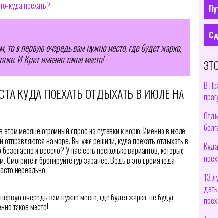
го-куда поехать?
Пу
Сд
м, то в первую очередь вам нужно место, где будет жарко,
яже. И Крит именно такое место!
ЭТО
В Пр
СТА КУДА ПОЕХАТЬ ОТДЫХАТЬ В ИЮЛЕ НА
праг
Отды
болг
 в этом месяце огромный спрос на путевки к морю. Именно в июле
ми отправляются на море. Вы уже решили, куда поехать отдыхать в
Куда
 безопасно и весело? У нас есть несколько вариантов, которые
поех
. Смотрите и бронируйте тур заранее. Ведь в это время года
росто нереально.
13 л
деть
в первую очередь вам нужно место, где будет жарко, не будут
поех
нно такое место!