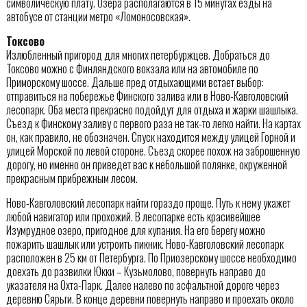
символическую плату. Озера располагаются в 15 минутах езды на
автобусе от станции метро «Ломоносовская».
Токсово
Излюбленный пригород для многих петербуржцев. Добраться до
Токсово можно с Финляндского вокзала или на автомобиле по
Приморскому шоссе. Дальше пред отдыхающими встает выбор:
отправиться на побережье Финского залива или в Ново-Кавголовский
лесопарк. Оба места прекрасно подойдут для отдыха и жарки шашлыка.
Съезд к Финскому заливу с первого раза не так-то легко найти. На картах
он, как правило, не обозначен. Спуск находится между улицей Горной и
улицей Морской по левой стороне. Съезд скорее похож на заброшенную
дорогу, но именно он приведет вас к небольшой полянке, окруженной
прекрасным прибрежным лесом.
Ново-Кавголовский лесопарк найти гораздо проще. Путь к нему укажет
любой навигатор или прохожий. В лесопарке есть красивейшее
Изумрудное озеро, пригодное для купания. На его берегу можно
пожарить шашлык или устроить пикник. Ново-Кавголовский лесопарк
расположен в 25 км от Петербурга. По Приозерскому шоссе необходимо
доехать до развилки Юкки – Кузьмолово, повернуть направо до
указателя на Охта-Парк. Далее налево по асфальтной дороге через
деревню Сярьги. В конце деревни повернуть направо и проехать около