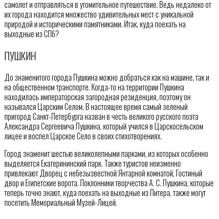
самолет и отправляться в утомительное путешествие. Ведь недалеко от
их города находится множество удивительных мест с уникальной
природой и историческими памятниками. Итак, куда поехать на
выходные из СПб?
ПУШКИН
До знаменитого города Пушкина можно добраться как на машине, так и
на общественном транспорте. Когда-то на территории Пушкина
находилась императорская загородная резиденция, поэтому он
назывался Царским Селом. В настоящее время самый зеленый
пригород Санкт-Петербурга назван в честь великого русского поэта
Александра Сергеевича Пушкина, который учился в Царскосельском
лицее и воспел Царское Село в своих стихотворениях.
Город знаменит шестью великолепными парками, из которых особенно
выделяется Екатерининский парк. Также туристов неизменно
привлекают Дворец с небезызвестной Янтарной комнатой, Гостиный
двор и Египетские ворота. Поклонники творчества А. С. Пушкина, которые
теперь точно знают, куда поехать на выходные из Питера, также могут
посетить Мемориальный Музей-Лицей.