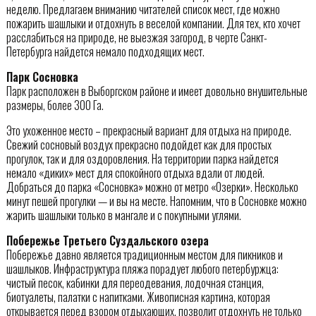
неделю. Предлагаем вниманию читателей список мест, где можно
пожарить шашлыки и отдохнуть в веселой компании. Для тех, кто хочет
расслабиться на природе, не выезжая загород, в черте Санкт-
Петербурга найдется немало подходящих мест.
Парк Сосновка
Парк расположен в Выборгском районе и имеет довольно внушительные
размеры, более 300 Га.
Это ухоженное место – прекрасный вариант для отдыха на природе.
Свежий сосновый воздух прекрасно подойдет как для простых
прогулок, так и для оздоровления. На территории парка найдется
немало «диких» мест для спокойного отдыха вдали от людей.
Добраться до парка «Сосновка» можно от метро «Озерки». Несколько
минут пешей прогулки — и вы на месте. Напомним, что в Сосновке можно
жарить шашлыки только в мангале и с покупными углями.
Побережье Третьего Суздальского озера
Побережье давно является традиционным местом для пикников и
шашлыков. Инфраструктура пляжа порадует любого петербуржца:
чистый песок, кабинки для переодевания, лодочная станция,
биотуалеты, палатки с напитками. Живописная картина, которая
открывается перед взором отдыхающих, позволит отдохнуть не только