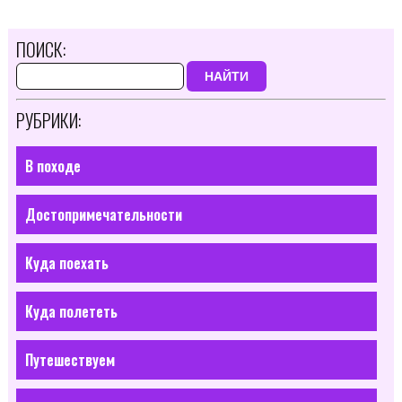
ПОИСК:
НАЙТИ
РУБРИКИ:
В походе
Достопримечательности
Куда поехать
Куда полететь
Путешествуем