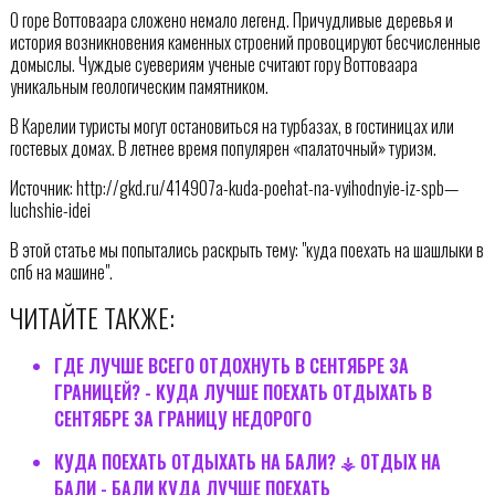
О горе Воттоваара сложено немало легенд. Причудливые деревья и
история возникновения каменных строений провоцируют бесчисленные
домыслы. Чуждые суевериям ученые считают гору Воттоваара
уникальным геологическим памятником.
В Карелии туристы могут остановиться на турбазах, в гостиницах или
гостевых домах. В летнее время популярен «палаточный» туризм.
Источник: http://gkd.ru/414907a-kuda-poehat-na-vyihodnyie-iz-spb—
luchshie-idei
В этой статье мы попытались раскрыть тему: "куда поехать на шашлыки в
спб на машине".
ЧИТАЙТЕ ТАКЖЕ:
ГДЕ ЛУЧШЕ ВСЕГО ОТДОХНУТЬ В СЕНТЯБРЕ ЗА
ГРАНИЦЕЙ? - КУДА ЛУЧШЕ ПОЕХАТЬ ОТДЫХАТЬ В
СЕНТЯБРЕ ЗА ГРАНИЦУ НЕДОРОГО
КУДА ПОЕХАТЬ ОТДЫХАТЬ НА БАЛИ? ⚶ ОТДЫХ НА
БАЛИ - БАЛИ КУДА ЛУЧШЕ ПОЕХАТЬ