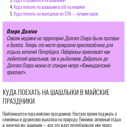
Куда поехать на шашлыки в спб на машине
Куда поехать на выходные из СПб — лучшие идеи
Озеро Долгое
Совсем недавно на территории Долгого Озера были пустоши
и болота. Теперь это место прекрасно приспособлено для
отдыха жителей Петербурга. Побережье привлекает как
любителей шашлыков, так и рыболовов. Добраться до
Долгого Озера можно от станции метро «Комендантский
проспект».
КУДА ПОЕХАТЬ НА ШАШЛЫКИ В МАЙСКИЕ
ПРАЗДНИКИ
Приближается пора майских праздников. Настало время подумать о
семейных и дружеских вылазках на природу. Пикники, активный отдых
и, конечно же, шашлыки — все это ждет петербуржцев уже через