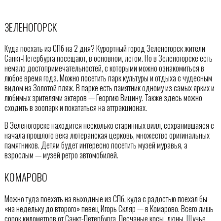
ЗЕЛЕНОГОРСК
Куда поехать из СПб на 2 дня? Курортный город Зеленогорск жители
Санкт-Петербурга посещают, в основном, летом. Но в Зеленогорске есть
немало достопримечательностей, с которыми можно ознакомиться в
любое время года. Можно посетить парк культуры и отдыха с чудесным
видом на Золотой пляж. В парке есть памятник одному из самых ярких и
любимых зрителями актеров — Георгию Вицину. Также здесь можно
сходить в зоопарк и покататься на аттракционах.
В Зеленогорске находится несколько старинных вилл, сохранившаяся с
начала прошлого века лютеранская церковь, множество оригинальных
памятников. Детям будет интересно посетить музей муравья, а
взрослым — музей ретро автомобилей.
КОМАРОВО
Можно туда поехать на выходные из СПб, куда с радостью поехал бы
«на недельку до второго» певец Игорь Скляр — в Комарово. Всего лишь
сорок километров от Санкт-Петербурга. Песчаные косы, дюны, Щучье