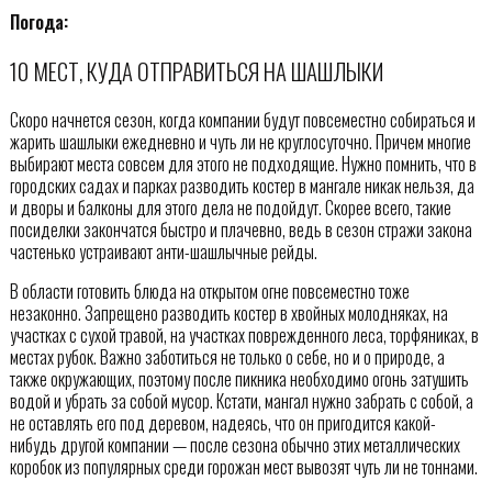
Погода:
10 МЕСТ, КУДА ОТПРАВИТЬСЯ НА ШАШЛЫКИ
Скоро начнется сезон, когда компании будут повсеместно собираться и
жарить шашлыки ежедневно и чуть ли не круглосуточно. Причем многие
выбирают места совсем для этого не подходящие. Нужно помнить, что в
городских садах и парках разводить костер в мангале никак нельзя, да
и дворы и балконы для этого дела не подойдут. Скорее всего, такие
посиделки закончатся быстро и плачевно, ведь в сезон стражи закона
частенько устраивают анти-шашлычные рейды.
В области готовить блюда на открытом огне повсеместно тоже
незаконно. Запрещено разводить костер в хвойных молодняках, на
участках с сухой травой, на участках поврежденного леса, торфяниках, в
местах рубок. Важно заботиться не только о себе, но и о природе, а
также окружающих, поэтому после пикника необходимо огонь затушить
водой и убрать за собой мусор. Кстати, мангал нужно забрать с собой, а
не оставлять его под деревом, надеясь, что он пригодится какой-
нибудь другой компании — после сезона обычно этих металлических
коробок из популярных среди горожан мест вывозят чуть ли не тоннами.