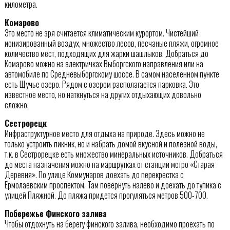
километра.
Комарово
Это место не зря считается климатическим курортом. Чистейший
ионизированный воздух, множество лесов, песчаные пляжи, огромное
количество мест, подходящих для жарки шашлыков. Добраться до
Комарово можно на электричках Выборгского направления или на
автомобиле по Средневыборгскому шоссе. В самом населенном пункте
есть Щучье озеро. Рядом с озером располагается парковка. Это
известное место, но наткнуться на других отдыхающих довольно
сложно.
Сестрорецк
Инфраструктурное место для отдыха на природе. Здесь можно не
только устроить пикник, но и набрать домой вкусной и полезной воды,
т.к. в Сестрорецке есть множество минеральных источников. Добраться
до места назначения можно на маршрутках от станции метро «Старая
Деревня». По улице Коммунаров доехать до перекрестка с
Ермолаевским проспектом. Там повернуть налево и доехать до тупика с
улицей Пляжной. До пляжа придется прогуляться метров 500-700.
Побережье Финского залива
Чтобы отдохнуть на берегу финского залива, необходимо проехать по