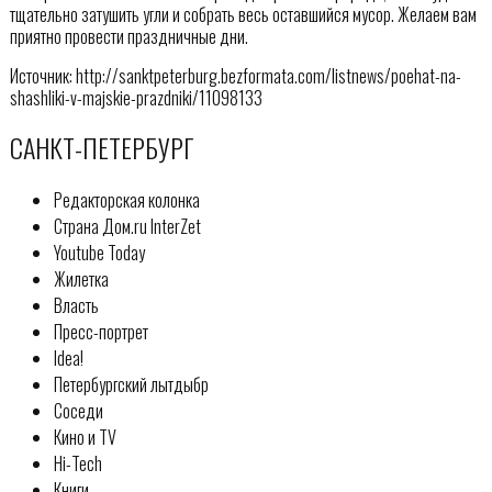
тщательно затушить угли и собрать весь оставшийся мусор. Желаем вам
приятно провести праздничные дни.
Источник: http://sanktpeterburg.bezformata.com/listnews/poehat-na-
shashliki-v-majskie-prazdniki/11098133
САНКТ-ПЕТЕРБУРГ
Редакторская колонка
Страна Дом.ru InterZet
Youtube Today
Жилетка
Власть
Пресс-портрет
Idea!
Петербургский лытдыбр
Соседи
Кино и TV
Hi-Tech
Книги