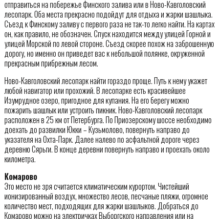
отправиться на побережье Финского залива или в Ново-Кавголовский
лесопарк. Оба места прекрасно подойдут для отдыха и жарки шашлыка.
Съезд к Финскому заливу с первого раза не так-то легко найти. На картах
он, как правило, не обозначен. Спуск находится между улицей Горной и
улицей Морской по левой стороне. Съезд скорее похож на заброшенную
дорогу, но именно он приведет вас к небольшой полянке, окруженной
прекрасным прибрежным лесом.
Ново-Кавголовский лесопарк найти гораздо проще. Путь к нему укажет
любой навигатор или прохожий. В лесопарке есть красивейшее
Изумрудное озеро, пригодное для купания. На его берегу можно
пожарить шашлык или устроить пикник. Ново-Кавголовский лесопарк
расположен в 25 км от Петербурга. По Приозерскому шоссе необходимо
доехать до развилки Юкки – Кузьмолово, повернуть направо до
указателя на Охта-Парк. Далее налево по асфальтной дороге через
деревню Сярьги. В конце деревни повернуть направо и проехать около
километра.
Комарово
Это место не зря считается климатическим курортом. Чистейший
ионизированный воздух, множество лесов, песчаные пляжи, огромное
количество мест, подходящих для жарки шашлыков. Добраться до
Комарово можно на электричках Выборгского направления или на