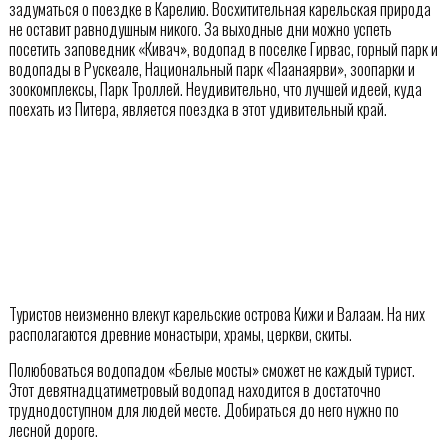
задуматься о поездке в Карелию. Восхитительная карельская природа
не оставит равнодушным никого. За выходные дни можно успеть
посетить заповедник «Кивач», водопад в поселке Гирвас, горный парк и
водопады в Рускеале, Национальный парк «Паанаярви», зоопарки и
зоокомплексы, Парк Троллей. Неудивительно, что лучшей идеей, куда
поехать из Питера, является поездка в этот удивительный край.
Туристов неизменно влекут карельские острова Кижи и Валаам. На них
располагаются древние монастыри, храмы, церкви, скиты.
Полюбоваться водопадом «Белые мосты» сможет не каждый турист.
Этот девятнадцатиметровый водопад находится в достаточно
труднодоступном для людей месте. Добираться до него нужно по
лесной дороге.