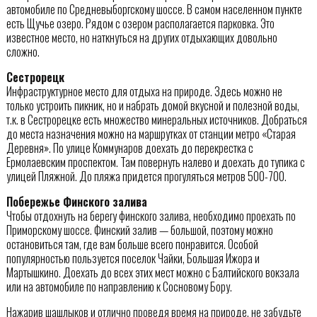
автомобиле по Средневыборгскому шоссе. В самом населенном пункте
есть Щучье озеро. Рядом с озером располагается парковка. Это
известное место, но наткнуться на других отдыхающих довольно
сложно.
Сестрорецк
Инфраструктурное место для отдыха на природе. Здесь можно не
только устроить пикник, но и набрать домой вкусной и полезной воды,
т.к. в Сестрорецке есть множество минеральных источников. Добраться
до места назначения можно на маршрутках от станции метро «Старая
Деревня». По улице Коммунаров доехать до перекрестка с
Ермолаевским проспектом. Там повернуть налево и доехать до тупика с
улицей Пляжной. До пляжа придется прогуляться метров 500-700.
Побережье Финского залива
Чтобы отдохнуть на берегу финского залива, необходимо проехать по
Приморскому шоссе. Финский залив — большой, поэтому можно
остановиться там, где вам больше всего понравится. Особой
популярностью пользуется поселок Чайки, Большая Ижора и
Мартышкино. Доехать до всех этих мест можно с Балтийского вокзала
или на автомобиле по направлению к Сосновому Бору.
Нажарив шашлыков и отлично проведя время на природе, не забудьте