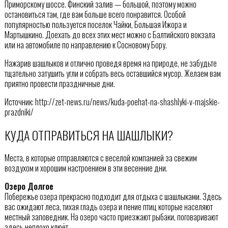
Приморскому шоссе. Финский залив — большой, поэтому можно
остановиться там, где вам больше всего понравится. Особой
популярностью пользуется поселок Чайки, Большая Ижора и
Мартышкино. Доехать до всех этих мест можно с Балтийского вокзала
или на автомобиле по направлению к Сосновому Бору.
Нажарив шашлыков и отлично проведя время на природе, не забудьте
тщательно затушить угли и собрать весь оставшийся мусор. Желаем вам
приятно провести праздничные дни.
Источник: http://zet-news.ru/news/kuda-poehat-na-shashlyki-v-majskie-
prazdniki/
КУДА ОТПРАВИТЬСЯ НА ШАШЛЫКИ?
Места, в которые отправляются с веселой компанией за свежим
воздухом и хорошим настроением в эти весенние дни.
Озеро Долгое
Побережье озера прекрасно подходит для отдыха с шашлыками. Здесь
вас ожидают леса, тихая гладь озера и пение птиц которые населяют
местный заповедник. На озеро часто приезжают рыбаки, поговаривают
здесь неплохо клюёт.