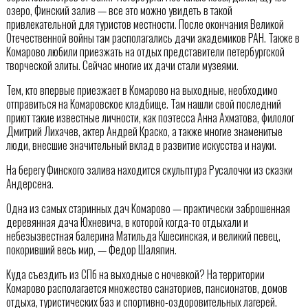
озеро, Финский залив — все это можно увидеть в такой
привлекательной для туристов местности. После окончания Великой
Отечественной войны там располагались дачи академиков РАН. Также в
Комарово любили приезжать на отдых представители петербургской
творческой элиты. Сейчас многие их дачи стали музеями.
Тем, кто впервые приезжает в Комарово на выходные, необходимо
отправиться на Комаровское кладбище. Там нашли свой последний
приют такие известные личности, как поэтесса Анна Ахматова, филолог
Дмитрий Лихачев, актер Андрей Краско, а также многие знаменитые
люди, внесшие значительный вклад в развитие искусства и науки.
На берегу Финского залива находится скульптура Русалочки из сказки
Андерсена.
Одна из самых старинных дач Комарово — практически заброшенная
деревянная дача Юхневича, в которой когда-то отдыхали и
небезызвестная балерина Матильда Кшесинская, и великий певец,
покоривший весь мир, — Федор Шаляпин.
Куда съездить из СПб на выходные с ночевкой? На территории
Комарово располагается множество санаториев, пансионатов, домов
отдыха, туристических баз и спортивно-оздоровительных лагерей.