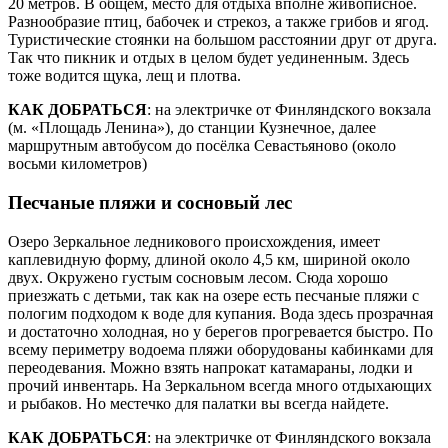
20 метров. В общем, место для отдыха вполне живописное.
Разнообразие птиц, бабочек и стрекоз, а также грибов и ягод.
Туристические стоянки на большом расстоянии друг от друга.
Так что пикник и отдых в целом будет уединенным. Здесь
тоже водится щука, лещ и плотва.
КАК ДОБРАТЬСЯ
: на электричке от Финляндского вокзала
(м. «Площадь Ленина»), до станции Кузнечное, далее
маршрутным автобусом до посёлка Севастьяново (около
восьми километров)
Песчаные пляжи и сосновый лес
Озеро Зеркальное ледникового происхождения, имеет
каплевидную форму, длиной около 4,5 км, шириной около
двух. Окружено густым сосновым лесом. Сюда хорошо
приезжать с детьми, так как на озере есть песчаные пляжи с
пологим подходом к воде для купания. Вода здесь прозрачная
и достаточно холодная, но у берегов прогревается быстро. По
всему периметру водоема пляжи оборудованы кабинками для
переодевания. Можно взять напрокат катамараны, лодки и
прочий инвентарь. На Зеркальном всегда много отдыхающих
и рыбаков. Но местечко для палатки вы всегда найдете.
КАК ДОБРАТЬСЯ
: на электричке от Финляндского вокзала