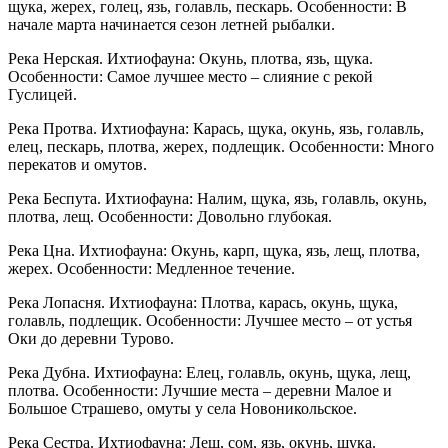
щука, жерех, голец, язь, голавль, пескарь. Особенности: В
начале марта начинается сезон летней рыбалки.
Река Нерская. Ихтиофауна: Окунь, плотва, язь, щука.
Особенности: Самое лучшее место – слияние с рекой
Гуслицей.
Река Протва. Ихтиофауна: Карась, щука, окунь, язь, голавль,
елец, пескарь, плотва, жерех, подлещик. Особенности: Много
перекатов и омутов.
Река Беспута. Ихтиофауна: Налим, щука, язь, голавль, окунь,
плотва, лещ. Особенности: Довольно глубокая.
Река Цна. Ихтиофауна: Окунь, карп, щука, язь, лещ, плотва,
жерех. Особенности: Медленное течение.
Река Лопасня. Ихтиофауна: Плотва, карась, окунь, щука,
голавль, подлещик. Особенности: Лучшее место – от устья
Оки до деревни Турово.
Река Дубна. Ихтиофауна: Елец, голавль, окунь, щука, лещ,
плотва. Особенности: Лучшие места – деревни Малое и
Большое Страшево, омуты у села Новоникольское.
Река Сестра. Ихтиофауна: Лещ, сом, язь, окунь, щука.