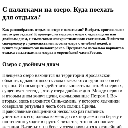
С палатками на озеро. Куда поехать
для отдыха?
Как разнообразить отдых на озере с палатками? Выбрать оригинальное
место для отдыха! К примеру, легендарное озеро с чудовищами или
двойным дном, с языческими или христианскими святынями. Любители
спа-процедур с удовольствием посетят озера с лечебной водой, а
ценители деликатесов наловят раков. Предлагаем несколько вариантов
отдыха с палатками на озерах в европейской части России.
Озеро с двойным дном
Плещеево озеро находится на территории Ярославской
области, однако отдыхать сюда съезжаются туристы со всей
страны. И посмотреть действительно есть на что. Во-первых,
существует легенда, что у озера двойное дно. Между первым
и вторым дном живут щуки, окольцованные Петром I. Во-
вторых, здесь находится Синь-камень, у которого язычники
совершали ритуалы в честь бога солнца Ярилы.
Православные священники несколько раз пытались
уничтожить его, однако камень до сих пор лежит на берегу и
постепенно уходит в грунт. Считается, что он исполняет
желания. В-третьих, на берегу озера находится красивейший