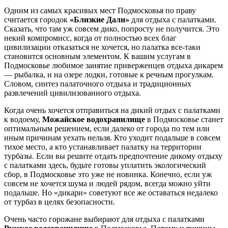
Одним из самых красивых мест Подмосковья по праву
считается городок
«Близкие Дали»
для отдыха с палатками.
Сказать, что там уж совсем дико, попросту не получится. Это
некий компромисс, когда от полностью всех благ
цивилизации отказаться не хочется, но палатка все-таки
становится основным элементом. К вашим услугам в
Подмосковье любимое занятие приверженцев отдыха дикарем
— рыбалка, и на озере лодки, готовые к речным прогулкам.
Словом, синтез палаточного отдыха и традиционных
развлечений цивилизованного отдыха.
Когда очень хочется отправиться на дикий отдых с палатками
к водоему,
Можайское водохранилище
в Подмосковье станет
оптимальным решением, если далеко от города по тем или
иным причинам уехать нельзя. Кто уходит подальше в совсем
тихое место, а кто устанавливает палатку на территории
турбазы. Если вы решите отдать предпочтение дикому отдыху
с палатками здесь, будьте готовы уплатить экологический
сбор, в Подмосковье это уже не новинка. Конечно, если уж
совсем не хочется шума и людей рядом, всегда можно уйти
подальше. Но «дикари» советуют все же оставаться недалеко
от турбаз в целях безопасности.
Очень часто горожане выбирают для отдыха с палатками