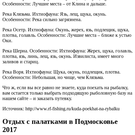
Особенности: Лучшие места – от Клина и дальше.
Река Клязьма. Ихтиофауна: Язь, лещ, щука, окунь.
Особенности: Река сильно загрязнена.
Река Осетр. Ихтиофауна: Окунь, жерех, язь, подлещик, щука,
плотва, голавль. Особенности: Лучшие места – ближе к устью
Оки.
Река Шерна. Особенности: Ихтиофауна: Жерех, щука, голавль,
плотва, язь, линь, лещ, язь, окунь. Извилиста, имеет много
заливов и стариц.
Река Воря. Ихтиофауна: Щука, окунь, подлещик, плотва.
Особенности: Небольшая, но чище, чем Клязьма.
Что ж, если вы все равно не знаете, куда поехать на рыбалку,
вам остается только выбрать подходящую рыболовную базу на
нашем сайте – и заказать путевку.
Источник: http://www.rf-fishing.ru/kuda-poekhat-na-rybalku
Отдых с палатками в Подмосковье
2017