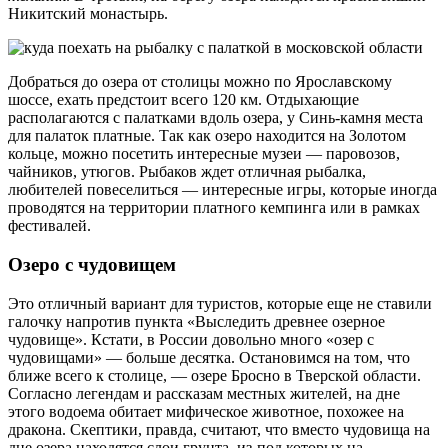
Никитский монастырь.
Добраться до озера от столицы можно по Ярославскому
шоссе, ехать предстоит всего 120 км. Отдыхающие
располагаются с палатками вдоль озера, у Синь-камня места
для палаток платные. Так как озеро находится на Золотом
кольце, можно посетить интересные музеи — паровозов,
чайников, утюгов. Рыбаков ждет отличная рыбалка,
любителей повеселиться — интересные игры, которые иногда
проводятся на территории платного кемпинга или в рамках
фестивалей.
Озеро с чудовищем
Это отличный вариант для туристов, которые еще не ставили
галочку напротив пункта «Выследить древнее озерное
чудовище». Кстати, в России довольно много «озер с
чудовищами» — больше десятка. Остановимся на том, что
ближе всего к столице, — озере Бросно в Тверской области.
Согласно легендам и рассказам местных жителей, на дне
этого водоема обитает мифическое животное, похожее на
дракона. Скептики, правда, считают, что вместо чудовища на
дне озера находятся слои грунта, из-под которых на