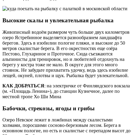
Высокие скалы и увлекательная рыбалка
Живописный водоём размером чуть больше двух километров
озеро Ястребинное выделяется разнообразием ландшафта
берегов. Здесь в изобилии пологие пляжи, и высокие до 50
метров скалистые берега. В его окрестностях еще озёра
Пестово, Глухариное и Проточное. Сюда съезжаются
альпинисты для тренировок, но и любителей отдохнуть на
берегу у костра тоже не мало. В округе для этого много
стоянок. Не забудьте прихватить удочку, ведь здесь изобилие
лещей, окуней, плотвы и щук. Рыбалка будет увлекательной.
КАК ДОБРАТЬСЯ
: на электричке от Финляндского вокзала
(м. «Площадь Ленина»), до станции Кузнечное, далее по
местной тропе Хо Ши Мина
Бабочки, стрекозы, ягоды и грибы
Озеро Невское лежит в ложбинах между скалистыми
холмами, поросшими сосново-березовым лесом. Берега в
основном пологие, но есть и скалистые с перепадом высот до