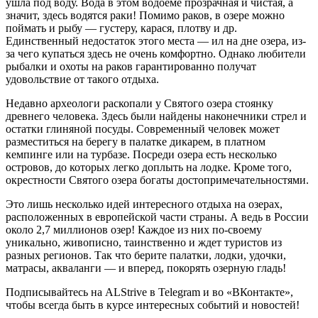
ушла под воду. Вода в этом водоеме прозрачная и чистая, а
значит, здесь водятся раки! Помимо раков, в озере можно
поймать и рыбу — густеру, карася, плотву и др.
Единственный недостаток этого места — ил на дне озера, из-
за чего купаться здесь не очень комфортно. Однако любители
рыбалки и охоты на раков гарантированно получат
удовольствие от такого отдыха.
Недавно археологи раскопали у Святого озера стоянку
древнего человека. Здесь были найдены наконечники стрел и
остатки глиняной посуды. Современный человек может
разместиться на берегу в палатке дикарем, в платном
кемпинге или на турбазе. Посреди озера есть несколько
островов, до которых легко доплыть на лодке. Кроме того,
окрестности Святого озера богаты достопримечательностями.
Это лишь несколько идей интересного отдыха на озерах,
расположенных в европейской части страны. А ведь в России
около 2,7 миллионов озер! Каждое из них по-своему
уникально, живописно, таинственно и ждет туристов из
разных регионов. Так что берите палатки, лодки, удочки,
матрасы, акваланги — и вперед, покорять озерную гладь!
Подписывайтесь на ALStrive в Telegram и во «ВКонтакте»,
чтобы всегда быть в курсе интересных событий и новостей!