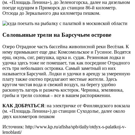
(м. «Площадь Ленина»), до Зеленогорска, далее на дизельном
поезде идущим в Приморск до станции 86-й километр.
Отсюда до Зеркального два километра пешком.
Соловьиные трели на Барсучьем острове
Озеро Отрадное часть бассейна живописной реки Весёлая. К
нему примыкают еще два: Комсомольское и Гусиное. Водятся
ерш, окунь, сиг, ряпушка, щука и. судак. Резиновая лодка и
удочка здесь тоже не помешает, так как посредине Отрадного
есть три небольших островка. Самый заметный из них
называется Барсучий. Лодки и удочки в аренду за умеренную
плату также охотно предлагают местные жители. Здесь
кругом чистая вода и свежий воздух, на берегу удобно
раскинуть лагерь и разжечь костерок. Черника, земляника,
грибы и трели соловья – все в вашем распоряжении.
КАК ДОБРАТЬСЯ
: на электричке от Финляндского вокзала
(м. «Площадь Ленина») до станции Суходолье, далее около
двух километров пешком
Источник: http://www.kp.ru/afisha/spb/daily/otdyx-s-palatkoj-v-
lenoblasti/