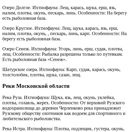
Озеро Долгое. Ихтиофауна: Лещ, карась, щука, ерш, язь,
налим, плотва, окунь, пескарь, линь. Особенности: На берегу
есть рыболовная база.
Озеро Круглое. Ихтиофауна: Лещ, щука, карась, язь, ерш,
налим, плотва, окунь, , пескарь, линь, карп. Особенности: На
берегу есть рыболовная база.
Озеро Сенеж. Ихтиофауна: Угорь, линь, ерш, судак, плотва,
лещ. Особенности: Рыбалка разрешена только по путевкам.
Есть рыболовная база «Сенеж».
Шатурские озера. Ихтиофауна: Карп, судак, карась, окунь,
толстолобик, плотва, щука, сазан, лещ.
Реки Московской области
Река Руза. Ихтиофауна: Щука, язь, лещ, окунь, уклейка,
плотва, голавль, жерех. Особенности: От верховий Рузского
водохранилища до деревни Черленково река принадлежит
Рузскому обществу охотников как водоем для спортивного и
любительского рыболовства.
Река Истра. Ихтиофауна: Плотва, подлещик, густера, окунь,