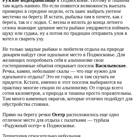
Рузское водохранилище
в Подмосковье. Потому и тишины
там ждать наивно. Но если появится возможность выехать
примерно в середине недели, есть шанс выбрать уютное
местечко на берегу. И кстати, рыбалка там в почете, как с
берега, так и с лодки. С весны и вплоть до конца летнего
сезона знающие здешние места рыбаки умудряются поймать
щуку или судака, ну а потом по традиции отправить улов в
котел и сварить уху.
Не только заядлые рыбаки и любителя отдыха на природе
дикарем найдут свое идеальное место в Подмосковье. Для
желающих попробовать себя в альпинизме свои
гостеприимные объятия открывает поселок
Васильевское
.
Речка, камни, небольшие скалы — что еще нужно для
идеального отдыха? Это не горы, но и там скучать не
придется. Кстати, именно в этот поселок выбираются на
практику многие секции по альпинизму. От города всего
сотня километров, а природа и тишина просто поразительны.
Там много каменных оврагов, которые отлично подойдут для
обустройства стоянки.
Прямо на берегу речки
Осетр
расположилось еще одно
отличное место для отдыха с палатками — турбаза
«Радужный осетр» в Подмосковье.
Территория относительно небольшая,