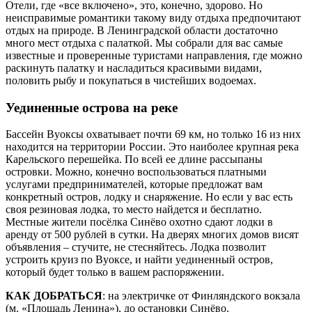
Отели, где «все включено», это, конечно, здорово. Но
неисправимые романтики такому виду отдыха предпочитают
отдых на природе. В Ленинградской области достаточно
много мест отдыха с палаткой. Мы собрали для вас самые
известные и проверенные туристами направления, где можно
раскинуть палатку и насладиться красивыми видами,
половить рыбу и покупаться в чистейших водоемах.
Уединенные острова на реке
Бассейн Вуоксы охватывает почти 69 км, но только 16 из них
находится на территории России. Это наиболее крупная река
Карельского перешейка. По всей ее длине рассыпаны
островки. Можно, конечно воспользоваться платными
услугами предпринимателей, которые предложат вам
конкретный остров, лодку и снаряжение. Но если у вас есть
своя резиновая лодка, то место найдется и бесплатно.
Местные жители посёлка Синёво охотно сдают лодки в
аренду от 500 рублей в сутки. На дверях многих домов висят
объявления – стучите, не стесняйтесь. Лодка позволит
устроить круиз по Вуоксе, и найти уединенный остров,
который будет только в вашем распоряжении.
КАК ДОБРАТЬСЯ
: на электричке от Финляндского вокзала
(м. «Площадь Ленина»), до остановки Синёво.