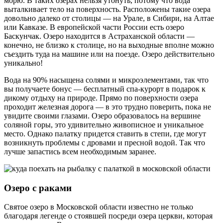
морю. В таких озерах нельзя утонуть, потому что вода
выталкивает тело на поверхность. Расположены такие озера
довольно далеко от столицы — на Урале, в Сибири, на Алтае
или Кавказе. В европейской части России есть озеро
Баскунчак. Озеро находится в Астраханской области —
конечно, не близко к столице, но на выходные вполне можно
съездить туда на машине или на поезде. Озеро действительно
уникально!
Вода на 90% насыщена солями и микроэлементами, так что
вы получаете бонус — бесплатный спа-курорт в подарок к
дикому отдыху на природе. Прямо по поверхности озера
проходит железная дорога — в это трудно поверить, пока не
увидите своими глазами. Озеро образовалось на вершине
соляной горы, это удивительно живописное и уникальное
место. Однако палатку придется ставить в степи, где могут
возникнуть проблемы с дровами и пресной водой. Так что
лучше запастись всем необходимым заранее.
Озеро с раками
Святое озеро в Московской области известно не только
благодаря легенде о стоявшей посреди озера церкви, которая