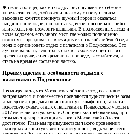
Жители столицы, как никто другой, ощущают на себе все
«прелести» городской жизни, поэтому с наступлением
выходных хочется покинуть шумный город и оказаться
наедине с природой, посидеть с удочкой, пособирать грибы
или ягоды, или пожарить шашлыки. В подмосковных лесах и
возле водоемов есть много мест, где можно полноценно
отдохнуть, арендовав на время домик на какой-нибудь базе, а
можно организовать отдых с палатками в Подмосковье. Это
лучший вариант, ведь только так вы сможете ощутить все
прелести проведения времени на природе, расслабиться, и
стать на время ее составной частью.
Преимущества и особенности отдыха с
палатками в Подмосковье
Несмотря на то, что Московская область сегодня активно
застраивается, и повсеместно появляются туристические базы
и заведения, предлагающие отдохнуть комфортно, заплатив
некоторую сумму, отдых с палатками в Подмосковье у воды в
2017 не теряет актуальности. Он будет востребованным, при
этом мест для организации такого в Московской области
достаточно. Главным преимуществом такого проведения
выходных и каникул является доступность, ведь чаще всего
для того чтобы отдохнуть не надо оплачивать дополнительно