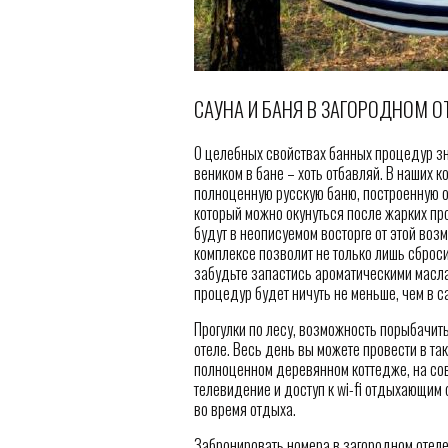
САУНА И БАНЯ В ЗАГОРОДНОМ О
О целебных свойствах банных процедур зн
веником в бане – хоть отбавляй. В наших
полноценную русскую баню, построенную о
который можно окунуться после жарких пр
будут в неописуемом восторге от этой воз
комплексе позволит не только лишь сброси
забудьте запастись ароматическими масл
процедур будет ничуть не меньше, чем в 
Прогулки по лесу, возможность порыбачить
отеле. Весь день вы можете провести в так
полноценном деревянном коттедже, на совр
телевидение и доступ к wi-fi отдыхающим
во время отдыха.
Забронировать номера в загородном отеле