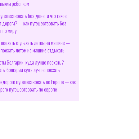
ньким ребенком
путешествовать без денег и что такое
я дороги? — как путешествовать без
г по миру
 поехать отдыхать летом на машине —
 поехать летом на машине отдыхать
рты Болгарии: куда лучше поехать? —
рты болгарии куда лучше поехать
недорого путешествовать по Европе — как
рого путешествовать по европе