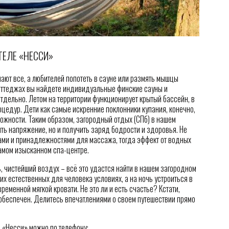
ТЕЛЕ «НЕССИ»
ают все, а любителей попотеть в сауне или размять мышцы
 коттеджах вы найдете индивидуальные финские сауны и
тдельно. Летом на территории функционирует крытый бассейн, в
оцедур. Дети как самые искренние поклонники купания, конечно,
можности. Таким образом, загородный отдых (СПб) в нашем
ть напряжение, но и получить заряд бодрости и здоровья. Не
ами и принадлежностями для массажа, тогда эффект от водных
самом изысканном спа-центре.
, чистейший воздух – всё это удастся найти в нашем загородном
их естественных для человека условиях, а на ночь устроиться в
еменной мягкой кровати. Не это ли и есть счастье? Кстати,
 обеспечен. Делитесь впечатлениями о своем путешествии прямо
 «Несси» можно по телефону: