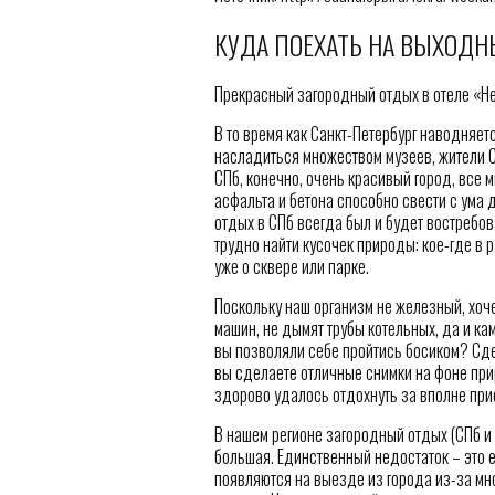
КУДА ПОЕХАТЬ НА ВЫХОДН
Прекрасный загородный отдых в отеле «Н
В то время как Санкт-Петербург наводняет
насладиться множеством музеев, жители 
СПб, конечно, очень красивый город, все 
асфальта и бетона способно свести с ума
отдых в СПб всегда был и будет востребов
трудно найти кусочек природы: кое-где в 
уже о сквере или парке.
Поскольку наш организм не железный, хоче
машин, не дымят трубы котельных, да и ка
вы позволяли себе пройтись босиком? Сдел
вы сделаете отличные снимки на фоне при
здорово удалось отдохнуть за вполне при
В нашем регионе загородный отдых (СПб и
большая. Единственный недостаток – это 
появляются на выезде из города из-за мн