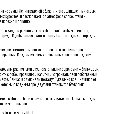
жайшие сауны Ленинградской области – это великолепный отдых,
ных курортов, и располагающая атмосфера спокойствия и
 полезно и приятно!
, что в каждом районе можно выбрать себе любимое место, где
о труда. И добираться будет просто и быстро. Отдых за городом –
й человек сможет намного качественнее выполнять свои
собранным. И одним из самых правильных способов отдохнуть
рудованы различными развлекательными сервисами – бильярдом,
сить с собой провизию и напитки и устроивать свой собственный
 месте. Сейчас в саунах вам подадут буквально все – начиная от
, который с водными процедурами становится буквально
смело выбирать бани и сауны в нашем каталоге. Полезный отдых
дов и мегаполисов.
nds-in-petersburg.html