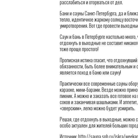
расслабиться и оторваться от дел.
Бани и сауны Санкт-Петербурга, да и бли
тепло, идентичное жаркому солнцу восточ
умиротворения. Вот где провести выходные
Саун и бань в Петербурге настолько много
отдохнуть в выходные не составит никаког
тоже проще простого!
Прописная истина гласит, что отдохнувши
обязанности, быть более внимательным и 
является поход в баню или сауну!
Практически все современные сауны обо
караоке, мини-барами. Везде можно прино
пикник. А можно и заказать все готовое на
соков и заканчивая шашлыками. И аппетит
«зверским», легко можно будет усмирить.
Решая, где отдохнуть в выходные, можно 
особо актуален для жителей больших горо
Источник: http://sauna.spb.ru/iskra/weeka