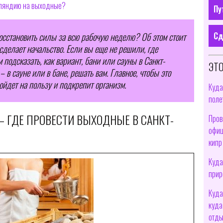
нляндию на выходные?
Пу
Сд
осстановить силы за всю рабочую неделю? Об этом стоит
о сделает начальство. Если вы еще не решили, где
 подсказать, как вариант, бани или сауны в Санкт-
ЭТО
 в сауне или в бане, решать вам. Главное, чтобы это
ойдет на пользу и подкрепит организм.
Куда
поле
– ГДЕ ПРОВЕСТИ ВЫХОДНЫЕ В САНКТ-
Пров
офиц
кипр
Куда
прир
Куда
куда
отды