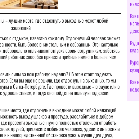
мале
Как 
ны – лучшие места, где отдохнуть в выходные может любой
маги
желающий
дене
аться с отдыхом, известно каждому. Отдохнувший человек сможет
Куда
занности, быть более внимательным и собранным. Это настолько
куда
ли добровольно оплачивают отпуска своим сотрудникам, заботясь
вший работник способен принести прибыль намного больше, чем
Куро
куро
новить силы за всю рабочую неделю? Об этом стоит подумать
ьство. Если вы еще не решили, где отдохнуть на выходных, то мы
Как 
сауны в Санкт-Петербурге. Где провести выходные – в сауне или в
недо
 с удовольствием, и тогда оно пойдет на пользу и подкрепит
учшие места, где отдохнуть в выходные может любой желающий.
зможность выходу шлаков и простуде, расслабиться в добром
 где провести выходные, нужно полностью отвлечься от работы,
своих друзей, пригласите любимого человека, уделите им время и
г и в непосредственной обстановке узнать лучше друг друга,