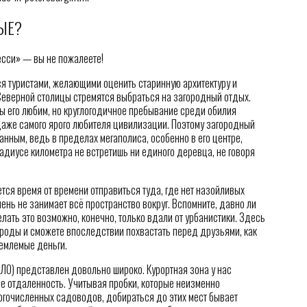
ЫЕ?
есси» — вы не пожалеете!
ся туристами, желающими оценить старинную архитектуру и
Северной столицы стремятся выбраться на загородный отдых.
мы его любим, но круглогодичное пребывание среди обилия
 даже самого ярого любителя цивилизации. Поэтому загородный
анным, ведь в пределах мегаполиса, особенно в его центре,
радиусе километра не встретишь ни единого деревца, не говоря
тся время от времени отправиться туда, где нет назойливых
мень не занимает всё пространство вокруг. Вспомните, давно ли
ать это возможно, конечно, только вдали от урбанистики. Здесь
роды и сможете впоследствии похвастать перед друзьями, как
емлемые деньги.
 ЛО) представлен довольно широко. Курортная зона у нас
ее отдаленность. Учитывая пробки, которые неизменно
огочисленных садоводов, добираться до этих мест бывает