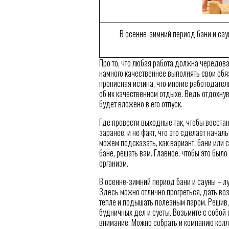
В осенне-зимний период бани и сау
Про то, что любая работа должна чередов
намного качественнее выполнять свои обя
прописная истина, что многие работодате
об их качественном отдыхе. Ведь отдохну
будет вложено в его отпуск.
Где провести выходные так, чтобы восста
заранее, и не факт, что это сделает начал
можем подсказать, как вариант, бани или 
бане, решать вам. Главное, чтобы это было
организм.
В осенне-зимний период бани и сауны – л
Здесь можно отлично прогреться, дать во
тепле и подышать полезным паром. Решив,
будничных дел и суеты. Возьмите с собой 
внимание. Можно собрать и компанию колле