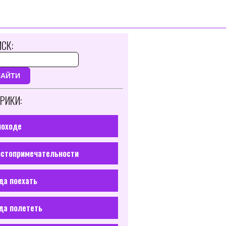
СК:
НАЙТИ
РИКИ:
походе
стопримечательности
да поехать
да полететь