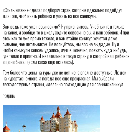
«Стиль жизни» сделал подборку стран, которые идеально подойдут
для того, чтоб взять ребенка и уехать на все каникулы.
Вам ведь тоже уже невыносимо? Ну признайтесь. Учебный год только
начался, и вообще-то в школу ходите совсем не вы, а ваш ребенок. И при
этом как-то уже прямо тяжело, и вам втайне каникул хочется даже
сильнее, чем школьникам. Не волнуйтесь, мы вас не выдадим. Ну и
чтобы каникулы совсем удались, лучше, конечно, поехать куда-нибудь,
где тепло и приятно. И желательно в такую страну, в которой ваш ребенок
еще не бывал (если такая еще осталась).
Тем более что цены на туры уже не летние, а вполне доступные. Людей
на курортах немного, а погода все еще прекрасная. Мы выбрали
легкодоступные страны, идеально подходящие для осенних каникул.
РОДИНА