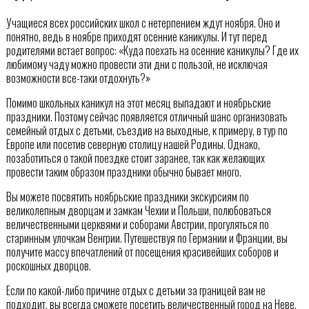
Учащиеся всех российских школ с нетерпением ждут ноября. Оно и
понятно, ведь в ноябре приходят осенние каникулы. И тут перед
родителями встает вопрос: «Куда поехать на осенние каникулы? Где их
любимому чаду можно провести эти дни с пользой, не исключая
возможности все-таки отдохнуть?»
Помимо школьных каникул на этот месяц выпадают и ноябрьские
праздники. Поэтому сейчас появляется отличный шанс организовать
семейный отдых с детьми, съездив на выходные, к примеру, в тур по
Европе или посетив северную столицу нашей Родины. Однако,
позаботиться о такой поездке стоит заранее, так как желающих
провести таким образом праздники обычно бывает много.
Вы можете посвятить ноябрьские праздники экскурсиям по
великолепным дворцам и замкам Чехии и Польши, полюбоваться
величественными церквями и соборами Австрии, прогуляться по
старинным улочкам Венгрии. Путешествуя по Германии и Франции, вы
получите массу впечатлений от посещения красивейших соборов и
роскошных дворцов.
Если по какой-либо причине отдых с детьми за границей вам не
подходит, вы всегда сможете посетить величественный город на Неве.