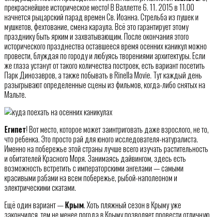
прекраснейшее историческое место! В Валлетте 6. 11. 2015 в 11.00
начнется рыцарский парад времен Св. Иоанна. Стрельба из пушек и
мушкетов, фехтование, смена караула. Всё это гарантирует этому
празднику быть ярким и захватывающим. После окончания этого
исторического празднества оставшееся время осенних каникул можно
провести, блуждая по городу и любуясь творениями архитектуры. Если
же глаза устанут от такого количества построек, есть вариант посетить
Парк Динозавров, а также побывать в Rinella Movie. Тут каждый день
разыгрывают определенные сцены из фильмов, когда-либо снятых на
Мальте.
Египет
! Вот место, которое может заинтриговать даже взрослого, не то,
что ребенка. Это просто рай для юного исследователя-натуралиста.
Именно на побережье этой страны лучше всего изучать растительность
и обитателей Красного Моря. Занимаясь дайвингом, здесь есть
возможность встретить с императорскими ангелами — самыми
красивыми рабами на всем побережье, рыбой-наполеоном и
электрическими скатами.
Ещё один вариант —
Крым
. Хоть пляжный сезон в Крыму уже
закончился, тем не менее погода в Крыму позволяет провести отличную