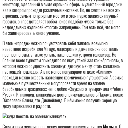
кинотеатр, сделанный в виде огромной сферы, музыкальный городок и
зал в котором проходят различные выставки. Но, не смотря на все эти
строения, самым популярным местом в этом парке является научный
городок. он представляет собой некое подобие музея, только без
надоедливых надписей «трогать запрещено». Там есть всё, что могло
бы заинтересовать юного ученого.
В этом «городе» можно почувствовать себя пилотом всемирно
известного истребителя Mirage, лицезреть и даже помочь составить
прогноз погоды, а также узнать, наконец, как устроен телевизор. Но
больше всего туристам приходится по вкусу такой зал как «Аргонавт», в
котором можно осуществить заветную детскую мечту, стать капитаном
настоящей подлодки. А в не менее популярном отделе «Синакс»
проходят можно сказать настоящие космические путешествия! А самые
маленькие путешественники могут провести время на вполне
безобидных аттракционах на подобие «Звукового пузыря» или «Робота
Русси». И, наконец, главнейшая достопримечательность Парижа, после
Эйфелевой башни, это Диснейленд. В нём можно получить хорошую
дозу адреналина и радости.
Следующим местом проведения осенних каникул является
Мальта
. О,