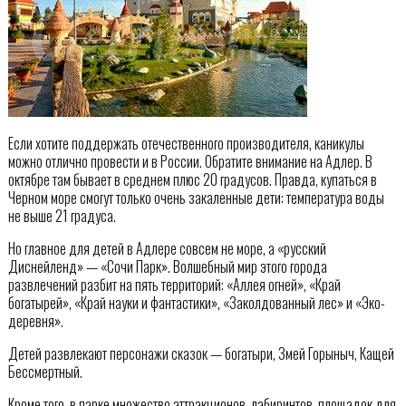
Если хотите поддержать отечественного производителя, каникулы
можно отлично провести и в России. Обратите внимание на Адлер. В
октябре там бывает в среднем плюс 20 градусов. Правда, купаться в
Черном море смогут только очень закаленные дети: температура воды
не выше 21 градуса.
Но главное для детей в Адлере совсем не море, а «русский
Диснейленд» — «Сочи Парк». Волшебный мир этого города
развлечений разбит на пять территорий: «Аллея огней», «Край
богатырей», «Край науки и фантастики», «Заколдованный лес» и «Эко-
деревня».
Детей развлекают персонажи сказок — богатыри, Змей Горыныч, Кащей
Бессмертный.
Кроме того, в парке множество аттракционов, лабиринтов, площадок для