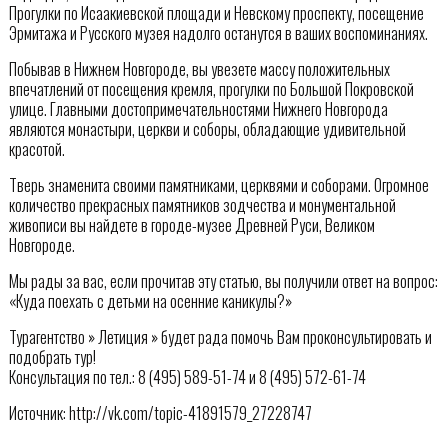
Прогулки по Исаакиевской площади и Невскому проспекту, посещение
Эрмитажа и Русского музея надолго останутся в ваших воспоминаниях.
Побывав в Нижнем Новгороде, вы увезете массу положительных
впечатлений от посещения кремля, прогулки по Большой Покровской
улице. Главными достопримечательностями Нижнего Новгорода
являются монастыри, церкви и соборы, обладающие удивительной
красотой.
Тверь знаменита своими памятниками, церквями и соборами. Огромное
количество прекрасных памятников зодчества и монументальной
живописи вы найдете в городе-музее Древней Руси, Великом
Новгороде.
Мы рады за вас, если прочитав эту статью, вы получили ответ на вопрос:
«Куда поехать с детьми на осенние каникулы?»
Турагентство » Летиция » будет рада помочь Вам проконсультировать и
подобрать тур!
Консультация по тел.: 8 (495) 589-51-74 и 8 (495) 572-61-74
Источник: http://vk.com/topic-41891579_27228747