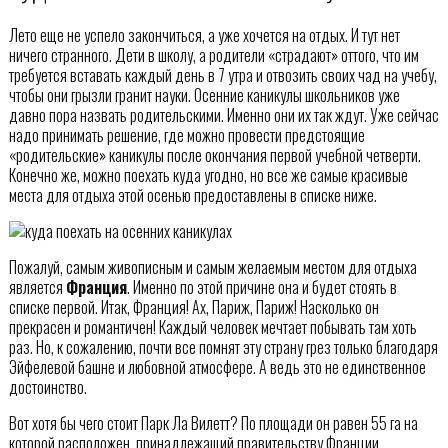
Лето еще не успело закончиться, а уже хочется на отдых. И тут нет
ничего странного. Дети в школу, а родители «страдают» оттого, что им
требуется вставать каждый день в 7 утра и отвозить своих чад на учебу,
чтобы они грызли гранит науки. Осенние каникулы школьников уже
давно пора назвать родительскими. Именно они их так ждут. Уже сейчас
надо принимать решение, где можно провести предстоящие
«родительские» каникулы после окончания первой учебной четверти.
Конечно же, можно поехать куда угодно, но все же самые красивые
места для отдыха этой осенью предоставлены в списке ниже.
Пожалуй, самым живописным и самым желаемым местом для отдыха
является
Франция
. Именно по этой причине она и будет стоять в
списке первой. Итак, Франция! Ах, Париж, Париж! Насколько он
прекрасен и романтичен! Каждый человек мечтает побывать там хоть
раз. Но, к сожалению, почти все помнят эту страну грез только благодаря
Эйфелевой башне и любовной атмосфере. А ведь это не единственное
достоинство.
Вот хотя бы чего стоит Парк Ла Вилетт? По площади он равен 55 га на
которой расположен, принадлежащий правительству Франции,