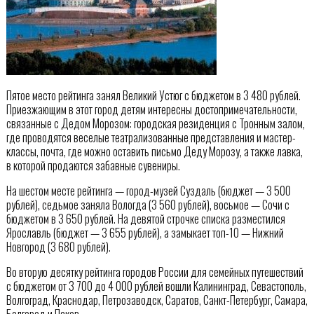
Пятое место рейтинга занял Великий Устюг с бюджетом в 3 480 рублей.
Приезжающим в этот город детям интересны достопримечательности,
связанные с Дедом Морозом: городская резиденция с Тронным залом,
где проводятся веселые театрализованные представления и мастер-
классы, почта, где можно оставить письмо Деду Морозу, а также лавка,
в которой продаются забавные сувениры.
На шестом месте рейтинга — город-музей Суздаль (бюджет — 3 500
рублей), седьмое заняла Вологда (3 560 рублей), восьмое — Сочи с
бюджетом в 3 650 рублей. На девятой строчке списка разместился
Ярославль (бюджет — 3 655 рублей), а замыкает топ-10 — Нижний
Новгород (3 680 рублей).
Во вторую десятку рейтинга городов России для семейных путешествий
с бюджетом от 3 700 до 4 000 рублей вошли Калининград, Севастополь,
Волгоград, Краснодар, Петрозаводск, Саратов, Санкт-Петербург, Самара,
Белгород и Псков.