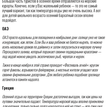
Большая часть туристов в осеннее время отправляется на морские
курорты. Конечно, если у Вас маленький ребенок — то это не самый
лучший вариант, так как температура воды уже не очень высока. А вот
для детей школьного возраста осенний бархатный сезон вполне
подойдет.
ОАЭ
ОАЭ просто идеальны для посещения в ноябрьские дни: солнце уже не такое
изнуряющее, как летом. Если Вы и ваш ребенок не боятся нырять, то можно
взять несколько уроков по дайвингу и затем погрузиться в морскую пучину
Персидского залива, который поражает своими подводными красотами —
под водой можно увидеть экзотических рыб, черепах и мурен.
Также в конце ноября в этой стране проходит «Фестиваль огней»: кругом
горят факелы, взрываются фейерверки, а местные жители угощают всех
своими фирменными десертами. Для любого ребенка подобное зрелище
останется в памяти надолго.
Греция
Осенний отдых на территории Греции достаточно выгоден, так как цены на
путевки значительно падают.
Температура морской воды вполне приемлема
для купания, только сильно долго находится в ней не стоит — все-таки уже