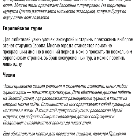
осень. Многие отели предлагают бассейны с подогревом. На территории
курортов Греции располагается множество аквапарков, которые будут по
вкусу детям всех возрастов.
Европейское турне
Для любителей узких улочек, экскурсий и старины прекрасным выбором
станет старушка Европа. Многие города становятся поистине
прекрасными именно в осенний период: можно проехать по нескольким
европейским странам, выбрав экскурсионный тур, а можно посетить
лишь одну.
Чехия
Чехия прекрасна своими улочками и сказочными домиками, почти любое
здание здесь — памятник архитектуры. Дети обязательно должны побвать
на Золотой улочке, где располагаются разноцветные здания, в каждое из
которых можно зайти. Большинство из них представляют собой сувенирые
магазины и лавки. В конце этой прекрасной улицы расположен Музей
игрушек, где собрана обширная коллекция
детских побрякушек и
безделушек с незапамятных времен до наших дней.
Еще обязательным местом для посещения, пожалуй, является Пражский