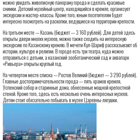
можно увидеть живописную панораму города и сделать красивые
снимки. Детский музейный центр, находящийся в кремле, организует
экскурсии и мастер-классы. Кроме того, юным посетителям будет
интересно посмотреть на раскопки, ведущиеся на территории крепости.
На третьем месте — Казань (бюджет — 3 160 рублей). Для детей здесь
открыты двери многих музеев, можно также сходить на интересную
экскурсию по Казанскому кремлю. В мечети Кул-Шариф рассказывают об
истории, культуре и религии. В городе есть три театра, куда можно
отправиться с детьми, а казанский зооботанический сад и аквапарк
«Ривьера» открыты круглый год.
На четвертом месте списка — Ростов Великий (бюджет — 3 290 рублей).
Главные достопримечательности города — пять храмов кремля,
Успенский собор и старинные дома, обнесенные мощной крепостной
стеной. Кроме того, здесь есть несколько очень интересных музеев.
Детям стоит обязательно побывать в музее Царевны-лягушки.