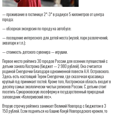
— проживание в гостинице 2*-3* в радиусе 5 километров от центра
города;
— обзорная экскурсия по городу на автобусе;
— посещение интересного для детей места (музей, парк развлечений,
аквапарк и т.п.);
— стоимость детского сувенира — игрушки.
Первое место рейтинга 30 городов России для осенних путешествий с
детьми заняла Кострома (бюджет — 2 980 рублей). Она считается
родиной Снегурочки благодаря одноименной повести А.Н. Островского.
Здесь есть настоящий Терем Снегурочки, где сказочная красавица
круглый год принимает гостей. Кроме того, Костромская область входит в
десятку самых экологически чистых регионов России. С детьми стоит
посетить Сумароковскую лосеферму и государственный природный
заповедник «Кологривский лес».
Вторую строчку рейтинга занимает Великий Новгород с бюджетом в 3
150 рублей. Если подняться на башню Кокуй Новгородского кремля, то