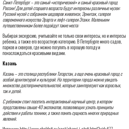
Санкт-Петербург – это
самый «исторический» и самый красивый город
России! Для детей старшего возраста будут интересны различные музеи:
Русский музей с собранием шедевров живописи, Эрмитаж, галерея
современного искусства Эрарта и лофт-галерея Этажи.
Маленьким
путешественникам более подойдут такие места:
Выбирая экскурсию, учитывайте не только свои интересы, но и интересы
ребенка, а также его возрастную категорию. В Петербурге много садов,
парков и скверов, где можно погулять в хорошую погоду и
понаслаждаться красивыми видами.
Казань
Казань – это
столица республики Татарстан, а еще очень красивый город с
особой архитектурой и культурой. На территории города можно увидеть
множество достопримечательностей, которые заинтересуют как взрослых,
так и детей.
С ребенком стоит посетить интерактивный научный центр, в котором
представлены свыше 40 экспонатов, позволяющих узнать принципы
действия и работы техники, а также понять сущность многих природных
явлений.
Источник: http://www.cheldeti.ru/rest/obzori_i_stati.html?uid=477