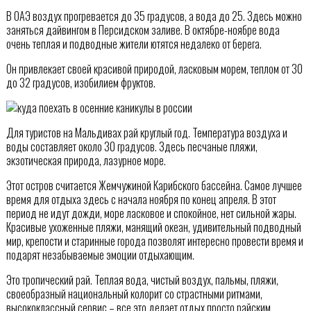
В ОАЭ воздух прогревается до 35 градусов, а вода до 25. Здесь можно
заняться дайвингом в Персидском заливе. В октябре-ноябре вода
очень теплая и подводные жители ютятся недалеко от берега.
Он привлекает своей красивой природой, ласковым морем, теплом от 30
до 32 градусов, изобилием фруктов.
Для туристов на Мальдивах рай круглый год. Температура воздуха и
воды составляет около 30 градусов. Здесь песчаные пляжи,
экзотическая природа, лазурное море.
Этот остров считается Жемчужиной Карибского бассейна. Самое лучшее
время для отдыха здесь с начала ноября по конец апреля. В этот
период не идут дожди, море ласковое и спокойное, нет сильной жары.
Красивые ухоженные пляжи, манящий океан, удивительный подводный
мир, крепости и старинные города позволят интересно провести время и
подарят незабываемые эмоции отдыхающим.
Это тропический рай. Теплая вода, чистый воздух, пальмы, пляжи,
своеобразный национальный колорит со страстными ритмами,
высококлассный сервис – все это делает отдых просто райским.