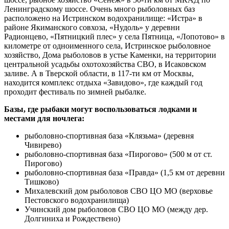
Ленинградскому шоссе. Очень много рыболовных баз
расположено на Истринском водохранилище: «Истра» в
районе Якиманского совхоза, «Нудоль» у деревни
Радионцево, «Пятницкий плес» у села Пятница, «Лопотово» в
километре от одноименного села, Истринское рыболовное
хозяйство, Дома рыболовов в устье Каменки, на территории
центральной усадьбы охотохозяйства СВО, в Исаковском
заливе. А в Тверской области, в 117-ти км от Москвы,
находится комплекс отдыха «Завидово», где каждый год
проходит фестиваль по зимней рыбалке.
Базы, где рыбаки могут воспользоваться лодками и
местами для ночлега:
рыболовно-спортивная база «Клязьма» (деревня
Чивирево)
рыболовно-спортивная база «Пирогово» (500 м от ст.
Пирогово)
рыболовно-спортивная база «Правда» (1,5 км от деревни
Тишково)
Михалевский дом рыболовов СВО ЦО МО (верховье
Пестовского водохранилища)
Учинский дом рыболовов СВО ЦО МО (между дер.
Долгиниха и Рождествено)