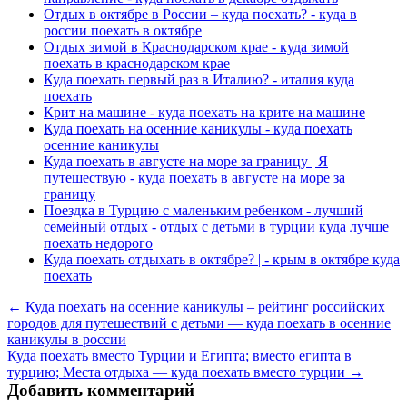
Отдых в октябре в России – куда поехать? - куда в
россии поехать в октябре
Отдых зимой в Краснодарском крае - куда зимой
поехать в краснодарском крае
Куда поехать первый раз в Италию? - италия куда
поехать
Крит на машине - куда поехать на крите на машине
Куда поехать на осенние каникулы - куда поехать
осенние каникулы
Куда поехать в августе на море за границу | Я
путешествую - куда поехать в августе на море за
границу
Поездка в Турцию с маленьким ребенком - лучший
семейный отдых - отдых с детьми в турции куда лучше
поехать недорого
Куда поехать отдыхать в октябре? | - крым в октябре куда
поехать
← Куда поехать на осенние каникулы – рейтинг российских
городов для путешествий с детьми — куда поехать в осенние
каникулы в россии
Куда поехать вместо Турции и Египта; вместо египта в
турцию; Места отдыха — куда поехать вместо турции →
Добавить комментарий