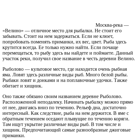
Москва-река —
«Велино» — отличное место для рыбалки. Не стоит его
забывать. Стоит на нем задержаться. Если не клюет,
попробовать поменять приманки, их вес, цвет. Рыба здесь
крутится всегда. Ее только нужно найти. Если почаще
перемещаться, то рыбу здесь вы найдете и поймаете. Данный
участок реки, получил свое название в честь деревни Велино.
Рыболово — культовое место, где находится очень рыбная
яма. Ловят здесь различные виды рыб. Много белой рыбы.
Рыбаки ловят и донками и на поплавочные удочки. Также
обитает и хищник.
Оно также обязано своим названием деревне Рыболово.
Расположенной неподалеку. Начинать рыбалку можно прямо
от нее, двигаясь вниз по течению. Рельеф дна, достаточно
интересный. Как следствие, рыба на нем держится. В яме с
обратным течением оседают плывущие по течению коряги.
Там ищут укрытие различные виды рыб. В том числе и
хищник. Предпочитающий самые разнообразные джиговые
приманки.