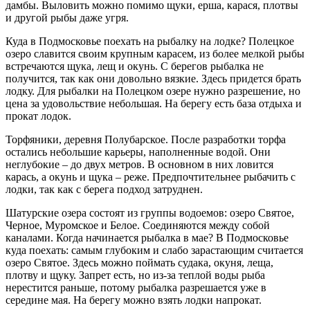
дамбы. Выловить можно помимо щуки, ерша, карася, плотвы
и другой рыбы даже угря.
Куда в Подмосковье поехать на рыбалку на лодке? Полецкое
озеро славится своим крупным карасем, из более мелкой рыбы
встречаются щука, лещ и окунь. С берегов рыбалка не
получится, так как они довольно вязкие. Здесь придется брать
лодку. Для рыбалки на Полецком озере нужно разрешение, но
цена за удовольствие небольшая. На берегу есть база отдыха и
прокат лодок.
Торфяники, деревня Полубарское. После разработки торфа
остались небольшие карьеры, наполненные водой. Они
неглубокие – до двух метров. В основном в них ловится
карась, а окунь и щука – реже. Предпочтительнее рыбачить с
лодки, так как с берега подход затруднен.
Шатурские озера состоят из группы водоемов: озеро Святое,
Черное, Муромское и Белое. Соединяются между собой
каналами. Когда начинается рыбалка в мае? В Подмосковье
куда поехать: самым глубоким и слабо зарастающим считается
озеро Святое. Здесь можно поймать судака, окуня, леща,
плотву и щуку. Запрет есть, но из-за теплой воды рыба
нерестится раньше, потому рыбалка разрешается уже в
середине мая. На берегу можно взять лодки напрокат.