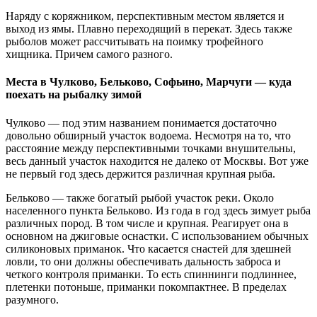
Наряду с коряжником, перспективным местом является и
выход из ямы. Плавно переходящий в перекат. Здесь также
рыболов может рассчитывать на поимку трофейного
хищника. Причем самого разного.
Места в Чулково, Бельково, Софьино, Марчуги — куда
поехать на рыбалку зимой
Чулково — под этим названием понимается достаточно
довольно обширный участок водоема. Несмотря на то, что
расстояние между перспективными точками внушительны,
весь данный участок находится не далеко от Москвы. Вот уже
не первый год здесь держится различная крупная рыба.
Бельково — также богатый рыбой участок реки. Около
населенного пункта Бельково. Из года в год здесь зимует рыба
различных пород. В том числе и крупная. Реагирует она в
основном на джиговые оснастки. С использованием обычных
силиконовых приманок. Что касается снастей для здешней
ловли, то они должны обеспечивать дальность заброса и
четкого контроля приманки. То есть спиннинги подлиннее,
плетенки потоньше, приманки покомпактнее. В пределах
разумного.