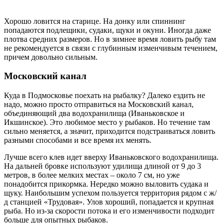
Хорошо ловится на старице. На донку или спиннинг
попадаются подлещики, судаки, щуки и окуни. Иногда даже
плотва средних размеров. Но в зимнее время ловить рыбу там
не рекомендуется в связи с глубинным изменчивым течением,
причем довольно сильным.
Московский канал
Куда в Подмосковье поехать на рыбалку? Далеко ездить не
надо, можно просто отправиться на Московский канал,
объединяющий два водохранилища (Иваньковское и
Икшинское). Это любимое место у рыбаков. Но течение там
сильно меняется, а значит, приходится подстраиваться ловить
разными способами и все время их менять.
Лучше всего клев идет вверху Иваньковского водохранилища.
На дальней бровке используют удилища длиной от 9 до 3
метров, в более мелких местах – около 7 см, но уже
понадобится прикормка. Нередко можно выловить судака и
щуку. Наибольшим успехом пользуется территория рядом с ж/
д станцией «Трудовая». Улов хороший, попадается и крупная
рыба. Но из-за скорости потока и его изменчивости подходит
больше для опытных рыбаков.