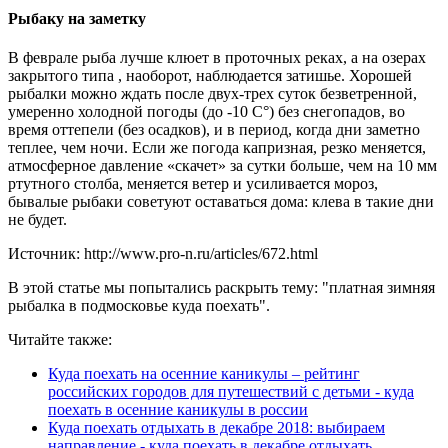
Рыбаку на заметку
В феврале рыба лучше клюет в проточных реках, а на озерах
закрытого типа , наоборот, наблюдается затишье. Хорошей
рыбалки можно ждать после двух-трех суток безветренной,
умеренно холодной погоды (до -10 С°) без снегопадов, во
время оттепели (без осадков), и в период, когда дни заметно
теплее, чем ночи. Если же погода капризная, резко меняется,
атмосферное давление «скачет» за сутки больше, чем на 10 мм
ртутного столба, меняется ветер и усиливается мороз,
бывалые рыбаки советуют оставаться дома: клева в такие дни
не будет.
Источник: http://www.pro-n.ru/articles/672.html
В этой статье мы попытались раскрыть тему: "платная зимняя
рыбалка в подмосковье куда поехать".
Читайте также:
Куда поехать на осенние каникулы – рейтинг
российских городов для путешествий с детьми - куда
поехать в осенние каникулы в россии
Куда поехать отдыхать в декабре 2018: выбираем
направление - куда поехать в декабре отдыхать