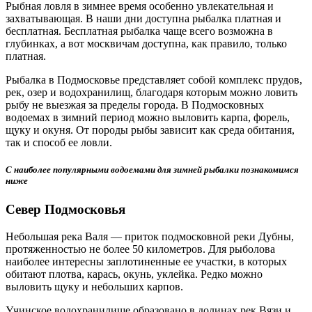
Рыбная ловля в зимнее время особенно увлекательная и
захватывающая. В наши дни доступна рыбалка платная и
бесплатная. Бесплатная рыбалка чаще всего возможна в
глубинках, а вот москвичам доступна, как правило, только
платная.
Рыбалка в Подмосковье представляет собой комплекс прудов,
рек, озер и водохранилищ, благодаря которым можно ловить
рыбу не выезжая за пределы города. В Подмосковных
водоемах в зимний период можно выловить карпа, форель,
щуку и окуня. От породы рыбы зависит как среда обитания,
так и способ ее ловли.
С наиболее популярными водоемами для зимней рыбалки познакомимся
ниже
Север Подмосковья
Небольшая река Валя — приток подмосковной реки Дубны,
протяженностью не более 50 километров. Для рыболова
наиболее интересны заплотиненные ее участки, в которых
обитают плотва, карась, окунь, уклейка. Редко можно
выловить щуку и небольших карпов.
Учинское водохранилище образовано в долинах рек Вязи и