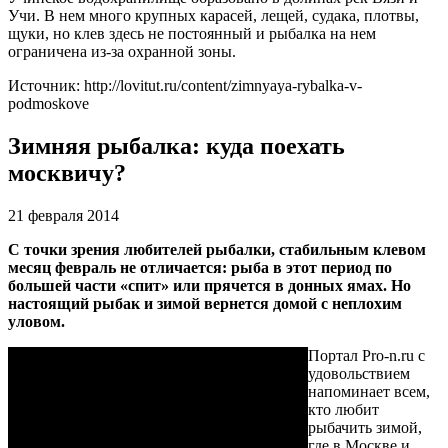
Учи. В нем много крупных карасей, лещей, судака, плотвы,
щуки, но клев здесь не постоянный и рыбалка на нем
ограничена из-за охранной зоны.
Источник: http://lovitut.ru/content/zimnyaya-rybalka-v-
podmoskove
Зимняя рыбалка: куда поехать
москвичу?
21 февраля 2014
С точки зрения любителей рыбалки, стабильным клевом
месяц февраль не отличается: рыба в этот период по
большей части «спит» или прячется в донных ямах. Но
настоящий рыбак и зимой вернется домой с неплохим
уловом.
Портал Pro-n.ru с
удовольствием
напоминает всем,
кто любит
рыбачить зимой,
где в Москве и