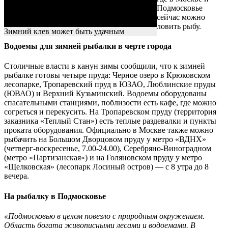
Подмосковье
сейчас можно
ловить рыбу.
Зимний клев может быть удачным
Водоемы для зимней рыбалки в черте города
Столичные власти в канун зимы сообщили, что к зимней
рыбалке готовы четыре пруда: Черное озеро в Крюковском
лесопарке, Тропаревский пруд в ЮЗАО, Люблинские пруды
(ЮВАО) и Верхний Кузьминский. Водоемы оборудованы
спасательными станциями, поблизости есть кафе, где можно
согреться и перекусить. На Тропаревском пруду (территория
заказника «Теплый Стан») есть теплые раздевалки и пункты
проката оборудования. Официально в Москве также можно
рыбачить на Большом Дворцовом пруду у метро «ВДНХ»
(четверг-воскресенье, 7.00-24.00), Серебряно-Виноградном
(метро «Партизанская») и на Голяновском пруду у метро
«Щелковская» (лесопарк Лосиный остров) — с 8 утра до 8
вечера.
На рыбалку в Подмосковье
«Подмосковью в целом повезло с природным окружением.
Область богата живописными лесами и водоемами. В