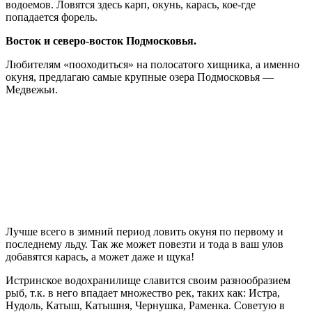
водоемов. Ловятся здесь карп, окунь, карась, кое-где
попадается форель.
Восток и северо-восток Подмосковья.
Любителям «пооходиться» на полосатого хищника, а именно
окуня, предлагаю самые крупные озера Подмосковья —
Медвежьи.
Лучше всего в зимний период ловить окуня по первому и
последнему льду. Так же может повезти и тода в ваш улов
добавятся карась, а может даже и щука!
Истринское водохранилище славится своим разнообразием
рыб, т.к. в него впадает множество рек, таких как: Истра,
Нудоль, Катыш, Катышня, Чернушка, Раменка. Советую в