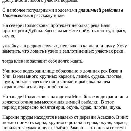
доступность любого участка водоема.
С наиболее популярными водоемами для
зимней рыбалки в
Подмосковье
, я расскажу ниже.
На севере Подмосковья протекает небольая река Валя —
приток реки Дубны. Здесь вы можете поймать плотву, карася,
окуня,
уклейку, а в редких случаях, неольшого карпа или щуку. Хочу
заметить, что ловить нужно в заплотиненных участках реки,
тогда клев не заставит себя долго ждать.
Учинское водохранилище образовано в долинах рек Вязи и
Учи. В нем много крупных карасей, лещей, судака, плотвы,
щуки, но клев здесь не постоянный и рыбалка на нем
ограничена из-за охранной зоны.
На западе Подмосковья находится Можайское водохранилие и
является отличным местом для зимней рыбалки. В этот
период прекрасно ловятся ерш, окунь, судак, плотва, щука.
Нарские пруды находятся недалеко от деревни Асаково. В них
можно поймать карпа, крупного ротана и ерша, окуня, карася,
попадается судак и щука. Рыбхоз Раково — это целая система