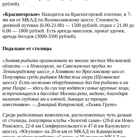
рублей).
«Красногорское»
Находится на Красногорской плотине, в 7-
ми км от МКАД по Волоколамскому шоссе. Стоимость
дневной путевки (6.00-21.00) — 1500 рублей; отдых с 21.00 до
6.00 — 1800 рублей. Есть аренда мангалов, прокат удочек,
аренда беседок (3000-3500 рублей).
Подальше от столицы
«Зимняя рыбалка организована во многих местах Московской
области — в Новогорске, на Савельевских прудах по
Ленинградскому шоссе, в Хомяково по Ярославскому шоссе.
Популярны среди рыбаков Медвежьи озера (Щелковское
шоссе). Есть несколько оборудованных баз для рыбалки и на
реке Пахра — здесь до сих пор водятся самые крупные лещи,
встречающиеся в бассейне Москвы-реки, видимо, благодаря
наличию глубоких ям и ключей, бьющих из трещин
известняков» — Дмитрий Котровский, «Химки Групп»
Среди рыболовных комплексов, расположенных чуть дальше
от столицы, популярны клубы «Золотой сазан» (29-й км Ново-
Рижского, 22-й км Симферопольского и 47-й км Калужского
шоссе), «Юсупово» на 20-м км от МКАД по Каширскому
шоссе, рыбное хозяйство «Сенеж» в 50-ти км от МКАД по