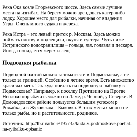
Река Ока возле Егорьевского шоссе. Здесь самые лучшие
места на изгибах. На берегу можно арендовать катер либо
лодку. Хорошее место для рыбалки, начиная от впадения
Угры. Очень много судака и жереха.
Река Истра – это левый приток р. Москвы. Здесь можно
поймать плотву и подлещика, окуня и густера. Чуть ниже
Истринского водохранилища – гольца, язя, голавля и пескаря.
Иногда попадается жерех и лещ.
Подводная рыбалка
Подводной охотой можно заниматься и в Подмосковье, а не
только за границей. Особенно в летнее время. Есть множество
красивых мест. Так куда поехать на подводную рыбалку в
Подмосковье? Например, к поселку Противино на Протве.
Неплохо порыбачить можно на Ламе, р. Черной, у Северки. В
Домодедовском районе пользуется большим успехом р.
Рожайка, а в Жуковском – Быковка. В этих местах много не
только рыбы, но и растительности, родников.
Источник: http://fb.ru/article/195732/kuda-v-podmoskove-poehat-
na-ryibalku-opisanie