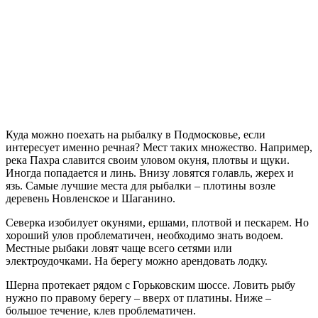
Куда можно поехать на рыбалку в Подмосковье, если
интересует именно речная? Мест таких множество. Например,
река Пахра славится своим уловом окуня, плотвы и щуки.
Иногда попадается и линь. Внизу ловятся голавль, жерех и
язь. Самые лучшие места для рыбалки – плотины возле
деревень Новленское и Шаганино.
Северка изобилует окунями, ершами, плотвой и пескарем. Но
хороший улов проблематичен, необходимо знать водоем.
Местные рыбаки ловят чаще всего сетями или
электроудочками. На берегу можно арендовать лодку.
Шерна протекает рядом с Горьковским шоссе. Ловить рыбу
нужно по правому берегу – вверх от платины. Ниже –
большое течение, клев проблематичен.