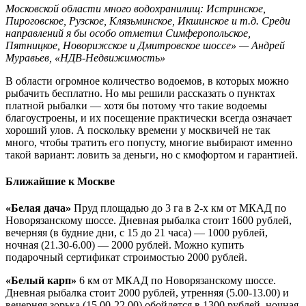
Московской области много водохранилищ: Истринское,
Пироговское, Рузское, Клязьминское, Икшинское и т.д. Среди
направлений я бы особо отметил Симферопольское,
Пятницкое, Новорижское и Дмитровское шоссе» — Андрей
Муравьев, «НДВ-Недвижимость»
В области огромное количество водоемов, в которых можно
рыбачить бесплатно. Но мы решили рассказать о пунктах
платной рыбалки — хотя бы потому что такие водоемы
благоустроены, и их посещение практически всегда означает
хороший улов. А поскольку времени у москвичей не так
много, чтобы тратить его попусту, многие выбирают именно
такой вариант: ловить за деньги, но с кмофортом и гарантией.
Ближайшие к Москве
«Белая дача»
Пруд площадью до 3 га в 2-х км от МКАД по
Новорязанскому шоссе. Дневная рыбалка стоит 1600 рублей,
вечерняя (в будние дни, с 15 до 21 часа) — 1000 рублей,
ночная (21.30-6.00) — 2000 рублей. Можно купить
подарочный сертификат строимостью 2000 рублей.
«Белый карп»
6 км от МКАД по Новорязанскому шоссе.
Дневная рыбалка стоит 2000 рублей, утренняя (5.00-13.00) и
вечерняя зорька (15.00-22.00) обойдется в 1300 рублей, ночная