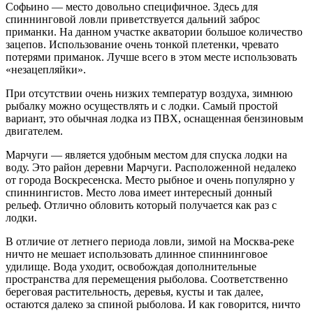
Софьино — место довольно специфичное. Здесь для
спиннинговой ловли приветствуется дальний заброс
приманки. На данном участке акватории большое количество
зацепов. Использование очень тонкой плетенки, чревато
потерями приманок. Лучше всего в этом месте использовать
«незацепляйки».
При отсутствии очень низких температур воздуха, зимнюю
рыбалку можно осуществлять и с лодки. Самый простой
вариант, это обычная лодка из ПВХ, оснащенная бензиновым
двигателем.
Марчуги — является удобным местом для спуска лодки на
воду. Это район деревни Марчуги. Расположенной недалеко
от города Воскресенска. Место рыбное и очень популярно у
спиннингистов. Место лова имеет интересный донный
рельеф. Отлично обловить который получается как раз с
лодки.
В отличие от летнего периода ловли, зимой на Москва-реке
ничто не мешает использовать длинное спиннинговое
удилище. Вода уходит, освобождая дополнительные
пространства для перемещения рыболова. Соответственно
береговая растительность, деревья, кусты и так далее,
остаются далеко за спиной рыболова. И как говорится, ничто