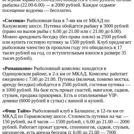
рыбалка (22.00-6.00) — в 2000 рублей. Каждое седьмое
посещение водоема — бесплатно.
«Сосенки»
Рыболовная база в 7-ми км от МКАД по
Калужскому шоссе. Путевка обойдется рыбаку в 3000 рублей
(право на вылов рыбы с 6.00 до 21.00 или с 21.00 до 6.00).
Можно арендовать беседку (без права ловли) за 2500 рублей
или купить гостевую путевку за 1500 рублей. Клуб предлагает
рыболовам членство (в прошлом году это обходилось в 17
тысяч рублей на год, со вступительным взносм в размере 35
тысяч рублей).
«Ромашково»
Рыболовный комплекс находится в
Одинцовском районе, в 2-х км от МКАД. Комплекс работает
ежедневно с 7.00 до 21.00. Путевка (включая, помимо мостка,
аренду беседки) обойдется в 2500 рублей, гостевая путевка —
в 1000 рублей. На базе есть прокат снастей, мангалов, садков,
стульев, продажа прикормки. Есть и отапливаемые VIP-
домики (6000 рублей в сутки) с ванной и кухней.
«Фиш Тайм»
Рыболовный клуб в Балашихе, в 12-ти км от
МКАД по Горьковскому шоссе. Стоимость путевки на час —
150 рублей, на 8 часов — 1500 рублей, с 6.00 до 21.00 — 2000
рублей. Работает прокат удочек, спиннингов, садков, стульев,
шезлонгов, есть аренда беседок (с 6.00 до 21.00 — 7000