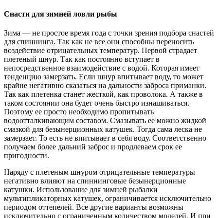
Снасти для зимней ловли рыбы
Зима — не простое время года с точки зрения подбора снастей
для спиннинга. Так как не все они способны переносить
воздействие отрицательных температур. Первой страдает
плетеный шнур. Так как постоянно вступает в
непосредственное взаимодействие с водой. Которая имеет
тенденцию замерзать. Если шнур впитывает воду, то может
крайне негативно сказаться на дальности заброса приманки.
Так как плетенка станет жесткой, как проволока. А также в
таком состоянии она будет очень быстро изнашиваться.
Поэтому ее просто необходимо пропитывать
водоотталкивающим составом. Смазывать ее можно жидкой
смазкой для безынерционных катушек. Тогда сама леска не
замерзает. То есть не впитывает в себя воду. Соответственно
получаем более дальний заброс и продлеваем срок ее
пригодности.
Наряду с плетеным шнуром отрицательные температуры
негативно влияют на спиннинговые безынерционные
катушки. Использование для зимней рыбалки
мультипликаторных катушек, ограничивается исключительно
периодом оттепелей. Все другие варианты возможны
исключительно с ограниченным количеством моделей. И при