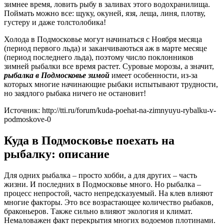
зимнее время, ловить рыбу в заливах этого водохранилища.
Поймать можно все: щуку, окуней, язя, леща, линя, плотву,
густеру и даже толстолобика!
Холода в Подмосковье могут начинаться с Ноября месяца
(период первого льда) и заканчиваються аж в марте месяце
(период последнего льда), поэтому число поклонников
зимней рыбалки все время растет. Суровые морозы, а значит,
рыбалка в Подмосковье зимой
имеет особенности, из-за
которых многие начинающие рыбаки испытывают трудности,
но заядлого рыбака ничего не остановит!
Источник: http://tti.ru/forum/kuda-poehat-na-zimnyuyu-rybalku-v-
podmoskove-0
Куда в Подмосковье поехать на
рыбалку: описание
Для одних рыбалка – просто хобби, а для других – часть
жизни. И последних в Подмосковье много. Но рыбалка –
процесс непростой, часто непредсказуемый. На клев влияют
многие факторы. Это все возрастающее количество рыбаков,
браконьеров. Также сильно влияют экология и климат.
Немаловажен факт перекрытия многих водоемов плотинами.