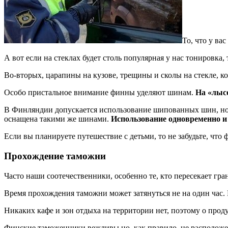
То, что у ва
А вот если на стеклах будет столь популярная у нас тонировка,
Во-вторых, царапины на кузове, трещины и сколы на стекле, к
Особо пристальное внимание финны уделяют шинам.
На «лысо
В Финляндии допускается использование шипованных шин, но т
оснащена такими же шинами.
Использование одновременно и
Если вы планируете путешествие с детьми, то не забудьте, что
Прохождение таможни
Часто наши соотечественники, особенно те, кто пересекает гра
Время прохождения таможни может затянуться не на один час. 
Никаких кафе и зон отдыха на территории нет, поэтому о проду
Финские таможенники вежливы но, как правило, не расположе