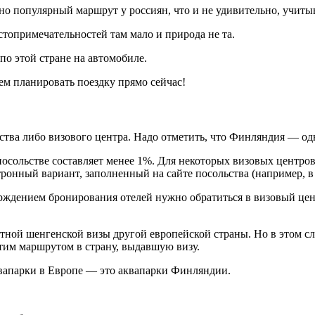
о популярный маршрут у россиян, что и не удивительно, учитыв
стопримечательностей там мало и природа не та.
 по этой стране на автомобиле.
ем планировать поездку прямо сейчас!
тва либо визового центра. Надо отметить, что Финляндия — одна
посольстве составляет менее 1%. Для некоторых визовых центро
ронный вариант, заполненный на сайте посольства (например, в
ерждением бронирования отелей нужно обратиться в визовый це
ой шенгенской визы другой европейской страны. Но в этом случ
этим маршрутом в страну, выдавшую визу.
апарки в Европе — это аквапарки Финляндии.