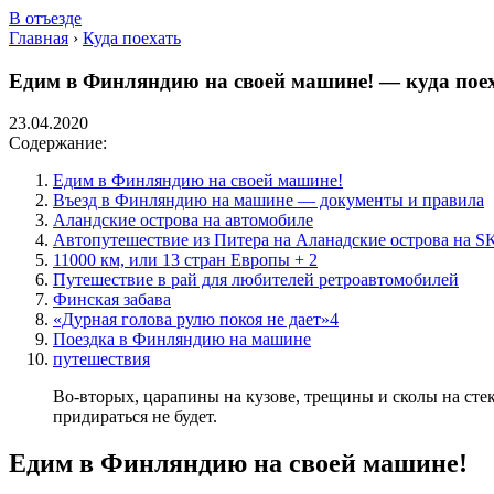
В отъезде
Главная
›
Куда поехать
Едим в Финляндию на своей машине! — куда пое
23.04.2020
Содержание:
Едим в Финляндию на своей машине!
Въезд в Финляндию на машине — документы и правила
Аландские острова на автомобиле
Автопутешествие из Питера на Аланадские острова н
11000 км, или 13 стран Европы + 2
Путешествие в рай для любителей ретроавтомобилей
Финская забава
«Дурная голова рулю покоя не дает»4
Поездка в Финляндию на машине
путешествия
Во-вторых, царапины на кузове, трещины и сколы на сте
придираться не будет.
Едим в Финляндию на своей машине!