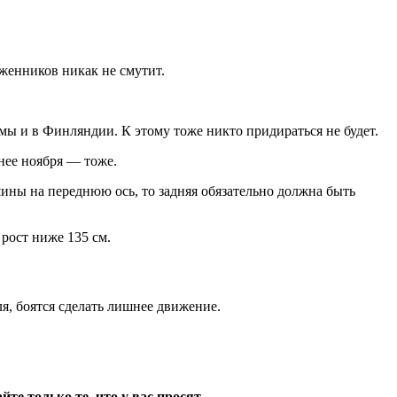
оженников никак не смутит.
мы и в Финляндии. К этому тоже никто придираться не будет.
нее ноября — тоже.
ны на переднюю ось, то задняя обязательно должна быть
й рост ниже 135 см.
ля, боятся сделать лишнее движение.
йте только те, что у вас просят
.