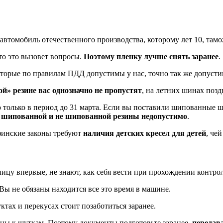
с автомобиль отечественного производства, которому лет 10, там
 то это вызовет вопросы.
Поэтому пленку лучше снять заранее
.
оторые по правилам ПДД допустимы у нас, точно так же допусти
й» резине вас однозначно не пропустят
, на летних шинах позд
олько в период до 31 марта. Если вы поставили шипованные ши
 шипованной и не шипованной резины недопустимо
.
 финские законы требуют
наличия детских кресел для детей
, че
ницу впервые, не знают, как себя вести при прохождении контро
Вы не обязаны находится все это время в машине.
ктах и перекусах стоит позаботиться заранее.
ны к шуткам. Поэтому документы подготовьте заранее,
передава