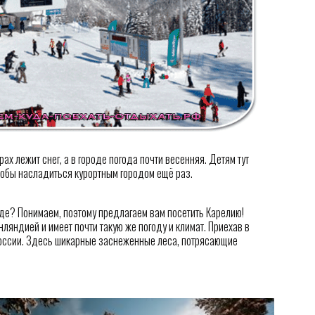
орах лежит снег, а в городе погода почти весенняя. Детям тут
чтобы насладиться курортным городом ещё раз.
оде? Понимаем, поэтому предлагаем вам посетить Карелию!
ляндией и имеет почти такую же погоду и климат. Приехав в
оссии. Здесь шикарные заснеженные леса, потрясающие