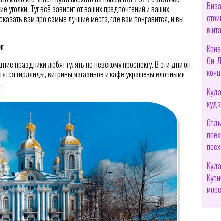
Виза
ие уголки. Тут всё зависит от ваших предпочтений и ваших
стои
казать вам про самые лучшие места, где вам понравится, и вы
в ит
рг
Коне
Он-Л
дние праздники любят гулять по невскому проспекту. В эти дни он
конц
етятся гирлянды, витрины магазинов и кафе украшены елочными
.
Куда
куда
Отды
поех
поех
Куда
Купи
мор