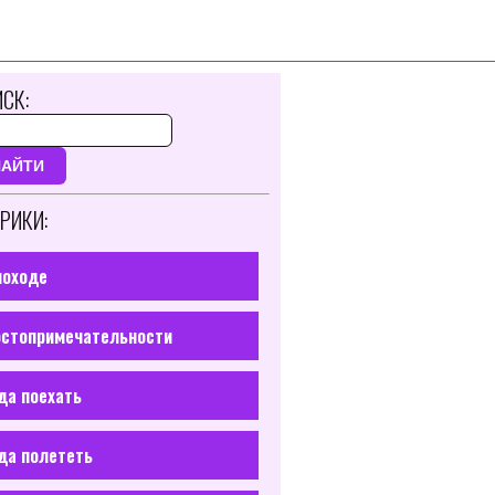
СК:
НАЙТИ
РИКИ:
походе
стопримечательности
да поехать
да полететь