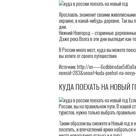
Ярославль знаменит своими живописными у
окраине, в какой-нибудь деревне. Так вы 
дни.
Нижний Новгород – старинные деревянные 
Даже река Волга в эти дни выглядит как-то
В России много мест, куда вы можете поеха
вы хотите от своего путешествия.
Источник: http://xn——6cdbbiredae5d0a0aj
newsid=283&seourl=kuda-poehat-na-novyy-g
КУДА ПОЕХАТЬ НА НОВЫЙ Г
Если
России, вы на правильном пути. В нашей 
туристов, нужно только выбрать правильно
Таким образом вы сможете и Новый год в 
посетить, и впечатлений ярких набраться 
место новогоднего отдыха и в путь!