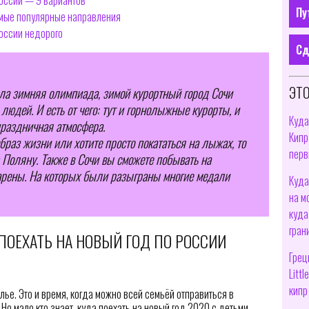
России — 9 вариантов
Пу
амые популярные направления
России недорого
Сд
ЭТО
шла зимняя олимпиада, зимой курортный город Сочи
людей. И есть от чего: тут и горнолыжные курорты, и
Куда
раздничная атмосфера.
Кипр
раз жизни или хотите просто покататься на лыжах, то
перв
 Поляну. Также в Сочи вы сможете побывать на
арены. На которых были разыграны многие медали
Куда
на м
куда
гран
ПОЕХАТЬ НА НОВЫЙ ГОД ПО РОССИИ
Грец
Litt
кипр
лье. Это и время, когда можно всей семьёй отправиться в
Но мало кто знает, куда поехать на новый год 2020 с детьми.