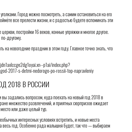
голками. Город можно посмотреть, а самим остановиться на его
поймёте все прелести жизни, и с радостью будете вспоминать эти
церкви, постройки 16 веков, конные упряжки и многое другое.
 по-другому.
ть на новогодние праздник в этом году. Главное точно знать, что
dn1axlccge2dg1oyai.xn--p1ai/index.php?
od-2017-s-detmi-nedorogo-po-rossii-top-napravleniy
ОД 2018 В РОССИИ
 вы задались вопросом, куда поехать на новый год 2018 в
стране множество развлечений, и приятных сюрпризов ожидает
 место или даже целый тур.
необычных интересных условиях встретить, и новые места
на весь год. Особенно рада малышня будет, так что — выбираем