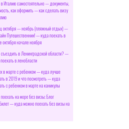
 в Италию самостоятельно — документы,
мость, как оформить — как сделать визу
алию
ц октября — ноябрь (пляжный отдых) —
айн Путешественник! — куда поехать в
е октября начале ноября
 съездить в Ленинградской области? —
 поехать в ленобласти
х в марте с ребенком — куда лучше
ать в 2019 и что посмотреть — куда
ать с ребенком в марте на каникулы
 поехать на море без визы; Блог
билет — куда можно поехать без визы на
е