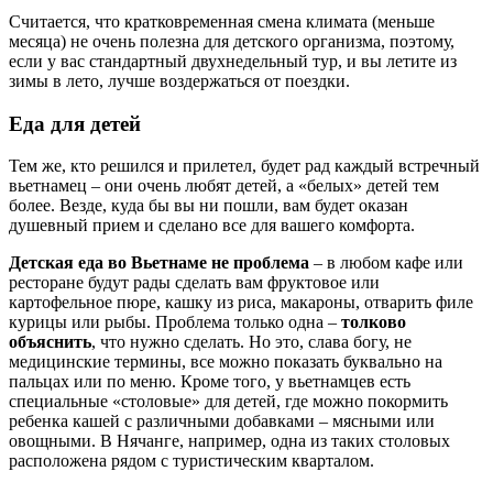
Считается, что кратковременная смена климата (меньше
месяца) не очень полезна для детского организма, поэтому,
если у вас стандартный двухнедельный тур, и вы летите из
зимы в лето, лучше воздержаться от поездки.
Еда для детей
Тем же, кто решился и прилетел, будет рад каждый встречный
вьетнамец – они очень любят детей, а «белых» детей тем
более. Везде, куда бы вы ни пошли, вам будет оказан
душевный прием и сделано все для вашего комфорта.
Детская еда во Вьетнаме не проблема
– в любом кафе или
ресторане будут рады сделать вам фруктовое или
картофельное пюре, кашку из риса, макароны, отварить филе
курицы или рыбы. Проблема только одна –
толково
объяснить
, что нужно сделать. Но это, слава богу, не
медицинские термины, все можно показать буквально на
пальцах или по меню. Кроме того, у вьетнамцев есть
специальные «столовые» для детей, где можно покормить
ребенка кашей с различными добавками – мясными или
овощными. В Нячанге, например, одна из таких столовых
расположена рядом с туристическим кварталом.