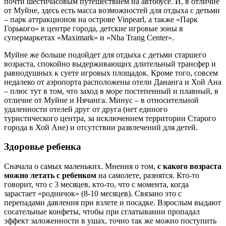
почти шестичасовым путешествием на автобусе. И, в отличие
от Муйне, здесь есть масса возможностей для отдыха с детьми
– парк аттракционов на острове Vinpearl, а также «Парк
Горького» в центре города, детские игровые зоны в
супермаркетах «Maximark» и «Nha Trang Center».
Муйне же больше подойдет для отдыха с детьми старшего
возраста, спокойно выдерживающих длительный трансфер и
равнодушных к суете игровых площадок. Кроме того, совсем
недалеко от аэропорта расположены отели Дананга и Хой Ана
– плюс тут в том, что заход в море постепенный и плавный, в
отличие от Муйне и Нячанга. Минус – в относительной
удаленности отелей друг от друга (нет единого
туристического центра, за исключением территории Старого
города в Хой Ане) и отсутствии развлечений для детей.
Здоровье ребенка
Сначала о самых маленьких. Мнения о том,
с какого возраста
можно летать с ребенком
на самолете, разнятся. Кто-то
говорит, что с 3 месяцев, кто-то, что с момента, когда
зарастает «родничок» (8-10 месяцев). Связано это с
перепадами давления при взлете и посадке. Взрослым выдают
сосательные конфеты, чтобы при сглатывании пропадал
эффект заложенности в ушах, точно так же можно поступить