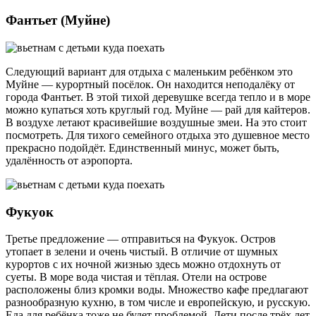
Фантьет (Муйне)
Следующий вариант для отдыха с маленьким ребёнком это
Муйне — курортный посёлок. Он находится неподалёку от
города Фантьет. В этой тихой деревушке всегда тепло и в море
можно купаться хоть круглый год. Муйне — рай для кайтеров.
В воздухе летают красивейшие воздушные змеи. На это стоит
посмотреть. Для тихого семейного отдыха это душевное место
прекрасно подойдёт. Единственный минус, может быть,
удалённость от аэропорта.
Фукуок
Третье предложение — отправиться на Фукуок. Остров
утопает в зелени и очень чистый. В отличие от шумных
курортов с их ночной жизнью здесь можно отдохнуть от
суеты. В море вода чистая и тёплая. Отели на острове
расположены близ кромки воды. Множество кафе предлагают
разнообразную кухню, в том числе и европейскую, и русскую.
Еда для ребёнка тоже не будет проблемой. Дети после трёх лет