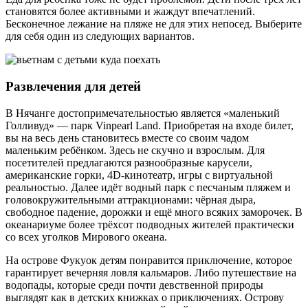
становятся более активными и жаждут впечатлений.
Бесконечное лежание на пляже не для этих непосед. Выберите
для себя один из следующих вариантов.
Развлечения для детей
В Нячанге достопримечательностью является «маленький
Голливуд» — парк Vinpearl Land. Приобретая на входе билет,
вы на весь день становитесь вместе со своим чадом
маленьким ребёнком. Здесь не скучно и взрослым. Для
посетителей предлагаются разнообразные карусели,
американские горки, 4D-кинотеатр, игры с виртуальной
реальностью. Далее идёт водный парк с песчаным пляжем и
головокружительными аттракционами: чёрная дыра,
свободное падение, дорожки и ещё много всяких заморочек. В
океанариуме более трёхсот подводных жителей практически
со всех уголков Мирового океана.
На острове Фукуок детям понравится приключение, которое
гарантирует вечерняя ловля кальмаров. Либо путешествие на
водопады, которые среди почти девственной природы
выглядят как в детских книжках о приключениях. Острову