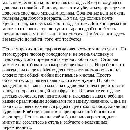
малышом, если он копошится возле воды. Вход в воду здесь
довольно спокойный, но лучше в этом убедиться, прежде чем
доверять своё чадо морским волнам. Солнечные ванны очень
полезны для любого возраста. Но там, где солнце почти
круглый год, загореть можно и под зонтом. Детские крема или
молочко от солнца лучше купить заранее, дабы не бегать
потом по лавкам и магазинам в поисках. Тем более, что здесь
вы можете не найти, того что требуется.
После морских процедур всегда очень хочется перекусить. На
этом курорте любому голодному и не очень человеку и
человечку могут предложить еду на любой вкус. Сами вы
можете попробовать и заморские деликатесы. Но ребёнок это
совсем другое дело. Меню для него составить довольно не
сложно при общей любви вьетнамцев к детям. Просто
объясните, хотя бы на пальцах, что вам нужно. В любом
заведении для вашего малыша с удовольствием приготовят и
кашу, и пюре из овощей или фруктов. В Нячанге есть даже
детская столовая, где приготовят и накормят вашего ребёнка
кашей с различными добавками по вашему желанию. Одна из
таких столовых находится рядом с центром по обслуживанию
туристов. Ещё один плюс в территориальной близости к
аэропорту. После авиаперелёта буквально через тридцать
минут вы заселитесь в отель и забудете о воздушных
переживаниях.