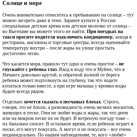
Солнце и море
Очень внимательно отнеситесь к пребыванию на солнце – тут
можно загореть даже в тени. Заранее купите в России
специальные детские крема или детское молочко от солнца –
во Вьетнаме вы можете этого не найти.
При поездках на
такси просите водителя выключить кондиционер
, заходя в
рестораны, магазины и торговые центры, всегда оценивайте
температуру внутри – после жары на улице простыть
достаточно легко.
Что касается моря, правило тут одно и очень простое –
не
спускайте с ребенка глаз
. Вход в воду что в Муйне, что в
Нячанге довольно крутой, и обратной волной от берега
ребенка может подтолкнуть на глубину, так что ходите
купаться только вместе, а при игре малыша у кромки воды
будьте всегда рядом.
Отдельно
хочется сказать о песчаных блохах
. Строго,
говоря, это не блохи, а разновидность очень мелких москитов,
живущих в песке. Они не любят воды и жары, так что днем
или на мокром песке их не будет. В ветреную погоду тоже –
их банально сносит. В остальное время, если ребенок играет в
песке, его могут покусать. А могут и не покусать – все очень
индивидуально. По нашим наблюдениям, те, кого «любят»