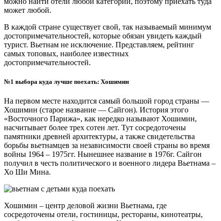
можно найти отели любой категории, поэтому приехать туда
может любой.
В каждой стране существует свой, так называемый минимум
достопримечательностей, которые обязан увидеть каждый
турист. Вьетнам не исключение. Представляем, рейтинг
самых топовых, наиболее известных
достопримечательностей.
№1 выбора куда лучше поехать: Хошимин
На первом месте находится самый большой город страны —
Хошимин (старое название — Сайгон). История этого
«Восточного Парижа», как нередко называют Хошимин,
насчитывает более трех сотен лет. Тут сосредоточены
памятники древней архитектуры, а также свидетельства
борьбы вьетнамцев за независимости своей страны во время
войны 1964 – 1975гг. Нынешнее название в 1976г. Сайгон
получил в честь политического и военного лидера Вьетнама –
Хо Ши Мина.
Хошимин – центр деловой жизни Вьетнама, где
сосредоточены отели, гостиницы, рестораны, кинотеатры,