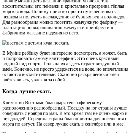
вполне можно дать название «райский уголок», так
восхитительны его пейзажи и кристально прозрачна тёплая
морская вода. По нему приятно просто путешествовать
пешком и получать наслаждение от бурных рек и водопадов.
Для разнообразия можно посетить жемчужную фабрику —
плантацию по выращиванию жемчуга и приобрести в
фабричном магазине изделия из него.
В Муйне ребёнку будет интересно посмотреть, а может, быть
и попробовать самому кайтсёрфинг. Это очень красивый
водный вид спорта. Роль паруса здесь играет воздушный
змей. Конечно, не просто удержаться на воде, но впечатления
остаются восхитительные. Сказочно раскрашенный змей
рвётся ввысь, увлекая за собой.
Когда лучше ехать
Климат во Вьетнаме благодаря географическому
расположению разнообразный. Поездку на юг страны лучше
совершать с ноября по май. В это время там не очень жарко и
нет дождей. Середина страны благоприятна для посещения с
марта по август. На север лучше ехать в сентябре или в мае.