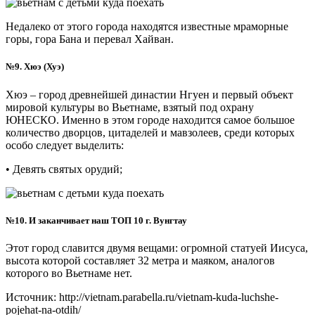
Недалеко от этого города находятся известные мраморные
горы, гора Бана и перевал Хайван.
№9. Хюэ (Хуэ)
Хюэ – город древнейшей династии Нгуен и первый объект
мировой культуры во Вьетнаме, взятый под охрану
ЮНЕСКО. Именно в этом городе находится самое большое
количество дворцов, цитаделей и мавзолеев, среди которых
особо следует выделить:
• Девять святых орудий;
№10. И заканчивает наш ТОП 10 г. Вунгтау
Этот город славится двумя вещами: огромной статуей Иисуса,
высота которой составляет 32 метра и маяком, аналогов
которого во Вьетнаме нет.
Источник: http://vietnam.parabella.ru/vietnam-kuda-luchshe-
pojehat-na-otdih/