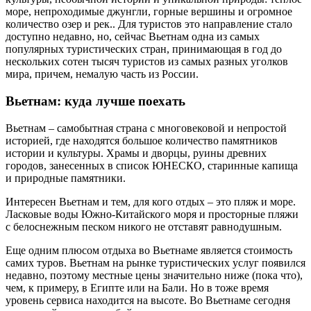
море, непроходимые джунгли, горные вершины и огромное
количество озер и рек.. Для туристов это направление стало
доступно недавно, но, сейчас Вьетнам одна из самых
популярных туристических стран, принимающая в год до
нескольких сотен тысяч туристов из самых разных уголков
мира, причем, немалую часть из России.
Вьетнам: куда лучше поехать
Вьетнам – самобытная страна с многовековой и непростой
историей, где находятся большое количество памятников
истории и культуры. Храмы и дворцы, руины древних
городов, занесенных в список ЮНЕСКО, старинные капища
и природные памятники.
Интересен Вьетнам и тем, для кого отдых – это пляж и море.
Ласковые воды Южно-Китайского моря и просторные пляжи
с белоснежным песком никого не отставят равнодушным.
Еще одним плюсом отдыха во Вьетнаме является стоимость
самих туров. Вьетнам на рынке туристических услуг появился
недавно, поэтому местные цены значительно ниже (пока что),
чем, к примеру, в Египте или на Бали. Но в тоже время
уровень сервиса находится на высоте. Во Вьетнаме сегодня