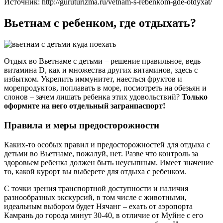
Источник: http://guruturizma.ru/vetnam-s-rebenkom-gde-otdyxat/
Вьетнам с ребенком, где отдыхать?
Отдых во Вьетнаме с детьми – решение правильное, ведь
витамина D, как и множества других витаминов, здесь с
избытком. Укрепить иммунитет, наесться фруктов и
морепродуктов, поплавать в море, посмотреть на обезьян и
слонов – зачем лишать ребенка этих удовольствий?
Только
оформите на него отдельный загранпаспорт!
Правила и меры предосторожности
Каких-то особых правил и предосторожностей для отдыха с
детьми во Вьетнаме, пожалуй, нет. Разве что контроль за
здоровьем ребенка должен быть неусыпным. Имеет значение
то, какой курорт вы выберете для отдыха с ребенком.
С точки зрения транспортной доступности и наличия
разнообразных экскурсий, в том числе с животными,
идеальным выбором будет Нячанг – ехать от аэропорта
Камрань до города минут 30-40, в отличие от Муйне с его