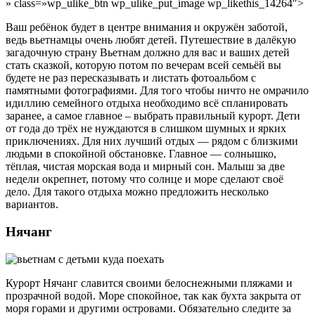
» class=»wp_ulike_btn wp_ulike_put_image wp_likethis_14264″>
Ваш ребёнок будет в центре внимания и окружён заботой,
ведь вьетнамцы очень любят детей. Путешествие в далёкую
загадочную страну Вьетнам должно для вас и ваших детей
стать сказкой, которую потом по вечерам всей семьёй вы
будете не раз пересказывать и листать фотоальбом с
памятными фотографиями. Для того чтобы ничто не омрачило
идиллию семейного отдыха необходимо всё спланировать
заранее, а самое главное – выбрать правильный курорт. Дети
от года до трёх не нуждаются в слишком шумных и ярких
приключениях. Для них лучший отдых — рядом с близкими
людьми в спокойной обстановке. Главное — солнышко,
тёплая, чистая морская вода и мирный сон. Малыш за две
недели окрепнет, потому что солнце и море сделают своё
дело. Для такого отдыха можно предложить несколько
вариантов.
Нячанг
Курорт Нячанг славится своими белоснежными пляжами и
прозрачной водой. Море спокойное, так как бухта закрыта от
моря горами и другими островами. Обязательно следите за