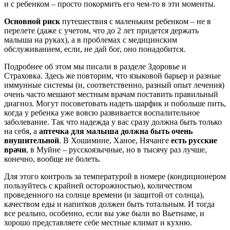
и с ребенком – просто покормить его чем-то в эти моменты.
Основной риск
путешествия с маленьким ребенком – не в
перелете (даже с учетом, что до 2 лет придется держать
малыша на руках), а в проблемах с медицинским
обслуживанием, если, не дай бог, оно понадобится.
Подробнее об этом мы писали в разделе Здоровье и
Страховка. Здесь же повторим, что языковой барьер и разные
иммунные системы (и, соответственно, разный опыт лечения)
очень часто мешают местным врачам поставить правильный
диагноз. Могут посоветовать надеть шарфик и побольше пить,
когда у ребенка уже вовсю развивается воспалительное
заболевание. Так что надежда у вас сразу должна быть только
на себя, а
аптечка для малыша должна быть очень
внушительной
. В Хошимине, Ханое, Нячанге
есть русские
врачи
, в Муйне – русскоязычные, но в тысячу раз лучше,
конечно, вообще не болеть.
Для этого контроль за температурой в номере (кондиционером
пользуйтесь с крайней осторожностью), количеством
проведенного на солнце времени (и защитой от солнца),
качеством еды и напитков должен быть тотальным. И тогда
все реально, особенно, если вы уже были во Вьетнаме, и
хорошо представляете себе местные климат и кухню.