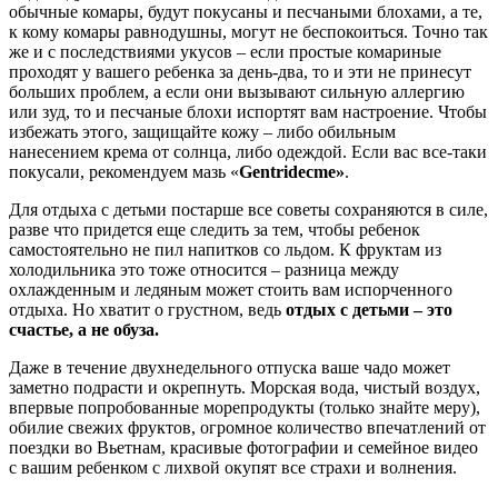
обычные комары, будут покусаны и песчаными блохами, а те,
к кому комары равнодушны, могут не беспокоиться. Точно так
же и с последствиями укусов – если простые комариные
проходят у вашего ребенка за день-два, то и эти не принесут
больших проблем, а если они вызывают сильную аллергию
или зуд, то и песчаные блохи испортят вам настроение. Чтобы
избежать этого, защищайте кожу – либо обильным
нанесением крема от солнца, либо одеждой. Если вас все-таки
покусали, рекомендуем мазь «
Gentridecme»
.
Для отдыха с детьми постарше все советы сохраняются в силе,
разве что придется еще следить за тем, чтобы ребенок
самостоятельно не пил напитков со льдом. К фруктам из
холодильника это тоже относится – разница между
охлажденным и ледяным может стоить вам испорченного
отдыха. Но хватит о грустном, ведь
отдых с детьми – это
счастье, а не обуза.
Даже в течение двухнедельного отпуска ваше чадо может
заметно подрасти и окрепнуть. Морская вода, чистый воздух,
впервые попробованные морепродукты (только знайте меру),
обилие свежих фруктов, огромное количество впечатлений от
поездки во Вьетнам, красивые фотографии и семейное видео
с вашим ребенком с лихвой окупят все страхи и волнения.