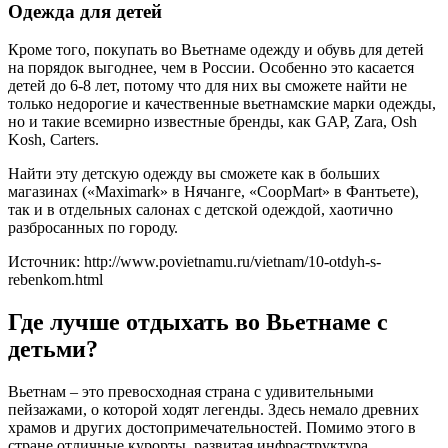
Одежда для детей
Кроме того, покупать во Вьетнаме одежду и обувь для детей
на порядок выгоднее, чем в России. Особенно это касается
детей до 6-8 лет, потому что для них вы сможете найти не
только недорогие и качественные вьетнамские марки одежды,
но и такие всемирно известные бренды, как GAP, Zara, Osh
Kosh, Carters.
Найти эту детскую одежду вы сможете как в больших
магазинах («Maximark» в Нячанге, «CoopMart» в Фантьете),
так и в отдельных салонах с детской одеждой, хаотично
разбросанных по городу.
Источник: http://www.povietnamu.ru/vietnam/10-otdyh-s-
rebenkom.html
Где лучше отдыхать во Вьетнаме с
детьми?
Вьетнам – это превосходная страна с удивительными
пейзажами, о которой ходят легенды. Здесь немало древних
храмов и других достопримечательностей. Помимо этого в
стране отличные курорты, развитая инфраструктура.