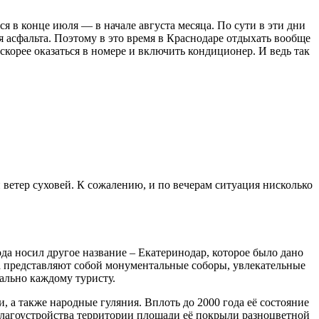
ся в конце июля — в начале августа месяца. По сути в эти дни
я асфальта. Поэтому в это время в Краснодаре отдыхать вообще
скорее оказаться в номере и включить кондиционер. И ведь так
ветер суховей. К сожалению, и по вечерам ситуация нисколько
а носил другое название – Екатеринодар, которое было дано
а представляют собой монументальные соборы, увлекательные
вально каждому туристу.
 а также народные гуляния. Вплоть до 2000 года её состояние
 благоустройства территории площади её покрыли разноцветной