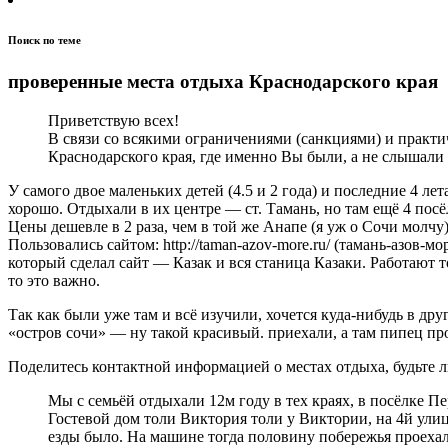
Поиск по теме
проверенные места отдыха Краснодарского края
Приветствую всех!
В связи со всякими ограничениями (санкциями) и практ
Краснодарского края, где именно Вы были, а не слышали 
У самого двое маленьких детей (4.5 и 2 года) и последние 4 лет
хорошо. Отдыхали в их центре — ст. Тамань, но там ещё 4 посёл
Цены дешевле в 2 раза, чем в той же Анапе (я уж о Сочи молчу
Пользовались сайтом: http://taman-azov-more.ru/ (тамань-азов-
который сделал сайт — Казак и вся станица Казаки. Работают т
то это важно.
Так как были уже там и всё изучили, хочется куда-нибудь в дру
«остров сочи» — ну такой красивый. приехали, а там пипец пр
Поделитесь контактной информацией о местах отдыха, будьте 
Мы с семьёй отдыхали 12м году в тех краях, в посёлке П
Гостевой дом толи Виктория толи у Виктории, на 4й улиц
езды было. На машине тогда половину побережья проеха