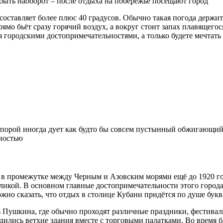
 быть наоборот – после отдыха на побережье посещают город
 составляет более плюс 40 градусов. Обычно такая погода держит
ямо бьёт сразу горячий воздух, а вокруг стоит запах плавящегос
 городскими достопримечательностями, а только будете мечтать 
 порой иногда дует как будто бы совсем пустынный обжигающий 
лностью
в промежутке между Черным и Азовским морями ещё до 1920 год
икой. В основном главные достопримечательности этого город
можно сказать, что отдых в столице Кубани придётся по душе бук
Пушкина, где обычно проходят различные праздники, фестивали,
одились ветхие здания вместе с торговыми палатками. Во время