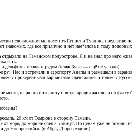
ически невозможностью посетить Египет и Турцию, предлагаю п
от знакомых, где всё прилично и нет нае*алова и тому подобны
а отдыхали на Таманском полуострове. Я и не знал про него живя 
ка есть.
) и дельфины плавают рядом (пляж Бугаз — ещё не усрали).
море ру). Нас и встречали в аэропорту Анапы и размещали в заран
олько с проверенными вариантами сдачи жилья и только с Русски
гое место, шарю по интернету и везде вроде красиво, а по факту 
осто.
любезны?
ересыпь, 20 км от Темрюка в сторону Тамани.
е от моря, до моря не спеша 5 минут. По ценам уже не помню, н
ли до Новороссийска(в Абрау-Дюрсо ездили).