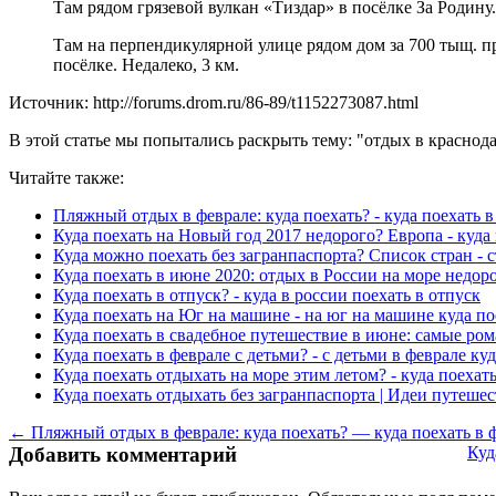
Там рядом грязевой вулкан «Тиздар» в посёлке За Родину
Там на перпендикулярной улице рядом дом за 700 тыщ. пр
посёлке. Недалеко, 3 км.
Источник: http://forums.drom.ru/86-89/t1152273087.html
В этой статье мы попытались раскрыть тему: "отдых в краснода
Читайте также:
Пляжный отдых в феврале: куда поехать? - куда поехать
Куда поехать на Новый год 2017 недорого? Европа - куда
Куда можно поехать без загранпаспорта? Список стран - 
Куда поехать в июне 2020: отдых в России на море недоро
Куда поехать в отпуск? - куда в россии поехать в отпуск
Куда поехать на Юг на машине - на юг на машине куда по
Куда поехать в свадебное путешествие в июне: самые ром
Куда поехать в феврале с детьми? - с детьми в феврале ку
Куда поехать отдыхать на море этим летом? - куда поехат
Куда поехать отдыхать без загранпаспорта | Идеи путешес
← Пляжный отдых в феврале: куда поехать? — куда поехать в
Добавить комментарий
Куд