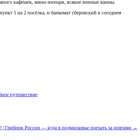
и много кафешек, мини-зоопарк, всякие винные ванны.
ункт 1 на 2 посёлка, и банкомат сберовский в соседнем
ебное путешествие
? | Грибник России — куда в подмосковье поехать за опятами →