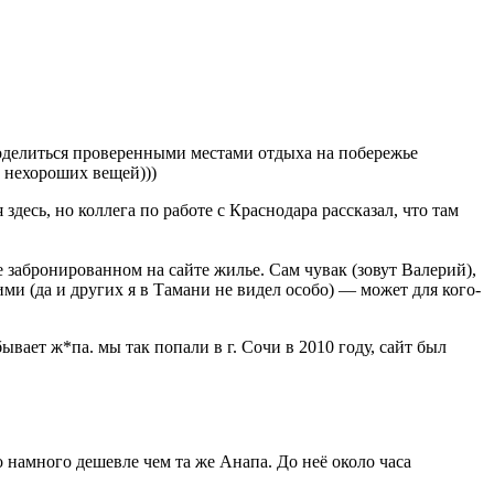
оделиться проверенными местами отдыха на побережье
х нехороших вещей)))
здесь, но коллега по работе с Краснодара рассказал, что там
ее забронированном на сайте жилье. Сам чувак (зовут Валерий),
ми (да и других я в Тамани не видел особо) — может для кого-
бывает ж*па. мы так попали в г. Сочи в 2010 году, сайт был
о намного дешевле чем та же Анапа. До неё около часа