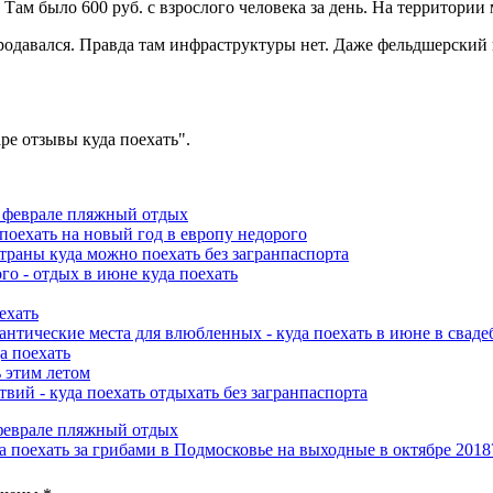
. Там было 600 руб. с взрослого человека за день. На территори
одавался. Правда там инфраструктуры нет. Даже фельдшерский п
ре отзывы куда поехать".
 в феврале пляжный отдых
 поехать на новый год в европу недорого
страны куда можно поехать без загранпаспорта
го - отдых в июне куда поехать
ехать
антические места для влюбленных - куда поехать в июне в свад
да поехать
ь этим летом
твий - куда поехать отдыхать без загранпаспорта
 феврале пляжный отдых
а поехать за грибами в Подмосковье на выходные в октябре 2018