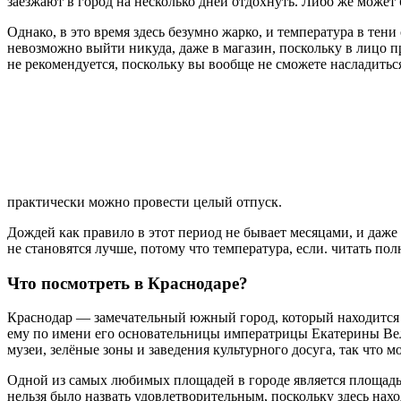
заезжают в город на несколько дней отдохнуть. Либо же может
Однако, в это время здесь безумно жарко, и температура в тени
невозможно выйти никуда, даже в магазин, поскольку в лицо пр
не рекомендуется, поскольку вы вообще не сможете насладиться
практически можно провести целый отпуск.
Дождей как правило в этот период не бывает месяцами, и даже
не становятся лучше, потому что температура, если. читать по
Что посмотреть в Краснодаре?
Краснодар — замечательный южный город, который находится 
ему по имени его основательницы императрицы Екатерины Вел
музеи, зелёные зоны и заведения культурного досуга, так что 
Одной из самых любимых площадей в городе является площадь 
нельзя было назвать удовлетворительным, поскольку здесь нах