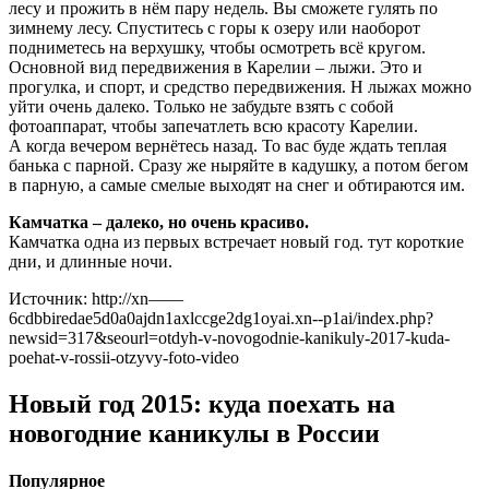
лесу и прожить в нём пару недель. Вы сможете гулять по
зимнему лесу. Спуститесь с горы к озеру или наоборот
подниметесь на верхушку, чтобы осмотреть всё кругом.
Основной вид передвижения в Карелии – лыжи. Это и
прогулка, и спорт, и средство передвижения. Н лыжах можно
уйти очень далеко. Только не забудьте взять с собой
фотоаппарат, чтобы запечатлеть всю красоту Карелии.
А когда вечером вернётесь назад. То вас буде ждать теплая
банька с парной. Сразу же ныряйте в кадушку, а потом бегом
в парную, а самые смелые выходят на снег и обтираются им.
Камчатка – далеко, но очень красиво.
Камчатка одна из первых встречает новый год. тут короткие
дни, и длинные ночи.
Источник: http://xn——
6cdbbiredae5d0a0ajdn1axlccge2dg1oyai.xn--p1ai/index.php?
newsid=317&seourl=otdyh-v-novogodnie-kanikuly-2017-kuda-
poehat-v-rossii-otzyvy-foto-video
Новый год 2015: куда поехать на
новогодние каникулы в России
Популярное