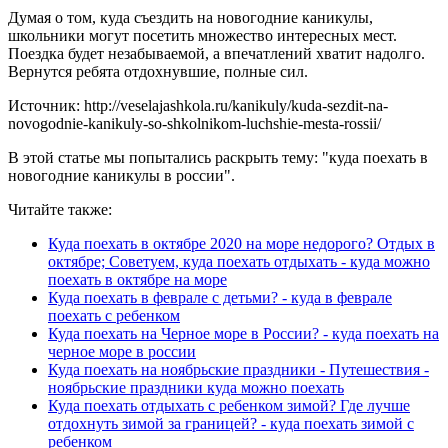
Думая о том, куда съездить на новогодние каникулы,
школьники могут посетить множество интересных мест.
Поездка будет незабываемой, а впечатлений хватит надолго.
Вернутся ребята отдохнувшие, полные сил.
Источник: http://veselajashkola.ru/kanikuly/kuda-sezdit-na-
novogodnie-kanikuly-so-shkolnikom-luchshie-mesta-rossii/
В этой статье мы попытались раскрыть тему: "куда поехать в
новогодние каникулы в россии".
Читайте также:
Куда поехать в октябре 2020 на море недорого? Отдых в
октябре; Советуем, куда поехать отдыхать - куда можно
поехать в октябре на море
Куда поехать в феврале с детьми? - куда в феврале
поехать с ребенком
Куда поехать на Черное море в России? - куда поехать на
черное море в россии
Куда поехать на ноябрьские праздники - Путешествия -
ноябрьские праздники куда можно поехать
Куда поехать отдыхать с ребенком зимой? Где лучше
отдохнуть зимой за границей? - куда поехать зимой с
ребенком