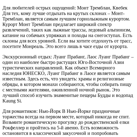
Для любителей острых ощущений: Монт Тремблан, Квебек
Для тех, кому лучше отдыхать на крутых склонах – Монт-
Тремблан, является самым лучшим горнолыжным курортом.
Курорт Монт Тремблан предлагает широкий спектр
развлечений, таких как лыжные трассы, ледовый альпинизм,
катание на собачьих упряжках и походы на снегоступах. Есть
склоны для всех уровней. Если вы хотите отдохнуть от трасс,
посетите Монреаль. Это всего лишь в часе езды от курорта.
Экскурсионный отдых: Луанг Прабанг, Лаос Луанг Прабанг –
один из наиболее быстро растущих Юго-Восточной Азии
туристических направлений. Как объект Всемирного
наследия ЮНЕСКО, Луанг Прабанг в Лаосе является самым
известным. Здесь есть, что увидеть: храмы и религиозные
обряды, в котором монахи собираются, чтобы собирать пищу
с местными жителями, оживленной ночной рынок. Это
лучший способ изучить знаменитые пещеры Будды и водопад
Kaung Si.
Для романтиков: Нью-Йорк В Нью-Йорке праздничные
торжества всегда на первом месте, который никогда не спит.
Возьмите романтическую прогулку до рождественской елки
Рокфеллер и пройтись на 5-й авеню. Есть возможность
остановится в классической закусочной и попробовать