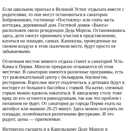
Если школьник приехал в Великий Устюг отдыхать вместе с
родителями, то они могут остановиться в санатории
Бобровниково, гостинице «Постоялец» или снять часть
коттеджа, деревянный дом. Гостевой домик «Вьюга»
расположен около резиденции Деда Мороза. Остановившись
здесь, дети смогут принимать участия в представлениях,
кататься на лошадях, санках. Каникулы, проведенные на
свежем воздухе в этом сказочном месте, будут просто не
забываемыми.
Отличным местом зимнего отдыха станет и санаторий Усть-
Качка в Перми. Многие прекрасно отзываются об этом
местечке. В санатории имеются различные программы, есть
тут развлекательный центр с бильярдом, боулингом,
рестораном. Взрослые могут подлечиться, а детишки будут в
восторге от большого бассейна с горкой. На катке, снежных
горках можно вдоволь накататься. К шведскому столу тоже
вряд ли кто останется равнодушным, так как что проблем с
питанием не будет. От санатория до города Перми ехать на
автобусе или машине 20-25 минут. Здесь можно погулять по
площади, полюбоваться различными фигурками. И что
радует, цены — приемлемые.
Интересно съездить и к Карельскому Деду Морозу в