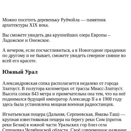
Можно посетить деревеньку Рубчойла — памятник
архитектуры XIX века.
Вы сможете увидеть два крупнейших озера Европы –
Ладожское и Онежское.
А вечером, если посчастливиться, а в Новогодние праздники
по другому и не бывает, сможете увидеть северное сияние во
всей его красоте.
Южный Урал
Александровская сопка располагается недалеко от города
Златоуст. В полутора километрах от трассы Миасс-Златоуст.
Высота сопки 843 метра и примечательна она тем, что на неё
поднимался будущий император Александр II а в 1908 году
здесь была установлена мощная военная радиостанция.
Игнатьевская пещера (Дальняя, Серпиевская, Ямазы-Таш) —
крупная известняковая пещера на берегу реки Сим (приток
реки Белая) в южной части Уральских гор близ села
Серпиевка Челябинской области. Своё современное название