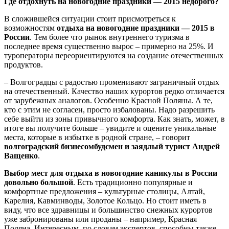
Где отдохнуть на новогодние праздники — 2015 недорого?
В сложившейся ситуации стоит присмотреться к
возможностям
отдыха на новогодние праздники — 2015 в
России
. Тем более что рынок внутреннего туризма в
последнее время существенно вырос – примерно на 25%. И
туроператоры переориентируются на создание отечественных
продуктов.
– Волгоградцы с радостью променивают заграничный отдых
на отечественный. Качество наших курортов редко отличается
от зарубежных аналогов. Особенно Красной Поляны. А те,
кто с этим не согласен, просто избалованы. Надо разрешить
себе выйти из зоны привычного комфорта. Как знать, может, в
итоге вы получите больше – увидите и оцените уникальные
места, которые в избытке в родной стране, – говорит
волгоградский бизнесомбудсмен и заядлый турист Андрей
Ващенко
.
Выбор мест для отдыха в новогодние каникулы в России
довольно большой
. Есть традиционно популярные и
комфортные предложения – культурные столицы, Алтай,
Карелия, Кавминводы, Золотое Кольцо. Но стоит иметь в
виду, что все здравницы и большинство снежных курортов
уже забронированы или проданы – например, Красная
Поляна. Интересным, по словам экспертов, способны также