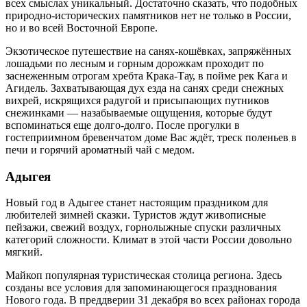
всех смыслах уникальный. Достаточно сказать, что подобных
природно-исторических памятников нет не только в России,
но и во всей Восточной Европе.
Экзотическое путешествие на санях-кошёвках, запряжённых
лошадьми по лесным и горным дорожкам проходит по
заснеженным отрогам хребта Крака-Тау, в пойме рек Кага и
Агидель. Захватывающая дух езда на санях среди снежных
вихрей, искрящихся радугой и присыпающих путников
снежинками — назабываемые ощущения, которые будут
вспоминаться еще долго-долго. После прогулки в
гостеприимном бревенчатом доме Вас ждёт, треск поленьев в
печи и горячий ароматный чай с медом.
Адыгея
Новый год в Адыгее станет настоящим праздником для
любителей зимней сказки. Туристов ждут живописные
пейзажи, свежий воздух, горнолыжные спуски различных
категорий сложности. Климат в этой части России довольно
мягкий.
Майкоп популярная туристическая столица региона. Здесь
созданы все условия для запоминающегося празднования
Нового года. В преддверии 31 декабря во всех районах города