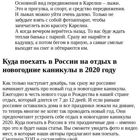
Основной вид передвижения в Карелии – лыжи.
Это и прогулка, и спорт, и средство передвижения.
Н лыжах можно уйти очень далеко. Только не
забудьте взять с собой фотоаппарат, чтобы
запечатлеть всю красоту Карелии.
А когда вечером вернётесь назад. То вас буде ждать
теплая банька с парной. Сразу же ныряйте в
кадушку, а потом бегом в парную, а самые смелые
выходят на снег и обтираются им.
Куда поехать в России на отдых в
новогодние каникулы в 2020 году
Как только наступает декабрь, так сразу же россияне
начинают думать про новый год и новогодние каникулы.
Ежегодно в честь нового года и Рождества в нашей стране
отдых, который длится от 7 до 12 дней. И если раньше
россияне оставались дома и все праздники лежали на диване,
то теперь многие не хотят так проводить новый год. Они
предпочитают устроить себе отдых в новогодние каникулы
2020. Куда поехать в России в эти праздничные дни – именно
про это и будет наша статья. Вы сможете увидеть фото и видео
мест, в которые наши авторы предлагают вам поехать.
Смотрите ТОП и составляйте свой.