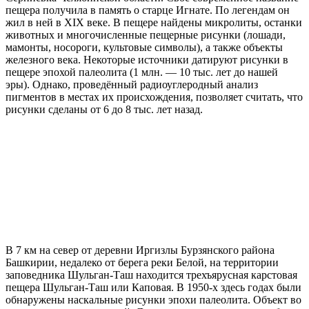
пещера получила в память о старце Игнате. По легендам он
жил в ней в XIX веке. В пещере найдены микролиты, останки
животных и многочисленные пещерные рисунки (лошади,
мамонты, носороги, культовые символы), а также объекты
железного века. Некоторые источники датируют рисунки в
пещере эпохой палеолита (1 млн. — 10 тыс. лет до нашей
эры). Однако, проведённый радиоуглеродный анализ
пигментов в местах их происхождения, позволяет считать, что
рисунки сделаны от 6 до 8 тыс. лет назад.
В 7 км на север от деревни Иргизлы Бурзянского района
Башкирии, недалеко от берега реки Белой, на территории
заповедника Шульган-Таш находится трехъярусная карстовая
пещера Шульган-Таш или Каповая. В 1950-х здесь годах были
обнаружены наскальные рисунки эпохи палеолита. Объект во