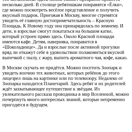
несколько дней. В столице ребятишкам понравятся «Ёлки»,
где можно посмотреть весёлое представление и получить
вкусный подарок. Приезжая в Москву, многие стремятся
увидеть её главную достопримечательность – Красную
Площадь. К Новому году она принарядилась по зимнему. И
дети, и взрослые смогут покататься на большом катке,
который устроен прямо здесь. Около Красной площади
имеются кафе. Детям, наверняка, понравится в
«Шоколаднице». Да и взрослые после активной прогулки
вряд ли откажут себе в удовольствии полакомиться вкусной
выпечкой с пылу, с жару, выпить ароматного чая, кофе, какао.
В Москве скучать не придётся. Можно посетить Зоопарк и
увидеть воочию тех животных, которых ребёнок до этого
лицезрел лишь на картинке или по телевизору. Недалеко от
Зоопарка находится Планетарий. Здесь ребят и их родителей
ждёт захватывающее путешествие к звёздам. Из
увлекательного рассказа проводника в мир Вселенной, можно
почерпнуть много интересных знаний, которые непременно
пригодятся в будущем.