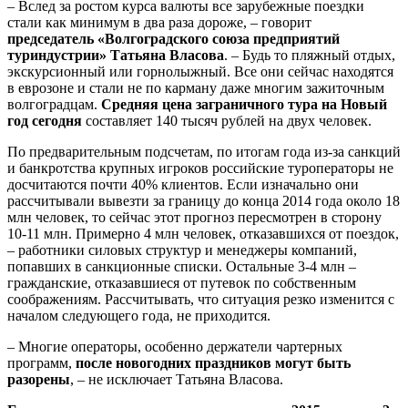
– Вслед за ростом курса валюты все зарубежные поездки
стали как минимум в два раза дороже, – говорит
председатель «Волгоградского
союза предприятий
туриндустрии»
Татьяна Власова
. – Будь то пляжный отдых,
экскурсионный или горнолыжный. Все они сейчас находятся
в еврозоне и стали не по карману даже многим зажиточным
волгоградцам.
Средняя цена заграничного тура на Новый
год сегодня
составляет 140 тысяч рублей на двух человек.
По предварительным подсчетам, по итогам года из-за санкций
и банкротства крупных игроков российские туроператоры не
досчитаются почти 40% клиентов. Если изначально они
рассчитывали вывезти за границу до конца 2014 года около 18
млн человек, то сейчас этот прогноз пересмотрен в сторону
10-11 млн. Примерно 4 млн человек, отказавшихся от поездок,
– работники силовых структур и менеджеры компаний,
попавших в санкционные списки. Остальные 3-4 млн –
гражданские, отказавшиеся от путевок по собственным
соображениям. Рассчитывать, что ситуация резко изменится с
началом следующего года, не приходится.
– Многие операторы, особенно держатели чартерных
программ,
после новогодних праздников могут быть
разорены
, – не исключает Татьяна Власова.