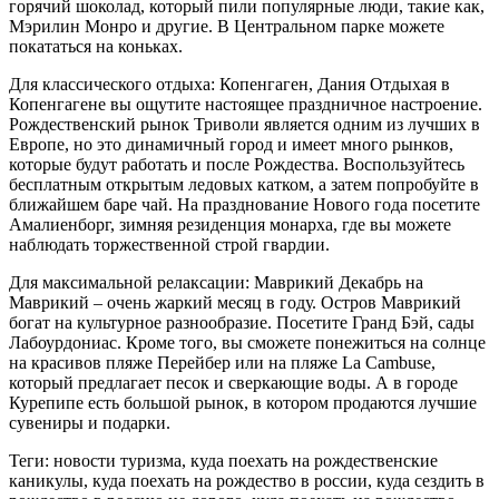
горячий шоколад, который пили популярные люди, такие как,
Мэрилин Монро и другие. В Центральном парке можете
покататься на коньках.
Для классического отдыха: Копенгаген, Дания Отдыхая в
Копенгагене вы ощутите настоящее праздничное настроение.
Рождественский рынок Триволи является одним из лучших в
Европе, но это динамичный город и имеет много рынков,
которые будут работать и после Рождества. Воспользуйтесь
бесплатным открытым ледовых катком, а затем попробуйте в
ближайшем баре чай. На празднование Нового года посетите
Амалиенборг, зимняя резиденция монарха, где вы можете
наблюдать торжественной строй гвардии.
Для максимальной релаксации: Маврикий Декабрь на
Маврикий – очень жаркий месяц в году. Остров Маврикий
богат на культурное разнообразие. Посетите Гранд Бэй, сады
Лабоурдониас. Кроме того, вы сможете понежиться на солнце
на красивов пляже Перейбер или на пляже La Cambuse,
который предлагает песок и сверкающие воды. А в городе
Курепипе есть большой рынок, в котором продаются лучшие
сувениры и подарки.
Теги: новости туризма, куда поехать на рождественские
каникулы, куда поехать на рождество в россии, куда сездить в