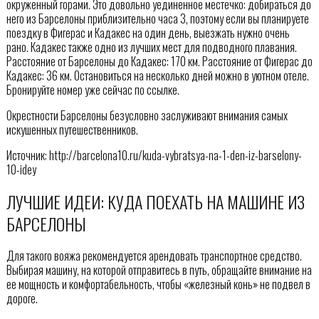
окруженный горами. Это довольно уединенное местечко: добираться до
него из Барселоны приблизительно часа 3, поэтому если вы планируете
поездку в Фигерас и Кадакес на один день, выезжать нужно очень
рано. Кадакес также одно из лучших мест для подводного плавания.
Расстояние от Барселоны до Кадакес: 170 км. Расстояние от Фигерас до
Кадакес: 36 км. Остановиться на несколько дней можно в уютном отеле.
Бронируйте номер уже сейчас по ссылке.
Окрестности Барселоны безусловно заслуживают внимания самых
искушенных путешественников.
Источник: http://barcelona10.ru/kuda-vybratsya-na-1-den-iz-barselony-
10-idey
ЛУЧШИЕ ИДЕИ: КУДА ПОЕХАТЬ НА МАШИНЕ ИЗ
БАРСЕЛОНЫ
Для такого вояжа рекомендуется арендовать транспортное средство.
Выбирая машину, на которой отправитесь в путь, обращайте внимание на
ее мощность и комфортабельность, чтобы «железный конь» не подвел в
дороге.