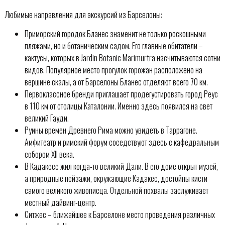
Любимые направления для экскурсий из Барселоны:
Приморский городок Бланес знаменит не только роскошными
пляжами, но и ботаническим садом. Его главные обитатели –
кактусы, которых в Jardin Botanic Marimurtra насчитываются сотни
видов. Популярное место прогулок горожан расположено на
вершине скалы, а от Барселоны Бланес отделяют всего 70 км.
Первоклассное бренди приглашает продегустировать город Реус
в 110 км от столицы Каталонии. Именно здесь появился на свет
великий Гауди.
Руины времен Древнего Рима можно увидеть в Таррагоне.
Амфитеатр и римский форум соседствуют здесь с кафедральным
собором ХII века.
В Кадакесе жил когда-то великий Дали. В его доме открыт музей,
а природные пейзажи, окружающие Кадакес, достойны кисти
самого великого живописца. Отдельной похвалы заслуживает
местный дайвинг-центр.
Ситжес – ближайшее к Барселоне место проведения различных