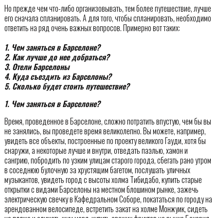
Но прежде чем что-либо организовывать, тем более путешествие, лучше
его сначала спланировать. А для того, чтобы спланировать, необходимо
ответить на ряд очень важных вопросов. Примерно вот таких:
1. Чем заняться в Барселоне?
2. Как лучше до нее добраться?
3. Отели Барселоны
4. Куда съездить из Барселоны?
5. Сколько будет стоить путешествие?
1. Чем заняться в Барселоне?
Время, проведенное в Барселоне, сложно потратить впустую, чем бы вы
не занялись, вы проведете время великолепно. Вы можете, например,
увидеть все объекты, построенные по проекту великого Гауди, хотя бы
снаружи, а некоторые лучше и внутри, отведать паэлью, хамон и
сангрию, побродить по узким улицам старого города, сбегать рано утром
в соседнюю булочную за хрустящим багетом, послушать уличных
музыкантов, увидеть город с высоты холма Тибидабо, купить старые
открытки с видами Барселоны на местном блошином рынке, зажечь
электрическую свечку в Кафедральном Соборе, покататься по городу на
арендованном велосипеде, встретить закат на холме Монжуик, сидеть