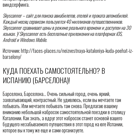
виндсерфинга.
Skyscanner – сайт для поиска авиабилетов, отелей и проката автомобилей.
Каждый месяц сервисом пользуются 40 миллионов путешественников.
Skyscanner сравнивает цены в режиме реального времени и доступен на 30
языках. У Skyscanner есть бесплатные приложения на платформах iOS,
Android и Windows Mobile.
Источник: http://faces-places.ru/neizvestnaya-kataloniya-kuda-poehat-iz-
barselony/
КУДА ПОЕХАТЬ САМОСТОЯТЕЛЬНО? В
ИСПАНИЮ (БАРСЕЛОНА)!
Барселона, Барселона… Очень сильный город, очень яркий,
захватывающий, контрастный. Не удивлюсь, если вы мечтаете там
побывать. Или мечтаете побывать там снова. Предлагаю вашему
вниманию небольшой набросок самостоятельной поездки в столицу
Каталонии. Как знать, а вдруг этот набросок станет основой вашего
будущего незабываемого путешествия в этот город на юге Испании,
которое вы к тому же еще и сами организуете.