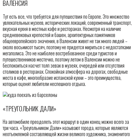
ВАЛЕНСИЯ
Тут есть все, что требуется для путешествия по Европе. Это множество
увлекательных музеев, исторических локаций, современный транспорт,
вкусная кухня в местных кафе и ресторанах. Несмотря на наличие
средневековых крепостей и башен, архитектурных памятников
общеевропейского значения, в Валенсии живет не так много людей –
около восьмисот тысяч, поэтому не придется мириться с недостатками
мегаполиса. Это не наиболее востребованное среди туристов и
путешественников местечко, поэтому летом в Валенсии можно не
беспокоиться насчет толп зевак в музеях, очередей или отсутствия
столиков в ресторанах. Спокойная атмосфера на дорогах, свободные
места в кафе, многообразие испанской кухни – это преимущества,
которые оценят любители неспешного отдыха.
«ТРЕУГОЛЬНИК ДАЛИ»
На автомобиле преодолеть этот маршрут в один конец можно всего за
три часа. «Треугольником Дали» называют города, которые являются
неотъемлемой составляющей жизни великого художника, знаменитого