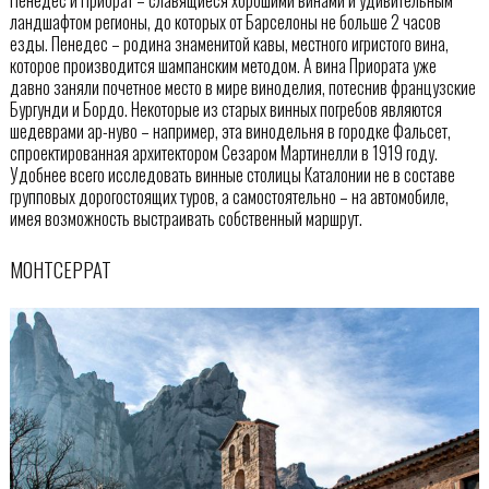
Пенедес и Приорат – славящиеся хорошими винами и удивительным
ландшафтом регионы, до которых от Барселоны не больше 2 часов
езды. Пенедес – родина знаменитой кавы, местного игристого вина,
которое производится шампанским методом. А вина Приората уже
давно заняли почетное место в мире виноделия, потеснив французские
Бургунди и Бордо. Некоторые из старых винных погребов являются
шедеврами ар-нуво – например, эта винодельня в городке Фальсет,
спроектированная архитектором Сезаром Мартинелли в 1919 году.
Удобнее всего исследовать винные столицы Каталонии не в составе
групповых дорогостоящих туров, а самостоятельно – на автомобиле,
имея возможность выстраивать собственный маршрут.
МОНТСЕРРАТ