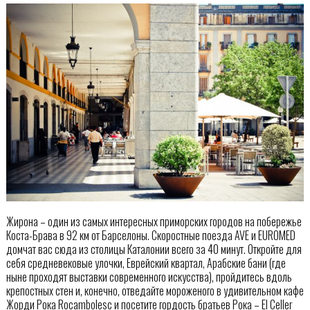
Жирона – один из самых интересных приморских городов на побережье
Коста-Брава в 92 км от Барселоны. Скоростные поезда AVE и EUROMED
домчат вас сюда из столицы Каталонии всего за 40 минут. Откройте для
себя средневековые улочки, Еврейский квартал, Арабские бани (где
ныне проходят выставки современного искусства), пройдитесь вдоль
крепостных стен и, конечно, отведайте мороженого в удивительном кафе
Жорди Рока Rocambolesc и посетите гордость братьев Рока – El Celler