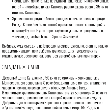
фестивалей. Но не только праздники привлекают многочисленных
гостей – чистейшие пляжи Ситжеса расположены всего в 35 км от
столицы Каталонии.
Зрелищная коррида Гойеска проходит в начале осени в городе
Ронда. Кроме боя быков гостей привлекает возможность пройти
по мосту Пуэнте-Нуово через глубокое ущелье и прогуляться по
улочкам, где любил бывать Эрнест Хемингуэй.
Выбирая, куда съездить из Барселоны самостоятельно, стоит не только
продумать маршрут, но и выбрать транспорт. Для путешествия на
машине лучше всего воспользоваться автомобильным навигатором.
ЗАГАДАТЬ ЖЕЛАНИЕ
Духовный центр Каталонии в 50 км от ее столицы – это монастырь
Монтсеррат. Его основали в ХI веке бенедиктинские монахи, а алтарную
часовню несколько веков спустя оформлял Антонио Гауди.
В монастыре хранится святыня Каталонии, статуя Богоматери XII века из
черного тополя, прикосновение к которой приносит счастье и удачу.
Добраться до монастыря из Барселоны проще всего на электричке от
ж/д станции Espanya, расположенной на линии метро R5. Рядом с