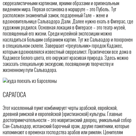
сюрреалистичными картинами, яркими образами и оригинальным
видением мира. Первая остановка в маршруте – это Пуболь. Тут
расположен знаменитый замок, подаренный Гале – жене и
вдохновительнице Сальвадора Дали. Далее нужно ехать в Фигерас, где
художник родился. Основная локация в Фигерасе – это театр-музей,
посвященный его жизни. Среди музейной экспозиции можно
насладиться большим собранием картин. Тут же Сальвадор и похоронен
в специальном склепе. Завершает «треугольник» городок Кадакес,
которым вдохновлялся известный сюрреалист. Практически все дома в
Кадакесе белого цвета, его окружает красивая природа. Здесь можно
заказать специальную экскурсию, посвященную творчеству и
жизненному пути Сальвадора.
САРАГОСА
Этот населенный пункт комбинирует черты арабской, еврейской,
древней римской и европейской (христианской) культуры. Главные
достопримечательности – это мавританский дворец, уникальный собор
Сан-Сальвадор, испанский барочный храм, другие памятники, которые
напоминают о временах господства арабов или римлян. Ценителям