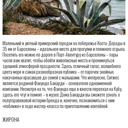
Маленький и уютный приморский городок на побережье Коста-Дорады в
35 км от Барселоны – идеальное место для прогулки и пляжного отдыха.
Посетить его можно по дороге в Порт-Авентуру из Барселоны – пары
часов вам хватит, чтобы обойти живописные места и проникнуться
здешней атмосферой праздности. Здесь отличный тапас, волшебного
цвета море и самая разнообразная публика – от парочек знойных
накачанных красавцев до семей с малышами. Что интересно, Ситжес
является родиной Факундо Бакарди – основателя одноименной
компании. Несмотря на то, что Факундо еще в юности переехал на Кубу,
здесь его чтут и помнят – в музее Дома Бакарди вы сможете узнать о
полуторавековой истории бренда и, конечно, познакомиться с ним
«поближе» в ходе мастер-класса по приготовлению коктейлей.
ЖИРОНА