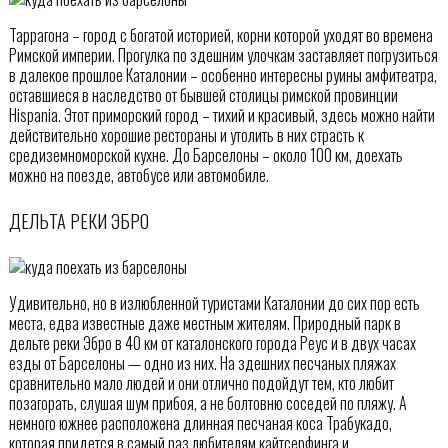
Таррагона – город с богатой историей, корни которой уходят во времена
Римской империи. Прогулка по здешним улочкам заставляет погрузиться
в далекое прошлое Каталонии – особенно интересны руины амфитеатра,
оставшиеся в наследство от бывшей столицы римской провинции
Hispania. Этот приморский город – тихий и красивый, здесь можно найти
действительно хорошие рестораны и утолить в них страсть к
средиземноморской кухне. До Барселоны – около 100 км, доехать
можно на поезде, автобусе или автомобиле.
ДЕЛЬТА РЕКИ ЭБРО
Удивительно, но в излюбленной туристами Каталонии до сих пор есть
места, едва известные даже местным жителям. Природный парк в
дельте реки Эбро в 40 км от каталонского города Реус и в двух часах
езды от Барселоны — одно из них. На здешних песчаных пляжах
сравнительно мало людей и они отлично подойдут тем, кто любит
позагорать, слушая шум прибоя, а не болтовню соседей по пляжу. А
немного южнее расположена длинная песчаная коса Трабукадо,
которая придется в самый раз любителям кайтсерфинга и