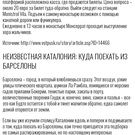
платформой расположена касса, где продаются билеты. Цена вопроса –
около 20 евро за билет туда-обратно. Выйти следует на станции
Monistrol Vila. Подъем к самому монастырю возможен с помощью
канатной дороги или фуникулера.
Ежедневно в 13 часов в монастыре Монсеррат проходит выступление
хора мальчиков.
Источник: http://www.votpusk.ru/story/article.asp?ID=14466
НЕИЗВЕСТНАЯ КАТАЛОНИЯ: КУДА ПОЕХАТЬ ИЗ
БАРСЕЛОНЫ
Барселона – город, в который влюбляешься сразу. Этот воздух, узкие
улицы готического квартала, шумная Ла Рамбла, ломящиеся от морских
гадов прилавки Бокерии, тенистые парки, закаты в порту,
величественные творения Гауди, и, конечно, вино, хамон и паэлья – все
это как будто остается с тобой и тянет магнитом обратно, едва самолет
домой оторвется от земли.
Если вы уже изучили столицу Каталонии вдоль и поперек и подумываете
о том, куда поехать из Барселоны, вам точно пригодится эта подборка
не самых растиражированных, но по-настоящему интересных