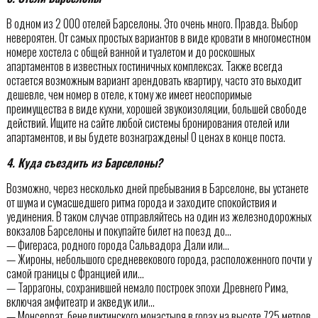
В одном из 2 000 отелей Барселоны. Это очень много. Правда. Выбор
невероятен. От самых простых вариантов в виде кровати в многоместном
номере хостела с общей ванной и туалетом и до роскошных
апартаментов в известных гостиничных комплексах. Также всегда
остается возможным вариант арендовать квартиру, часто это выходит
дешевле, чем номер в отеле, к тому же имеет неоспоримые
преимущества в виде кухни, хорошей звукоизоляции, большей свободе
действий. Ищите на сайте любой системы бронирования отелей или
апартаментов, и вы будете вознаграждены! О ценах в конце поста.
4. Куда съездить из Барселоны?
Возможно, через несколько дней пребывания в Барселоне, вы устанете
от шума и сумасшедшего ритма города и заходите спокойствия и
уединения. В таком случае отправляйтесь на один из железнодорожных
вокзалов Барселоны и покупайте билет на поезд до…
— Фигераса, родного города Сальвадора Дали или…
— Жироны, небольшого средневекового города, расположенного почти у
самой границы с Францией или…
— Таррагоны, сохранившей немало построек эпохи Древнего Рима,
включая амфитеатр и акведук или…
— Монсеррат, бенедиктинского монастыря в горах на высоте 725 метров