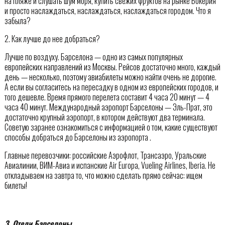
на пляже и слушать шум моря, купить свежих фруктов на рынке Бокерия
и просто наслаждаться, наслаждаться, наслаждаться городом. Что я
забыла?
2. Как лучше до нее добраться?
Лучше по воздуху. Барселона — одно из самых популярных
европейских направлений из Москвы. Рейсов достаточно много, каждый
день — несколько, поэтому авиабилеты можно найти очень не дорогие.
А если вы согласитесь на пересадку в одном из европейских городов, и
того дешевле. Время прямого перелета составит 4 часа 20 минут — 4
часа 40 минут. Международный аэропорт Барселоны — Эль-Прат, это
достаточно крупный аэропорт, в котором действуют два терминала.
Советую заранее ознакомиться с информацией о том, какие существуют
способы добраться до Барселоны из аэропорта .
Главные перевозчики: российские Аэрофлот, Трансаэро, Уральские
Авиалинии, ВИМ-Авиа и испанские Air Europa, Vueling Airlines, Iberia. Не
откладываем на завтра то, что можно сделать прямо сейчас: ищем
билеты!
3. Отели Барселоны