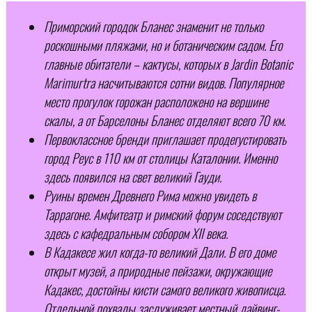
Приморский городок Бланес знаменит не только
роскошными пляжами, но и ботаническим садом. Его
главные обитатели – кактусы, которых в Jardin Botanic
Marimurtra насчитываются сотни видов. Популярное
место прогулок горожан расположено на вершине
скалы, а от Барселоны Бланес отделяют всего 70 км.
Первоклассное бренди приглашает продегустировать
город Реус в 110 км от столицы Каталонии. Именно
здесь появился на свет великий Гауди.
Руины времен Древнего Рима можно увидеть в
Таррагоне. Амфитеатр и римский форум соседствуют
здесь с кафедральным собором ХII века.
В Кадакесе жил когда-то великий Дали. В его доме
открыт музей, а природные пейзажи, окружающие
Кадакес, достойны кисти самого великого живописца.
Отдельной похвалы заслуживает местный дайвинг-