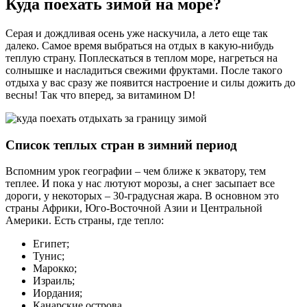
Куда поехать зимой на море?
Серая и дождливая осень уже наскучила, а лето еще так
далеко. Самое время выбраться на отдых в какую-нибудь
теплую страну. Поплескаться в теплом море, нагреться на
солнышке и насладиться свежими фруктами. После такого
отдыха у вас сразу же появится настроение и силы дожить до
весны! Так что вперед, за витамином D!
Список теплых стран в зимний период
Вспомним урок географии – чем ближе к экватору, тем
теплее. И пока у нас лютуют морозы, а снег засыпает все
дороги, у некоторых – 30-градусная жара. В основном это
страны Африки, Юго-Восточной Азии и Центральной
Америки. Есть страны, где тепло:
Египет;
Тунис;
Марокко;
Израиль;
Иордания;
Канарские острова.