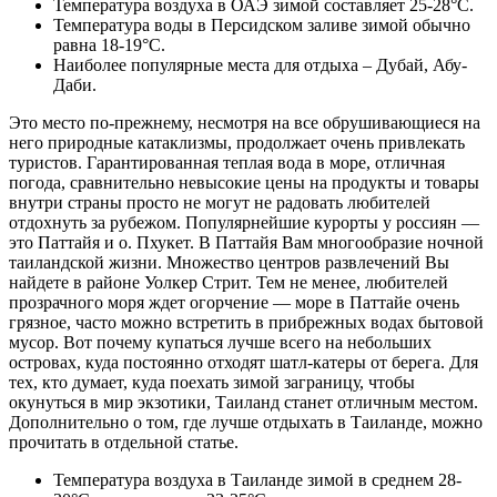
Температура воздуха в ОАЭ зимой составляет 25-28°С.
Температура воды в Персидском заливе зимой обычно
равна 18-19°С.
Наиболее популярные места для отдыха – Дубай, Абу-
Даби.
Это место по-прежнему, несмотря на все обрушивающиеся на
него природные катаклизмы, продолжает очень привлекать
туристов. Гарантированная теплая вода в море, отличная
погода, сравнительно невысокие цены на продукты и товары
внутри страны просто не могут не радовать любителей
отдохнуть за рубежом. Популярнейшие курорты у россиян —
это Паттайя и о. Пхукет. В Паттайя Вам многообразие ночной
таиландской жизни. Множество центров развлечений Вы
найдете в районе Уолкер Стрит. Тем не менее, любителей
прозрачного моря ждет огорчение — море в Паттайе очень
грязное, часто можно встретить в прибрежных водах бытовой
мусор. Вот почему купаться лучше всего на небольших
островах, куда постоянно отходят шатл-катеры от берега. Для
тех, кто думает, куда поехать зимой заграницу, чтобы
окунуться в мир экзотики, Таиланд станет отличным местом.
Дополнительно о том, где лучше отдыхать в Таиланде, можно
прочитать в отдельной статье.
Температура воздуха в Таиланде зимой в среднем 28-