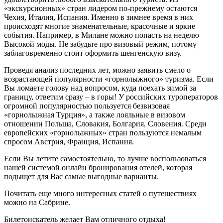
«экскурсионных» стран лидером по-прежнему остаются
Чехия, Италия, Испания. Именно в зимнее время в них
происходят многие знаменательные, красочные и яркие
события. Например, в Милане можно попасть на неделю
Высокой моды. Не забудьте про визовый режим, потому
заблаговременно стоит оформить шенгенскую визу.
Проведя анализ последних лет, можно заявить смело о
возрастающей популярности «горнолыжного» туризма. Если
Вы ломаете голову над вопросом, куда поехать зимой за
границу, ответим сразу – в горы! У российских туроператоров
огромной популярностью пользуется безвизовая
«горнолыжная Турция», а также лояльные в визовом
отношении Польша, Словакия, Болгария, Словения. Среди
европейских «горнолыжных» стран пользуются немалым
спросом Австрия, Франция, Испания.
Если Вы летите самостоятельно, то лучше воспользоваться
нашей системой онлайн бронирования отелей, которая
подыщет для Вас самые выгодные варианты.
Почитать еще много интересных статей о путешествиях
можно на Сабрине.
Билетоискатель желает Вам отличного отдыха!