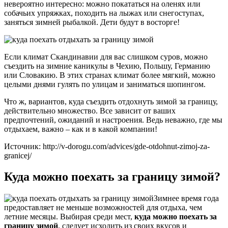
невероятно интересно: можно покататься на оленях или
собачьих упряжках, походить на лыжах или снегоступах,
заняться зимней рыбалкой. Дети будут в восторге!
Если климат Скандинавии для вас слишком суров, можно
съездить на зимние каникулы в Чехию, Польшу, Германию
или Словакию. В этих странах климат более мягкий, можно
целыми днями гулять по улицам и заниматься шопингом.
Что ж, вариантов, куда съездить отдохнуть зимой за границу,
действительно множество. Все зависит от ваших
предпочтений, ожиданий и настроения. Ведь неважно, где мы
отдыхаем, важно – как и в какой компании!
Источник: http://v-dorogu.com/advices/gde-otdohnut-zimoj-za-
granicej/
Куда можно поехать за границу зимой?
Зимнее время года
предоставляет не меньше возможностей для отдыха, чем
летние месяцы. Выбирая среди мест,
куда можно поехать за
границу зимой
, следует исходить из своих вкусов и