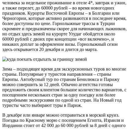
человека за недельное проживание в отеле 4*, завтрак и ужин,
а также перелет, до 60000 рублей – во время новогодних
праздников. Курорты Восточной Европы – в Болгарии или
Черногории, которые активно развиваются в последнее время,
более доступны по цене. Горнолыжные трассы в Турции
скромнее и предназначены скорее для начинающих лыжников,
но отдых здесь зимой на курорте Улудаг обойдется около
60000 рублей с двоих при концепции «все включено», и
никаких доплат за оформление визы. Горнолыжный сезон
здесь открывается 20 декабря и длится до марта.
Зима – подходящее время для экскурсионных туров во многие
страны. Популярные у туристов направления – страны
Европы. Автобусный тур по странам Бенилюкса и Парижу
можно совершить за 12 дней. Обычно агентства готовы
предложить своим клиентом большое количество вариантов, с
посещением нескольких стран за одну поездку или более
подробными экскурсиями по одной из стран. На Новый год
туристы часто выбирают туры в Париж.
В декабре или январе можно отправиться в морской круиз.
Поездка по Красному морю с посещением Египта, Израиля и
Иордании стоит от 42 000 до 60 000 рублей за 8 дней с одного