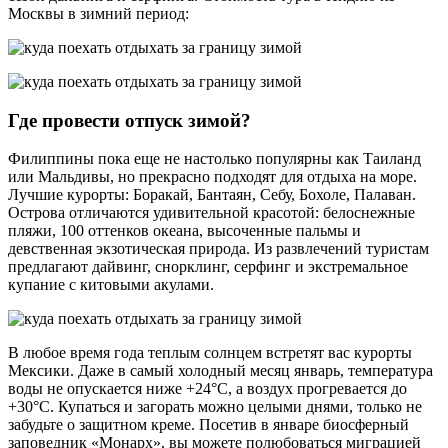
Москвы в зимний период:
Где провести отпуск зимой?
Филиппины пока еще не настолько популярны как Таиланд
или Мальдивы, но прекрасно подходят для отдыха на море.
Лучшие курорты: Боракай, Бантаян, Себу, Бохоле, Палаван.
Острова отличаются удивительной красотой: белоснежные
пляжи, 100 оттенков океана, высоченные пальмы и
девственная экзотическая природа. Из развлечений туристам
предлагают дайвинг, снорклинг, серфинг и экстремальное
купание с китовыми акулами.
В любое время года теплым солнцем встретят вас курорты
Мексики. Даже в самый холодный месяц январь, температура
воды не опускается ниже +24°C, а воздух прогревается до
+30°C. Купаться и загорать можно целыми днями, только не
забудьте о защитном креме. Посетив в январе биосферный
заповедник «Монарх», вы можете полюбоваться миграцией