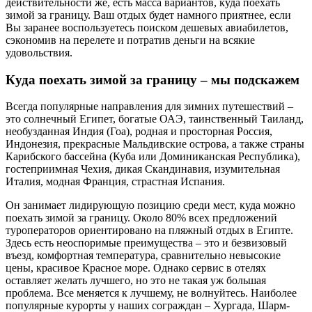
действительности же, есть масса вариантов, куда поехать
зимой за границу. Ваш отдых будет намного приятнее, если
Вы заранее воспользуетесь поиском дешевых авиабилетов,
сэкономив на перелете и потратив деньги на всякие
удовольствия.
Куда поехать зимой за границу – мы подскажем
Всегда популярные направления для зимних путешествий –
это солнечный Египет, богатые ОАЭ, таинственный Таиланд,
необузданная Индия (Гоа), родная и просторная Россия,
Индонезия, прекрасные Мальдивские острова, а также страны
Карибского бассейна (Куба или Доминиканская Республика),
гостеприимная Чехия, дикая Скандинавия, изумительная
Италия, модная Франция, страстная Испания.
Он занимает лидирующую позицию среди мест, куда можно
поехать зимой за границу. Около 80% всех предложений
туроператоров ориентировано на пляжный отдых в Египте.
Здесь есть неоспоримые преимущества – это и безвизовый
въезд, комфортная температура, сравнительно невысокие
цены, красивое Красное море. Однако сервис в отелях
оставляет желать лучшего, но это не такая уж большая
проблема. Все меняется к лучшему, не волнуйтесь. Наиболее
популярные курорты у наших сограждан – Хургада, Шарм-