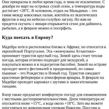
Они прекрасны в любое время года, и зима не исключение. С
декабря по март на островах сухой сезон, а температура воды
достигает +28°C. В основном, отдых на Мальдивах – это
гамак между кокосовых пальм, коктейль из экзотических
фруктов и вид на небесно-голубую лагуну. Но вам не
придется скучать: с января открывается сезон для дайвинга,
рыбалки, а в феврале можно и посерфить.
Куда поехать в Европу?
Мадейра хотя и расположена близко к Африке, но относится к
европейской Португалии. Эта «жемчужина Атлантики»
принимает туристов круглый год. Зимой здесь стоит теплая
погода, которая отлично подходит для экскурсий, а
покупаться можно и в подогретом бассейне. Зимой на острове
проходит много фестивалей и празднований, но самые
пышные – это Рождество и Новый год. Туристов ожидают
красочные фейерверки и атмосферная ярмарка. В феврале на
Мадейре проходит карнавал с шутами и зажигательными
танцами.
Кипр также предлагает комфортную погоду для ознакомления
с местными достопримечательностями. Днем температура не
опускается ниже +15°C, а вода около +18°C. Зато вы можете
прогуляться по живописным улочкам Никосии, Писсури и