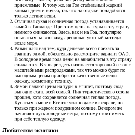
приемлемые. К тому же, на Гоа стабильный жаркий
климат днем и ночью, так что на отдыхе понадобятся
только легкие вещи.
Отличная сухая и солнечная погода устанавливается
зимой в Таиланде. При этом цены на туры в эту страну
немного снижаются. Здесь, как и на Гоа, популярно
оставаться на всю зиму, арендовав уютный коттедж
возле моря.
Размышляя над тем, куда дешевле всего поехать за
границу зимой, обязательно рассмотрите вариант ОАЭ.
В холодное время года цены на авиабилеты в эту страну
снижаются. В январе здесь начинается торговый сезон с
масштабными распродажами, так что можно будет по
выгодным ценам приобрести качественные вещи –
одежду, косметику, технику.
Зимой падают цены на туры в Египет, поэтому сюда
выгодно ехать всей семьей. Пик туристического сезона
прошел, хотя сохраняется солнечная теплая погода.
Купаться в море в Египте можно даже в феврале, но
только при жарком полуденном солнце. Вечером же
начинают дуть холодные ветра, поэтому стоит иметь
при себе теплую одежду.
Любителям экзотики