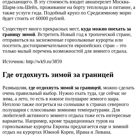
отдыхающего. В эту стоимость входит авиаперелет Москва-
Шарм-эль-Шейх, проживание на борту теплохода и питание, а
также услуги гида. Подобный круиз по Средиземному морю
будет стоить от 60000 рублей.
Существует много прекрасных мест,
куда можно поехать за
границу зимой
. Встретить Новый год в тропической стране,
отправиться на заснеженные горнолыжные курорты или
посетить достопримечательности европейских стран – это
только малый перечень возможностей для зимнего отдыха.
Источник: http://wk9.ru/3859
Где отдохнуть зимой за границей
Размышляя,
где отдохнуть зимой за границей
, можно сделать
очень правильный выбор. Нужно ехать туда, где сейчас не
зима, а лето, то есть в южное полушарие земного шара.
Неплохо также погреться на солнышке в странах северного
полушария с плюсовыми зимними температурами. Для
любителей активного зимнего отдыха тоже есть интересные
варианты. Например, кроме традиционных туров на
горнолыжные курорты Европы предлагается еще и зимний
отдых на курортах Южной Кореи, Ирана и Ливана.