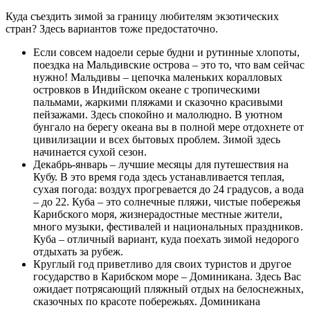
Куда съездить зимой за границу любителям экзотических
стран? Здесь вариантов тоже предостаточно.
Если совсем надоели серые будни и рутинные хлопоты,
поездка на Мальдивские острова – это то, что вам сейчас
нужно! Мальдивы – цепочка маленьких коралловых
островков в Индийском океане с тропическими
пальмами, жаркими пляжами и сказочно красивыми
пейзажами. Здесь спокойно и малолюдно. В уютном
бунгало на берегу океана вы в полной мере отдохнете от
цивилизации и всех бытовых проблем. Зимой здесь
начинается сухой сезон.
Декабрь-январь – лучшие месяцы для путешествия на
Кубу. В это время года здесь устанавливается теплая,
сухая погода: воздух прогревается до 24 градусов, а вода
– до 22. Куба – это солнечные пляжи, чистые побережья
Карибского моря, жизнерадостные местные жители,
много музыки, фестивалей и национальных праздников.
Куба – отличный вариант, куда поехать зимой недорого
отдыхать за рубеж.
Круглый год приветливо для своих туристов и другое
государство в Карибском море – Доминикана. Здесь Вас
ожидает потрясающий пляжный отдых на белоснежных,
сказочных по красоте побережьях. Доминикана