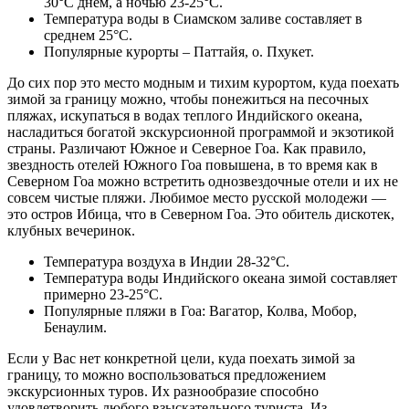
30°С днем, а ночью 23-25°С.
Температура воды в Сиамском заливе составляет в
среднем 25°С.
Популярные курорты – Паттайя, о. Пхукет.
До сих пор это место модным и тихим курортом, куда поехать
зимой за границу можно, чтобы понежиться на песочных
пляжах, искупаться в водах теплого Индийского океана,
насладиться богатой экскурсионной программой и экзотикой
страны. Различают Южное и Северное Гоа. Как правило,
звездность отелей Южного Гоа повышена, в то время как в
Северном Гоа можно встретить однозвездочные отели и их не
совсем чистые пляжи. Любимое место русской молодежи —
это остров Ибица, что в Северном Гоа. Это обитель дискотек,
клубных вечеринок.
Температура воздуха в Индии 28-32°С.
Температура воды Индийского океана зимой составляет
примерно 23-25°С.
Популярные пляжи в Гоа: Вагатор, Колва, Мобор,
Бенаулим.
Если у Вас нет конкретной цели, куда поехать зимой за
границу, то можно воспользоваться предложением
экскурсионных туров. Их разнообразие способно
удовлетворить любого взыскательного туриста. Из