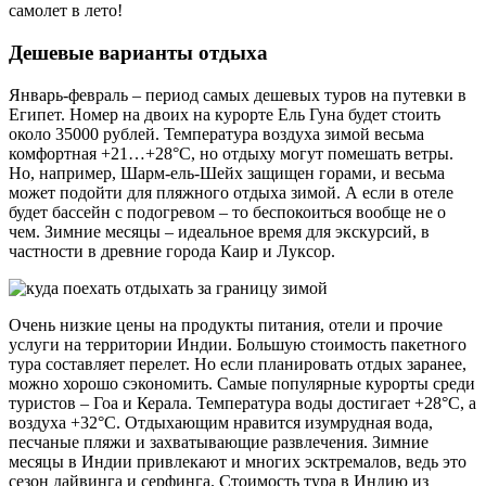
самолет в лето!
Дешевые варианты отдыха
Январь-февраль – период самых дешевых туров на путевки в
Египет. Номер на двоих на курорте Ель Гуна будет стоить
около 35000 рублей. Температура воздуха зимой весьма
комфортная +21…+28°C, но отдыху могут помешать ветры.
Но, например, Шарм-ель-Шейх защищен горами, и весьма
может подойти для пляжного отдыха зимой. А если в отеле
будет бассейн с подогревом – то беспокоиться вообще не о
чем. Зимние месяцы – идеальное время для экскурсий, в
частности в древние города Каир и Луксор.
Очень низкие цены на продукты питания, отели и прочие
услуги на территории Индии. Большую стоимость пакетного
тура составляет перелет. Но если планировать отдых заранее,
можно хорошо сэкономить. Самые популярные курорты среди
туристов – Гоа и Керала. Температура воды достигает +28°C, а
воздуха +32°C. Отдыхающим нравится изумрудная вода,
песчаные пляжи и захватывающие развлечения. Зимние
месяцы в Индии привлекают и многих эсктремалов, ведь это
сезон дайвинга и серфинга. Стоимость тура в Индию из