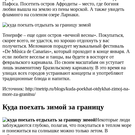
Пафоса. Посетить остров Афродиты – место, где богиня
любви вышла на землю из пены морской. А также увидеть
фламинго на соленом озере Ларнаки.
Тенерифе – еще один остров «вечной весны». Покупаться,
скорее всего, не удастся, но хорошо отдохнуть у вас
получиться. Меломанов порадует музыкальный фестиваль
«De Música de Canarias», который проходит в конце января. А
если любите веселье и танцы, вы будете в восторге от
февральского карнавала. По своим масштабам он уступает
лишь знаменитому Бразильскому карнавалу. В это время на
улицах всех городов устраивают концерты и употребляют
традиционные блюда и напитки.
Источник: http://metrip.ru/blogs/kuda-poekhat-otdykhat-zimoj-na-
more-za-granitsu/
Куда поехать зимой за границу
Некоторые люди
заблуждаются глубоко, полагая, что покупаться в теплом море
и понежиться на солнышке можно только летом. В