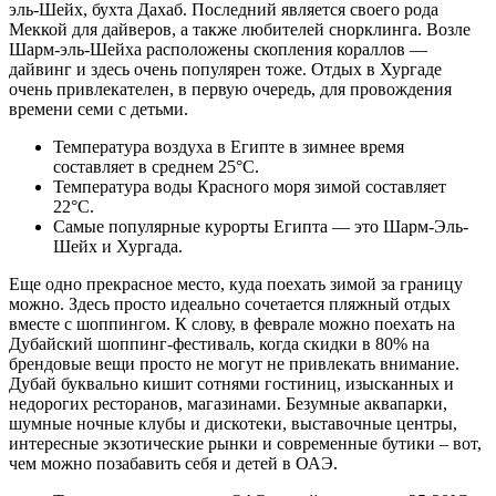
эль-Шейх, бухта Дахаб. Последний является своего рода
Меккой для дайверов, а также любителей снорклинга. Возле
Шарм-эль-Шейха расположены скопления кораллов —
дайвинг и здесь очень популярен тоже. Отдых в Хургаде
очень привлекателен, в первую очередь, для провождения
времени семи с детьми.
Температура воздуха в Египте в зимнее время
составляет в среднем 25°С.
Температура воды Красного моря зимой составляет
22°С.
Самые популярные курорты Египта — это Шарм-Эль-
Шейх и Хургада.
Еще одно прекрасное место, куда поехать зимой за границу
можно. Здесь просто идеально сочетается пляжный отдых
вместе с шоппингом. К слову, в феврале можно поехать на
Дубайский шоппинг-фестиваль, когда скидки в 80% на
брендовые вещи просто не могут не привлекать внимание.
Дубай буквально кишит сотнями гостиниц, изысканных и
недорогих ресторанов, магазинами. Безумные аквапарки,
шумные ночные клубы и дискотеки, выставочные центры,
интересные экзотические рынки и современные бутики – вот,
чем можно позабавить себя и детей в ОАЭ.