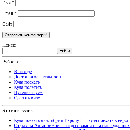
Имя
*
Email
*
Сайт
Поиск:
Найти
Рубрики:
В походе
Достопримечательности
Куда поехать
Куда полететь
Путешествуем
Сделать визу
Это интересно:
Куда поехать в октябре в Европу? — куда поехать в европ
Отдых на Алтае зимой — отдых зимой на алтае куда поех