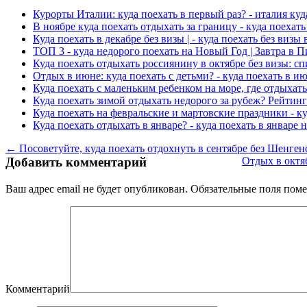
Курорты Италии: куда поехать в первый раз? - италия куд
В ноябре куда поехать отдыхать за границу - куда поехать
Куда поехать в декабре без визы | - куда поехать без визы
ТОП 3 - куда недорого поехать на Новый Год | Завтра в П
Куда поехать отдыхать россиянину в октябре без визы: спи
Отдых в июне: куда поехать с детьми? - куда поехать в и
Куда поехать с маленьким ребенком на море, где отдыхать
Куда поехать зимой отдыхать недорого за рубеж? Рейтинг 
Куда поехать на февральские и мартовские праздники - к
Куда поехать отдыхать в январе? - куда поехать в январе 
← Посоветуйте, куда поехать отдохнуть в сентябре без Шенгенс
Добавить комментарий
Отдых в октяб
Ваш адрес email не будет опубликован.
Обязательные поля пом
Комментарий