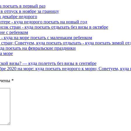
а поехать в первый раз
 в отпуск в ноябре за границу
 в декабре недорого
итере - куда недорого поехать на новый год
сок стран - куда поехать отдыхать без визы в октябре
юне с ребенком
 - куда на море поехать с маленьким ребенком
стран; Советуем, куда поехать отдыхать - куда поехать зимой от
уда поехать на февральские праздники
на море
кой визы? — куда полететь без визы в сентябре
ре 2020 на море: куда поехать недорого к морю; Советуем, куда
ечены
*