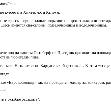
мос-Лейк.
ные курорты в Хинтерукс и Капрун.
е трассы, горнолыжные подъемники, прокат лыж и инвентаря, 
 Здесь имеются спа-салоны, грязелечебницы и водолечебницы.
ене под названием Октоберфест. Праздник проходит на площади 
ьствие любителям пива.
фильмов. Называется он Карфагенский фестиваль. В этом месяце
штадт.
але «Евро шоколада» так же проводятся концерты, конкурсы, ра
html
ть в октябре отдыхать".