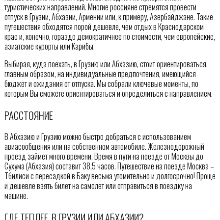
туристических направлений. Многие россияне стремятся провести
отпуск в Грузии, Абхазии, Армении или, к примеру, Азербайджане. Такие
путешествия обходятся порой дешевле, чем отдых в Краснодарском
крае и, конечно, гораздо демократичнее по стоимости, чем европейские,
азиатские курорты или Карибы.
Выбирая, куда поехать, в Грузию или Абхазию, стоит ориентироваться,
главным образом, на индивидуальные предпочтения, имеющийся
бюджет и ожидания от отпуска. Мы собрали ключевые моменты, по
которым Вы сможете ориентироваться и определиться с направлением.
РАССТОЯНИЕ
В Абхазию и Грузию можно быстро добраться с использованием
авиасообщения или на собственном автомобиле. Железнодорожный
проезд займет много времени. Время в пути на поезде от Москвы до
Сухума (Абхазия) составит 38,5 часов. Путешествие на поезде Москва –
Тбилиси с пересадкой в Баку весьма утомительно и долгосрочно! Проще
и дешевле взять билет на самолет или отправиться в поездку на
машине.
ГДЕ ТЕПЛЕЕ, В ГРУЗИИ ИЛИ АБХАЗИИ?