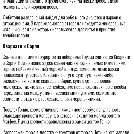
и плантации знаменитого грузинского чая. На пляже преобладают
мелкая галька и морской песок.
Любители развлечений найдут для себя много дискотек и парков с
аттракционами. В паре километров от города находятся минеральные
источники, вода из которых используется для питья и принятия
лечебных ванн.
Квариати и Сарпи
Самыми дорогими из курортов на побережье Грузии считаются Квариати
и Сарпи. Ведь именно здесь самая чистая вода и самые тихие пляжи.
Горные пейзажи и чистый морской воздух, немноголюдные пляжи
привлекают туристов в Квариати, но тут отсутствуют какие-либо
развлечения, чего не скажешь о Сарпи, куда едет в основном
молодежь. Так что заранее необходимо побеспокоиться про способы
передвижения между этими населенными пунктами, если хотите
совместить отдых с развлекательными мероприятиями.
Поселок Гонио, кроме отличного пляжа имеет особую популярность
благодаря крепости Аспарунт, в которой находится могила святого
Матфея. Руины крепости расположены в самом центре Гонио.
Расположен город в десятке километров от города Поти, на юго-западе