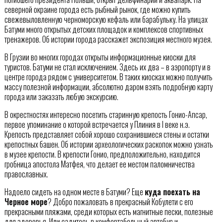
северной окраине города есть рыбный рынок, где можно купить
свежевыловленную черноморскую кефаль или барабульку. На улицах
Батуми много открытых детских площадок и комплексов спортивных
тренажеров. Об истории города расскажет экспозиция местного музея.
В Грузии во многих городах открыты информационные киоски для
туристов. Батуми не стал исключением. Здесь их два – в аэропорту и в
центре города рядом с университетом. В таких киосках можно получить
массу полезной информации, абсолютно даром взять подробную карту
города или заказать любую экскурсию.
В окрестностях интересно посетить старинную крепость Гонио-Апсар,
первое упоминание о которой встречается у Плиния в I веке н.э.
Крепость представляет собой хорошо сохранившиеся стены и остатки
крепостных башен. Об истории археологических раскопок можно узнать
в музее крепости. В крепости Гонио, предположительно, находится
гробница апостола Матфея, что делает ее местом паломничества
православных.
Надоело сидеть на одном месте в Батуми? Еще
куда поехать на
Черное море
? Добро пожаловать в прекрасный Кобулети с его
прекрасными пляжами, среди которых есть магнитные пески, полезные
для здоровья. Или садитесь в комфортабельный автобус и