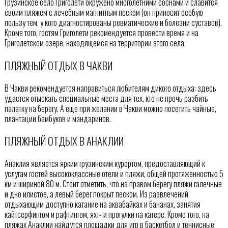
Грузинское село Григолети окружено многолетними соснами и славится
своим пляжем с лечебным магнитным песком (он приносит особую
пользу тем, у кого диагностированы ревматические и болезни суставов).
Кроме того, гостям Григолети рекомендуется провести время и на
Григолетском озере, находящемся на территории этого села.
ПЛЯЖНЫЙ ОТДЫХ В ЧАКВИ
В Чакви рекомендуется направиться любителям дикого отдыха: здесь
удастся отыскать специальные места для тех, кто не прочь разбить
палатку на берегу. А еще при желании в Чакви можно посетить чайные,
плантации бамбуков и мандаринов.
ПЛЯЖНЫЙ ОТДЫХ В АНАКЛИИ
Анаклия является ярким грузинским курортом, предоставляющий к
услугам гостей высококлассные отели и пляжи, общей протяженностью 5
км и шириной 80 м. Стоит отметить, что на правом берегу пляжи галечные
и дно илистое, а левый берег покрыт песком. Из развлечений
отдыхающим доступно катание на аквабайках и бананах, занятия
кайтсерфингом и рафтингом, яхт- и прогулки на катере. Кроме того, на
пляжах Анаклии найдутся площадки для игр в баскетбол и теннисные