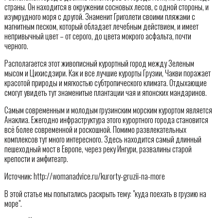
страны. Он находится в окружении сосновых лесов, с одной стороны, и
изумрудного моря с другой. Знаменит Григолети своими пляжами с
магнитным песком, который обладает лечебным действием, и имеет
непривычный цвет – от серого, до цвета мокрого асфальта, почти
черного.
Располагается этот живописный курортный город между Зеленым
мысом и Цихисдзири. Как и все лучшие курорты Грузии, Чакви поражает
красотой природы и мягкостью субтропического климата. Отдыхающие
смогут увидеть тут знаменитые плантации чая и японских мандаринов.
Самым современным и молодым грузинским морским курортом является
Анаклиа. Ежегодно инфраструктура этого курортного города становится
всё более современной и роскошной. Помимо развлекательных
комплексов тут много интересного. Здесь находится самый длинный
пешеходный мост в Европе, через реку Ингури, развалины старой
крепости и амфитеатр.
Источник: http://womanadvice.ru/kurorty-gruzii-na-more
В этой статье мы попытались раскрыть тему: "куда поехать в грузию на
море".