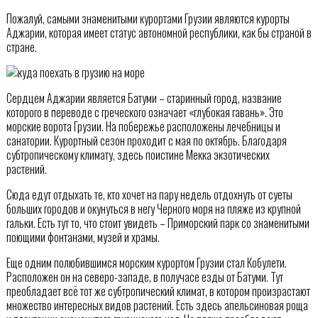
Пожалуй, самыми знаменитыми курортами Грузии являются курорты
Аджарии, которая имеет статус автономной республики, как бы страной в
стране.
Сердцем Аджарии является Батуми – старинный город, название
которого в переводе с греческого означает «глубокая гавань». Это
морские ворота Грузии. На побережье расположены лечебницы и
санатории. Курортный сезон проходит с мая по октябрь. Благодаря
субтропическому климату, здесь поистине Мекка экзотических
растений.
Сюда едут отдыхать те, кто хочет на пару недель отдохнуть от суеты
больших городов и окунуться в негу Черного моря на пляже из крупной
гальки. Есть тут то, что стоит увидеть – Приморский парк со знаменитыми
поющими фонтанами, музей и храмы.
Еще одним полюбившимся морским курортом Грузии стал Кобулети.
Расположен он на северо-западе, в получасе езды от Батуми. Тут
преобладает всё тот же субтропический климат, в котором произрастают
множество интересных видов растений. Есть здесь апельсиновая роща