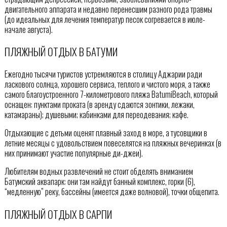
двигательного аппарата и недавно перенесшим разного рода травмы
(до идеальных для лечения температур песок согревается в июле-
начале августа).
ПЛЯЖНЫЙ ОТДЫХ В БАТУМИ
Ежегодно тысячи туристов устремляются в столицу Аджарии ради
ласкового солнца, хорошего сервиса, теплого и чистого моря, а также
самого благоустроенного 7-километрового пляжа BatumiBeach, который
оснащен: пунктами проката (в аренду сдаются зонтики, лежаки,
катамараны); душевыми; кабинками для переодевания; кафе.
Отдыхающие с детьми оценят плавный заход в море, а тусовщики в
летние месяцы с удовольствием повеселятся на пляжных вечеринках (в
них принимают участие популярные ди-джеи).
Любителям водных развлечений не стоит обделять вниманием
Батумский аквапарк: они там найдут банный комплекс, горки (6),
“медленную” реку, бассейны (имеется даже волновой), точки общепита.
ПЛЯЖНЫЙ ОТДЫХ В САРПИ