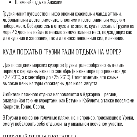
Пляжный отдых в Анаклии
Грузия манит путешественников своими красивыми ландшафтами,
любопытными достопримечательностями и гостеприимным морским
побережьем. Собираетесь в отпуск и не знаете, куда поехать в Грузию на
море? Здесь вы найдете немало замечательных мест, подходящих как
для купания и загорания, так и для восстановления сил, и лечения.
КУДА ПОЕХАТЬ В ГРУЗИИ РАДИ ОТДЫХА НА МОРЕ?
Для посещения морских курортов Грузии целесообразно выделить
период с середины июня по сентябрь (в июне море прогревается до
+22-23˚C, а к сентябрю до +25-26˚C). Стоит отметить, что самые
высокие цены на туры характерны для июля-августа.
Любители пляжного отдыха направляются в Аджарию – регион,
славящийся такими курортами, как Батуми и Кобулети, а также поселками
Квариати, Гонио, Сарпи.
В Грузии в основном галечные пляжи, но, например, приехавшие в Уреки,
смогут побаловать себя отдыхом на уникальном песчаном участке.