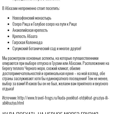
В Абхазии непременно стоит посетить:
Новоафонский монастырь
Озеро Рица и Голубое озеро на пути к Рице
Анакопийская крепость
Крепость Абаата
Гагрская Колоннада
Сухумский ботанический сад и многое другое!
Мы расмотрели основные аспекты, на которые путешественники
опираются при выборе отпуска в Грузии или Абхазии. Расположение на
берегу теплого Черного моря, схожий климат, обилие
достопримечательностей и оригинальная кухня – на мой взгляд, обе
страны заслуживают хотя бы единократного посещения! Тем не менее,
выбор за вами! И каков бы он не был, желаем вам приятного и вкусного
отдыха!
Источник: http://www.travel-frogs.ru/kuda-poekhat-otdykhat-gruziya-ili-
abkhaziya.html