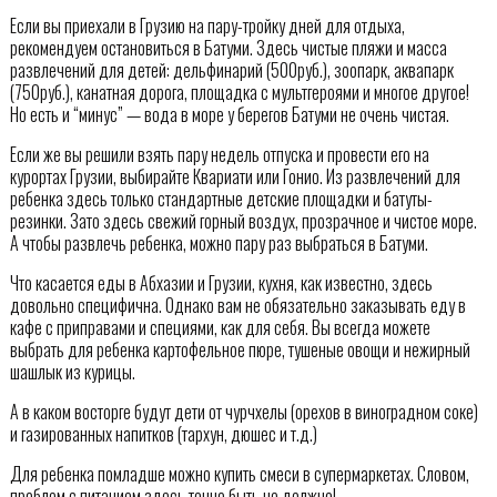
Если вы приехали в Грузию на пару-тройку дней для отдыха,
рекомендуем остановиться в Батуми. Здесь чистые пляжи и масса
развлечений для детей: дельфинарий (500руб.), зоопарк, аквапарк
(750руб.), канатная дорога, площадка с мультгероями и многое другое!
Но есть и “минус” — вода в море у берегов Батуми не очень чистая.
Если же вы решили взять пару недель отпуска и провести его на
курортах Грузии, выбирайте Квариати или Гонио. Из развлечений для
ребенка здесь только стандартные детские площадки и батуты-
резинки. Зато здесь свежий горный воздух, прозрачное и чистое море.
А чтобы развлечь ребенка, можно пару раз выбраться в Батуми.
Что касается еды в Абхазии и Грузии, кухня, как известно, здесь
довольно специфична. Однако вам не обязательно заказывать еду в
кафе с приправами и специями, как для себя. Вы всегда можете
выбрать для ребенка картофельное пюре, тушеные овощи и нежирный
шашлык из курицы.
А в каком восторге будут дети от чурчхелы (орехов в виноградном соке)
и газированных напитков (тархун, дюшес и т.д.)
Для ребенка помладше можно купить смеси в супермаркетах. Словом,
проблем с питанием здесь точно быть не должно!