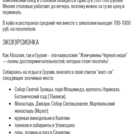
Многие столовые работают до вечера, поэтому можно за ту же цену и
поужинать.
В кафе и ресторанах средний чек вместе с алкоголем выходит 700-1000
руб. на посетителя.
ЭКСКУРСИОНКА
Как Абхазия, так и Грузия – эти кавказские “Жемчужины Черного моря”
— полны достопримечательностей, которые стоит посетить!
Собираясь на отдых в Грузию, внесите в свой список “маст-си”
следующие значимые места:
Собор Святой Троицы, парк Мтацминда, крепость Нарикала,
Ботанический сад (Тбилиси);
Монастырь Джвари, Собор Светицховеле, Мартвильский
монастырь (Мцхет);
крупные винодельни в Кахетии;
тоннели и лабиринты в Уплисцихе;
горы, долины и луга в Сванетии.