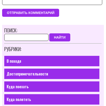
ПОИСК:
НАЙТИ
РУБРИКИ:
В походе
Достопримечательности
Куда поехать
Куда полететь