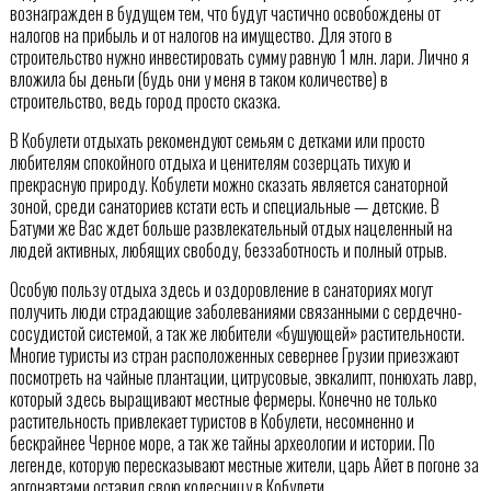
вознагражден в будущем тем, что будут частично освобождены от
налогов на прибыль и от налогов на имущество. Для этого в
строительство нужно инвестировать сумму равную 1 млн. лари. Лично я
вложила бы деньги (будь они у меня в таком количестве) в
строительство, ведь город просто сказка.
В Кобулети отдыхать рекомендуют семьям с детками или просто
любителям спокойного отдыха и ценителям созерцать тихую и
прекрасную природу. Кобулети можно сказать является санаторной
зоной, среди санаториев кстати есть и специальные — детские. В
Батуми же Вас ждет больше развлекательный отдых нацеленный на
людей активных, любящих свободу, беззаботность и полный отрыв.
Особую пользу отдыха здесь и оздоровление в санаториях могут
получить люди страдающие заболеваниями связанными с сердечно-
сосудистой системой, а так же любители «бушующей» растительности.
Многие туристы из стран расположенных севернее Грузии приезжают
посмотреть на чайные плантации, цитрусовые, эвкалипт, понюхать лавр,
который здесь выращивают местные фермеры. Конечно не только
растительность привлекает туристов в Кобулети, несомненно и
бескрайнее Черное море, а так же тайны археологии и истории. По
легенде, которую пересказывают местные жители, царь Айет в погоне за
аргонавтами оставил свою колесницу в Кобулети.