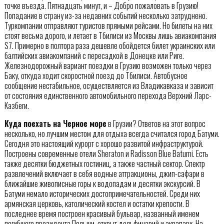
точке въезда. Пятнадцать минут, и – Добро пожаловать в Грузию!
Попадание в страну из-за недавних событий несколько затруднено.
Туркомпании отправляют туристов прямыми рейсами. Но билеты на них
стоят весьма дорого, и летает в Тбилиси из Москвы лишь авиакомпания
S7. Примерно в полтора раза дешевле обойдется билет украинских или
балтийских авиакомпаний с пересадкой в Донецке или Риге.
Железнодорожный вариант поездки в Грузию возможен только через
Баку, откуда ходит скоростной поезд до Тбилиси. Автобусное
сообщение нестабильное, осуществляется из Владикавказа и зависит
от состояния единственного автомобильного перехода Верхний Ларс-
Казбеги.
Куда поехать на Черное море
в Грузии? Ответов на этот вопрос
несколько, но лучшим местом для отдыха всегда считался город Батуми.
Сегодня это настоящий курорт с хорошо развитой инфраструктурой.
Построены современные отели Sheraton и Radisson Blue Batumi. Есть
также десятки бюджетных гостиниц, а также частный сектор. Спектр
развлечений включает в себя водные аттракционы, джип-сафари в
ближайшие живописные горы к водопадам и десятки экскурсий. В
Батуми немало исторических достопримечательностей. Среди них
армянская церковь, католический костел и остатки крепости. В
последнее время построен красивый бульвар, названный именем
погибшего президента Польши, открыт дельфинарий и аквапарк. На