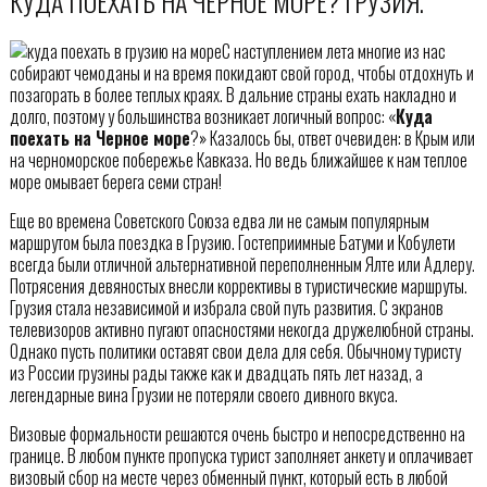
КУДА ПОЕХАТЬ НА ЧЕРНОЕ МОРЕ? ГРУЗИЯ.
С наступлением лета многие из нас
собирают чемоданы и на время покидают свой город, чтобы отдохнуть и
позагорать в более теплых краях. В дальние страны ехать накладно и
долго, поэтому у большинства возникает логичный вопрос: «
Куда
поехать на Черное море
?» Казалось бы, ответ очевиден: в Крым или
на черноморское побережье Кавказа. Но ведь ближайшее к нам теплое
море омывает берега семи стран!
Еще во времена Советского Союза едва ли не самым популярным
маршрутом была поездка в Грузию. Гостеприимные Батуми и Кобулети
всегда были отличной альтернативной переполненным Ялте или Адлеру.
Потрясения девяностых внесли коррективы в туристические маршруты.
Грузия стала независимой и избрала свой путь развития. С экранов
телевизоров активно пугают опасностями некогда дружелюбной страны.
Однако пусть политики оставят свои дела для себя. Обычному туристу
из России грузины рады также как и двадцать пять лет назад, а
легендарные вина Грузии не потеряли своего дивного вкуса.
Визовые формальности решаются очень быстро и непосредственно на
границе. В любом пункте пропуска турист заполняет анкету и оплачивает
визовый сбор на месте через обменный пункт, который есть в любой