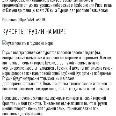
продолжайте отпуск на турецком побережье в Трабзоне или Ризе, ведь
от Батуми до границы всего 20 км, а Турция для россиян безвизовая.
Источник: http://wk9.ru/3191
КУРОРТЫ ГРУЗИИ НА МОРЕ
Грузия всегда привлекала туристов красотой своего ландшафта,
историческими памятками и, конечно же, морским побережьем. Для тех,
кто на знает, есть ли море в Грузии, ответ такой – самые лучшие
черноморские курорты находятся в Грузии. И дело тут не только в самом
море, которое так и манит своей синей глубиной. Курорты на побережье
Грузии будут интересны отдыхающим и в плане
достопримечательностей. Ведь эта страна с многовековой историей на
всю жизнь остается в сердце каждого, кто, когда-либо в ней побывал.
Неспешное течение жизни под ласковым солнцем и легкий морской
бриз так и манят туристов. Привлекает отдыхающих и то, что в Грузии
многие говорят и понимают русский язык, что немаловажно при
посещении другой страны.