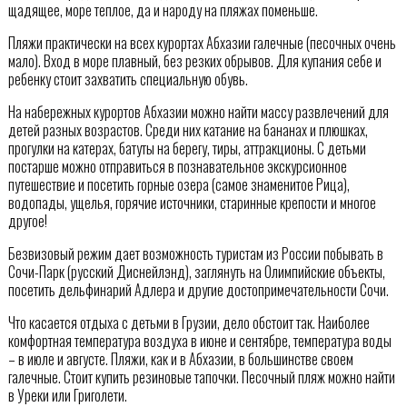
щадящее, море теплое, да и народу на пляжах поменьше.
Пляжи практически на всех курортах Абхазии галечные (песочных очень
мало). Вход в море плавный, без резких обрывов. Для купания себе и
ребенку стоит захватить специальную обувь.
На набережных курортов Абхазии можно найти массу развлечений для
детей разных возрастов. Среди них катание на бананах и плюшках,
прогулки на катерах, батуты на берегу, тиры, аттракционы. С детьми
постарше можно отправиться в познавательное экскурсионное
путешествие и посетить горные озера (самое знаменитое Рица),
водопады, ущелья, горячие источники, старинные крепости и многое
другое!
Безвизовый режим дает возможность туристам из России побывать в
Сочи-Парк (русский Диснейлэнд), заглянуть на Олимпийские объекты,
посетить дельфинарий Адлера и другие достопримечательности Сочи.
Что касается отдыха с детьми в Грузии, дело обстоит так. Наиболее
комфортная температура воздуха в июне и сентябре, температура воды
– в июле и августе. Пляжи, как и в Абхазии, в большинстве своем
галечные. Стоит купить резиновые тапочки. Песочный пляж можно найти
в Уреки или Григолети.