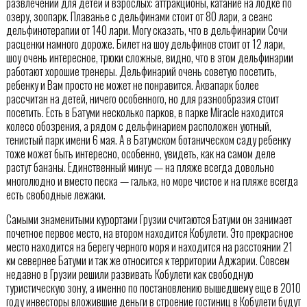
развлечений для детей и взрослых: аттракционы, катание на лодке по
озеру, зоопарк. Плаванье с дельфинами стоит от 80 лари, а сеанс
дельфинотерапии от 140 лари. Могу сказать, что в дельфинарии Сочи
расценки намного дороже. Билет на шоу дельфинов стоит от 12 лари,
шоу очень интересное, трюки сложные, видно, что в этом дельфинарии
работают хорошие тренеры. Дельфинарий очень советую посетить,
ребенку и Вам просто не может не понравится. Аквапарк более
рассчитан на детей, ничего особенного, но для разнообразия стоит
посетить. Есть в Батуми несколько парков, в парке Miracle находится
колесо обозрения, а рядом с дельфинарием расположен уютный,
тенистый парк имени 6 мая. А в Батумском ботаническом саду ребенку
тоже может быть интересно, особенно, увидеть, как на самом деле
растут бананы. Единственный минус — на пляже всегда довольно
многолюдно и вместо песка — галька, но море чистое и на пляже всегда
есть свободные лежаки.
Самыми знаменитыми курортами Грузии считаются Батуми он занимает
почетное первое место, на втором находится Кобулети. Это прекрасное
место находится на берегу черного моря и находится на расстоянии 21
км севернее Батуми и так же относится к территории Аджарии. Совсем
недавно в Грузии решили развивать Кобулети как свободную
туристическую зону, а именно по постановлению вышедшему еще в 2010
году инвесторы вложившие деньги в строение гостиниц в Кобулети будут