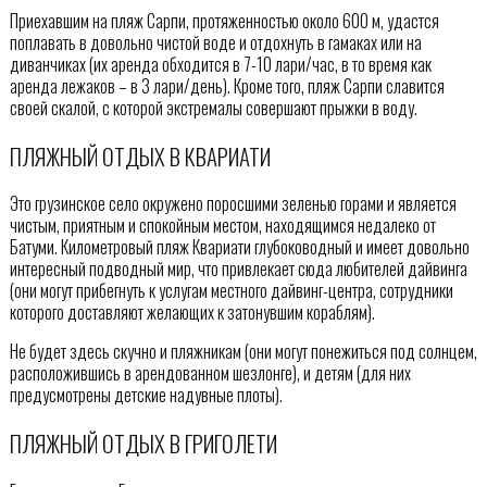
Приехавшим на пляж Сарпи, протяженностью около 600 м, удастся
поплавать в довольно чистой воде и отдохнуть в гамаках или на
диванчиках (их аренда обходится в 7-10 лари/час, в то время как
аренда лежаков – в 3 лари/день). Кроме того, пляж Сарпи славится
своей скалой, с которой экстремалы совершают прыжки в воду.
ПЛЯЖНЫЙ ОТДЫХ В КВАРИАТИ
Это грузинское село окружено поросшими зеленью горами и является
чистым, приятным и спокойным местом, находящимся недалеко от
Батуми. Километровый пляж Квариати глубоководный и имеет довольно
интересный подводный мир, что привлекает сюда любителей дайвинга
(они могут прибегнуть к услугам местного дайвинг-центра, сотрудники
которого доставляют желающих к затонувшим кораблям).
Не будет здесь скучно и пляжникам (они могут понежиться под солнцем,
расположившись в арендованном шезлонге), и детям (для них
предусмотрены детские надувные плоты).
ПЛЯЖНЫЙ ОТДЫХ В ГРИГОЛЕТИ