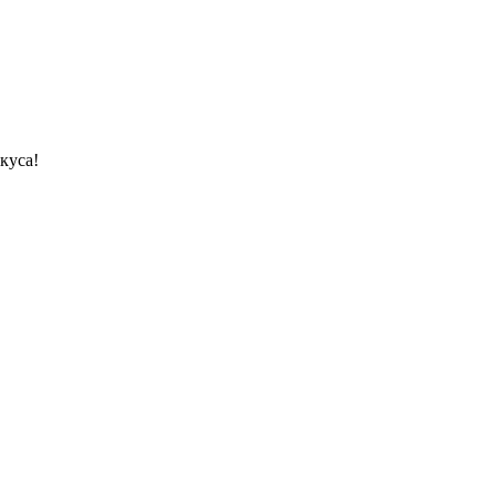
куса!