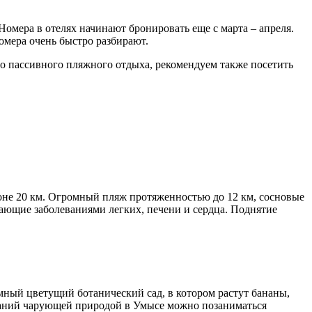
омера в отелях начинают бронировать еще с марта – апреля.
омера очень быстро разбирают.
о пассивного пляжного отдыха, рекомендуем также посетить
йоне 20 км. Огромный пляж протяженностью до 12 км, сосновые
ающие заболеваниями легких, печени и сердца. Поднятие
омный цветущий ботанический сад, в котором растут бананы,
ований чарующей природой в Умысе можно позаниматься