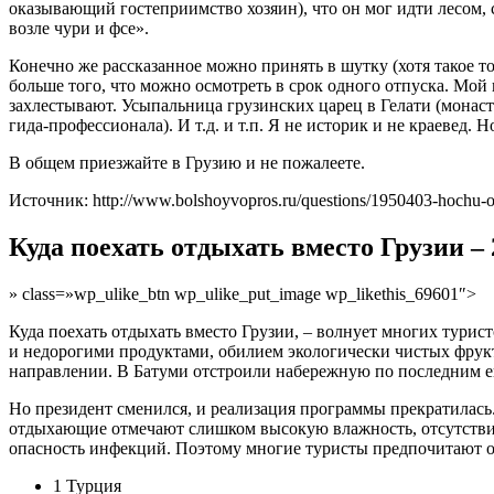
оказывающий гостеприимство хозяин), что он мог идти лесом, 
возле чури и фсе».
Конечно же рассказанное можно принять в шутку (хотя такое т
больше того, что можно осмотреть в срок одного отпуска. Мо
захлестывают. Усыпальница грузинских царец в Гелати (монасты
гида-профессионала). И т.д. и т.п. Я не историк и не краевед
В общем приезжайте в Грузию и не пожалеете.
Источник: http://www.bolshoyvopros.ru/questions/1950403-hochu-ot
Куда поехать отдыхать вместо Грузии 
» class=»wp_ulike_btn wp_ulike_put_image wp_likethis_69601″>
Куда поехать отдыхать вместо Грузии, – волнует многих тури
и недорогими продуктами, обилием экологически чистых фрукт
направлении. В Батуми отстроили набережную по последним ев
Но президент сменился, и реализация программы прекратилась.
отдыхающие отмечают слишком высокую влажность, отсутствие 
опасность инфекций. Поэтому многие туристы предпочитают от
1 Турция