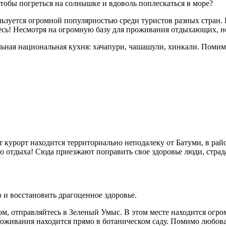
тобы погреться на солнышке и вдоволь поплескаться в море?
зуется огромной популярностью среди туристов разных стран. Н
тесь! Несмотря на огромную базу для проживания отдыхающих, н
льная национальная кухня: хачапури, чашашули, хинкали. Помим
 курорт находится территориально неподалеку от Батуми, в ра
о отдыха! Сюда приезжают поправить свое здоровье люди, страд
о и восстановить драгоценное здоровье.
ом, отправляйтесь в Зеленый Умыс. В этом месте находится огр
 проживания находится прямо в ботаническом саду. Помимо люб