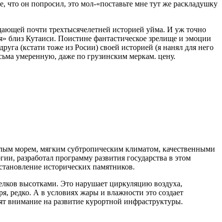
, что он попросил, это мол-«поставьте мне тут же раскладушку
адающей почти трехтысячелетней историей уйма. И уж точно
я» близ Кутаиси. Поистине фантастическое зрелище и эмоции
уга (кстати тоже из Росии) своей историей (я нанял для него
весьма умеренную, даже по грузинским меркам. цену.
еплым морем, мягким субтропическим климатом, качественными
ии, разработал программу развития государства в этом
сстановление исторических памятников.
селков высотками. Это нарушает циркуляцию воздуха,
, редко. А в условиях жары и влажности это создает
тят внимание на развитие курортной инфраструктуры.