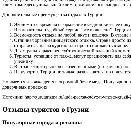
климатом. Здесь уникальный климат, живописные ландшафты и 
Дополнительные преимущества отдыха в Турции:
Экономится время на оформление въездной визы: ее поку
Исключительно удобный сервис “все включено”. Турция са
Возможность отдыха на любой вкус и кошелек. В стране 
Отличная организация детского отдыха. Страна просто 
отправиться на экскурсию или просто поплавать в море.
Для страны характерен субтропический влажный климат. 
Туристы, уставшие от пляжа, могут организовать для себ
учебнику.
В стране много рынков с качественными (и не очень) то
На курортах Турции не только развлекаются, но и лечат
Но имеется и ложка дегтя в огромной бочке меда. Популярность
доверчивых приезжих.
Источник: http://guruturizma.ru/kuda-poexat-otdyxat-vmesto-gruzii-2
Отзывы туристов о Грузии
Популярные города и регионы