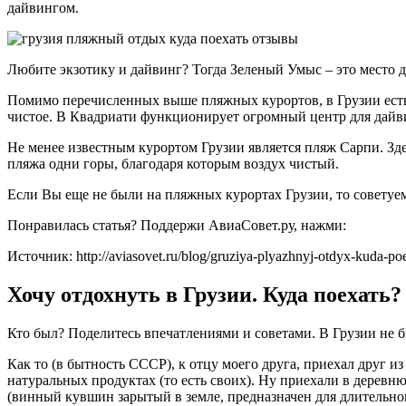
дайвингом.
Любите экзотику и дайвинг? Тогда Зеленый Умыс – это место д
Помимо перечисленных выше пляжных курортов, в Грузии есть 
чистое. В Квадриати функционирует огромный центр для дайв
Не менее известным курортом Грузии является пляж Сарпи. Зд
пляжа одни горы, благодаря которым воздух чистый.
Если Вы еще не были на пляжных курортах Грузии, то советуе
Понравилась статья? Поддержи АвиаСовет.ру, нажми:
Источник: http://aviasovet.ru/blog/gruziya-plyazhnyj-otdyx-kuda-poe
Хочу отдохнуть в Грузии. Куда поехать
Кто был? Поделитесь впечатлениями и советами. В Грузии не бы
Как то (в бытность СССР), к отцу моего друга, приехал друг и
натуральных продуктах (то есть своих). Ну приехали в деревню
(винный кувшин зарытый в земле, предназначен для длительног