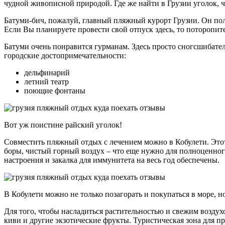
чудной живописной природой. Где же найти в Грузии уголок, ч
Батуми-бич, пожалуй, главный пляжный курорт Грузии. Он поль
Если Вы планируете провести свой отпуск здесь, то поторопи
Батуми очень понравится гурманам. Здесь просто сногсшибате
городские достопримечательности:
дельфинарий
летний театр
поющие фонтаны
Вот уж поистине райский уголок!
Совместить пляжный отдых с лечением можно в Кобулети. Этот
боры, чистый горный воздух – что еще нужно для полноценног
настроения и закалка для иммунитета на весь год обеспечены.
В Кобулети можно не только позагорать и покупаться в море, н
Для того, чтобы насладиться растительностью и свежим воздух
киви и другие экзотические фрукты. Туристическая зона для