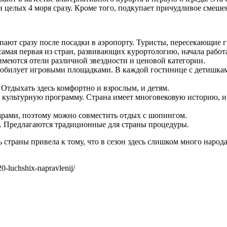
целых 4 моря сразу. Кроме того, подкупает причудливое смешен
пают сразу после посадки в аэропорту. Туристы, пересекающие 
мая первая из стран, развивающих курортологию, начала работа
имеются отели различной звездности и ценовой категории.
изобилует игровыми площадками. В каждой гостинице с детишкам
Отдыхать здесь комфортно и взрослым, и детям.
я культурную программу. Страна имеет многовековую историю, и
варами, поэтому можно совместить отдых с шопингом.
ся. Предлагаются традиционные для страны процедуры.
 страны привела к тому, что в сезон здесь слишком много народ
0-luchshix-napravlenij/