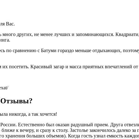
ля Вас.
много других, не менее лучших и запоминающихся. Квадриати, 
инга.
есь по сравнению с Батуми гораздо меньше отдыхающих, поэтому
м их посетить. Красивый загар и масса приятных впечатлений от
xat/
? Отзывы?
ла никогда, а так хочется!
з России. Естественно был оказан радушный прием. Друга отвезл
 ближе к вечеру, и сразу к столу. Застолье закончилось далеко з
о хранения больших объемов). Когда гость узнал емкость каждог