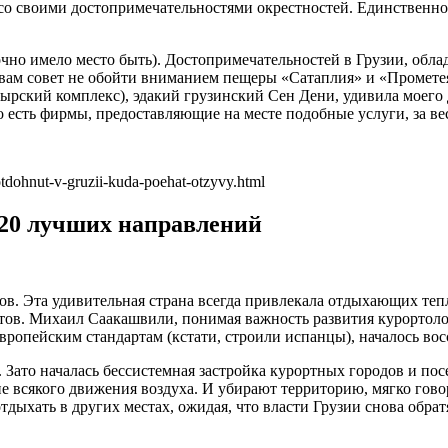
со своими достопримечательностями окрестностей. Единственное
очно имело место быть). Достопримечательностей в Грузии, обл
й вам совет не обойти вниманием пещеры «Сатаплия» и «Промете
рский комплекс), эдакий грузинский Сен Дени, удивила моего др
. Но есть фирмы, предоставляющие на месте подобные услуги, за 
dohnut-v-gruzii-kuda-poehat-otzyvy.html
– 20 лучших направлений
стов. Эта удивительная страна всегда привлекала отдыхающих т
ов. Михаил Саакашвили, понимая важность развития курортолог
ропейским стандартам (кстати, строили испанцы), началось во
 Зато началась бессистемная застройка курортных городов и по
всякого движения воздуха. И убирают территорию, мягко говоря
дыхать в других местах, ожидая, что власти Грузии снова обра