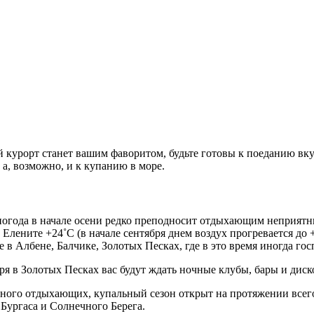
кой курорт станет вашим фаворитом, будьте готовы к поеданию 
а, возможно, и к купанию в море.
погода в начале осени редко преподносит отдыхающим неприятн
 Елените +24˚C (в начале сентября днем воздух прогревается до 
 в Албене, Балчике, Золотых Песках, где в это время иногда гос
ря в Золотых Песках вас будут ждать ночные клубы, бары и диск
к много отдыхающих, купальный сезон открыт на протяжении всег
Бургаса и Солнечного Берега.