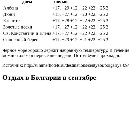
днем
ночью
Албена
+17. +29
+12. +22
+22. +25
2
Дюни
+15. +27
+12. +20
+22. +25
2
Елените
+17. +28
+12. +22
+22. +25
3
Золотые пески
+17. +27
+12. +22
+22. +25
2
Св. Константин и Елена
+17. +27
+12. +22
+22. +25
2
Солнечный берег
+17. +29
+12. +21
+22. +25
3
Чёрное море хорошо держит набранную температуру. В течение 
можно только в первые две недели. Потом будет прохладно.
Источник: http://summerhotels.ru/destinations/sentyabr/bolgariya-09/
Отдых в Болгарии в сентябре