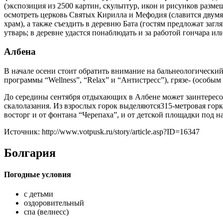
(экспозиция из 2500 картин, скульптур, икон и рисунков разме
осмотреть церковь Святых Кирилла и Мефодия (славится двумя 
храм), а также съездить в деревню Бата (гостям предложат за
утварь; в деревне удастся понаблюдать и за работой гончара или
Албена
В начале осени стоит обратить внимание на бальнеологическ
программы “Wellness”, “Relax” и “Антистресс”), грязе- (особы
До середины сентября отдыхающих в Албене может заинтересов
скалолазания. Из взрослых горок выделяются315-метровая горка 
восторг и от фонтана “Черепаха”, и от детской площадки под 
Источник: http://www.votpusk.ru/story/article.asp?ID=16347
Болгария
Погодные условия
с детьми
оздоровительный
спа (велнесс)