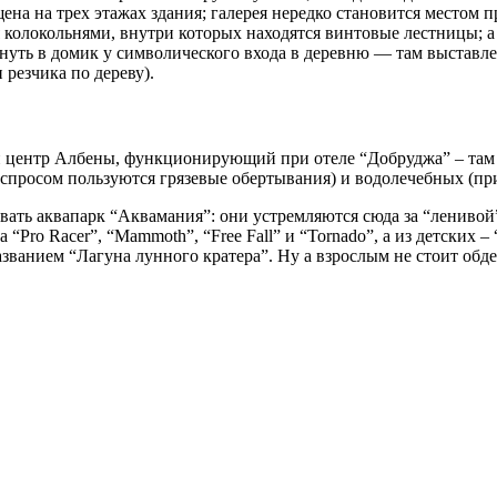
щена на трех этажах здания; галерея нередко становится местом 
колокольнями, внутри которых находятся винтовые лестницы; а 
глянуть в домик у символического входа в деревню — там выстав
 резчика по дереву).
ий центр Албены, функционирующий при отеле “Добруджа” – там
м спросом пользуются грязевые обертывания) и водолечебных (пр
ать аквапарк “Аквамания”: они устремляются сюда за “ленивой”
“Pro Racer”, “Mammoth”, “Free Fall” и “Tornado”, а из детских 
названием “Лагуна лунного кратера”. Ну а взрослым не стоит об