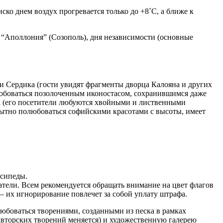
ско днем воздух прогревается только до +8˚C, а ближе к
 “Аполлония” (Созополь), дня независимости (основные
ти Сердика (гости увидят фрагменты дворца Калояна и других
олюбоваться позолоченным иконостасом, сохранившимся даже
на (его посетители любуются хвойными и лиственными
бопытно полюбоваться софийскими красотами с высоты, имеет
осипеды.
атели. Всем рекомендуется обращать внимание на цвет флагов
 – их игнорирование повлечет за собой уплату штрафа.
любоваться творениями, созданными из песка в рамках
 авторских творений меняется) и художественную галерею