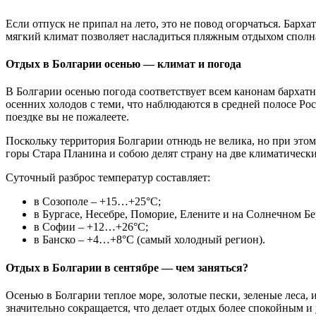
Если отпуск не припал на лето, это не повод огорчаться. Барха
мягкий климат позволяет насладиться пляжным отдыхом сполн
Отдых в Болгарии осенью — климат и погода
В Болгарии осенью погода соответствует всем канонам бархатн
осенних холодов с теми, что наблюдаются в средней полосе Рос
поездке вы не пожалеете.
Поскольку территория Болгарии отнюдь не велика, но при этом
горы Стара Планина и собою делят страну на две климатические
Суточный разброс температур составляет:
в Созополе – +15…+25°С;
в Бургасе, Несебре, Поморие, Елените и на Солнечном Б
в Софии – +12…+26°С;
в Банско – +4…+8°С (самый холодный регион).
Отдых в Болгарии в сентябре — чем заняться?
Осенью в Болгарии теплое море, золотые пески, зеленые леса,
значительно сокращается, что делает отдых более спокойным и