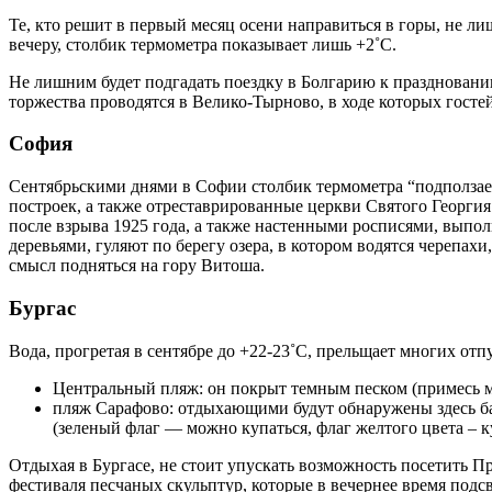
Те, кто решит в первый месяц осени направиться в горы, не ли
вечеру, столбик термометра показывает лишь +2˚C.
Не лишним будет подгадать поездку в Болгарию к праздновани
торжества проводятся в Велико-Тырново, в ходе которых гост
София
Сентябрьскими днями в Софии столбик термометра “подползает
построек, а также отреставрированные церкви Святого Георги
после взрыва 1925 года, а также настенными росписями, выпо
деревьями, гуляют по берегу озера, в котором водятся черепах
смысл подняться на гору Витоша.
Бургас
Вода, прогретая в сентябре до +22-23˚C, прельщает многих отп
Центральный пляж: он покрыт темным песком (примесь ма
пляж Сарафово: отдыхающими будут обнаружены здесь бар
(зеленый флаг — можно купаться, флаг желтого цвета – к
Отдыхая в Бургасе, не стоит упускать возможность посетить 
фестиваля песчаных скульптур, которые в вечернее время подс