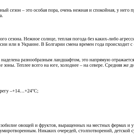
тный сезон – это особая пора, очень нежная и спокойная, у него
а.
ого сезона. Нежное солнце, теплая погода без каких-либо агре
сии или в Украине. В Болгарии смена времен года происходит с 
 наделена разнообразным ландшафтом, это напрямую отражается н
 зоны. Теплее всего на юге, холоднее – на севере. Средняя же дн
ерегу –+14…+24°С;
 изобилие овощей и фруктов, выращенных на местных фермах и у
 умиротворенным. Никаких очередей, столпотворений, детской су