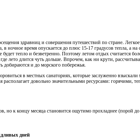
осещения здравниц и совершения путешествий по стране. Легкое
ла, в ночное время опускается до плюс 15-17 градусов тепла, а
е будет тепло и безветренно. Поэтому летом отдых считается бо
где лето длится чуть дольше. Впрочем, как ни крути, рассчитыв
ь добираются и до морского побережья.
оровиться в местных санаториях, которые заслуженно взыскали 
ая располагает довольно значительными ресурсами: горячими,
ов, но к концу месяца становится ощутимо прохладнее (порой до
ждливых дней