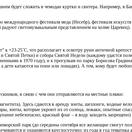
шним будет сложить в чемодан куртки и свитера. Например, в Бан
ю международного фестиваля меда (Несебр), фестиваля искусств
ей радуют светомузыкальным представлением на холме Царевец).
” к +23-25˚C, что располагает к осмотру руин античной крепос
я и Святой Петки) и собора Святой Недели (каждому удастся п
лненными в 1970 году), и к прогулкам по парку Борисова Гради
и, а дети катаются на пони или лошадях). А тем, кому будет лю
ускников, в связи с чем они отправляются на местные пляжи:
гнетита). Здесь сдаются в аренду зонты, шезлонги, водные вел
ы, зонты, которые укроют их от солнца, лежаки, опытные спас
упание небезопасно, красный флаг – в воду заходить запрещено)
Приморский парк (до середины сентября все желающие смогут по
вечиваются и охраняются круглосуточно; из года в год тематика