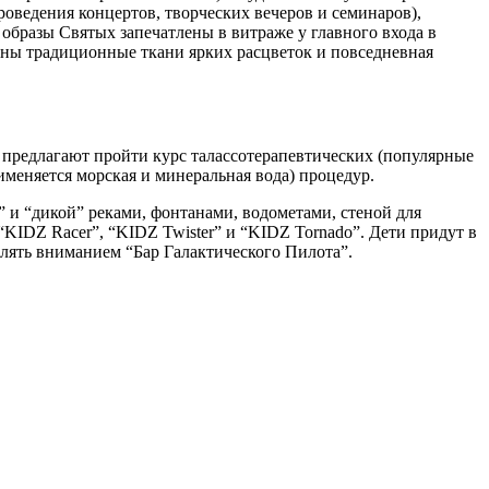
проведения концертов, творческих вечеров и семинаров),
образы Святых запечатлены в витраже у главного входа в
лены традиционные ткани ярких расцветок и повседневная
 предлагают пройти курс талассотерапевтических (популярные
именяется морская и минеральная вода) процедур.
 и “дикой” реками, фонтанами, водометами, стеной для
– “KIDZ Racer”, “KIDZ Twister” и “KIDZ Tornado”. Дети придут в
делять вниманием “Бар Галактического Пилота”.