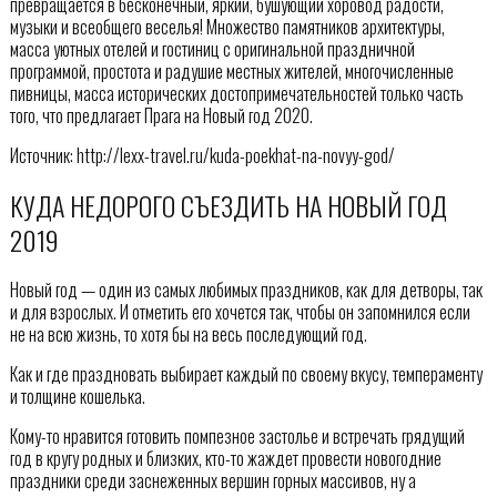
превращается в бесконечный, яркий, бушующий хоровод радости,
музыки и всеобщего веселья! Множество памятников архитектуры,
масса уютных отелей и гостиниц с оригинальной праздничной
программой, простота и радушие местных жителей, многочисленные
пивницы, масса исторических достопримечательностей только часть
того, что предлагает Прага на Новый год 2020.
Источник: http://lexx-travel.ru/kuda-poekhat-na-novyy-god/
КУДА НЕДОРОГО СЪЕЗДИТЬ НА НОВЫЙ ГОД
2019
Новый год — один из самых любимых праздников, как для детворы, так
и для взрослых. И отметить его хочется так, чтобы он запомнился если
не на всю жизнь, то хотя бы на весь последующий год.
Как и где праздновать выбирает каждый по своему вкусу, темпераменту
и толщине кошелька.
Кому-то нравится готовить помпезное застолье и встречать грядущий
год в кругу родных и близких, кто-то жаждет провести новогодние
праздники среди заснеженных вершин горных массивов, ну а