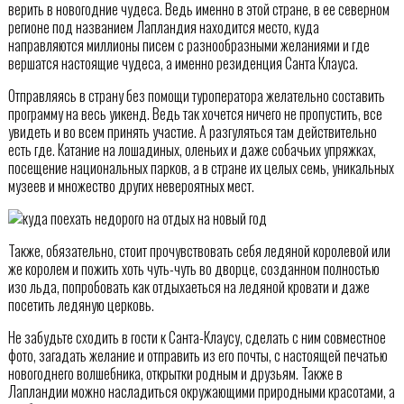
верить в новогодние чудеса. Ведь именно в этой стране, в ее северном
регионе под названием Лапландия находится место, куда
направляются миллионы писем с разнообразными желаниями и где
вершатся настоящие чудеса, а именно резиденция Санта Клауса.
Отправляясь в страну без помощи туроператора желательно составить
программу на весь уикенд. Ведь так хочется ничего не пропустить, все
увидеть и во всем принять участие. А разгуляться там действительно
есть где. Катание на лошадиных, оленьих и даже собачьих упряжках,
посещение национальных парков, а в стране их целых семь, уникальных
музеев и множество других невероятных мест.
Также, обязательно, стоит прочувствовать себя ледяной королевой или
же королем и пожить хоть чуть-чуть во дворце, созданном полностью
изо льда, попробовать как отдыхаеться на ледяной кровати и даже
посетить ледяную церковь.
Не забудьте сходить в гости к Санта-Клаусу, сделать с ним совместное
фото, загадать желание и отправить из его почты, с настоящей печатью
новогоднего волшебника, открытки родным и друзьям. Также в
Лапландии можно насладиться окружающими природными красотами, а