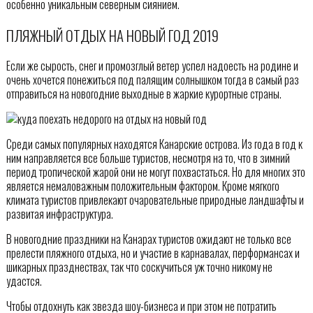
особенно уникальным северным сиянием.
ПЛЯЖНЫЙ ОТДЫХ НА НОВЫЙ ГОД 2019
Если же сырость, снег и промозглый ветер успел надоесть на родине и
очень хочется понежиться под палящим солнышком тогда в самый раз
отправиться на новогодние выходные в жаркие курортные страны.
Среди самых популярных находятся Канарские острова. Из года в год к
ним направляется все больше туристов, несмотря на то, что в зимний
период тропической жарой они не могут похвастаться. Но для многих это
является немаловажным положительным фактором. Кроме мягкого
климата туристов привлекают очаровательные природные ландшафты и
развитая инфраструктура.
В новогодние праздники на Канарах туристов ожидают не только все
прелести пляжного отдыха, но и участие в карнавалах, перформансах и
шикарных празднествах, так что соскучиться уж точно никому не
удастся.
Чтобы отдохнуть как звезда шоу-бизнеса и при этом не потратить