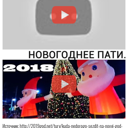
Источник: http://2019god.net/tury/kuda-nedorogo-sezdit-na-novyj-god-