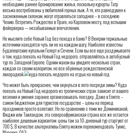
необходимо раннее бронирование жилья, поскольку курорты Татр
весьма востребованы у любителей горных лыж. А те, кто равнодушен к
заснеженным склонам, могут отравляться западнее – в соседнюю
Чехию. Встретить Рождество в Праге, на Карловом мосту, под вспышки
фейерверка — незабываемые впечатления.
Не мыслите себе Новый Год без похода в баню? В Венгрии термальные
источники находятся чуть ли не на каждом шагу. Наиболее известны
будапештские купальни Гелерт и Сечени. Если вы все еще раздумываете
о том, куда поехать на Новый Год недорого, отправляйтесь в автобусный
тур по Западной Европе. Одним махом вы увидите несколько стран,
каждая со своим колоритом, но все обуянные рождественской
лихорадкой.
Что может быть прекраснее, чем окунуться в лето посреди зимы? Куда
поехать на Новый Год недорого из тропических стран зависит от вашего
везения и умения заранее организовывать поездку. Даже в Египте –
самом бюджетном для туристов государстве – цены на период
праздников просто взлетают. Но по сравнению с теми же Доминиканой,
Фиджи или Таиландом, эта североафриканская страна все же остается
наиболее дешевым вариантом: цены там за 10-дневный тур стартуют от
700 $. В качестве альтернативы Египту можем порекомендовать Тунис,
Марокко, ОАЭ.