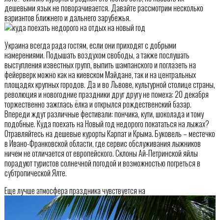
дешевыми язык не поворачивается. Давайте рассмотрим несколько
вариантов ближнего и дальнего зарубежья.
Украина всегда рада гостям, если они приходят с добрыми
намерениями. Подышать воздухом свободы, а также послушать
выступления известных групп, выпить шампанского и поглазеть на
фейерверк можно как на киевском Майдане, так и на центральных
площадях крупных городов. Да и во Львове, культурной столице страны,
революция и новогодние праздники друг другу не помеха: 20 декабря
торжественно зажглась ёлка и открылся рождественский базар.
Впереди ждут различные фестивали: пончика, кути, шоколада и тому
подобные. Куда поехать на Новый год недорого покататься на лыжах?
Отравляйтесь на дешевые курорты Карпат и Крыма. Буковель – местечко
в Ивано-Франковской области, где сервис обслуживания лыжников
ничем не отличается от европейского. Склоны Ай-Петринской яйлы
порадуют туристов солнечной погодой и возможностью погреться в
субтропической Ялте.
Еще лучше атмосфера праздника чувствуется на