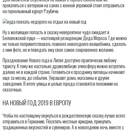
прокатиться с ветерком на санях с конной упряжкой стоит отправиться
на горнолыжный курорт Раубичи.
Ну а желающих попасть в сказку невероятное чудо ожидает в
Беловежской пуще — настоящей резиденции Деда Мороза. Где можно
не только поприветствовать главного новогоднего волшебника, сделать
с ним фото, но и поведать ему свое самое сокровенное желание.
Празднование Нового года в Литве доступно практически любому
туристу. К тому же настолько дружелюбную атмосферу можно встретить
далеко не в каждой стране. Готовиться к празднику литовцы начинают
еще за месяц до события. Украшают дома, магазины и другие
заведения. В итоге улицы и целые города становятся похожими на
сказочные.
НА НОВЫЙ ГОД 2019 В ЕВРОПУ
Чтобы по-настоящему окунуться в рождественскую сказку лучше всего
отправиться в Германию. Посетить местные ярмарки, прикупить
традиционных вкусностей и сувениров. А в новогоднюю ночь вместе с