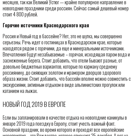
месяцев, так как Великий Устюг — крайне популярное направление в
новогодние праздники среди россиян. Сейчас самый дешевый номер
стоит 4 800 рублей.
Горячие источники Краснодарского края
Россия и Новый год в бассейне? Нет, это не шутка, мы совершенно
серьезны. Речь идет о гостиницах в Краснодарском крае, которые
находятся рядом с горячими, да еще и минеральными источниками.
Впечатления будут незабываемые – горячая, исходящая паром вода и
заснеженные берега. Стоит добавить, что отели бывают разные, от
довольно бюджетных вариантов, которые по карману среднему
россиянину, до сияющих золотом и мрамором дворцов здорового
образа жизни. Стоит добавить, что бассейн вполне можно совместить с
экскурсиями, активным отдыхом в виде альпинистских прогулок или
катанием на лыжах.
НОВЫЙ ГОД 2019 В ЕВРОПЕ
Если вы запланировали в качестве отдыха на новогодние каникулы в
январе 2019 года поездку в Европу, стоит учесть важный факт.
Основной праздник, во время которого и проходят все европейские
мероприятия – это Рождество, которое отмечают 25 декабря. А вот на