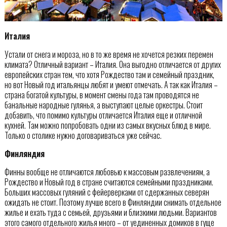
Италия
Устали от снега и мороза, но в то же время не хочется резких перемен
климата? Отличный вариант – Италия. Она выгодно отличается от других
европейских стран тем, что хотя Рождество там и семейный праздник,
но вот Новый год итальянцы любят и умеют отмечать. А так как Италия –
страна богатой культуры, в момент смены года там проводятся не
банальные народные гулянья, а выступают целые оркестры. Стоит
добавить, что помимо культуры отличается Италия еще и отличной
кухней. Там можно попробовать одни из самых вкусных блюд в мире.
Только о столике нужно договариваться уже сейчас.
Финляндия
Финны вообще не отличаются любовью к массовым развлечениям, а
Рождество и Новый год в стране считаются семейными праздниками.
Больших массовых гуляний с фейерверками от сдержанных северян
ожидать не стоит. Поэтому лучше всего в Финляндии снимать отдельное
жилье и ехать туда с семьей, друзьями и близкими людьми. Вариантов
этого самого отдельного жилья много – от уединенных домиков в гуще