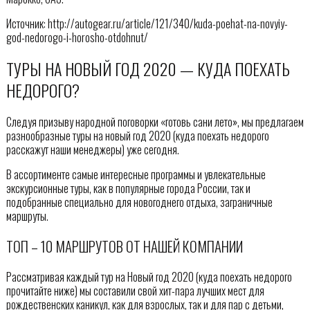
Источник: http://autogear.ru/article/121/340/kuda-poehat-na-novyiy-
god-nedorogo-i-horosho-otdohnut/
ТУРЫ НА НОВЫЙ ГОД 2020 — КУДА ПОЕХАТЬ
НЕДОРОГО?
Следуя призыву народной поговорки «готовь сани лето», мы предлагаем
разнообразные туры на новый год 2020 (куда поехать недорого
расскажут наши менеджеры) уже сегодня.
В ассортименте самые интересные программы и увлекательные
экскурсионные туры, как в популярные города России, так и
подобранные специально для новогоднего отдыха, заграничные
маршруты.
ТОП – 10 МАРШРУТОВ ОТ НАШЕЙ КОМПАНИИ
Рассматривая каждый тур на Новый год 2020 (куда поехать недорого
прочитайте ниже) мы составили свой хит-пара лучших мест для
рождественских каникул, как для взрослых, так и для пар с детьми,