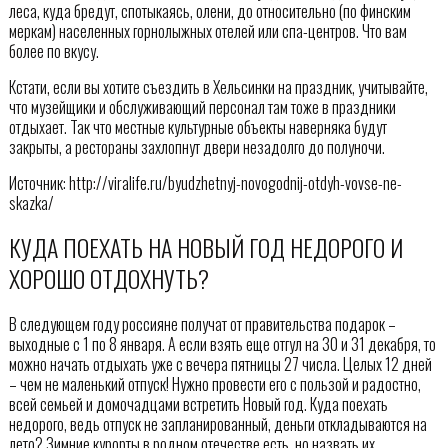
леса, куда бредут, спотыкаясь, олени, до относительно (по финским
меркам) населенных горнолыжных отелей или спа-центров. Что вам
более по вкусу.
Кстати, если вы хотите съездить в Хельсинки на праздник, учитывайте,
что музейщики и обслуживающий персонал там тоже в праздники
отдыхает. Так что местные культурные объекты наверняка будут
закрыты, а рестораны захлопнут двери незадолго до полуночи.
Источник: http://viralife.ru/byudzhetnyj-novogodnij-otdyh-vovse-ne-
skazka/
КУДА ПОЕХАТЬ НА НОВЫЙ ГОД НЕДОРОГО И
ХОРОШО ОТДОХНУТЬ?
В следующем году россияне получат от правительства подарок –
выходные с 1 по 8 января. А если взять еще отгул на 30 и 31 декабря, то
можно начать отдыхать уже с вечера пятницы 27 числа. Целых 12 дней
– чем не маленький отпуск! Нужно провести его с пользой и радостно,
всей семьей и домочадцами встретить Новый год. Куда поехать
недорого, ведь отпуск не запланированный, деньги откладываются на
лето? Зимние курорты в родном отечестве есть, но назвать их