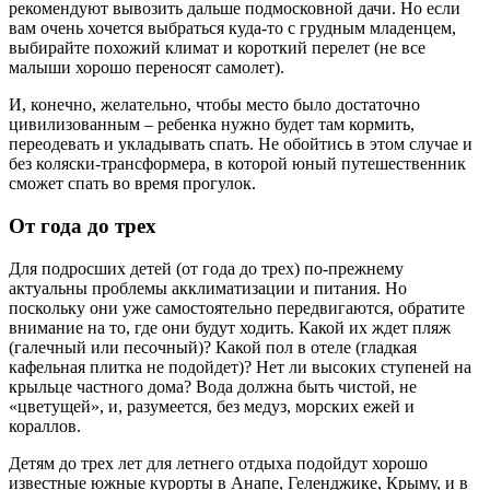
рекомендуют вывозить дальше подмосковной дачи. Но если
вам очень хочется выбраться куда-то с грудным младенцем,
выбирайте похожий климат и короткий перелет (не все
малыши хорошо переносят самолет).
И, конечно, желательно, чтобы место было достаточно
цивилизованным – ребенка нужно будет там кормить,
переодевать и укладывать спать. Не обойтись в этом случае и
без коляски-трансформера, в которой юный путешественник
сможет спать во время прогулок.
От года до трех
Для подросших детей (от года до трех) по-прежнему
актуальны проблемы акклиматизации и питания. Но
поскольку они уже самостоятельно передвигаются, обратите
внимание на то, где они будут ходить. Какой их ждет пляж
(галечный или песочный)? Какой пол в отеле (гладкая
кафельная плитка не подойдет)? Нет ли высоких ступеней на
крыльце частного дома? Вода должна быть чистой, не
«цветущей», и, разумеется, без медуз, морских ежей и
кораллов.
Детям до трех лет для летнего отдыха подойдут хорошо
известные южные курорты в Анапе, Геленджике, Крыму, и в