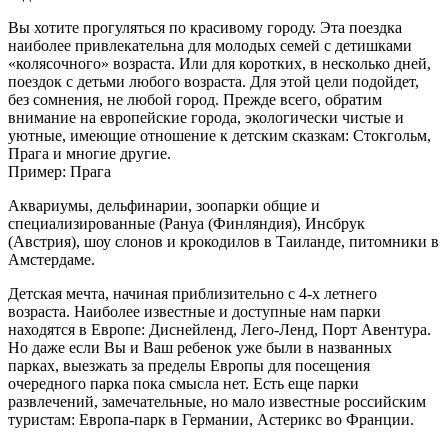
Вы хотите прогуляться по красивому городу. Эта поездка
наиболее привлекательна для молодых семей с детишками
«колясочного» возраста. Или для коротких, в несколько дней,
поездок с детьми любого возраста. Для этой цели подойдет,
без сомнения, не любой город. Прежде всего, обратим
внимание на европейские города, экологически чистые и
уютные, имеющие отношение к детским сказкам: Стокгольм,
Прага и многие другие.
Пример: Прага
Аквариумы, дельфинарии, зоопарки общие и
специализированные (Рануа (Финляндия), Инсбрук
(Австрия), шоу слонов и крокодилов в Таиланде, питомники в
Амстердаме.
Детская мечта, начиная приблизительно с 4-х летнего
возраста. Наиболее известные и доступные нам парки
находятся в Европе: Диснейленд, Лего-Ленд, Порт Авентура.
Но даже если Вы и Ваш ребенок уже были в названных
парках, выезжать за пределы Европы для посещения
очередного парка пока смысла нет. Есть еще парки
развлечений, замечательные, но мало известные российским
туристам: Европа-парк в Германии, Астерикс во Франции.