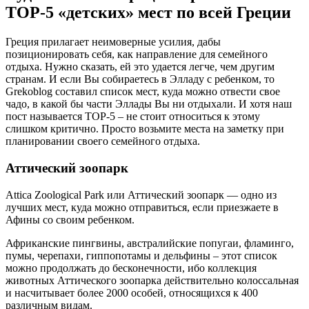
TOP-5 «детских» мест по всей Греции
Греция прилагает неимоверные усилия, дабы
позиционировать себя, как направление для семейного
отдыха. Нужно сказать, ей это удается легче, чем другим
странам. И если Вы собираетесь в Элладу с ребенком, то
Grekoblog составил список мест, куда можно отвести свое
чадо, в какой бы части Эллады Вы ни отдыхали. И хотя наш
пост называется TOP-5 – не стоит относиться к этому
слишком критично. Просто возьмите места на заметку при
планировании своего семейного отдыха.
Аттический зоопарк
Attica Zoological Park или Аттический зоопарк — одно из
лучших мест, куда можно отправиться, если приезжаете в
Афины со своим ребенком.
Африканские пингвины, австралийские попугаи, фламинго,
пумы, черепахи, гиппопотамы и дельфины – этот список
можно продолжать до бесконечности, ибо коллекция
животных Аттического зоопарка действительно колоссальная
и насчитывает более 2000 особей, относящихся к 400
различным видам.