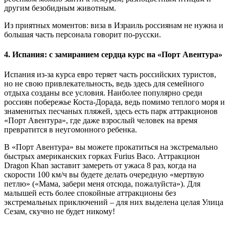
другим безобидным животным.
Из приятных моментов: виза в Израиль россиянам не нужна и
большая часть персонала говорит по-русски.
4. Испания: с замиранием сердца курс на «Порт Авентура»
Испания из-за курса евро теряет часть российских туристов,
но не свою привлекательность, ведь здесь для семейного
отдыха созданы все условия. Наиболее популярно среди
россиян побережье Коста-Дорада, ведь помимо теплого моря и
знаменитых песчаных пляжей, здесь есть парк аттракционов
«Порт Авентура», где даже взрослый человек на время
превратится в неугомонного ребенка.
В «Порт Авентура» вы можете прокатиться на экстремально
быстрых американских горках Furius Baco. Аттракцион
Dragon Khan заставит замереть от ужаса 8 раз, когда на
скорости 100 км/ч вы будете делать очередную «мертвую
петлю» («Мама, забери меня отсюда, пожалуйста»). Для
малышей есть более спокойные аттракционы без
экстремальных приключений – для них выделена целая Улица
Сезам, скучно не будет никому!