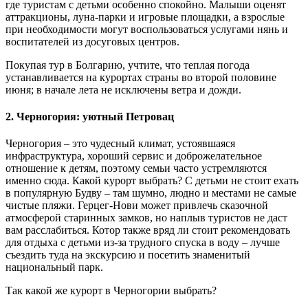
где туристам с детьми особенно спокойно. Малыши оценят
аттракционы, луна-парки и игровые площадки, а взрослые
при необходимости могут воспользоваться услугами нянь и
воспитателей из досуговых центров.
Покупая тур в Болгарию, учтите, что теплая погода
устанавливается на курортах страны во второй половине
июня; в начале лета не исключены ветра и дожди.
2. Черногория: уютный Петровац
Черногория – это чудесный климат, устоявшаяся
инфраструктура, хороший сервис и доброжелательное
отношение к детям, поэтому семьи часто устремляются
именно сюда. Какой курорт выбрать? С детьми не стоит ехать
в популярную Будву – там шумно, людно и местами не самые
чистые пляжи. Герцег-Нови может привлечь сказочной
атмосферой старинных замков, но наплыв туристов не даст
вам расслабиться. Котор также вряд ли стоит рекомендовать
для отдыха с детьми из-за трудного спуска в воду – лучше
съездить туда на экскурсию и посетить знаменитый
национальный парк.
Так какой же курорт в Черногории выбрать?