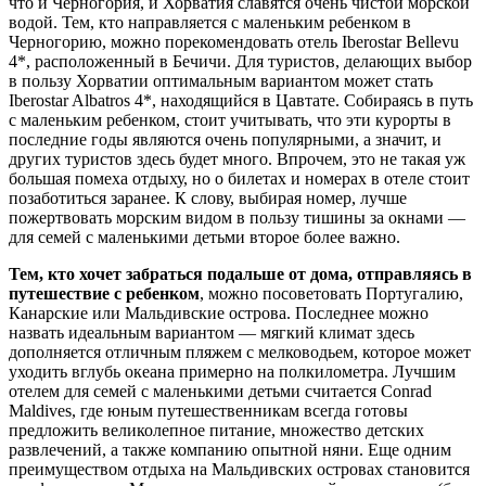
что и Черногория, и Хорватия славятся очень чистой морской
водой. Тем, кто направляется с маленьким ребенком в
Черногорию, можно порекомендовать отель Iberostar Bellevu
4*, расположенный в Бечичи. Для туристов, делающих выбор
в пользу Хорватии оптимальным вариантом может стать
Iberostar Albatros 4*, находящийся в Цавтате. Собираясь в путь
с маленьким ребенком, стоит учитывать, что эти курорты в
последние годы являются очень популярными, а значит, и
других туристов здесь будет много. Впрочем, это не такая уж
большая помеха отдыху, но о билетах и номерах в отеле стоит
позаботиться заранее. К слову, выбирая номер, лучше
пожертвовать морским видом в пользу тишины за окнами —
для семей с маленькими детьми второе более важно.
Тем, кто хочет забраться подальше от дома, отправляясь в
путешествие с ребенком
, можно посоветовать Португалию,
Канарские или Мальдивские острова. Последнее можно
назвать идеальным вариантом — мягкий климат здесь
дополняется отличным пляжем с мелководьем, которое может
уходить вглубь океана примерно на полкилометра. Лучшим
отелем для семей с маленькими детьми считается Conrad
Maldives, где юным путешественникам всегда готовы
предложить великолепное питание, множество детских
развлечений, а также компанию опытной няни. Еще одним
преимуществом отдыха на Мальдивских островах становится