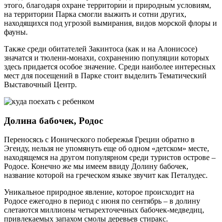
этого, благодаря охране территории и природным условиям,
на территории Парка смогли выжить и сотни других,
находящихся под угрозой вымирания, видов морской флоры и
фауны.
Также среди обитателей Закинтоса (как и на Алонисосе)
значатся и тюлени-монахи, сохранению популяции которых
здесь придается особое значение. Среди наиболее интересных
мест для посещений в Парке стоит выделить Тематический
Выставочный Центр.
Долина бабочек, Родос
Переносясь с Ионического побережья Греции обратно в
Эгеиду, нельзя не упомянуть еще об одном «детском» месте,
находящемся на другом популярном среди туристов острове –
Родосе. Конечно же мы имеем ввиду Долину бабочек,
название которой на греческом языке звучит как Петалудес.
Уникальное природное явление, которое происходит на
Родосе ежегодно в период с июня по сентябрь – в долину
слетаются миллионы четырехточечных бабочек-медведиц,
привлекаемых запахом смолы деревьев стиракс.