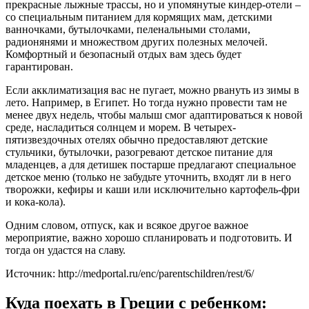
прекрасные лыжные трассы, но и упомянутые киндер-отели –
со специальным питанием для кормящих мам, детскими
ванночками, бутылочками, пеленальными столами,
радионянями и множеством других полезных мелочей.
Комфортный и безопасный отдых вам здесь будет
гарантирован.
Если акклиматизация вас не пугает, можно рвануть из зимы в
лето. Например, в Египет. Но тогда нужно провести там не
менее двух недель, чтобы малыш смог адаптироваться к новой
среде, насладиться солнцем и морем. В четырех-
пятизвездочных отелях обычно предоставляют детские
стульчики, бутылочки, разогревают детское питание для
младенцев, а для детишек постарше предлагают специальное
детское меню (только не забудьте уточнить, входят ли в него
творожки, кефиры и каши или исключительно картофель-фри
и кока-кола).
Одним словом, отпуск, как и всякое другое важное
мероприятие, важно хорошо спланировать и подготовить. И
тогда он удастся на славу.
Источник: http://medportal.ru/enc/parentschildren/rest/6/
Куда поехать в Греции с ребенком: