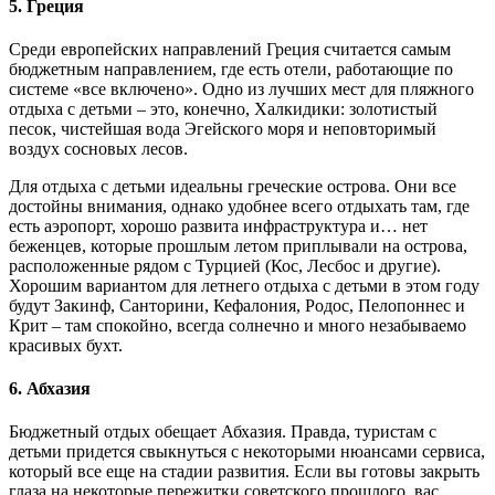
5. Греция
Среди европейских направлений Греция считается самым
бюджетным направлением, где есть отели, работающие по
системе «все включено». Одно из лучших мест для пляжного
отдыха с детьми – это, конечно, Халкидики: золотистый
песок, чистейшая вода Эгейского моря и неповторимый
воздух сосновых лесов.
Для отдыха с детьми идеальны греческие острова. Они все
достойны внимания, однако удобнее всего отдыхать там, где
есть аэропорт, хорошо развита инфраструктура и… нет
беженцев, которые прошлым летом приплывали на острова,
расположенные рядом с Турцией (Кос, Лесбос и другие).
Хорошим вариантом для летнего отдыха с детьми в этом году
будут Закинф, Санторини, Кефалония, Родос, Пелопоннес и
Крит – там спокойно, всегда солнечно и много незабываемо
красивых бухт.
6. Абхазия
Бюджетный отдых обещает Абхазия. Правда, туристам с
детьми придется свыкнуться с некоторыми нюансами сервиса,
который все еще на стадии развития. Если вы готовы закрыть
глаза на некоторые пережитки советского прошлого, вас