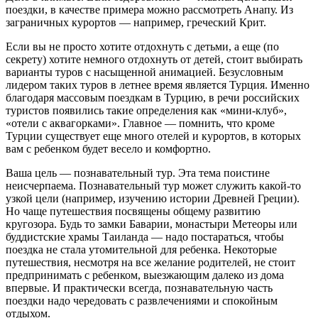
поездки, в качестве примера можно рассмотреть Анапу. Из
заграничных курортов — например, греческий Крит.
Если вы не просто хотите отдохнуть с детьми, а еще (по
секрету) хотите немного отдохнуть от детей, стоит выбирать
варианты туров с насыщенной анимацией. Безусловным
лидером таких туров в летнее время является Турция. Именно
благодаря массовым поездкам в Турцию, в речи российских
туристов появились такие определения как «мини-клуб»,
«отели с аквагорками». Главное — помнить, что кроме
Турции существует еще много отелей и курортов, в которых
вам с ребенком будет весело и комфортно.
Ваша цель — познавательный тур. Эта тема поистине
неисчерпаема. Познавательный тур может служить какой-то
узкой цели (например, изучению истории Древней Греции).
Но чаще путешествия посвящены общему развитию
кругозора. Будь то замки Баварии, монастыри Метеоры или
буддистские храмы Таиланда — надо постараться, чтобы
поездка не стала утомительной для ребенка. Некоторые
путешествия, несмотря на все желание родителей, не стоит
предпринимать с ребенком, выезжающим далеко из дома
впервые. И практически всегда, познавательную часть
поездки надо чередовать с развлечениями и спокойным
отдыхом.