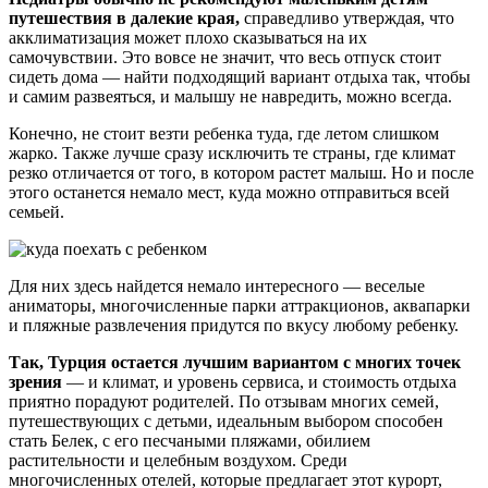
путешествия в далекие края,
справедливо утверждая, что
акклиматизация может плохо сказываться на их
самочувствии. Это вовсе не значит, что весь отпуск стоит
сидеть дома — найти подходящий вариант отдыха так, чтобы
и самим развеяться, и малышу не навредить, можно всегда.
Конечно, не стоит везти ребенка туда, где летом слишком
жарко. Также лучше сразу исключить те страны, где климат
резко отличается от того, в котором растет малыш. Но и после
этого останется немало мест, куда можно отправиться всей
семьей.
Для них здесь найдется немало интересного — веселые
аниматоры, многочисленные парки аттракционов, аквапарки
и пляжные развлечения придутся по вкусу любому ребенку.
Так, Турция остается лучшим вариантом с многих точек
зрения
— и климат, и уровень сервиса, и стоимость отдыха
приятно порадуют родителей. По отзывам многих семей,
путешествующих с детьми, идеальным выбором способен
стать Белек, с его песчаными пляжами, обилием
растительности и целебным воздухом. Среди
многочисленных отелей, которые предлагает этот курорт,