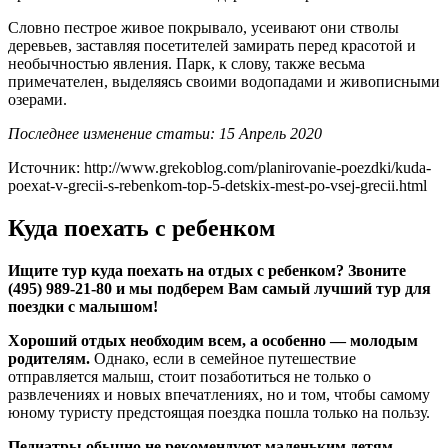
Словно пестрое живое покрывало, усеивают они стволы
деревьев, заставляя посетителей замирать перед красотой и
необычностью явления. Парк, к слову, также весьма
примечателен, выделяясь своими водопадами и живописными
озерами.
Последнее изменение статьи: 15 Апрель 2020
Источник: http://www.grekoblog.com/planirovanie-poezdki/kuda-
poexat-v-grecii-s-rebenkom-top-5-detskix-mest-po-vsej-grecii.html
Куда поехать с ребенком
Ищите тур куда поехать на отдых с ребенком? Звоните
(495) 989-21-80 и мы подберем Вам самый лучший тур для
поездки с малышом!
Хороший отдых необходим всем, а особенно — молодым
родителям.
Однако, если в семейное путешествие
отправляется малыш, стоит позаботиться не только о
развлечениях и новых впечатлениях, но и том, чтобы самому
юному туристу предстоящая поездка пошла только на пользу.
Педиатры обычно не рекомендуют маленьким детям