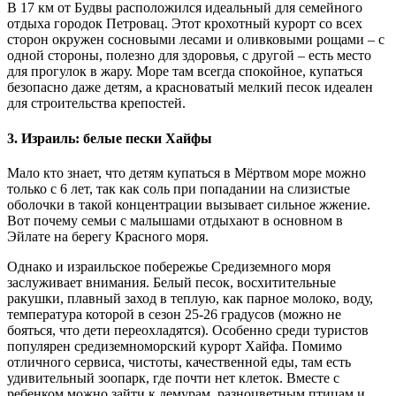
В 17 км от Будвы расположился идеальный для семейного
отдыха городок Петровац. Этот крохотный курорт со всех
сторон окружен сосновыми лесами и оливковыми рощами – с
одной стороны, полезно для здоровья, с другой – есть место
для прогулок в жару. Море там всегда спокойное, купаться
безопасно даже детям, а красноватый мелкий песок идеален
для строительства крепостей.
3. Израиль: белые пески Хайфы
Мало кто знает, что детям купаться в Мёртвом море можно
только с 6 лет, так как соль при попадании на слизистые
оболочки в такой концентрации вызывает сильное жжение.
Вот почему семьи с малышами отдыхают в основном в
Эйлате на берегу Красного моря.
Однако и израильское побережье Средиземного моря
заслуживает внимания. Белый песок, восхитительные
ракушки, плавный заход в теплую, как парное молоко, воду,
температура которой в сезон 25-26 градусов (можно не
бояться, что дети переохладятся). Особенно среди туристов
популярен средиземноморский курорт Хайфа. Помимо
отличного сервиса, чистоты, качественной еды, там есть
удивительный зоопарк, где почти нет клеток. Вместе с
ребенком можно зайти к лемурам, разноцветным птицам и