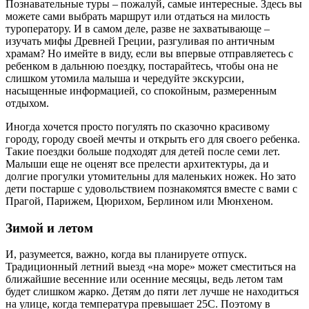
Познавательные туры – пожалуй, самые интересные. Здесь вы
можете сами выбрать маршрут или отдаться на милость
туроператору. И в самом деле, разве не захватывающе –
изучать мифы Древней Греции, разгуливая по античным
храмам? Но имейте в виду, если вы впервые отправляетесь с
ребенком в дальнюю поездку, постарайтесь, чтобы она не
слишком утомила малыша и чередуйте экскурсии,
насыщенные информацией, со спокойным, размеренным
отдыхом.
Иногда хочется просто погулять по сказочно красивому
городу, городу своей мечты и открыть его для своего ребенка.
Такие поездки больше подходят для детей после семи лет.
Малыши еще не оценят все прелести архитектуры, да и
долгие прогулки утомительны для маленьких ножек. Но зато
дети постарше с удовольствием познакомятся вместе с вами с
Прагой, Парижем, Цюрихом, Берлином или Мюнхеном.
Зимой и летом
И, разумеется, важно, когда вы планируете отпуск.
Традиционный летний выезд «на море» может сместиться на
ближайшие весенние или осенние месяцы, ведь летом там
будет слишком жарко. Детям до пяти лет лучше не находиться
на улице, когда температура превышает 25С. Поэтому в