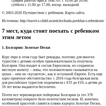
График работы офиса: пон.-пт. с 10.00 до 20.00,
суббота с 11.00 до 17.00, воскр. выходной
© 2003-2020 Путешествие с ребёнком. Карта сайта.
Источник: http://travel-s-child.ru/articles/kuda-poekhat-s-rebenkom/
7 мест, куда стоит поехать с ребенком
этим летом
1.​ Болгария: Золотые Пески
Курс евро в этом году бьет рекорды, поэтому для многих
туристов с детьми особую привлекательность получила
Болгария. Она входит в состав Евросоюза, но сохранила
местную валюту – левы, что положительно сказывается на
ценах – они не «кусаются», как в остальной Европе. Есть еще
одно приятное обстоятельство: с 2016 года болгарская виза
для российских туристов подешевела с €35 до €10, а детям до
16 лет визы выдаются бесплатно.
Почти все черноморское побережье Болгарии (а это 378
километров) покрыто бело-золотистым песком. И, конечно,
особенной красотой славятся пляжи курорта Золотые Пески,