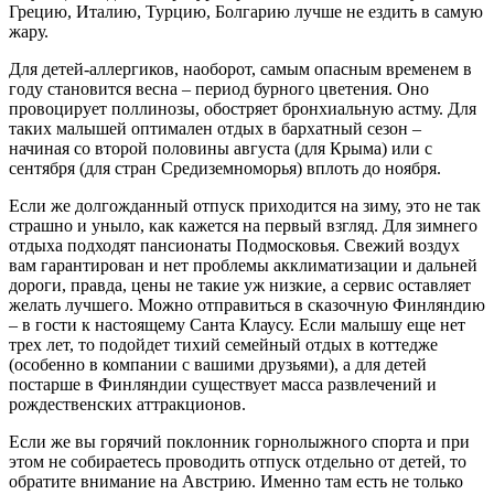
Грецию, Италию, Турцию, Болгарию лучше не ездить в самую
жару.
Для детей-аллергиков, наоборот, самым опасным временем в
году становится весна – период бурного цветения. Оно
провоцирует поллинозы, обостряет бронхиальную астму. Для
таких малышей оптимален отдых в бархатный сезон –
начиная со второй половины августа (для Крыма) или с
сентября (для стран Средиземноморья) вплоть до ноября.
Если же долгожданный отпуск приходится на зиму, это не так
страшно и уныло, как кажется на первый взгляд. Для зимнего
отдыха подходят пансионаты Подмосковья. Свежий воздух
вам гарантирован и нет проблемы акклиматизации и дальней
дороги, правда, цены не такие уж низкие, а сервис оставляет
желать лучшего. Можно отправиться в сказочную Финляндию
– в гости к настоящему Санта Клаусу. Если малышу еще нет
трех лет, то подойдет тихий семейный отдых в коттедже
(особенно в компании с вашими друзьями), а для детей
постарше в Финляндии существует масса развлечений и
рождественских аттракционов.
Если же вы горячий поклонник горнолыжного спорта и при
этом не собираетесь проводить отпуск отдельно от детей, то
обратите внимание на Австрию. Именно там есть не только