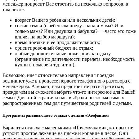
менеджер попросит Вас ответить на несколько вопросов, в
том числе:
возраст Вашего ребенка или нескольких детей;
состав семьи (с ребенком поедут папа и мама? Или
только мама? Или дедушка и бабушка? — часто это тоже
влияет на выбор маршрута);
время поездки и ее продолжительность;
ориентировочный бюджет на отдых;
любые дополнительные пожелания к отдыху
(ограничение по длительности перелета, необходимость
кухни в номере и т.д. и т.п.).
Возможно, идея относительно направления поездки
возникнет уже в процессе первого телефонного разговора с
менеджером. А может, нам предстоит не раз встретиться,
прежде чем вы сможете выбрать что-то интересное для Вашей
семьи. Для этой странички мы выбрали несколько самых
распространенных тем для путешествия родителей с детьми.
Программы развивающего отдыха с детьми «Элефантик»
Варианты отдыха с маленькими «Почемучками», которых не
устроит простое лежание на пляже и копание в песке. Они
предпочтут прослушать сказку-легенду, а потом обыграть ее в