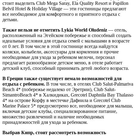
стоит выделить Club Mega Saray, Ela Quality Resort и Papillon
Belvil Hotel & Holiday Village — эти гостиницы предлагают
все необходимое для комфортного и приятного отдыха с
детьми.
Также нельзя не отметить Lykia World Oludeniz
— отель,
расположенный на Эгейском побережье и способный создать
идеальные условия для отдыха семей с малышами в возрасте
от 0 лет. В том числе в этой гостинице всегда найдутся
коляски, колыбели, аксессуары для кормления и прочие
необходимые для ухода за ребенком мелочи, персонал
предлагает разнообразное детское меню, в отеле работает
детский клуб, способный принимать детей любого возраста.
В Греции также существует немало возможностей для
отдыха с ребенком.
В том числе, в отелях Club Salut-Palmariva
Beach 4* (побережье недалеко от Эретрии), Club Salut-
SimantroBeach 4* в Халкидиках, Grecotel Daphnila Bay Thalasso
4* на острове Корфу в местечке Дафнила и Grecotel Club
Marine Palace 5* предусмотрено все, необходимое для малыша,
включая детские клубы, специализированное питание,
множество развлечений и наличие необходимых
принадлежностей для ухода за ребенком.
Выбрав Кипр, стоит рассмотреть возможность