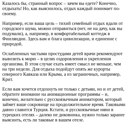
Казалось бы, странный вопрос – зачем вы едете? Конечно,
отдыхать! Но, как выяснилось, отдых каждый понимает по-
своему.
Например, если ваша цель – тихий семейный отдых вдали от
городского шума, можно отправиться (нет, не на дачу, как вы
подумали), а, например, в комфортабельный коттедж в
Финляндии. Здесь вам и блага цивилизации, и единение с
природой.
Ослабленных частыми простудами детей врачи рекомендуют
вывозить к морю – в целях оздоровления и укрепления
организма. В этом случае ехать имеет смысл не меньше, чем
на три недели. Для отдыха подойдут опять же курорты
северного Кавказа или Крыма, а из заграничных, например,
Крит.
Если вам хочется отдохнуть не только с детьми, но и от детей,
обратите внимание на анимационные программы – и,
конечно, желательно с русскоязычным аниматором, который
займет ваше сокровище на продолжительное время. Таковыми
давно славится Турция. Кстати, и русскоязычные няни в
турецких отелях – далеко не диковинка, нужно только заранее
выяснить, есть ли таковые в вашем отеле.