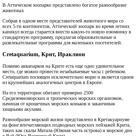
В Аттическом зоопарке представлено богатое разнообразие
животных
Собрав в одном месте представителей животного мира со
всех 5-ти континентов, Аттический зоопарк во время летних
каникул всегда старается внести какую-то новую изюминку в
стандартную программу, предлагая образовательные и
развлекательные программы для маленьких посетителей.
Cretaquarium, Крит, Ираклион
Помимо аквапарков на Крите есть еще одно удивительное
место, где можно провести незабываемые часы с ребенком.
Cretaquarium посвящен исключительно морю и является одним
из крупнейших аналогичных центров в Европе.
На его территории обитают примерно 2500
Средиземноморских и тропических морских организмов,
начиная от крошечных морских коньков и заканчивая
хищными акулами.
Разнообразие морской жизни представлено в Кретакуариуме
на фоне впечатляющих подводных морских пейзажей Крита,
таких как скалы Матала (Южная часть острова) и морское дно
в Вай (Юго-Восточный Крит).