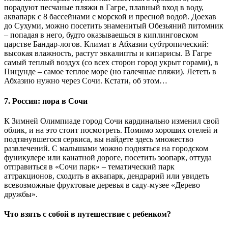
порадуют песчаные пляжи в Гагре, плавный вход в воду,
аквапарк с 8 бассейнами с морской и пресной водой. Доехав
до Сухуми, можно посетить знаменитый Обезьяний питомник
– попадая в него, будто оказываешься в киплинговском
царстве Бандар-логов. Климат в Абхазии субтропический:
высокая влажность, растут эвкалипты и кипарисы. В Гагре
самый теплый воздух (со всех сторон город укрыт горами), в
Пицунде – самое теплое море (но галечные пляжи). Лететь в
Абхазию нужно через Сочи. Кстати, об этом…
7. Россия: пора в Сочи
К Зимней Олимпиаде город Сочи кардинально изменил свой
облик, и на это стоит посмотреть. Помимо хороших отелей и
подтянувшегося сервиса, вы найдете здесь множество
развлечений. С малышами можно подняться на городском
фуникулере или канатной дороге, посетить зоопарк, оттуда
отправиться в «Сочи парк» – тематический парк
аттракционов, сходить в аквапарк, дендрарий или увидеть
всевозможные фруктовые деревья в саду-музее «Дерево
дружбы».
Что взять с собой в путешествие с ребенком?