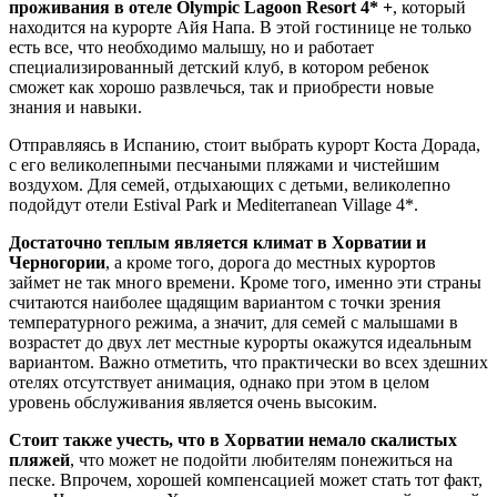
проживания в отеле Olympic Lagoon Resort 4* +
, который
находится на курорте Айя Напа. В этой гостинице не только
есть все, что необходимо малышу, но и работает
специализированный детский клуб, в котором ребенок
сможет как хорошо развлечься, так и приобрести новые
знания и навыки.
Отправляясь в Испанию, стоит выбрать курорт Коста Дорада,
с его великолепными песчаными пляжами и чистейшим
воздухом. Для семей, отдыхающих с детьми, великолепно
подойдут отели Estival Park и Mediterranean Village 4*.
Достаточно теплым является климат в Хорватии и
Черногории
, а кроме того, дорога до местных курортов
займет не так много времени. Кроме того, именно эти страны
считаются наиболее щадящим вариантом с точки зрения
температурного режима, а значит, для семей с малышами в
возрастет до двух лет местные курорты окажутся идеальным
вариантом. Важно отметить, что практически во всех здешних
отелях отсутствует анимация, однако при этом в целом
уровень обслуживания является очень высоким.
Стоит также учесть, что в Хорватии немало скалистых
пляжей
, что может не подойти любителям понежиться на
песке. Впрочем, хорошей компенсацией может стать тот факт,