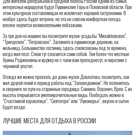
Для жителей центральной и средней полосы России одним из самых
интересных маршрутов будут Пушкинские Горы в Псковской области. При
этом культурная составляющая не исключает хорошей гастрономии. В
ноябре здесь будет ветрено, но эта не совсем комфортная погода
вполне окупится великолепными пейзажами.
За три дня на машине вы посмотрите музеи-усадьбы “Михайловское”,
“Тригорское”, “Петровское”. Загляните в пушкинскую деревню, на
мельницу. Большинство гостиниц здесь стилизованы под те времена,
когда жил поэт. Стихи тут слагаются сами собой. Тем более что местные
Арины Родионовны и кружку не с чаем вам преподнесут, и пирогами с
черникой угостят.
Отсюда же можно проехать до дома-музея Довлатова, посмотреть, как
жил другой гений в период работы над “Заповедником”. Не поленитесь
и сверните по пути на старинные городища: Савкино, Воронич, Врев. С их
высоты открываются умопомрачительные виды. Пообедать можно в
“Счастливой каракатице”, “Святогоре” или “Лукоморье”, вкусно и сытно
будет везде.
ЛУЧШИЕ МЕСТА ДЛЯ ОТДЫХА В РОССИИ