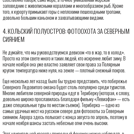
заповедник с живописными кораллами и многообразием рыб. Кроме
того, к курорту примыкают горы с неплохими пешеходными тропами,
довольно большим каньоном и захватывающими видами.
4. КОЛЬСКИЙ ПОЛУОСТРОВ: ФОТООХОТА ЗА СЕВЕРНЫМ
СИЯНИЕМ
Не думайте, что мы руководствуемся девизом «то в жар, то в холод».
Просто на этом свете много и таких людей, кто искренне любит зиму. В
начале ноября она уже властно заявляет свои права за Полярным
кругом: температура ниже нуля, на земле — плотный снежный покров.
Еще несколько лет назад было бы трудно представить, что побережье
Северного Ледовитого океана будет столь популярно среди туристов.
Многие любители северной природы едут в Териберку (которая, к слову,
довольно широко прославилась благодаря фильму «Левиафан» — есть
даже специальные туры по местам съемок). Териберка — одно из
самых удачных мест на русском севере для фотоохоты за Северным
сиянием. Аврора здесь полыхает с конца августа по апрель, поэтому в
начале ноября шансы застать небесные огни очень высоки.
Этот удивительной красоты природный феномен можно наблюдать в