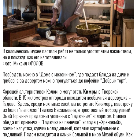
В коломенском музее пастилы ребят не только угостят этим лакомством,
но и покажут, как его изготавливали.
Фото: Михаил ФРОЛОВ
Пообедать можно в “Доме с мезонином”, где подают блюда из дичи и
грибов, а за десертом можно прогуляться до кофейни “Добрый торт”.
Хорошей альтернативой Коломне могут стать
Кимры
в Тверской
области. В 15 километрах от города находится необычная деревушка –
Гадово. Здесь, среди мохнатых елей, вы встретите Кикимору, навстречу
из болот “выползет” Гадюка Васильевна, а простоватый добродушный
Змей Горыныч предложит угощенье с “гадючьим” колоритом. В меню
обеда от Горыныча – “Гадючка на пенечке”, холодец «Хреновый»,
заячья капустка, супчик молодильный, котлетки картофельные с
подливкой. Рядом находится и самый большой в мире Музей обуви. Как