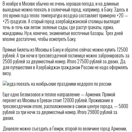
В ноябре в Москве обычно не очень хорошая погода, и на длинные
выходные можно поехать в солнечный город, например, в Баку. Здесь в
это время года тепло: температура воздуха составляет примерно +20 —
+25 градусов. А старый город азербайджанской столицы выглядит
точь-в-точь как летом: зеленые сады, где растут гранаты, хурма,
мандарины. Ну и, конечно, знаменитые восточные базары. Трех дней
вполне достаточно, чтобы осмотреть Баку.
Прямые билеты из Москвы в Баку и обратно сейчас можно купить 12500
рублей. А три ночи в трехзвездочной гостинице можно забронировать за
2500 рублей за двухместный номер. Итого 27500 рублей за двоих. Да,
для путешествия в Азербайджан гражданам России не надо оформлять
визу.
Еще одно безвизовое и теплое направление — Армения. Прямой
перелет из Москвы в Ереван стоит 12000 рублей. Проживание в
трехзвездочном отеле, расположенном в самом центре города, — 5800
рублей за три ночи за двухместный номер. Итого 29800 рублей за
двоих.
Дешевле можно съездить в Гюмри, второй по величине город Армении,