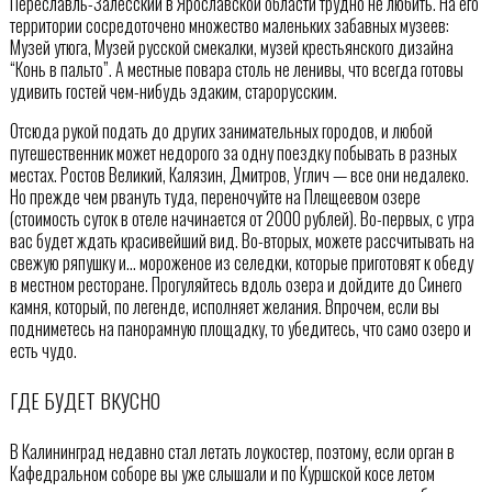
Переславль-Залесский в Ярославской области трудно не любить. На его
территории сосредоточено множество маленьких забавных музеев:
Музей утюга, Музей русской смекалки, музей крестьянского дизайна
“Конь в пальто”. А местные повара столь не ленивы, что всегда готовы
удивить гостей чем-нибудь эдаким, старорусским.
Отсюда рукой подать до других занимательных городов, и любой
путешественник может недорого за одну поездку побывать в разных
местах. Ростов Великий, Калязин, Дмитров, Углич — все они недалеко.
Но прежде чем рвануть туда, переночуйте на Плещеевом озере
(стоимость суток в отеле начинается от 2000 рублей). Во-первых, с утра
вас будет ждать красивейший вид. Во-вторых, можете рассчитывать на
свежую ряпушку и… мороженое из селедки, которые приготовят к обеду
в местном ресторане. Прогуляйтесь вдоль озера и дойдите до Синего
камня, который, по легенде, исполняет желания. Впрочем, если вы
подниметесь на панорамную площадку, то убедитесь, что само озеро и
есть чудо.
ГДЕ БУДЕТ ВКУСНО
В Калининград недавно стал летать лоукостер, поэтому, если орган в
Кафедральном соборе вы уже слышали и по Куршской косе летом