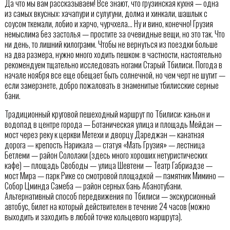
Да что мы вам рассказываем! Все знают, что грузинская кухня — одна
из самых вкусных: хачапури и сулугуни, долма и хинкали, шашлык с
соусом ткемали, лобио и харчо, чурчхела… Ну и вино, конечно! Грузия
немыслима без застолья — простите за очевидные вещи, но это так. Что
ни день, то лишний килограмм. Чтобы не вернуться из поездки больше
на два размера, нужно много ходить пешком: в частности, настоятельно
рекомендуем тщательно исследовать ногами Старый Тбилиси. Погода в
начале ноября все еще обещает быть солнечной, но чем черт не шутит —
если замерзнете, добро пожаловать в знаменитые тбилисские серные
бани.
Традиционный круговой пешеходный маршрут по Тбилиси: каньон и
водопад в центре города — Ботаническая улица и площадь Мейдан —
мост через реку к церкви Метехи и дворцу Дареджан — канатная
дорога — крепость Нарикала — статуя «Мать Грузия» — лестница
Бетлеми — район Сололаки (здесь много хороших нетуристических
кафе) — площадь Свободы — улица Шевтени — Театр Габриадзе —
мост Мира — парк Рике со смотровой площадкой — памятник Мимино —
Собор Цминда Самеба — район серных бань Абанотубани.
Альтернативный способ передвижения по Тбилиси — экскурсионный
автобус, билет на который действителен в течение 24 часов (можно
выходить и заходить в любой точке кольцевого маршрута).