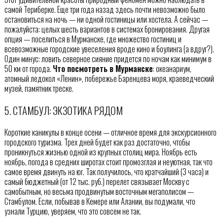
самой Териберке. Еще три года назад здесь почти невозможно было
остановиться на ночь — ни одной гостиницы или хостела. А сейчас —
пожалуйста: целых шесть вариантов в системах бронирования. Другая
опция — поселиться в Мурманске, где множество гостиниц и
всевозможные городские увеселения вроде кино и боулинга (а вдруг?).
Один минус: ловить северное сияние придется по ночам как минимум в
50 км от города.
Что посмотреть в Мурманске
: океанариум,
атомный ледокол «Ленин», побережье Баренцева моря, краеведческий
музей, памятник треске.
5. СТАМБУЛ: ЭКЗОТИКА РЯДОМ
Короткие каникулы в конце осени — отличное время для экскурсионного
городского туризма. Трех дней будет как раз достаточно, чтобы
проникнуться жизнью одной из крупных столиц мира. Ноябрь есть
ноябрь, погода в средних широтах стоит промозглая и неуютная, так что
самое время двинуть на юг. Так получилось, что кратчайший (3 часа) и
самый бюджетный (от 12 тыс. руб.) перелет связывает Москву с
самобытным, но весьма продвинутым восточным мегаполисом —
Стамбулом. Если, побывав в Кемере или Алании, вы подумали, что
узнали Турцию, уверяем, что это совсем не так.