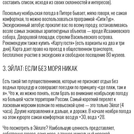
составить список, исходя из своих склонностей и интересов).
Поскольку ноябрьская погода в Питере бывает, мягко говоря, не самая
комфортная, то можно воспользоваться программой «СитиТур».
Экскурсионный автобус прокатит вас по всему городу, останавливаясь
возле самых знаковых архитектурных объектов — вроде Исаакиевского
собора, Дворцовой площади, стрелки Васильевского острова.
Рекомендуем также купить «Карту гостя» (есть варианты на два и три
дня). Карта дает право на проезд в общественном транспорте,
бесплатное участие в экскурсиях и свободное посещение 80 музеев.
3. ЭЙЛАТ: ЕСЛИ БЕЗ МОРЯ НИКАК
Есть такой тип путешественников, которые не признают отдых без
водных процедур и совершают поездки по принципу «где пляж, там и
я». Что ж, их можно понять, если брать во внимание ноябрьскую погоду
на большей части территории России. Самый короткий перелет к
ласковым морским волнам по невысокой цене — это только Эйлат (4
часа). Другие направления и дальше, и дороже. В начале ноября погода
на этом курорте самая комфортная: воздух +30, вода +28.
Что посмотреть в Эйлате? Наибольшую ценность представляет,
собственно говоря, само море, а точнее уникальный морской