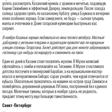
успеть рассмотреть Казанский кремль с храмом и мечетью, падающую
башню Сююмбике и эффектный Дворец земледельцев. После захода
солнца здорово гулять по казанскому Арбату: улица Баумана в вечерних
огнях особенно хороша. Если замерзнете, не беда — сытная тутырма,
манты и эчпочмаки в Доме татарской кулинарии быстренько вас
согреют.
В ноябре Казанью хорошо любоваться из окна теплого автобуса. Местный
даблдекер с уютными пледами и аудиогидом прокатит вас по нарядным
улицам столицы Татарстана. Билет действует два дня: можете забронировать
гостиницу где-нибудь по маршруту и сэкономить на такси.
Один из дней в Казани стоит посвятить музеям. В Музее иллюзий
сфоткайтесь с зомби и поплавайте на Титанике. В Музее счастливого
детства постучите в пионерский барабан, а на музыкальном мастер-
классе в интерактивном Бибарс-сарае узнайте, чем курай отличается от
кубыза. Обязательно прокатитесь на машине на остров-град Свияжск и
полюбуйтесь деревянной церковью XVI века, построенной без единого
гвоздя. Молочные туманы, которые в ноябре здесь не редкость,
придают этому месту еще большую таинственность.
Санкт-Петербург