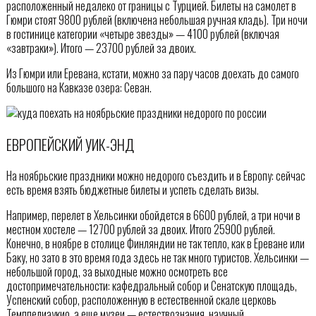
расположенный недалеко от границы с Турцией. Билеты на самолет в
Гюмри стоят 9800 рублей (включена небольшая ручная кладь). Три ночи
в гостинице категории «четыре звезды» — 4100 рублей (включая
«завтраки»). Итого — 23700 рублей за двоих.
Из Гюмри или Еревана, кстати, можно за пару часов доехать до самого
большого на Кавказе озера: Севан.
ЕВРОПЕЙСКИЙ УИК-ЭНД
На ноябрьские праздники можно недорого съездить и в Европу: сейчас
есть время взять бюджетные билеты и успеть сделать визы.
Например, перелет в Хельсинки обойдется в 6600 рублей, а три ночи в
местном хостеле — 12700 рублей за двоих. Итого 25900 рублей.
Конечно, в ноябре в столице Финляндии не так тепло, как в Ереване или
Баку, но зато в это время года здесь не так много туристов. Хельсинки —
небольшой город, за выходные можно осмотреть все
достопримечательности: кафедральный собор и Сенатскую площадь,
Успенский собор, расположенную в естественной скале церковь
Темппелиаукио, а еще музеи — естествознания, научный,