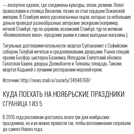
— лоскутное одеяло, где соединены культуры, эпохи, религии. Оплот
православия и столица Византии, позже он стал сердцем Османской
империи. В Стамбуле много русскоязычных гидов, которые за небольшие
деньги проведут разнообразные авторские экскурсии (например,
ночной Стамбул, тур по церквям, исламский Стамбул, тур по мотивам
«Великолепного века», городские рынки и самые выгодные магазины ).
Титульные достопримечательности: квартал Султанахмет с Софийским
собором, Голубой мечетью и средневековыми дворцами; Рынок специй;
пролив Босфор; цистерна Базилика; Ипподром; Египетский обелиск;
Галатская башня; дворцы Долмабахче и Топкапы; площадь Таксим;
квартал Кадыкей с лучшими ресторанами морской кухни.
Источник: http://news.mail.ru/society/34948768/
КУДА ПОЕХАТЬ НА НОЯБРЬСКИЕ ПРАЗДНИКИ
СТРАНИЦА 1 ИЗ 5
В 2016 году россиянам досталось всего три дня ноябрьских
праздников, но и их можно провести так, чтобы воспоминания согревали
до самого Нового года.