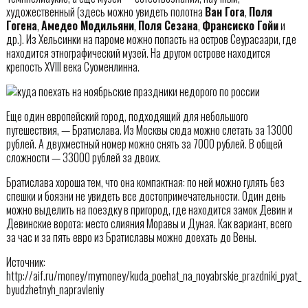
художественный (здесь можно увидеть полотна
Ван Гога
,
Поля
Гогена
,
Амедео Модильяни
,
Поля Сезана
,
Франсиско Гойи
и
др.). Из Хельсинки на пароме можно попасть на остров Сеурасаари, где
находится этнографический музей. На другом острове находится
крепость XVIII века Суоменлинна.
Еще один европейский город, подходящий для небольшого
путешествия, — Братислава. Из Москвы сюда можно слетать за 13000
рублей. А двухместный номер можно снять за 7000 рублей. В общей
сложности — 33000 рублей за двоих.
Братислава хороша тем, что она компактная: по ней можно гулять без
спешки и боязни не увидеть все достопримечательности. Один день
можно выделить на поездку в пригород, где находится замок Девин и
Девинские ворота: место слияния Моравы и Дуная. Как вариант, всего
за час и за пять евро из Братиславы можно доехать до Вены.
Источник:
http://aif.ru/money/mymoney/kuda_poehat_na_noyabrskie_prazdniki_pyat_
byudzhetnyh_napravleniy