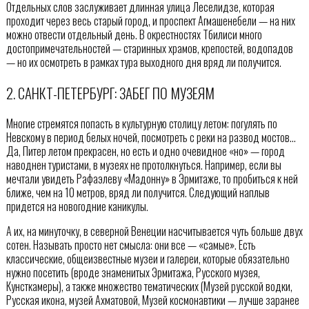
Отдельных слов заслуживает длинная улица Леселидзе, которая
проходит через весь старый город, и проспект Агмашенебели — на них
можно отвести отдельный день. В окрестностях Тбилиси много
достопримечательностей — старинных храмов, крепостей, водопадов
— но их осмотреть в рамках тура выходного дня вряд ли получится.
2. САНКТ-ПЕТЕРБУРГ: ЗАБЕГ ПО МУЗЕЯМ
Многие стремятся попасть в культурную столицу летом: погулять по
Невскому в период белых ночей, посмотреть с реки на развод мостов…
Да, Питер летом прекрасен, но есть и одно очевидное «но» — город
наводнен туристами, в музеях не протолкнуться. Например, если вы
мечтали увидеть Рафаэлеву «Мадонну» в Эрмитаже, то пробиться к ней
ближе, чем на 10 метров, вряд ли получится. Следующий наплыв
придется на новогодние каникулы.
А их, на минуточку, в северной Венеции насчитывается чуть больше двух
сотен. Называть просто нет смысла: они все — «самые». Есть
классические, общеизвестные музеи и галереи, которые обязательно
нужно посетить (вроде знаменитых Эрмитажа, Русского музея,
Кунсткамеры), а также множество тематических (Музей русской водки,
Русская икона, музей Ахматовой, Музей космонавтики — лучше заранее