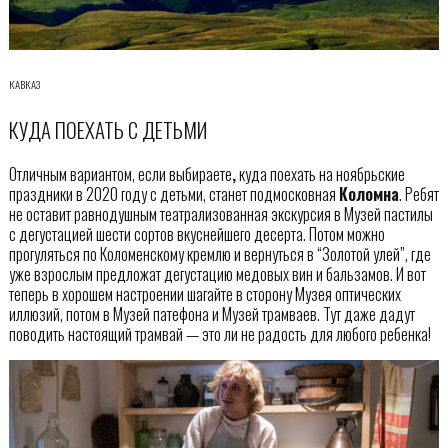
КАВКАЗ
КУДА ПОЕХАТЬ С ДЕТЬМИ
Отличным вариантом, если выбираете
,
куда поехать на ноябрьские
праздники в 2020 году с детьми, станет подмосковная
Коломна
. Ребят
не оставит равнодушным театрализованная экскурсия в Музей пастилы
с дегустацией шести сортов вкуснейшего десерта. Потом можно
прогуляться по Коломенскому кремлю и вернуться в “Золотой улей”, где
уже взрослым предложат дегустацию медовых вин и бальзамов. И вот
теперь в хорошем настроении шагайте в сторону Музея оптических
иллюзий, потом в Музей патефона и Музей трамваев. Тут даже дадут
поводить настоящий трамвай — это ли не радость для любого ребенка!