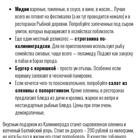
Мидии
вареные, томленые, в соусе, в вине, в масле… Лучше
всего их готовят на фестивалях (а их тут проводится немало) и в
ресторанах Рыбной деревни. Попробуйте запеченных под сыром
улиток, которых выращивают в хозяйствах поблизости.
Еще один местный деликатес —
строганина по-
калининградски
. Для ее приготовления используют рыбу
семейства сиговых, чаще всего — пеламиду. Подают как закуску
в пабах и барах города.
Бургер с корюшкой
– просто ум отъешь. Особенно если
корюшку запекают в чесночной панировке.
Если хочется чего-то поосновательнее, попробуйте
салат из
оленины с папоротником
. Кроме оленины, в ресторанах
предлагают блюда из дичи и кролика, жаркое из вепря и
нестандартные рыбные блюда. Цены при этом очень
демократичные.
Вкусным подарком из Калининграда станет сыровяленая оленина и
копченый балтийский угорь. Стоит он дорого – 200 рублей за килограмм,
но хотя бы раз в жизни его стоит попробовать. В качестве забавного