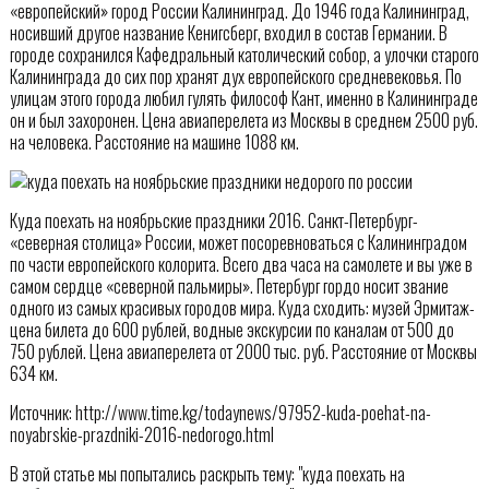
«европейский» город России Калининград. До 1946 года Калининград,
носивший другое название Кенигсберг, входил в состав Германии. В
городе сохранился Кафедральный католический собор, а улочки старого
Калининграда до сих пор хранят дух европейского средневековья. По
улицам этого города любил гулять философ Кант, именно в Калининграде
он и был захоронен. Цена авиаперелета из Москвы в среднем 2500 руб.
на человека. Расстояние на машине 1088 км.
Куда поехать на ноябрьские праздники 2016. Санкт-Петербург-
«северная столица» России, может посоревноваться с Калининградом
по части европейского колорита. Всего два часа на самолете и вы уже в
самом сердце «северной пальмиры». Петербург гордо носит звание
одного из самых красивых городов мира. Куда сходить: музей Эрмитаж-
цена билета до 600 рублей, водные экскурсии по каналам от 500 до
750 рублей. Цена авиаперелета от 2000 тыс. руб. Расстояние от Москвы
634 км.
Источник: http://www.time.kg/todaynews/97952-kuda-poehat-na-
noyabrskie-prazdniki-2016-nedorogo.html
В этой статье мы попытались раскрыть тему: "куда поехать на