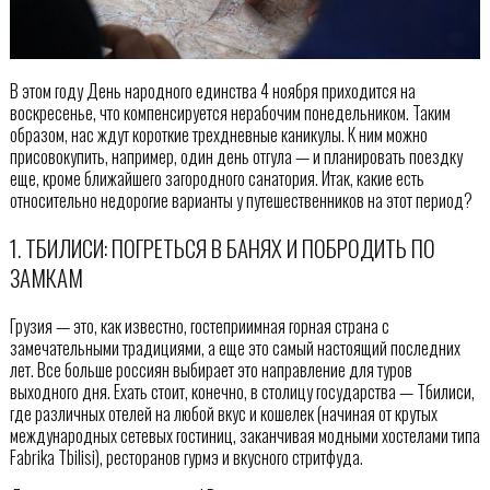
В этом году День народного единства 4 ноября приходится на
воскресенье, что компенсируется нерабочим понедельником. Таким
образом, нас ждут короткие трехдневные каникулы. К ним можно
присовокупить, например, один день отгула — и планировать поездку
еще, кроме ближайшего загородного санатория. Итак, какие есть
относительно недорогие варианты у путешественников на этот период?
1. ТБИЛИСИ: ПОГРЕТЬСЯ В БАНЯХ И ПОБРОДИТЬ ПО
ЗАМКАМ
Грузия — это, как известно, гостеприимная горная страна с
замечательными традициями, а еще это самый настоящий последних
лет. Все больше россиян выбирает это направление для туров
выходного дня. Ехать стоит, конечно, в столицу государства — Тбилиси,
где различных отелей на любой вкус и кошелек (начиная от крутых
международных сетевых гостиниц, заканчивая модными хостелами типа
Fabrika Tbilisi), ресторанов гурмэ и вкусного стритфуда.