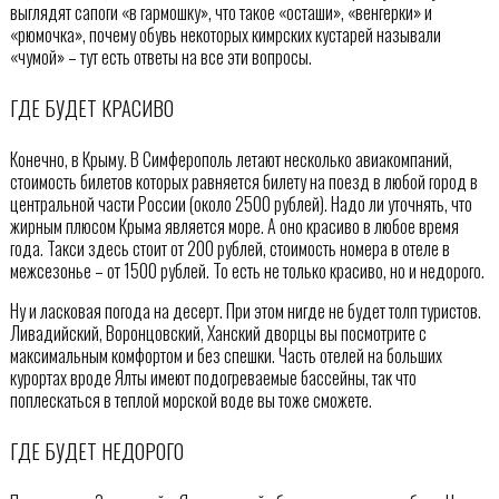
выглядят сапоги «в гармошку», что такое «осташи», «венгерки» и
«рюмочка», почему обувь некоторых кимрских кустарей называли
«чумой» – тут есть ответы на все эти вопросы.
ГДЕ БУДЕТ КРАСИВО
Конечно, в Крыму. В Симферополь летают несколько авиакомпаний,
стоимость билетов которых равняется билету на поезд в любой город в
центральной части России (около 2500 рублей). Надо ли уточнять, что
жирным плюсом Крыма является море. А оно красиво в любое время
года. Такси здесь стоит от 200 рублей, стоимость номера в отеле в
межсезонье – от 1500 рублей. То есть не только красиво, но и недорого.
Ну и ласковая погода на десерт. При этом нигде не будет толп туристов.
Ливадийский, Воронцовский, Ханский дворцы вы посмотрите с
максимальным комфортом и без спешки. Часть отелей на больших
курортах вроде Ялты имеют подогреваемые бассейны, так что
поплескаться в теплой морской воде вы тоже сможете.
ГДЕ БУДЕТ НЕДОРОГО