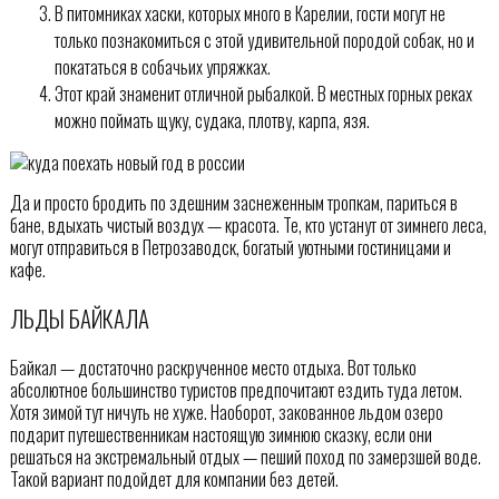
В питомниках хаски, которых много в Карелии, гости могут не
только познакомиться с этой удивительной породой собак, но и
покататься в собачьих упряжках.
Этот край знаменит отличной рыбалкой. В местных горных реках
можно поймать щуку, судака, плотву, карпа, язя.
Да и просто бродить по здешним заснеженным тропкам, париться в
бане, вдыхать чистый воздух — красота. Те, кто устанут от зимнего леса,
могут отправиться в Петрозаводск, богатый уютными гостиницами и
кафе.
ЛЬДЫ БАЙКАЛА
Байкал — достаточно раскрученное место отдыха. Вот только
абсолютное большинство туристов предпочитают ездить туда летом.
Хотя зимой тут ничуть не хуже. Наоборот, закованное льдом озеро
подарит путешественникам настоящую зимнюю сказку, если они
решаться на экстремальный отдых — пеший поход по замерзшей воде.
Такой вариант подойдет для компании без детей.