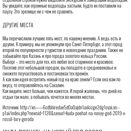
Вы увидите, как огромные водопады застыли, будто их поставили на
паузу. Это зрелище ни с чем не сравнить.
ДРУГИЕ МЕСТА
Мы перечислили лучшие пять мест, по нашему мнению. А ведь есть и
другие. К примеру, мы не упомянули про Санкт-Петербург, а этот город
второй по популярности у туристов в новогодние праздники. Также не
забывайте про Казань и про города золотого кольца России.
Выборг – это место для тех, кто любит всё старинное и красивое.
Посетив этот небольшой городок, вы попадёте в средневековье и
сможете поучаствовать в постановках тех времён.
А как вам идея встретить новый год на краю земли? Если она вам по
вкусу, то отправляйтесь на Сахалин.
Как видите, мест больше, чем кажется. И порой жалеешь, что дней на
отдых так мало, а побывать хочется во многих местах.
Источник: http://xn——6cdbbiredae5d0a0ajdn1axlccge2dg1oyai.xn--
p1ai/index.php?newsid=1128&seourl=kuda-poehat-na-novyy-god-2019-v-
rossii-tury-goroda