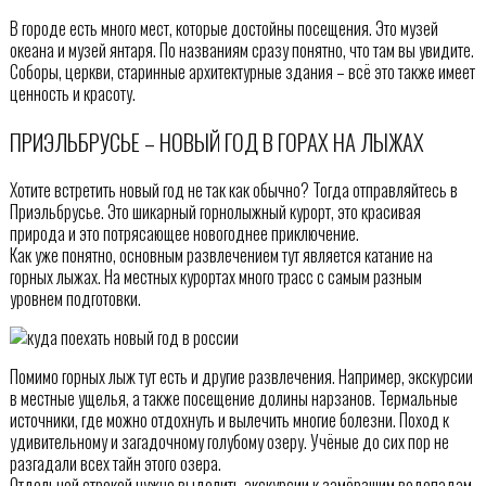
В городе есть много мест, которые достойны посещения. Это музей
океана и музей янтаря. По названиям сразу понятно, что там вы увидите.
Соборы, церкви, старинные архитектурные здания – всё это также имеет
ценность и красоту.
ПРИЭЛЬБРУСЬЕ – НОВЫЙ ГОД В ГОРАХ НА ЛЫЖАХ
Хотите встретить новый год не так как обычно? Тогда отправляйтесь в
Приэльбрусье. Это шикарный горнолыжный курорт, это красивая
природа и это потрясающее новогоднее приключение.
Как уже понятно, основным развлечением тут является катание на
горных лыжах. На местных курортах много трасс с самым разным
уровнем подготовки.
Помимо горных лыж тут есть и другие развлечения. Например, экскурсии
в местные ущелья, а также посещение долины нарзанов. Термальные
источники, где можно отдохнуть и вылечить многие болезни. Поход к
удивительному и загадочному голубому озеру. Учёные до сих пор не
разгадали всех тайн этого озера.
Отдельной строкой нужно выделить экскурсии к замёрзшим водопадам.