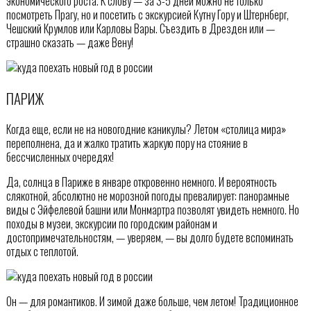
экономического роста. К слову — за 3-5 дней можно не только
посмотреть Прагу, но и посетить с экскурсией Кутну Гору и Штернберг,
Чешский Крумлов или Карловы Вары. Съездить в Дрезден или —
страшно сказать — даже Вену!
ПАРИЖ
Когда еще, если не на новогодние каникулы? Летом «столица мира»
переполнена, да и жалко тратить жаркую пору на стояние в
бессчисленных очередях!
Да, солнца в Париже в январе откровенно немного. И вероятность
слякотной, абсолютно не морозной погоды превалирует: панорамные
виды с Эйфелевой башни или Монмартра позволят увидеть немного. Но
походы в музеи, экскурсии по городским районам и
достопримечательностям, — уверяем, — вы долго будете вспоминать
отдых с теплотой.
Он — для романтиков. И зимой даже больше, чем летом! Традиционное