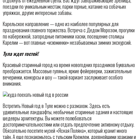
отдохнуть от ежедневной суеты. Вас ждут завораживающие зрелища,
поездки по уникальным местам, парки горные, катание на собачьих
упряжках, другие интересные забавы.
Карельское направление — одно из наиболее популярных для
празднования главного торжества. Встреча с Дедом Морозом, прогулки
по набережной, загородные питомники хаски, посещение столицы
Карелии — вот главные «изюминки» незабываемых зимних экскурсий.
Тула ждет гостей!
Красивый старинный город на время новогодних праздников буквально
преображается. Массовые гулянья, яркие фейерверки, зажигательные
вечеринки, конкурсы и шоу — такой вариант заслуживает особого
внимания.
Встретить Новый год в Туле можно с размахом. Здесь есть
удивительные ландшафты, необычные старинные здания и настоящие
шедевры архитектуры. Вы можете полюбоваться
достопримечательностями или отдать предпочтение активному отдыху.
Обязательно посетите музей «Ясная Поляна», который хранит много
тайн. А еще познакомьтесь с тульским Кремлем, древнейшими храмами и