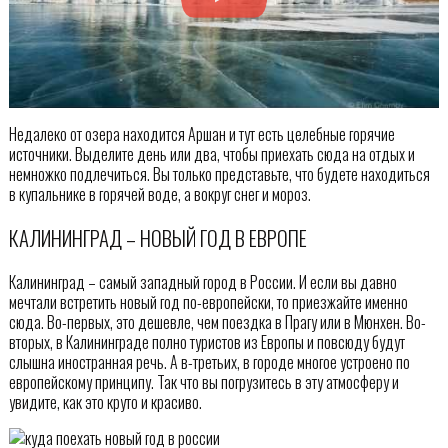
Недалеко от озера находится Аршан и тут есть целебные горячие
источники. Выделите день или два, чтобы приехать сюда на отдых и
немножко подлечиться. Вы только представьте, что будете находиться
в купальнике в горячей воде, а вокруг снег и мороз.
КАЛИНИНГРАД – НОВЫЙ ГОД В ЕВРОПЕ
Калининград – самый западный город в России. И если вы давно
мечтали встретить новый год по-европейски, то приезжайте именно
сюда. Во-первых, это дешевле, чем поездка в Прагу или в Мюнхен. Во-
вторых, в Калининграде полно туристов из Европы и повсюду будут
слышна иностранная речь. А в-третьих, в городе многое устроено по
европейскому принципу. Так что вы погрузитесь в эту атмосферу и
увидите, как это круто и красиво.