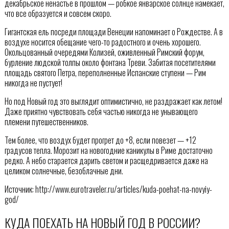
декабрьское ненастье в прошлом — робкое январское солнце намекает,
что все образуется и совсем скоро.
Гигантская ель посреди площади Венеции напоминает о Рождестве. А в
воздухе носится обещание чего-то радостного и очень хорошего.
Окольцованный очередями Колизей, оживленный Римский форум,
бурление людской толпы около фонтана Треви. Забитая посетителями
площадь святого Петра, переполненные Испанские ступени — Рим
никогда не пустует!
Но под Новый год это выглядит оптимистично, не раздражает как летом!
Даже приятно чувствовать себя частью никогда не унывающего
племени путешественников.
Тем более, что воздух будет прогрет до +8, если повезет — +12
градусов тепла. Морозит на новогодние каникулы в Риме достаточно
редко. А небо старается дарить светом и расщедривается даже на
целиком солнечные, безоблачные дни.
Источник: http://www.eurotraveler.ru/articles/kuda-poehat-na-novyiy-
god/
КУДА ПОЕХАТЬ НА НОВЫЙ ГОД В РОССИИ?