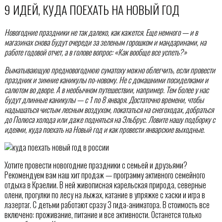
9 ИДЕЙ, КУДА ПОЕХАТЬ НА НОВЫЙ ГОД
Новогодние праздники не так далеко, как кажется. Еще немного — и в
магазинах снова будут очереди за зеленым горошком и мандаринами, на
работе годовой отчет, а в голове вопрос: «Как вообще все успеть?»
Выматывающую предновогоднюю суматоху можно облегчить, если провести
праздник и зимние каникулы по-новому. Не с домашними посиделками и
салютом во дворе. А в необычном путешествии, например. Тем более у нас
будут длинные каникулы — с 1 по 8 января. Достаточно времени, чтобы
надышаться чистым лесным воздухом, покататься на снегоходах, добраться
до Полюса холода или даже подняться на Эльбрус. Ловите нашу подборку с
идеями, куда поехать на Новый год и как провести январские выходные.
Хотите провести новогодние праздники с семьей и друзьями?
Рекомендуем вам наш хит продаж — программу активного семейного
отдыха в Краелии. В ней живописная карельская природа, северные
олени, прогулки по лесу на лыжах, катание в упряжке с хаски и игра в
лазертаг. С детьми работают сразу 3 гида-аниматора. В стоимость все
включено: проживание, питание и все активности. Останется только