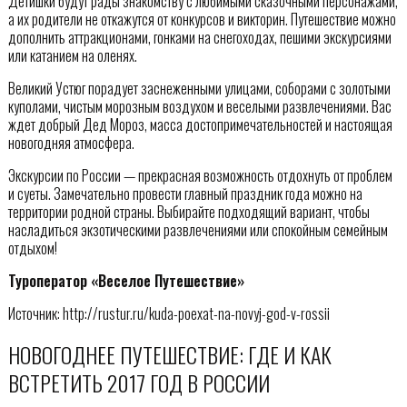
Детишки будут рады знакомству с любимыми сказочными персонажами,
а их родители не откажутся от конкурсов и викторин. Путешествие можно
дополнить аттракционами, гонками на снегоходах, пешими экскурсиями
или катанием на оленях.
Великий Устюг порадует заснеженными улицами, соборами с золотыми
куполами, чистым морозным воздухом и веселыми развлечениями. Вас
ждет добрый Дед Мороз, масса достопримечательностей и настоящая
новогодняя атмосфера.
Экскурсии по России — прекрасная возможность отдохнуть от проблем
и суеты. Замечательно провести главный праздник года можно на
территории родной страны. Выбирайте подходящий вариант, чтобы
насладиться экзотическими развлечениями или спокойным семейным
отдыхом!
Туроператор «Веселое Путешествие»
Источник: http://rustur.ru/kuda-poexat-na-novyj-god-v-rossii
НОВОГОДНЕЕ ПУТЕШЕСТВИЕ: ГДЕ И КАК
ВСТРЕТИТЬ 2017 ГОД В РОССИИ