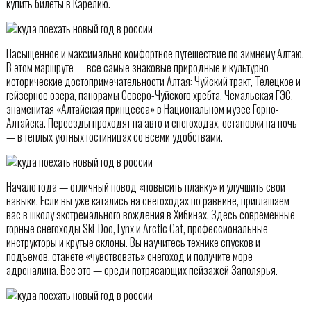
купить билеты в Карелию.
Насыщенное и максимально комфортное путешествие по зимнему Алтаю.
В этом маршруте — все самые знаковые природные и культурно-
исторические достопримечательности Алтая: Чуйский тракт, Телецкое и
гейзерное озера, панорамы Северо-Чуйского хребта, Чемальская ГЭС,
знаменитая «Алтайская принцесса» в Национальном музее Горно-
Алтайска. Переезды проходят на авто и снегоходах, остановки на ночь
— в теплых уютных гостиницах со всеми удобствами.
Начало года — отличный повод «повысить планку» и улучшить свои
навыки. Если вы уже катались на снегоходах по равнине, приглашаем
вас в школу экстремального вождения в Хибинах. Здесь современные
горные снегоходы Ski-Doo, Lynx и Arctic Cat, профессиональные
инструкторы и крутые склоны. Вы научитесь технике спусков и
подъемов, станете «чувствовать» снегоход и получите море
адреналина. Все это — среди потрясающих пейзажей Заполярья.