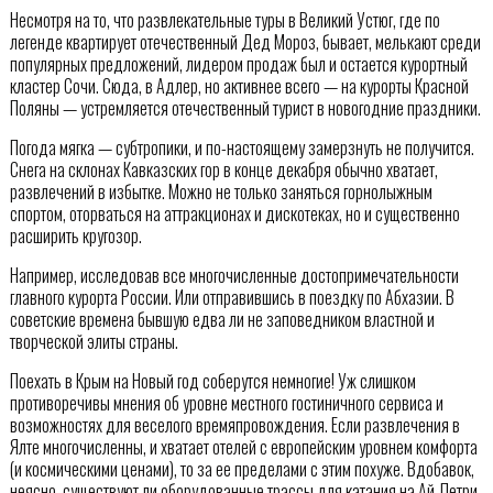
Несмотря на то, что развлекательные туры в Великий Устюг, где по
легенде квартирует отечественный Дед Мороз, бывает, мелькают среди
популярных предложений, лидером продаж был и остается курортный
кластер Сочи. Сюда, в Адлер, но активнее всего — на курорты Красной
Поляны — устремляется отечественный турист в новогодние праздники.
Погода мягка — субтропики, и по-настоящему замерзнуть не получится.
Снега на склонах Кавказских гор в конце декабря обычно хватает,
развлечений в избытке. Можно не только заняться горнолыжным
спортом, оторваться на аттракционах и дискотеках, но и существенно
расширить кругозор.
Например, исследовав все многочисленные достопримечательности
главного курорта России. Или отправившись в поездку по Абхазии. В
советские времена бывшую едва ли не заповедником властной и
творческой элиты страны.
Поехать в Крым на Новый год соберутся немногие! Уж слишком
противоречивы мнения об уровне местного гостиничного сервиса и
возможностях для веселого времяпровождения. Если развлечения в
Ялте многочисленны, и хватает отелей с европейским уровнем комфорта
(и космическими ценами), то за ее пределами с этим похуже. Вдобавок,
неясно, существуют ли оборудованные трассы для катания на Ай-Петри,