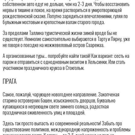
собственном авто едут не дольше, чем на 2-3 дня. Чтобы восстановить
нервы в тишине и покое, на время раствориться в умиротворяющей
рождественской сказке. Попутно зарядиться впечатлениями, гуляя по
булыжным мостовым и крепостным валам старого города.
За пределами Таллина туристической жизни зимой вроде бы не
существует. Немногие самостоятельно выбираются в Тарту и Пярну, уже
не говоря о поездке на можжевеловый остров Сааремаа.
А организованные туры… попробуйте найти такой! Как вариант: сесть на
паром и отправиться с однодневным визитом в Хельсинки. Или стать
участником праздничного круиза в Стокгольм.
ПРАГА
Самое, пожалуй, чарующее новогоднее направление. Закопченая
старина островерхих башен, изысканность дворцов, буквально
купающихся в негреющем свете зимнего солнца, радостная
праздничная оживленность улиц и площадей.
Здесь так просто выпасть из современной реальности! Забыть про
существование политиков, международную напряженность и проблемы