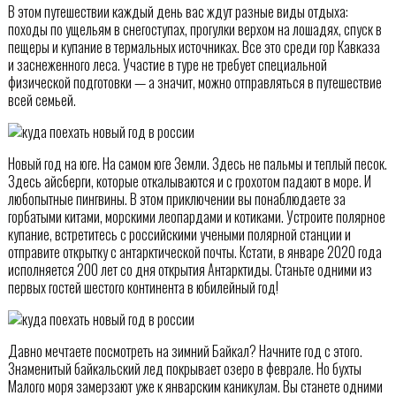
В этом путешествии каждый день вас ждут разные виды отдыха:
походы по ущельям в снегоступах, прогулки верхом на лошадях, спуск в
пещеры и купание в термальных источниках. Все это среди гор Кавказа
и заснеженного леса. Участие в туре не требует специальной
физической подготовки — а значит, можно отправляться в путешествие
всей семьей.
Новый год на юге. На самом юге Земли. Здесь не пальмы и теплый песок.
Здесь айсберги, которые откалываются и с грохотом падают в море. И
любопытные пингвины. В этом приключении вы понаблюдаете за
горбатыми китами, морскими леопардами и котиками. Устроите полярное
купание, встретитесь с российскими учеными полярной станции и
отправите открытку с антарктической почты. Кстати, в январе 2020 года
исполняется 200 лет со дня открытия Антарктиды. Станьте одними из
первых гостей шестого континента в юбилейный год!
Давно мечтаете посмотреть на зимний Байкал? Начните год с этого.
Знаменитый байкальский лед покрывает озеро в феврале. Но бухты
Малого моря замерзают уже к январским каникулам. Вы станете одними