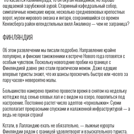
ощущаемой зарубежной аурой. Старинный кафедральный собор,
симпатичные немецкие кирхи, несколько средневековых крепостных
ворот, музеи мирового океана и янтаря, сохранившийся со времен
Кенгисберга район югендстильных вилл Амалинау — чем не заграница?
ФИНЛЯНДИЯ
Об этом развлечении мы писали подробно. Направление крайне
популярно, и финские таможенники к встрече Нового года готовятся с
особым чувством. Поскольку новогодние пробки на границе с
Финляндией давно уже стали практически мемом. Даже едущие
впервые туристы знают, что их шансы проскочить быстро или «всего за
пару часов» невероятно малы.
Большинство намерено приятно провести время в снятом на недельку
коттедже под сенью еловых лап и с видом на озеро, пошопиться под
настроение. Постоянно растет число адептов «горнолыжки»: Суоми
располагает прекрасными спусками и налаженной инфраструктурой — а
ведь не горная страна!
Кстати, в Лапландию ехать не обязательно, — лыжные курорты
Финляндии рядом с границей удовлетворят и взыскательного туриста.