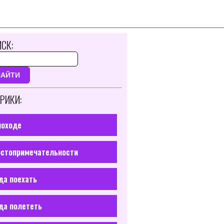
СК:
НАЙТИ
РИКИ:
походе
стопримечательности
да поехать
да полететь