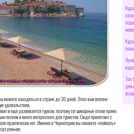
Куда
сезо
отды
мор
Куда
поех
Лучш
куда
Топ-
для 
итал
вы можете находиться в стране до 30 дней. Этого вам вполне
мум удовольствия.
азвит и ещё развивается туризм, поэтому тут шикарные отели прямо
ым песком и много интересного для туристов. Сюда прилетают с
олн практически нет. Именно в Черногории вы сможете «поймать»
огда раньше.