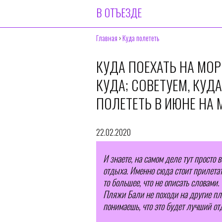
В ОТЪЕЗДЕ
Главная
›
Куда полететь
КУДА ПОЕХАТЬ НА МОР
КУДА; СОВЕТУЕМ, КУД
ПОЛЕТЕТЬ В ИЮНЕ НА 
22.02.2020
И знаете, на самом деле тут просто 
отдыха. Именно сюда стоит прилетать
то большее, что не описать словами.
Пляжи Бали не походи на другие пл
понимаешь, что это будет лучший от