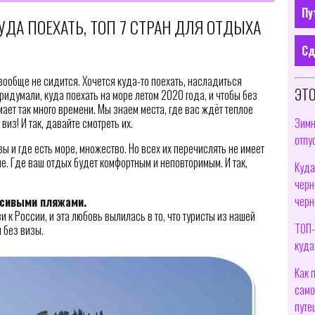
Пу
УДА ПОЕХАТЬ, ТОП 7 СТРАН ДЛЯ ОТДЫХА
Сд
 вообще не сидится. Хочется куда-то поехать, насладиться
ЭТО
ридумали, куда поехать на море летом 2020 года, и чтобы без
ет так много времени. Мы знаем места, где вас ждёт теплое
Зимн
виз! И так, давайте смотреть их.
отпу
ы и где есть море, множество. Но всех их перечислять не имеет
е. Где ваш отдых будет комфортным и неповторимым. И так,
Куда
черн
черн
асивыми пляжами.
 к России, и эта любовь вылилась в то, что туристы из нашей
ТОП-
 без визы.
куда
Как 
само
путе