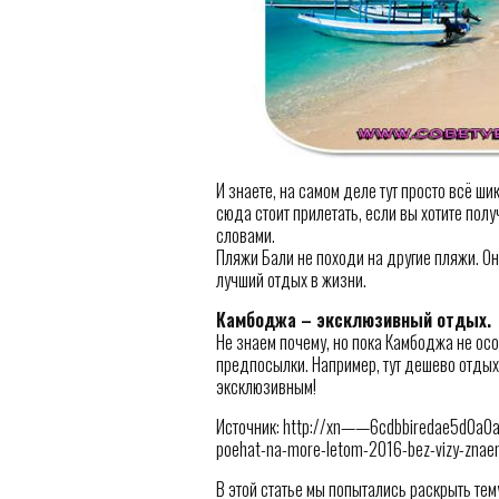
И знаете, на самом деле тут просто всё ш
сюда стоит прилетать, если вы хотите получ
словами.
Пляжи Бали не походи на другие пляжи. Он
лучший отдых в жизни.
Камбоджа – эксклюзивный отдых.
Не знаем почему, но пока Камбоджа не особ
предпосылки. Например, тут дешево отдыха
эксклюзивным!
Источник: http://xn——6cdbbiredae5d0a0aj
poehat-na-more-letom-2016-bez-vizy-znae
В этой статье мы попытались раскрыть тему