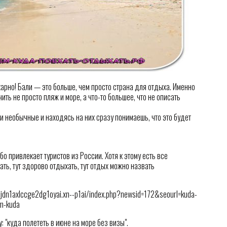
икарно! Бали — это больше, чем просто страна для отдыха. Именно
ить не просто пляж и море, а что-то большее, что не описать
и необычные и находясь на них сразу понимаешь, что это будет
о привлекает туристов из России. Хотя к этому есть все
ть, тут здорово отдыхать, тут отдых можно назвать
dn1axlccge2dg1oyai.xn--p1ai/index.php?newsid=172&seourl=kuda-
m-kuda
: "куда полететь в июне на море без визы".