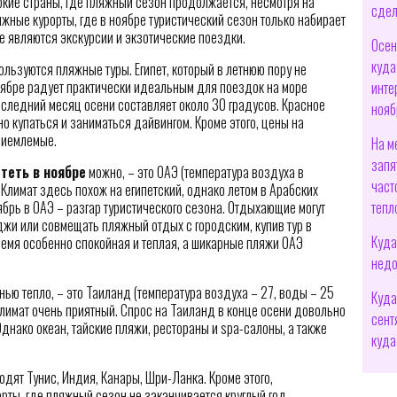
ркие страны, где пляжный сезон продолжается, несмотря на
сдел
жные курорты, где в ноябре туристический сезон только набирает
е являются экскурсии и экзотические поездки.
Осен
куда
льзуются пляжные туры. Египет, который в летнюю пору не
оябре радует практически идеальным для поездок на море
инте
оследний месяц осени составляет около 30 градусов. Красное
нояб
но купаться и заниматься дайвингом. Кроме этого, цены на
приемлемые.
На м
запя
теть в ноябре
можно, – это ОАЭ (температура воздуха в
част
 Климат здесь похож на египетский, однако летом в Арабских
тепл
брь в ОАЭ – разгар туристического сезона. Отдыхающие могут
джи или совмещать пляжный отдых с городским, купив тур в
Куда
ремя особенно спокойная и теплая, а шикарные пляжи ОАЭ
недо
ью тепло, – это Таиланд (температура воздуха – 27, воды – 25
Куда
климат очень приятный. Спрос на Таиланд в конце осени довольно
сент
Однако океан, тайские пляжи, рестораны и spa-салоны, а также
куда
дят Тунис, Индия, Канары, Шри-Ланка. Кроме этого,
орты, где пляжный сезон не заканчивается круглый год, –