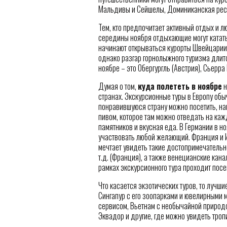
Мальдивы и Сейшелы, Доминиканская респ
Тем, кто предпочитает активный отдых и л
середины ноября отдыхающие могут катать
начинают открываться курорты Швейцарии, 
однако разгар горнолыжного туризма длит
ноябре – это Обергургль (Австрия), Сьерр
Думая о том,
куда полететь в ноябре
н
странах. Экскурсионные туры в Европу обы
понравившуюся страну можно посетить, н
пивом, которое там можно отведать на каж
памятников и вкусная еда. В Германии в н
участвовать любой желающий. Франция и Ит
мечтает увидеть такие достопримечательн
т.д. (Франция), а также венецианские кан
рамках экскурсионного тура проходит посе
Что касается экзотических туров, то лучши
Сингапур с его зоопарками и ювелирными 
сервисом, Вьетнам с необычайной природо
Эквадор и другие, где можно увидеть тро