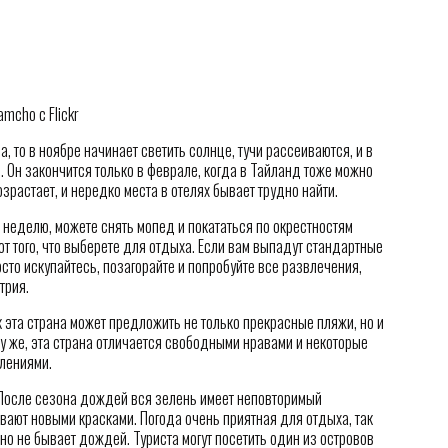
amcho с Flickr
, то в ноябре начинает светить солнце, тучи рассеиваются, и в
 Он закончится только в феврале, когда в Тайланд тоже можно
озрастает, и нередко места в отелях бывает трудно найти.
 неделю, можете снять мопед и покататься по окрестностям
от того, что выберете для отдыха. Если вам выпадут стандартные
сто искупайтесь, позагорайте и попробуйте все развлечения,
трия.
к эта страна может предложить не только прекрасные пляжи, но и
у же, эта страна отличается свободными нравами и некоторые
лениями.
 После сезона дождей вся зелень имеет неповторимый
вают новыми красками. Погода очень приятная для отдыха, так
о не бывает дождей. Туриста могут посетить один из островов