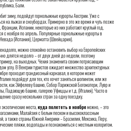
ублика, Бали.
юбит зиму, подойдут горнолыжные курорты Австрии. Уже с
ся на лыжах и сноубордах. Примерно в это же время и чуть позже
Франции, Испании, некоторые из них работают круглый год,
ся с ноября по апрель. Популярные горнолыжные курорты в
а Невада (Испания), Церматта (Швейцария).
енадолго, можно спокойно остановить выбор на Европейских
чно длятся недолго – от двух дней до недели, поэтому
апример, на выходных. Чехия знаменита своим потрясающим
дом углу. В Венгрии туристов ожидает множество архитектурных
оябре проходит грандиозный карнавал, в котором может
алия подойдут для тех, кто хочет заняться шопингом, или же
ости, как Эйфелеву башню, Собор Парижской Богоматери, Лувр и
алы, Падающую башню, галерею Уфиццы и т.д. (Италия). Часто в
щение сразу нескольких стран за одну поездку.
е экзотические места,
куда полететь в ноябре
можно, – это
магазинами, Малайзия с белым песком и высококлассным
й, а также страны Южной Америки – Бразилия, Мексика, Перу,
пические пляжи, водопады и познакомиться с местным колоритом.