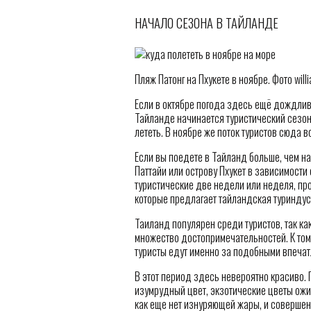
НАЧАЛО СЕЗОНА В ТАЙЛАНДЕ
Пляж Патонг на Пхукете в ноябре. Фото willi
Если в октябре погода здесь ещё дождлива
Тайланде начинается туристический сезон.
лететь. В ноябре же поток туристов сюда в
Если вы поедете в Тайланд больше, чем на
Паттайи или острову Пхукет в зависимости 
туристические две недели или неделя, про
которые предлагает тайландская туриндус
Таиланд популярен среди туристов, так ка
множество достопримечательностей. К том
туристы едут именно за подобными впечат
В этот период здесь невероятно красиво.
изумрудный цвет, экзотические цветы ожи
как еще нет изнуряющей жары, и совершенн