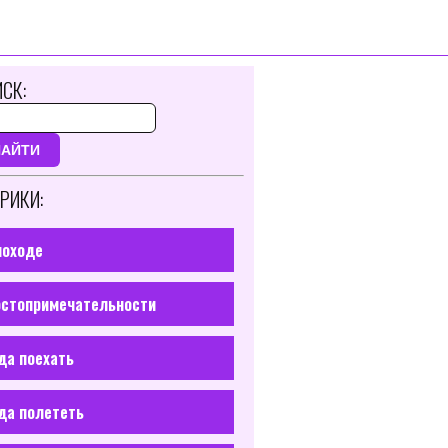
СК:
НАЙТИ
РИКИ:
походе
стопримечательности
да поехать
да полететь