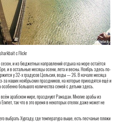
arkbait с Flickr
 сезон, и из бюджетных направлений отдыха на море остаётся
бре, и в остальные месяцы осени, лета и весны. Ноябрь здесь по-
ржится у 32-х градусов Цельсия, воды — 26. В начале месяца
из-за наших ноябрьских праздников, на которые приходятся ещё и
 особенно большого количества семей с детьми здесь.
о всём арабском мире, празднуют Рамадан. Многие арабы из
Египет, так что в это время в некоторых отелях даже может не
его выбрать Хургаду, где температура выше, есть песчаные пляжи