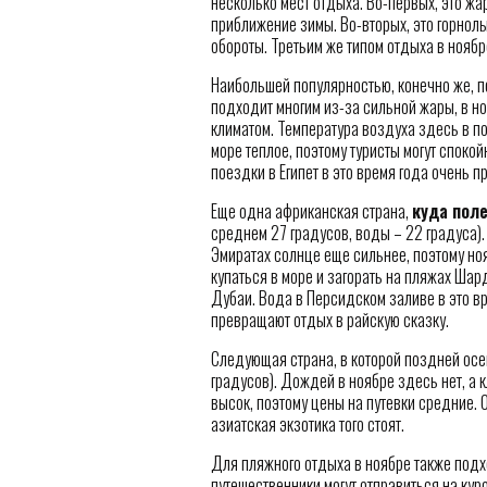
несколько мест отдыха. Во-первых, это жа
приближение зимы. Во-вторых, это горнолы
обороты. Третьим же типом отдыха в ноябр
Наибольшей популярностью, конечно же, по
подходит многим из-за сильной жары, в н
климатом. Температура воздуха здесь в п
море теплое, поэтому туристы могут спокой
поездки в Египет в это время года очень 
Еще одна африканская страна,
куда поле
среднем 27 градусов, воды – 22 градуса).
Эмиратах солнце еще сильнее, поэтому ноя
купаться в море и загорать на пляжах Шар
Дубаи. Вода в Персидском заливе в это в
превращают отдых в райскую сказку.
Следующая страна, в которой поздней осен
градусов). Дождей в ноябре здесь нет, а 
высок, поэтому цены на путевки средние. 
азиатская экзотика того стоят.
Для пляжного отдыха в ноябре также подхо
путешественники могут отправиться на кур