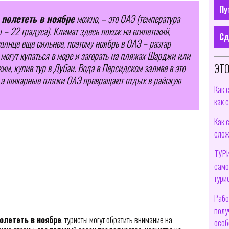
Пу
 полететь в ноябре
можно, – это ОАЭ (температура
 – 22 градуса). Климат здесь похож на египетский,
Сд
олнце еще сильнее, поэтому ноябрь в ОАЭ – разгар
могут купаться в море и загорать на пляжах Шарджи или
ЭТО
м, купив тур в Дубаи. Вода в Персидском заливе в это
, а шикарные пляжи ОАЭ превращают отдых в райскую
Как 
как 
Как 
слож
ТУРИ
само
тури
Рабо
полу
олететь в ноябре
, туристы могут обратить внимание на
особ