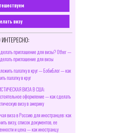
тешествуем
елать визу
 ИНТЕРЕСНО:
сделать приглашение для визы? Other —
сделать приглашение для визы
сложить палатку в круг — БэбиБлог — как
ить палатку в круг
СТИЧЕСКАЯ ВИЗА В США:
стоятельное оформление — как сделать
стическую визу в америку
чая виза в Россию для иностранцев: как
чить визу, список документов, ее
енности и цена — как иностранцу